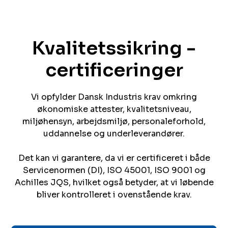
Kvalitetssikring -
certificeringer​​​​‌ ‍ ​‍​‍‌‍ ‌ ​‍‌‍‍‌‌‍‌ ‌‍‍‌‌‍ ‍​‍​‍​ ‍‍​‍​‍‌ ​ ‌‍​‌‌‍ ‍‌‍‍‌‌ ‌​‌ ‍‌​‍ ‍‌‍‍‌‌‍ ​‍​‍​‍ ​​‍​‍‌‍‍​‌ ​‍‌‍‌‌‌‍‌‍​‍​‍​ ‍‍​‍​‍​‍ ‌ ​ ‌ ‌​‌ ‌‌‌‍‌​‌‍‍‌‌‍ ​‍ ‌‍‍‌‌‍ ‍‌ ‌​‌‍‌‌‌‍ ‍‌ ‌​​‍ ‌‍‌‌‌‍‌​‌‍‍‌‌ ‌​​‍ ‌‍ ‌‌‍ ‌‍‌​‌‍‌‌​ ‌‌ ​​‌ ​‍‌‍‌‌‌ ​ ‌‍‌‌‌‍ ‍‌ ‌​‌‍​‌‌ ‌​‌‍‍‌‌‍ ‌‍ ‍​ ‍ ‌‍‍‌‌‍‌​​ ‌​ ​ ​ ‌‌‌‍​‌‌‍​ ​ ​ ​ ‍‌​ ‍​​ ‍‌​‍ ‌​ ​ ‌‍​‌​ ‍​​ ​ ​‍ ‌​ ‌​​ ​‍‌‍​‌​ ‌‌​‍ ‌‌‍​‍‌‍​ ‌‍‌‍​ ‌ ​‍ ‌​ ‌ ‌‍‌​‌‍‌‌‌‍​‌​ ‍‌​ ‍‌​ ‍​‌‍​ ‌‍‌​​ ​ ​ ‌ ​ ‌‍​ ‍ ‌ ‌​‌ ‍‌‌ ​​‌‍‌‌​ ‌‌ ​ ‌‍‍‌‌ ‌​‌‍‌‌‌‌​​‌‍​‌‌‍‌ ‌‍‌‌​ ‍ ‌ ​​‌‍​‌‌ ‌​‌‍‍​​ ‌‌ ​​‌‍​‌‌‍‌ ‌‍‌‌‌​​‍‌ ‌‌‌‍‍‌‌‍ ​‌‍‌​‌‍‌‌‌ ​‍​‍‌‌​ ‌‌‌​​‍‌‌ ‌‍‍ ‌‍‌‌‌ ‍‌​‍‌‌​ ​ ‌​‌​​‍‌‌​ ​ ‌​‌​​‍‌‌​ ​‍​ ​‍‌‍‌‍​ ​‍​ ​‍‌‍​‍​ ‍​​ ‌‌​ ‌​​ ‌‌​ ​‌‌‍‌‍‌‍‌​​ ‌​​‍‌‌​ ​‍​ ​‍​‍‌‌​ ‌‌‌​‌​​‍ ‍‌‍​ ‌‍ ‌‍ ‍‌ ‌​‌‍‌‌‌‍ ‍‌ ‌​​‍‌‌​ ‌‌‌​​‍‌‌ ‌‍‍ ‌‍‌‌‌ ‍‌​‍‌‌​ ​ ‌​‌​​‍‌‌​ ​ ‌​‌​​‍‌‌​ ​‍​ ​‍​ ‌​​ ​ ‌‍‌‍‌‍‌‌‌‍‌‌​ ‌​​ ‌​​ ‌‌​ ​​​ ​ ​ ‌‌‌‍‌​​‍‌‌​ ​‍​ ​‍​‍‌‌​ ‌‌‌​‌​​‍ ‍‌‍​ ‌‍‍​‌‍‍‌‌‍ ​‌‍‌​‌ ​‍‌‍‌‌‌‍ ‍​‍‌‌​ ‌‌‌​​‍‌‌ ‌‍‍ ‌‍‌‌‌ ‍‌​‍‌‌​ ​ ‌​‌​​‍‌‌​ ​ ‌​‌​​‍‌‌​ ​‍​ ​‍​ ‌‍​ ​​‌‍‌‌​ ‌​‌‍​‍​ ‌​​ ​‌‌‍‌‌​ ‍​​ ‌ ​ ​‌​ ‌ ​‍‌‌​ ​‍​ ​‍​‍‌‌​ ‌‌‌​‌​​‍ ‍‌ ‌​‌‍‌‌‌ ‍​‌ ‌​​ ‌‍​‍‌‍​‌‌ ​ ‌‍‌‌‌‌‌‌‌ ​‍‌‍ ​​ ‌​‍‌‌​ ​‍‌​‌‍‌ ​ ‌ ‌​‌ ‌‌‌‍‌​‌‍‍‌‌‍ ​‍‌‍‌‍‍‌‌‍‌​​ ‌​ ​ ​ ‌‌‌‍​‌‌‍​ ​ ​ ​ ‍‌​ ‍​​ ‍‌​‍ ‌​ ​ ‌‍​‌​ ‍​​ ​ ​‍ ‌​ ‌​​ ​‍‌‍​‌​ ‌‌​‍ ‌‌‍​‍‌‍​ ‌‍‌‍​ ‌ ​‍ ‌​ ‌ ‌‍‌​‌‍‌‌‌‍​‌​ ‍‌​ ‍‌​ ‍​‌‍​ ‌‍‌​​ ​ ​ ‌ ​ ‌‍​‍‌‍‌ ‌​‌ ‍‌‌ ​​‌‍‌‌​ ‌‌ ​ ‌‍‍‌‌ ‌​‌‍‌‌‌‌​​‌‍​‌‌‍‌ ‌‍‌‌​‍‌‍‌ ​​‌‍​‌‌ ‌​‌‍‍​​ ‌‌ ​​‌‍​‌‌‍‌ ‌‍‌‌‌​​‍‌ ‌‌‌‍‍‌‌‍ ​‌‍‌​‌‍‌‌‌ ​‍​‍‌‌​ ‌‌‌​​‍‌‌ ‌‍‍ ‌‍‌‌‌ ‍‌​‍‌‌​ ​ ‌​‌​​‍‌‌​ ​ ‌​‌​​‍‌‌​ ​‍​ ​‍‌‍‌‍​ ​‍​ ​‍‌‍​‍​ ‍​​ ‌‌​ ‌​​ ‌‌​ ​‌‌‍‌‍‌‍‌​​ ‌​​‍‌‌​ ​‍​ ​‍​‍‌‌​ ‌‌‌​‌​​‍ ‍‌‍​ ‌‍ ‌‍ ‍‌ ‌​‌‍‌‌‌‍ ‍‌ ‌​​‍‌‌​ ‌‌‌​​‍‌‌ ‌‍‍ ‌‍‌‌‌ ‍‌​‍‌‌​ ​ ‌​‌​​‍‌‌​ ​ ‌​‌​​‍‌‌​ ​‍​ ​‍​ ‌​​ ​ ‌‍‌‍‌‍‌‌‌‍‌‌​ ‌​​ ‌​​ ‌‌​ ​​​ ​ ​ ‌‌‌‍‌​​‍‌‌​ ​‍​ ​‍​‍‌‌​ ‌‌‌​‌​​‍ ‍‌‍​ ‌‍‍​‌‍‍‌‌‍ ​‌‍‌​‌ ​‍‌‍‌‌‌‍ ‍​‍‌‌​ ‌‌‌​​‍‌‌ ‌‍‍ ‌‍‌‌‌ ‍‌​‍‌‌​ ​ ‌​‌​​‍‌‌​ ​ ‌​‌​​‍‌‌​ ​‍​ ​‍​ ‌‍​ ​​‌‍‌‌​ ‌​‌‍​‍​ ‌​​ ​‌‌‍‌‌​ ‍​​ ‌ ​ ​‌​ ‌ ​‍‌‌​ ​‍​ ​‍​‍‌‌​ ‌‌‌​‌​​‍ ‍‌ ‌​‌‍‌‌‌ ‍​‌ ‌​​‍‌‍‌ ​​‌‍‌‌‌ ​‍‌ ​ ‌ ​​‌‍‌‌‌‍​ ‌ ‌​‌‍‍‌‌ ‌‍‌‍‌‌​ ‌‌ ​​‌ ‌‌‌‍​‍‌‍ ​‌‍‍‌‌ ​ ‌‍‍​‌‍‌‌‌‍‌​​‍​‍‌ ‌
Vi opfylder Dansk Industris krav omkring
økonomiske attester, kvalitetsniveau,
miljøhensyn, arbejdsmiljø, personaleforhold,
uddannelse og underleverandører.
Det kan vi garantere, da vi er certificeret i både
Servicenormen (DI), ISO 45001, ISO 9001 og
Achilles JQS, hvilket også betyder, at vi løbende
bliver kontrolleret i ovenstående krav.​​​​‌ ‍ ​‍​‍‌‍ ‌ ​‍‌‍‍‌‌‍‌ ‌‍‍‌‌‍ ‍​‍​‍​ ‍‍​‍​‍‌ ​ ‌‍​‌‌‍ ‍‌‍‍‌‌ ‌​‌ ‍‌​‍ ‍‌‍‍‌‌‍ ​‍​‍​‍ ​​‍​‍‌‍‍​‌ ​‍‌‍‌‌‌‍‌‍​‍​‍​ ‍‍​‍​‍​‍ ‌ ​ ‌ ‌​‌ ‌‌‌‍‌​‌‍‍‌‌‍ ​‍ ‌‍‍‌‌‍ ‍‌ ‌​‌‍‌‌‌‍ ‍‌ ‌​​‍ ‌‍‌‌‌‍‌​‌‍‍‌‌ ‌​​‍ ‌‍ ‌‌‍ ‌‍‌​‌‍‌‌​ ‌‌ ​​‌ ​‍‌‍‌‌‌ ​ ‌‍‌‌‌‍ ‍‌ ‌​‌‍​‌‌ ‌​‌‍‍‌‌‍ ‌‍ ‍​ ‍ ‌‍‍‌‌‍‌​​ ‌​ ​ ​ ‌‌‌‍​‌‌‍​ ​ ​ ​ ‍‌​ ‍​​ ‍‌​‍ ‌​ ​ ‌‍​‌​ ‍​​ ​ ​‍ ‌​ ‌​​ ​‍‌‍​‌​ ‌‌​‍ ‌‌‍​‍‌‍​ ‌‍‌‍​ ‌ ​‍ ‌​ ‌ ‌‍‌​‌‍‌‌‌‍​‌​ ‍‌​ ‍‌​ ‍​‌‍​ ‌‍‌​​ ​ ​ ‌ ​ ‌‍​ ‍ ‌ ‌​‌ ‍‌‌ ​​‌‍‌‌​ ‌‌ ​ ‌‍‍‌‌ ‌​‌‍‌‌‌‌​​‌‍​‌‌‍‌ ‌‍‌‌​ ‍ ‌ ​​‌‍​‌‌ ‌​‌‍‍​​ ‌‌ ​​‌‍​‌‌‍‌ ‌‍‌‌‌​​‍‌ ‌‌‌‍‍‌‌‍ ​‌‍‌​‌‍‌‌‌ ​‍​‍‌‌​ ‌‌‌​​‍‌‌ ‌‍‍ ‌‍‌‌‌ ‍‌​‍‌‌​ ​ ‌​‌​​‍‌‌​ ​ ‌​‌​​‍‌‌​ ​‍​ ​‍‌‍‌‍​ ​‍​ ​‍‌‍​‍​ ‍​​ ‌‌​ ‌​​ ‌‌​ ​‌‌‍‌‍‌‍‌​​ ‌​​‍‌‌​ ​‍​ ​‍​‍‌‌​ ‌‌‌​‌​​‍ ‍‌‍​ ‌‍ ‌‍ ‍‌ ‌​‌‍‌‌‌‍ ‍‌ ‌​​‍‌‌​ ‌‌‌​​‍‌‌ ‌‍‍ ‌‍‌‌‌ ‍‌​‍‌‌​ ​ ‌​‌​​‍‌‌​ ​ ‌​‌​​‍‌‌​ ​‍​ ​‍​ ‌​‌‍‌‍​ ‍‌​ ‍​​ ‌ ‌‍​‌​ ‌‍‌‍​ ​ ‌‍​ ​‍​ ‍​​ ​‌​‍‌‌​ ​‍​ ​‍​‍‌‌​ ‌‌‌​‌​​‍ ‍‌‍​ ‌‍‍​‌‍‍‌‌‍ ​‌‍‌​‌ ​‍‌‍‌‌‌‍ ‍​‍‌‌​ ‌‌‌​​‍‌‌ ‌‍‍ ‌‍‌‌‌ ‍‌​‍‌‌​ ​ ‌​‌​​‍‌‌​ ​ ‌​‌​​‍‌‌​ ​‍​ ​‍​ ​‍​ ‌‌​ ‍​​ ‍‌​ ‌​​ ‌‍​ ‍​‌‍‌​‌‍​‍‌‍‌‍​ ​‌​ ‍​​‍‌‌​ ​‍​ ​‍​‍‌‌​ ‌‌‌​‌​​‍ ‍‌ ‌​‌‍‌‌‌ ‍​‌ ‌​​ ‌‍​‍‌‍​‌‌ ​ ‌‍‌‌‌‌‌‌‌ ​‍‌‍ ​​ ‌​‍‌‌​ ​‍‌​‌‍‌ ​ ‌ ‌​‌ ‌‌‌‍‌​‌‍‍‌‌‍ ​‍‌‍‌‍‍‌‌‍‌​​ ‌​ ​ ​ ‌‌‌‍​‌‌‍​ ​ ​ ​ ‍‌​ ‍​​ ‍‌​‍ ‌​ ​ ‌‍​‌​ ‍​​ ​ ​‍ ‌​ ‌​​ ​‍‌‍​‌​ ‌‌​‍ ‌‌‍​‍‌‍​ ‌‍‌‍​ ‌ ​‍ ‌​ ‌ ‌‍‌​‌‍‌‌‌‍​‌​ ‍‌​ ‍‌​ ‍​‌‍​ ‌‍‌​​ ​ ​ ‌ ​ ‌‍​‍‌‍‌ ‌​‌ ‍‌‌ ​​‌‍‌‌​ ‌‌ ​ ‌‍‍‌‌ ‌​‌‍‌‌‌‌​​‌‍​‌‌‍‌ ‌‍‌‌​‍‌‍‌ ​​‌‍​‌‌ ‌​‌‍‍​​ ‌‌ ​​‌‍​‌‌‍‌ ‌‍‌‌‌​​‍‌ ‌‌‌‍‍‌‌‍ ​‌‍‌​‌‍‌‌‌ ​‍​‍‌‌​ ‌‌‌​​‍‌‌ ‌‍‍ ‌‍‌‌‌ ‍‌​‍‌‌​ ​ ‌​‌​​‍‌‌​ ​ ‌​‌​​‍‌‌​ ​‍​ ​‍‌‍‌‍​ ​‍​ ​‍‌‍​‍​ ‍​​ ‌‌​ ‌​​ ‌‌​ ​‌‌‍‌‍‌‍‌​​ ‌​​‍‌‌​ ​‍​ ​‍​‍‌‌​ ‌‌‌​‌​​‍ ‍‌‍​ ‌‍ ‌‍ ‍‌ ‌​‌‍‌‌‌‍ ‍‌ ‌​​‍‌‌​ ‌‌‌​​‍‌‌ ‌‍‍ ‌‍‌‌‌ ‍‌​‍‌‌​ ​ ‌​‌​​‍‌‌​ ​ ‌​‌​​‍‌‌​ ​‍​ ​‍​ ‌​‌‍‌‍​ ‍‌​ ‍​​ ‌ ‌‍​‌​ ‌‍‌‍​ ​ ‌‍​ ​‍​ ‍​​ ​‌​‍‌‌​ ​‍​ ​‍​‍‌‌​ ‌‌‌​‌​​‍ ‍‌‍​ ‌‍‍​‌‍‍‌‌‍ ​‌‍‌​‌ ​‍‌‍‌‌‌‍ ‍​‍‌‌​ ‌‌‌​​‍‌‌ ‌‍‍ ‌‍‌‌‌ ‍‌​‍‌‌​ ​ ‌​‌​​‍‌‌​ ​ ‌​‌​​‍‌‌​ ​‍​ ​‍​ ​‍​ ‌‌​ ‍​​ ‍‌​ ‌​​ ‌‍​ ‍​‌‍‌​‌‍​‍‌‍‌‍​ ​‌​ ‍​​‍‌‌​ ​‍​ ​‍​‍‌‌​ ‌‌‌​‌​​‍ ‍‌ ‌​‌‍‌‌‌ ‍​‌ ‌​​‍‌‍‌ ​​‌‍‌‌‌ ​‍‌ ​ ‌ ​​‌‍‌‌‌‍​ ‌ ‌​‌‍‍‌‌ ‌‍‌‍‌‌​ ‌‌ ​​‌ ‌‌‌‍​‍‌‍ ​‌‍‍‌‌ ​ ‌‍‍​‌‍‌‌‌‍‌​​‍​‍‌ ‌