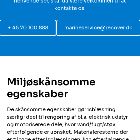
henvendelser, skal du være velkommen til at
kontakte os.
+ 45 70 100 888
marineservice@recover.dk
Miljøskånsomme
egenskaber
De skånsomme egenskaber gør isblæsning
særlig ideel til rengøring af bl.a. elektrisk udstyr
og motoriserede dele, hvor vand/fugt/støv
efterfølgende er uønsket. Materialeresterne der
er tilbage efter isblæsningen, kan efterfølgende