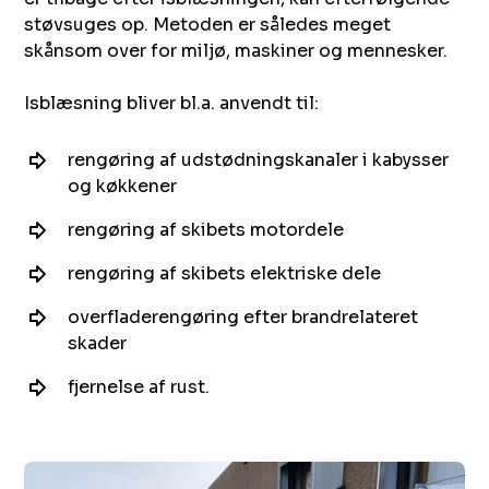
støvsuges op. Metoden er således meget
skånsom over for miljø, maskiner og mennesker.
Isblæsning bliver bl.a. anvendt til:
rengøring af udstødningskanaler i kabysser
og køkkener
rengøring af skibets motordele
rengøring af skibets elektriske dele
overfladerengøring efter brandrelateret
skader
fjernelse af rust.​​​‌ ‍ ​‍​‍‌‍ ‌ ​‍‌‍‍‌‌‍‌ ‌‍‍‌‌‍ ‍​‍​‍​ ‍‍​‍​‍‌ ​ ‌‍​‌‌‍ ‍‌‍‍‌‌ ‌​‌ ‍‌​‍ ‍‌‍‍‌‌‍ ​‍​‍​‍ ​​‍​‍‌‍‍​‌ ​‍‌‍‌‌‌‍‌‍​‍​‍​ ‍‍​‍​‍​‍ ‌ ​ ‌ ‌​‌ ‌‌‌‍‌​‌‍‍‌‌‍ ​‍ ‌‍‍‌‌‍ ‍‌ ‌​‌‍‌‌‌‍ ‍‌ ‌​​‍ ‌‍‌‌‌‍‌​‌‍‍‌‌ ‌​​‍ ‌‍ ‌‌‍ ‌‍‌​‌‍‌‌​ ‌‌ ​​‌ ​‍‌‍‌‌‌ ​ ‌‍‌‌‌‍ ‍‌ ‌​‌‍​‌‌ ‌​‌‍‍‌‌‍ ‌‍ ‍​ ‍ ‌‍‍‌‌‍‌​​ ‌​ ​ ​ ‌‌‌‍​‌‌‍​ ​ ​ ​ ‍‌​ ‍​​ ‍‌​‍ ‌​ ​ ‌‍​‌​ ‍​​ ​ ​‍ ‌​ ‌​​ ​‍‌‍​‌​ ‌‌​‍ ‌‌‍​‍‌‍​ ‌‍‌‍​ ‌ ​‍ ‌​ ‌ ‌‍‌​‌‍‌‌‌‍​‌​ ‍‌​ ‍‌​ ‍​‌‍​ ‌‍‌​​ ​ ​ ‌ ​ ‌‍​ ‍ ‌ ‌​‌ ‍‌‌ ​​‌‍‌‌​ ‌‌ ​ ‌‍‍‌‌ ‌​‌‍‌‌‌‌​​‌‍​‌‌‍‌ ‌‍‌‌​ ‍ ‌ ​​‌‍​‌‌ ‌​‌‍‍​​ ‌‌ ​​‌‍​‌‌‍‌ ‌‍‌‌‌​​‍‌ ‌‌‌‍‍‌‌‍ ​‌‍‌​‌‍‌‌‌ ​‍​‍‌‌​ ‌‌‌​​‍‌‌ ‌‍‍ ‌‍‌‌‌ ‍‌​‍‌‌​ ​ ‌​‌​​‍‌‌​ ​ ‌​‌​​‍‌‌​ ​‍​ ​‍​ ‌‍‌‍​ ​ ​‌​ ‌‌​ ‌‌‌‍​ ​ ‌‍​ ​​‌‍​‍​ ​ ​ ‌ ‌‍​‍​‍‌‌​ ​‍​ ​‍​‍‌‌​ ‌‌‌​‌​​‍ ‍‌ ​ ‌ ‌‌‌‍​‍‌ ‌​‌‍‍‌‌ ‌​‌‍ ​‌‍‌‌​ ‌‍​‍‌‍​‌‌ ​ ‌‍‌‌‌‌‌‌‌ ​‍‌‍ ​​ ‌​‍‌‌​ ​‍‌​‌‍‌ ​ ‌ ‌​‌ ‌‌‌‍‌​‌‍‍‌‌‍ ​‍‌‍‌‍‍‌‌‍‌​​ ‌​ ​ ​ ‌‌‌‍​‌‌‍​ ​ ​ ​ ‍‌​ ‍​​ ‍‌​‍ ‌​ ​ ‌‍​‌​ ‍​​ ​ ​‍ ‌​ ‌​​ ​‍‌‍​‌​ ‌‌​‍ ‌‌‍​‍‌‍​ ‌‍‌‍​ ‌ ​‍ ‌​ ‌ ‌‍‌​‌‍‌‌‌‍​‌​ ‍‌​ ‍‌​ ‍​‌‍​ ‌‍‌​​ ​ ​ ‌ ​ ‌‍​‍‌‍‌ ‌​‌ ‍‌‌ ​​‌‍‌‌​ ‌‌ ​ ‌‍‍‌‌ ‌​‌‍‌‌‌‌​​‌‍​‌‌‍‌ ‌‍‌‌​‍‌‍‌ ​​‌‍​‌‌ ‌​‌‍‍​​ ‌‌ ​​‌‍​‌‌‍‌ ‌‍‌‌‌​​‍‌ ‌‌‌‍‍‌‌‍ ​‌‍‌​‌‍‌‌‌ ​‍​‍‌‌​ ‌‌‌​​‍‌‌ ‌‍‍ ‌‍‌‌‌ ‍‌​‍‌‌​ ​ ‌​‌​​‍‌‌​ ​ ‌​‌​​‍‌‌​ ​‍​ ​‍​ ‌‍‌‍​ ​ ​‌​ ‌‌​ ‌‌‌‍​ ​ ‌‍​ ​​‌‍​‍​ ​ ​ ‌ ‌‍​‍​‍‌‌​ ​‍​ ​‍​‍‌‌​ ‌‌‌​‌​​‍ ‍‌ ​ ‌ ‌‌‌‍​‍‌ ‌​‌‍‍‌‌ ‌​‌‍ ​‌‍‌‌​‍‌‍‌ ​​‌‍‌‌‌ ​‍‌ ​ ‌ ​​‌‍‌‌‌‍​ ‌ ‌​‌‍‍‌‌ ‌‍‌‍‌‌​ ‌‌ ​​‌ ‌‌‌‍​‍‌‍ ​‌‍‍‌‌ ​ ‌‍‍​‌‍‌‌‌‍‌​​‍​‍‌ ‌