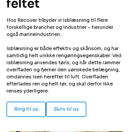
feltet ​ ‌‍​‌‌‍ ‍‌‍‍‌‌ ‌​‌ ‍‌​‍ ‍‌‍‍‌‌‍ ​‍​‍​‍ ​​‍​‍‌‍‍​‌ ​‍‌‍‌‌‌‍‌‍​‍​‍​ ‍‍​‍​‍​‍ ‌ ​ ‌ ‌​‌ ‌‌‌‍‌​‌‍‍‌‌‍ ​‍ ‌‍‍‌‌‍ ‍‌ ‌​‌‍‌‌‌‍ ‍‌ ‌​​‍ ‌‍‌‌‌‍‌​‌‍‍‌‌ ‌​​‍ ‌‍ ‌‌‍ ‌‍‌​‌‍‌‌​ ‌‌ ​​‌ ​‍‌‍‌‌‌ ​ ‌‍‌‌‌‍ ‍‌ ‌​‌‍​‌‌ ‌​‌‍‍‌‌‍ ‌‍ ‍​ ‍ ‌‍‍‌‌‍‌​​ ‌​ ​ ​ ​​​ ‌ ‌‍​‍‌‍‌‌‌‍‌‍​ ‌​​ ‍‌​‍ ‌‌‍‌‍​ ‍‌‌‍​‌​ ​ ​‍ ‌​ ‌​‌‍​‍​ ‌‍​ ‍​​‍ ‌​ ‍‌​ ‍​‌‍​‌‌‍‌​​‍ ‌​ ‍​​ ‌​​ ‌ ​ ​‌​ ​ ‌‍​‌‌‍‌‍​ ‌​‌‍​‍​ ​‌​ ​‌​ ‌‌​ ‍ ‌ ‌​‌ ‍‌‌ ​​‌‍‌‌​ ‌‌ ​ ‌‍‍‌‌ ‌​‌‍‌‌‌‌​​‌‍​‌‌‍‌ ‌‍‌‌​ ‍ ‌ ​​‌‍​‌‌ ‌​‌‍‍​​ ‌‌ ​​‌‍​‌‌‍‌ ‌‍‌‌‌​​‍‌ ‌‌‌‍‍‌‌‍ ​‌‍‌​‌‍‌‌‌ ​‍​‍‌‌​ ‌‌‌​​‍‌‌ ‌‍‍ ‌‍‌‌‌ ‍‌​‍‌‌​ ​ ‌​‌​​‍‌‌​ ​ ‌​‌​​‍‌‌​ ​‍​ ​‍​ ‌‌‌‍​ ​ ​ ‌‍‌‍‌‍​‍‌‍‌​‌‍‌‌‌‍​‍‌‍‌‌​ ​‍​ ​​‌‍​ ​‍‌‌​ ​‍​ ​‍​‍‌‌​ ‌‌‌​‌​​‍ ‍‌‍‍​‌‍‌‌‌‍​‌‌‍‌​‌‍‍‌‌‍ ‍‌‍‌ ​ ‌‍​‍‌‍​‌‌ ​ ‌‍‌‌‌‌‌‌‌ ​‍‌‍ ​​ ‌​‍‌‌​ ​‍‌​‌‍‌ ​ ‌ ‌​‌ ‌‌‌‍‌​‌‍‍‌‌‍ ​‍‌‍‌‍‍‌‌‍‌​​ ‌​ ​ ​ ​​​ ‌ ‌‍​‍‌‍‌‌‌‍‌‍​ ‌​​ ‍‌​‍ ‌‌‍‌‍​ ‍‌‌‍​‌​ ​ ​‍ ‌​ ‌​‌‍​‍​ ‌‍​ ‍​​‍ ‌​ ‍‌​ ‍​‌‍​‌‌‍‌​​‍ ‌​ ‍​​ ‌​​ ‌ ​ ​‌​ ​ ‌‍​‌‌‍‌‍​ ‌​‌‍​‍​ ​‌​ ​‌​ ‌‌​‍‌‍‌ ‌​‌ ‍‌‌ ​​‌‍‌‌​ ‌‌ ​ ‌‍‍‌‌ ‌​‌‍‌‌‌‌​​‌‍​‌‌‍‌ ‌‍‌‌​‍‌‍‌ ​​‌‍​‌‌ ‌​‌‍‍​​ ‌‌ ​​‌‍​‌‌‍‌ ‌‍‌‌‌​​‍‌ ‌‌‌‍‍‌‌‍ ​‌‍‌​‌‍‌‌‌ ​‍​‍‌‌​ ‌‌‌​​‍‌‌ ‌‍‍ ‌‍‌‌‌ ‍‌​‍‌‌​ ​ ‌​‌​​‍‌‌​ ​ ‌​‌​​‍‌‌​ ​‍​ ​‍​ ‌‌‌‍​ ​ ​ ‌‍‌‍‌‍​‍‌‍‌​‌‍‌‌‌‍​‍‌‍‌‌​ ​‍​ ​​‌‍​ ​‍‌‌​ ​‍​ ​‍​‍‌‌​ ‌‌‌​‌​​‍ ‍‌‍‍​‌‍‌‌‌‍​‌‌‍‌​‌‍‍‌‌‍ ‍‌‍‌ ​‍​‍‌ ‌​​​​‌ ‍ ​‍​‍‌‍ ‌ ​‍‌‍‍‌‌‍‌ ‌‍‍‌‌‍ ‍​‍​‍​ ‍‍​‍​‍‌ ​ ‌‍​‌‌‍ ‍‌‍‍‌‌ ‌​‌ ‍‌​‍ ‍‌‍‍‌‌‍ ​‍​‍​‍ ​​‍​‍‌‍‍​‌ ​‍‌‍‌‌‌‍‌‍​‍​‍​ ‍‍​‍​‍​‍ ‌ ​ ‌ ‌​‌ ‌‌‌‍‌​‌‍‍‌‌‍ ​‍ ‌‍‍‌‌‍ ‍‌ ‌​‌‍‌‌‌‍ ‍‌ ‌​​‍ ‌‍‌‌‌‍‌​‌‍‍‌‌ ‌​​‍ ‌‍ ‌‌‍ ‌‍‌​‌‍‌‌​ ‌‌ ​​‌ ​‍‌‍‌‌‌ ​ ‌‍‌‌‌‍ ‍‌ ‌​‌‍​‌‌ ‌​‌‍‍‌‌‍ ‌‍ ‍​ ‍ ‌‍‍‌‌‍‌​​ ‌​ ​ ​ ‌‌‌‍​‌‌‍​ ​ ​ ​ ‍‌​ ‍​​ ‍‌​‍ ‌​ ​ ‌‍​‌​ ‍​​ ​ ​‍ ‌​ ‌​​ ​‍‌‍​‌​ ‌‌​‍ ‌‌‍​‍‌‍​ ‌‍‌‍​ ‌ ​‍ ‌​ ‌ ‌‍‌​‌‍‌‌‌‍​‌​ ‍‌​ ‍‌​ ‍​‌‍​ ‌‍‌​​ ​ ​ ‌ ​ ‌‍​ ‍ ‌ ‌​‌ ‍‌‌ ​​‌‍‌‌​ ‌‌ ​ ‌‍‍‌‌ ‌​‌‍‌‌‌‌​​‌‍​‌‌‍‌ ‌‍‌‌​ ‍ ‌ ​​‌‍​‌‌ ‌​‌‍‍​​ ‌‌ ​​‌‍​‌‌‍‌ ‌‍‌‌‌​​‍‌ ‌‌‌‍‍‌‌‍ ​‌‍‌​‌‍‌‌‌ ​‍​‍‌‌​ ‌‌‌​​‍‌‌ ‌‍‍ ‌‍‌‌‌ ‍‌​‍‌‌​ ​ ‌​‌​​‍‌‌​ ​ ‌​‌​​‍‌‌​ ​‍​ ​‍​ ‌‍‌‍​ ​ ​‌​ ‌‌​ ‌‌‌‍​ ​ ‌‍​ ​​‌‍​‍​ ​ ​ ‌ ‌‍​‍​‍‌‌​ ​‍​ ​‍​‍‌‌​ ‌‌‌​‌​​‍ ‍‌ ‌​‌‍‍‌‌ ‌​‌‍ ​‌‍‌‌​ ‌‍​‍‌‍​‌‌ ​ ‌‍‌‌‌‌‌‌‌ ​‍‌‍ ​​ ‌​‍‌‌​ ​‍‌​‌‍‌ ​ ‌ ‌​‌ ‌‌‌‍‌​‌‍‍‌‌‍ ​‍‌‍‌‍‍‌‌‍‌​​ ‌​ ​ ​ ‌‌‌‍​‌‌‍​ ​ ​ ​ ‍‌​ ‍​​ ‍‌​‍ ‌​ ​ ‌‍​‌​ ‍​​ ​ ​‍ ‌​ ‌​​ ​‍‌‍​‌​ ‌‌​‍ ‌‌‍​‍‌‍​ ‌‍‌‍​ ‌ ​‍ ‌​ ‌ ‌‍‌​‌‍‌‌‌‍​‌​ ‍‌​ ‍‌​ ‍​‌‍​ ‌‍‌​​ ​ ​ ‌ ​ ‌‍​‍‌‍‌ ‌​‌ ‍‌‌ ​​‌‍‌‌​ ‌‌ ​ ‌‍‍‌‌ ‌​‌‍‌‌‌‌​​‌‍​‌‌‍‌ ‌‍‌‌​‍‌‍‌ ​​‌‍​‌‌ ‌​‌‍‍​​ ‌‌ ​​‌‍​‌‌‍‌ ‌‍‌‌‌​​‍‌ ‌‌‌‍‍‌‌‍ ​‌‍‌​‌‍‌‌‌ ​‍​‍‌‌​ ‌‌‌​​‍‌‌ ‌‍‍ ‌‍‌‌‌ ‍‌​‍‌‌​ ​ ‌​‌​​‍‌‌​ ​ ‌​‌​​‍‌‌​ ​‍​ ​‍​ ‌‍‌‍​ ​ ​‌​ ‌‌​ ‌‌‌‍​ ​ ‌‍​ ​​‌‍​‍​ ​ ​ ‌ ‌‍​‍​‍‌‌​ ​‍​ ​‍​‍‌‌​ ‌‌‌​‌​​‍ ‍‌ ‌​‌‍‍‌‌ ‌​‌‍ ​‌‍‌‌​‍‌‍‌ ​​‌‍‌‌‌ ​‍‌ ​ ‌ ​​‌‍‌‌‌‍​ ‌ ‌​‌‍‍‌‌ ‌‍‌‍‌‌​ ‌‌ ​​‌ ‌‌‌‍​‍‌‍ ​‌‍‍‌‌ ​ ‌‍‍​‌‍‌‌‌‍‌​​‍​‍‌ ‌
Hos Recover tilbyder vi isblæsning til flere
forskellige brancher og industrier – herunder
også marineindustrien.
Isblæsning er både effektiv og skånsom, og har
samtidig helt unikke rengøringsegenskaber. Ved
isblæsning anvendes tøris, og når dette rammer
overfladen og fjerner den uønskede belægning,
omdannes isen herefter til luft. Overfladen
efterlades ren og helt tør, og skal derfor ikke
renses yderligere.
Ring til os
Skriv til os