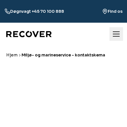
Døgnvagt +45 70 100 888
Find os
Hjem
Miljø- og marineservice - kontaktskema
Hvordan kan vi
hjælpe dig?
Udfyld vores kontaktskema eller ring til os, for at
få hjælp af vores døgnbemandede servicecentre,