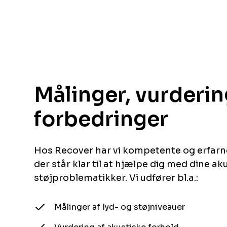
‌ ‍ ​‍​‍‌‍Målinger, vurder
forbedringer​​​​‌ ‍ ​‍​‍‌‍ ‌ ​‍‌‍‍‌‌‍‌ ‌‍‍‌‌‍ ‍​‍​‍​ ‍‍​‍​‍‌ ​ ‌‍​‌‌‍ ‍‌‍‍‌‌ ‌​‌ ‍‌​‍ ‍‌‍‍‌‌‍ ​‍​‍​‍ ​​‍​‍‌‍‍​‌ ​‍‌‍‌‌‌‍‌‍​‍​‍​ ‍‍​‍​‍​‍ ‌ ​ ‌ ‌​‌ ‌‌‌‍‌​‌‍‍‌‌‍ ​‍ ‌‍‍‌‌‍ ‍‌ ‌​‌‍‌‌‌‍ ‍‌ ‌​​‍ ‌‍‌‌‌‍‌​‌‍‍‌‌ ‌​​‍ ‌‍ ‌‌‍ ‌‍‌​‌‍‌‌​ ‌‌ ​​‌ ​‍‌‍‌‌‌ ​ ‌‍‌‌‌‍ ‍‌ ‌​‌‍​‌‌ ‌​‌‍‍‌‌‍ ‌‍ ‍​ ‍ ‌‍‍‌‌‍‌​​ ‌‌‍​‌‌‍​ ​ ​‌​ ‍​​ ‍​‌‍‌‌​ ‌​​ ‌‌​‍ ‌​ ‍‌‌‍​ ​ ‌ ‌‍​‍​‍ ‌​ ‌​​ ‌‌‌‍‌​​ ‌​​‍ ‌​ ‍‌‌‍‌‌​ ​‍​ ​ ​‍ ‌​ ​‌‌‍‌​‌‍‌‍​ ‌​​ ​‌​ ‌‌‌‍‌‍​ ‌ ​ ​‍​ ​​​ ‌‍‌‍​ ​ ‍ ‌ ‌​‌ ‍‌‌ ​​‌‍‌‌​ ‌‌ ​ ‌‍‍‌‌ ‌​‌‍‌‌‌‌​​‌‍​‌‌‍‌ ‌‍‌‌​ ‍ ‌ ​​‌‍​‌‌ ‌​‌‍‍​​ ‌‌ ​​‌‍​‌‌‍‌ ‌‍‌‌‌​​‍‌ ‌‌‌‍‍‌‌‍ ​‌‍‌​‌‍‌‌‌ ​‍​‍‌‌​ ‌‌‌​​‍‌‌ ‌‍‍ ‌‍‌‌‌ ‍‌​‍‌‌​ ​ ‌​‌​​‍‌‌​ ​ ‌​‌​​‍‌‌​ ​‍​ ​‍​ ​​​ ‍​‌‍​‌​ ‍​‌‍​‌‌‍​‌‌‍​ ​ ‌ ​ ​​​ ‌​​ ‌‌‌‍‌‍​‍‌‌​ ​‍​ ​‍​‍‌‌​ ‌‌‌​‌​​‍ ‍‌‍​ ‌‍ ‌‍ ‍‌ ‌​‌‍‌‌‌‍ ‍‌ ‌​​‍‌‌​ ‌‌‌​​‍‌‌ ‌‍‍ ‌‍‌‌‌ ‍‌​‍‌‌​ ​ ‌​‌​​‍‌‌​ ​ ‌​‌​​‍‌‌​ ​‍​ ​‍​ ‌‍​ ​​​ ‍​​ ​​‌‍‌‍‌‍​‌‌‍​‌​ ​ ​ ‍‌​ ​ ​ ​‍‌‍‌‌​‍‌‌​ ​‍​ ​‍​‍‌‌​ ‌‌‌​‌​​‍ ‍‌‍​ ‌‍‍​‌‍‍‌‌‍ ​‌‍‌​‌ ​‍‌‍‌‌‌‍ ‍​‍‌‌​ ‌‌‌​​‍‌‌ ‌‍‍ ‌‍‌‌‌ ‍‌​‍‌‌​ ​ ‌​‌​​‍‌‌​ ​ ‌​‌​​‍‌‌​ ​‍​ ​‍​ ‍​‌‍‌​​ ​ ​ ‍​‌‍‌‍​ ‍​​ ​​​ ‌‍​ ‌ ​ ‌‌​ ‍​​ ‌ ​‍‌‌​ ​‍​ ​‍​‍‌‌​ ‌‌‌​‌​​‍ ‍‌ ‌​‌‍‌‌‌ ‍​‌ ‌​​ ‌‍​‍‌‍​‌‌ ​ ‌‍‌‌‌‌‌‌‌ ​‍‌‍ ​​ ‌​‍‌‌​ ​‍‌​‌‍‌ ​ ‌ ‌​‌ ‌‌‌‍‌​‌‍‍‌‌‍ ​‍‌‍‌‍‍‌‌‍‌​​ ‌‌‍​‌‌‍​ ​ ​‌​ ‍​​ ‍​‌‍‌‌​ ‌​​ ‌‌​‍ ‌​ ‍‌‌‍​ ​ ‌ ‌‍​‍​‍ ‌​ ‌​​ ‌‌‌‍‌​​ ‌​​‍ ‌​ ‍‌‌‍‌‌​ ​‍​ ​ ​‍ ‌​ ​‌‌‍‌​‌‍‌‍​ ‌​​ ​‌​ ‌‌‌‍‌‍​ ‌ ​ ​‍​ ​​​ ‌‍‌‍​ ​‍‌‍‌ ‌​‌ ‍‌‌ ​​‌‍‌‌​ ‌‌ ​ ‌‍‍‌‌ ‌​‌‍‌‌‌‌​​‌‍​‌‌‍‌ ‌‍‌‌​‍‌‍‌ ​​‌‍​‌‌ ‌​‌‍‍​​ ‌‌ ​​‌‍​‌‌‍‌ ‌‍‌‌‌​​‍‌ ‌‌‌‍‍‌‌‍ ​‌‍‌​‌‍‌‌‌ ​‍​‍‌‌​ ‌‌‌​​‍‌‌ ‌‍‍ ‌‍‌‌‌ ‍‌​‍‌‌​ ​ ‌​‌​​‍‌‌​ ​ ‌​‌​​‍‌‌​ ​‍​ ​‍​ ​​​ ‍​‌‍​‌​ ‍​‌‍​‌‌‍​‌‌‍​ ​ ‌ ​ ​​​ ‌​​ ‌‌‌‍‌‍​‍‌‌​ ​‍​ ​‍​‍‌‌​ ‌‌‌​‌​​‍ ‍‌‍​ ‌‍ ‌‍ ‍‌ ‌​‌‍‌‌‌‍ ‍‌ ‌​​‍‌‌​ ‌‌‌​​‍‌‌ ‌‍‍ ‌‍‌‌‌ ‍‌​‍‌‌​ ​ ‌​‌​​‍‌‌​ ​ ‌​‌​​‍‌‌​ ​‍​ ​‍​ ‌‍​ ​​​ ‍​​ ​​‌‍‌‍‌‍​‌‌‍​‌​ ​ ​ ‍‌​ ​ ​ ​‍‌‍‌‌​‍‌‌​ ​‍​ ​‍​‍‌‌​ ‌‌‌​‌​​‍ ‍‌‍​ ‌‍‍​‌‍‍‌‌‍ ​‌‍‌​‌ ​‍‌‍‌‌‌‍ ‍​‍‌‌​ ‌‌‌​​‍‌‌ ‌‍‍ ‌‍‌‌‌ ‍‌​‍‌‌​ ​ ‌​‌​​‍‌‌​ ​ ‌​‌​​‍‌‌​ ​‍​ ​‍​ ‍​‌‍‌​​ ​ ​ ‍​‌‍‌‍​ ‍​​ ​​​ ‌‍​ ‌ ​ ‌‌​ ‍​​ ‌ ​‍‌‌​ ​‍​ ​‍​‍‌‌​ ‌‌‌​‌​​‍ ‍‌ ‌​‌‍‌‌‌ ‍​‌ ‌​​‍​‍‌ ‌ ‌ ​‍‌‍‍‌‌‍‌ ‌‍‍‌‌‍ ‍​‍​‍​ ‍‍​‍​‍‌ ​ ‌‍​‌‌‍ ‍‌‍‍‌‌ ‌​‌ ‍‌​‍ ‍‌‍‍‌‌‍ ​‍​‍​‍ ​​‍​‍‌‍‍​‌ ​‍‌‍‌‌‌‍‌‍​‍​‍​ ‍‍​‍​‍​‍ ‌ ​ ‌ ‌​‌ ‌‌‌‍‌​‌‍‍‌‌‍ ​‍ ‌‍‍‌‌‍ ‍‌ ‌​‌‍‌‌‌‍ ‍‌ ‌​​‍ ‌‍‌‌‌‍‌​‌‍‍‌‌ ‌​​‍ ‌‍ ‌‌‍ ‌‍‌​‌‍‌‌​ ‌‌ ​​‌ ​‍‌‍‌‌‌ ​ ‌‍‌‌‌‍ ‍‌ ‌​‌‍​‌‌ ‌​‌‍‍‌‌‍ ‌‍ ‍​ ‍ ‌‍‍‌‌‍‌​​ ‌‌‍​‌‌‍​ ​ ​‌​ ‍​​ ‍​‌‍‌‌​ ‌​​ ‌‌​‍ ‌​ ‍‌‌‍​ ​ ‌ ‌‍​‍​‍ ‌​ ‌​​ ‌‌‌‍‌​​ ‌​​‍ ‌​ ‍‌‌‍‌‌​ ​‍​ ​ ​‍ ‌​ ​‌‌‍‌​‌‍‌‍​ ‌​​ ​‌​ ‌‌‌‍‌‍​ ‌ ​ ​‍​ ​​​ ‌‍‌‍​ ​ ‍ ‌ ‌​‌ ‍‌‌ ​​‌‍‌‌​ ‌‌ ​ ‌‍‍‌‌ ‌​‌‍‌‌‌‌​​‌‍​‌‌‍‌ ‌‍‌‌​ ‍ ‌ ​​‌‍​‌‌ ‌​‌‍‍​​ ‌‌ ​​‌‍​‌‌‍‌ ‌‍‌‌‌​​‍‌ ‌‌‌‍‍‌‌‍ ​‌‍‌​‌‍‌‌‌ ​‍​‍‌‌​ ‌‌‌​​‍‌‌ ‌‍‍ ‌‍‌‌‌ ‍‌​‍‌‌​ ​ ‌​‌​​‍‌‌​ ​ ‌​‌​​‍‌‌​ ​‍​ ​‍​ ​​​ ‍​‌‍​‌​ ‍​‌‍​‌‌‍​‌‌‍​ ​ ‌ ​ ​​​ ‌​​ ‌‌‌‍‌‍​‍‌‌​ ​‍​ ​‍​‍‌‌​ ‌‌‌​‌​​‍ ‍‌‍​ ‌‍ ‌‍ ‍‌ ‌​‌‍‌‌‌‍ ‍‌ ‌​​‍‌‌​ ‌‌‌​​‍‌‌ ‌‍‍ ‌‍‌‌‌ ‍‌​‍‌‌​ ​ ‌​‌​​‍‌‌​ ​ ‌​‌​​‍‌‌​ ​‍​ ​‍​ ‌​​ ​​​ ​‍‌‍​ ‌‍​ ​ ​‍‌‍​‌​ ​ ​ ​‍​ ‌​​ ​‍‌‍‌‌​‍‌‌​ ​‍​ ​‍​‍‌‌​ ‌‌‌​‌​​‍ ‍‌‍​ ‌‍‍​‌‍‍‌‌‍ ​‌‍‌​‌ ​‍‌‍‌‌‌‍ ‍​‍‌‌​ ‌‌‌​​‍‌‌ ‌‍‍ ‌‍‌‌‌ ‍‌​‍‌‌​ ​ ‌​‌​​‍‌‌​ ​ ‌​‌​​‍‌‌​ ​‍​ ​‍​ ‌ ‌‍​‌‌‍​ ​ ‍​​ ‍​‌‍‌‍‌‍‌​‌‍​‍‌‍‌‍​ ‍​‌‍​‌​ ‍‌​‍‌‌​ ​‍​ ​‍​‍‌‌​ ‌‌‌​‌​​‍ ‍‌ ‌​‌‍‌‌‌ ‍​‌ ‌​​ ‌‍​‍‌‍​‌‌ ​ ‌‍‌‌‌‌‌‌‌ ​‍‌‍ ​​ ‌​‍‌‌​ ​‍‌​‌‍‌ ​ ‌ ‌​‌ ‌‌‌‍‌​‌‍‍‌‌‍ ​‍‌‍‌‍‍‌‌‍‌​​ ‌‌‍​‌‌‍​ ​ ​‌​ ‍​​ ‍​‌‍‌‌​ ‌​​ ‌‌​‍ ‌​ ‍‌‌‍​ ​ ‌ ‌‍​‍​‍ ‌​ ‌​​ ‌‌‌‍‌​​ ‌​​‍ ‌​ ‍‌‌‍‌‌​ ​‍​ ​ ​‍ ‌​ ​‌‌‍‌​‌‍‌‍​ ‌​​ ​‌​ ‌‌‌‍‌‍​ ‌ ​ ​‍​ ​​​ ‌‍‌‍​ ​‍‌‍‌ ‌​‌ ‍‌‌ ​​‌‍‌‌​ ‌‌ ​ ‌‍‍‌‌ ‌​‌‍‌‌‌‌​​‌‍​‌‌‍‌ ‌‍‌‌​‍‌‍‌ ​​‌‍​‌‌ ‌​‌‍‍​​ ‌‌ ​​‌‍​‌‌‍‌ ‌‍‌‌‌​​‍‌ ‌‌‌‍‍‌‌‍ ​‌‍‌​‌‍‌‌‌ ​‍​‍‌‌​ ‌‌‌​​‍‌‌ ‌‍‍ ‌‍‌‌‌ ‍‌​‍‌‌​ ​ ‌​‌​​‍‌‌​ ​ ‌​‌​​‍‌‌​ ​‍​ ​‍​ ​​​ ‍​‌‍​‌​ ‍​‌‍​‌‌‍​‌‌‍​ ​ ‌ ​ ​​​ ‌​​ ‌‌‌‍‌‍​‍‌‌​ ​‍​ ​‍​‍‌‌​ ‌‌‌​‌​​‍ ‍‌‍​ ‌‍ ‌‍ ‍‌ ‌​‌‍‌‌‌‍ ‍‌ ‌​​‍‌‌​ ‌‌‌​​‍‌‌ ‌‍‍ ‌‍‌‌‌ ‍‌​‍‌‌​ ​ ‌​‌​​‍‌‌​ ​ ‌​‌​​‍‌‌​ ​‍​ ​‍​ ‌​​ ​​​ ​‍‌‍​ ‌‍​ ​ ​‍‌‍​‌​ ​ ​ ​‍​ ‌​​ ​‍‌‍‌‌​‍‌‌​ ​‍​ ​‍​‍‌‌​ ‌‌‌​‌​​‍ ‍‌‍​ ‌‍‍​‌‍‍‌‌‍ ​‌‍‌​‌ ​‍‌‍‌‌‌‍ ‍​‍‌‌​ ‌‌‌​​‍‌‌ ‌‍‍ ‌‍‌‌‌ ‍‌​‍‌‌​ ​ ‌​‌​​‍‌‌​ ​ ‌​‌​​‍‌‌​ ​‍​ ​‍​ ‌ ‌‍​‌‌‍​ ​ ‍​​ ‍​‌‍‌‍‌‍‌​‌‍​‍‌‍‌‍​ ‍​‌‍​‌​ ‍‌​‍‌‌​ ​‍​ ​‍​‍‌‌​ ‌‌‌​‌​​‍ ‍‌ ‌​‌‍‌‌‌ ‍​‌ ‌​​‍​‍‌ ‌
Hos Recover har vi kompetente og erfar
der står klar til at hjælpe dig med dine ak
støjproblematikker. Vi udfører bl.a.:​​​​‌ ‍ ​‍​‍‌‍ ‌ ​‍‌‍‍‌‌‍‌ ‌‍‍‌‌‍ ‍​‍​‍​ ‍‍​‍​‍‌ ​ ‌‍​‌‌‍ ‍‌‍‍‌‌ ‌​‌ ‍‌​‍ ‍‌‍‍‌‌‍ ​‍​‍​‍ ​​‍​‍‌‍‍​‌ ​‍‌‍‌‌‌‍‌‍​‍​‍​ ‍‍​‍​‍​‍ ‌ ​ ‌ ‌​‌ ‌‌‌‍‌​‌‍‍‌‌‍ ​‍ ‌‍‍‌‌‍ ‍‌ ‌​‌‍‌‌‌‍ ‍‌ ‌​​‍ ‌‍‌‌‌‍‌​‌‍‍‌‌ ‌​​‍ ‌‍ ‌‌‍ ‌‍‌​‌‍‌‌​ ‌‌ ​​‌ ​‍‌‍‌‌‌ ​ ‌‍‌‌‌‍ ‍‌ ‌​‌‍​‌‌ ‌​‌‍‍‌‌‍ ‌‍ ‍​ ‍ ‌‍‍‌‌‍‌​​ ‌‌‍​‌‌‍​ ​ ​‌​ ‍​​ ‍​‌‍‌‌​ ‌​​ ‌‌​‍ ‌​ ‍‌‌‍​ ​ ‌ ‌‍​‍​‍ ‌​ ‌​​ ‌‌‌‍‌​​ ‌​​‍ ‌​ ‍‌‌‍‌‌​ ​‍​ ​ ​‍ ‌​ ​‌‌‍‌​‌‍‌‍​ ‌​​ ​‌​ ‌‌‌‍‌‍​ ‌ ​ ​‍​ ​​​ ‌‍‌‍​ ​ ‍ ‌ ‌​‌ ‍‌‌ ​​‌‍‌‌​ ‌‌ ​ ‌‍‍‌‌ ‌​‌‍‌‌‌‌​​‌‍​‌‌‍‌ ‌‍‌‌​ ‍ ‌ ​​‌‍​‌‌ ‌​‌‍‍​​ ‌‌ ​​‌‍​‌‌‍‌ ‌‍‌‌‌​​‍‌ ‌‌‌‍‍‌‌‍ ​‌‍‌​‌‍‌‌‌ ​‍​‍‌‌​ ‌‌‌​​‍‌‌ ‌‍‍ ‌‍‌‌‌ ‍‌​‍‌‌​ ​ ‌​‌​​‍‌‌​ ​ ‌​‌​​‍‌‌​ ​‍​ ​‍​ ​​​ ‍​‌‍​‌​ ‍​‌‍​‌‌‍​‌‌‍​ ​ ‌ ​ ​​​ ‌​​ ‌‌‌‍‌‍​‍‌‌​ ​‍​ ​‍​‍‌‌​ ‌‌‌​‌​​‍ ‍‌‍​ ‌‍ ‌‍ ‍‌ ‌​‌‍‌‌‌‍ ‍‌ ‌​​‍‌‌​ ‌‌‌​​‍‌‌ ‌‍‍ ‌‍‌‌‌ ‍‌​‍‌‌​ ​ ‌​‌​​‍‌‌​ ​ ‌​‌​​‍‌‌​ ​‍​ ​‍‌‍‌‍​ ​‌​ ​ ​ ​​​ ​ ‌‍‌‍‌‍​‍​ ‌‍​ ​‍‌‍​‌​ ​​​ ​‌​‍‌‌​ ​‍​ ​‍​‍‌‌​ ‌‌‌​‌​​‍ ‍‌‍​ ‌‍‍​‌‍‍‌‌‍ ​‌‍‌​‌ ​‍‌‍‌‌‌‍ ‍​‍‌‌​ ‌‌‌​​‍‌‌ ‌‍‍ ‌‍‌‌‌ ‍‌​‍‌‌​ ​ ‌​‌​​‍‌‌​ ​ ‌​‌​​‍‌‌​ ​‍​ ​‍​ ‌ ​ ​‌​ ‍​​ ‌ ‌‍‌‍​ ‍‌‌‍​‌​ ‍​​ ‍‌‌‍​‍​ ‌ ‌‍​‍​‍‌‌​ ​‍​ ​‍​‍‌‌​ ‌‌‌​‌​​‍ ‍‌ ‌​‌‍‌‌‌ ‍​‌ ‌​​ ‌‍​‍‌‍​‌‌ ​ ‌‍‌‌‌‌‌‌‌ ​‍‌‍ ​​ ‌​‍‌‌​ ​‍‌​‌‍‌ ​ ‌ ‌​‌ ‌‌‌‍‌​‌‍‍‌‌‍ ​‍‌‍‌‍‍‌‌‍‌​​ ‌‌‍​‌‌‍​ ​ ​‌​ ‍​​ ‍​‌‍‌‌​ ‌​​ ‌‌​‍ ‌​ ‍‌‌‍​ ​ ‌ ‌‍​‍​‍ ‌​ ‌​​ ‌‌‌‍‌​​ ‌​​‍ ‌​ ‍‌‌‍‌‌​ ​‍​ ​ ​‍ ‌​ ​‌‌‍‌​‌‍‌‍​ ‌​​ ​‌​ ‌‌‌‍‌‍​ ‌ ​ ​‍​ ​​​ ‌‍‌‍​ ​‍‌‍‌ ‌​‌ ‍‌‌ ​​‌‍‌‌​ ‌‌ ​ ‌‍‍‌‌ ‌​‌‍‌‌‌‌​​‌‍​‌‌‍‌ ‌‍‌‌​‍‌‍‌ ​​‌‍​‌‌ ‌​‌‍‍​​ ‌‌ ​​‌‍​‌‌‍‌ ‌‍‌‌‌​​‍‌ ‌‌‌‍‍‌‌‍ ​‌‍‌​‌‍‌‌‌ ​‍​‍‌‌​ ‌‌‌​​‍‌‌ ‌‍‍ ‌‍‌‌‌ ‍‌​‍‌‌​ ​ ‌​‌​​‍‌‌​ ​ ‌​‌​​‍‌‌​ ​‍​ ​‍​ ​​​ ‍​‌‍​‌​ ‍​‌‍​‌‌‍​‌‌‍​ ​ ‌ ​ ​​​ ‌​​ ‌‌‌‍‌‍​‍‌‌​ ​‍​ ​‍​‍‌‌​ ‌‌‌​‌​​‍ ‍‌‍​ ‌‍ ‌‍ ‍‌ ‌​‌‍‌‌‌‍ ‍‌ ‌​​‍‌‌​ ‌‌‌​​‍‌‌ ‌‍‍ ‌‍‌‌‌ ‍‌​‍‌‌​ ​ ‌​‌​​‍‌‌​ ​ ‌​‌​​‍‌‌​ ​‍​ ​‍‌‍‌‍​ ​‌​ ​ ​ ​​​ ​ ‌‍‌‍‌‍​‍​ ‌‍​ ​‍‌‍​‌​ ​​​ ​‌​‍‌‌​ ​‍​ ​‍​‍‌‌​ ‌‌‌​‌​​‍ ‍‌‍​ ‌‍‍​‌‍‍‌‌‍ ​‌‍‌​‌ ​‍‌‍‌‌‌‍ ‍​‍‌‌​ ‌‌‌​​‍‌‌ ‌‍‍ ‌‍‌‌‌ ‍‌​‍‌‌​ ​ ‌​‌​​‍‌‌​ ​ ‌​‌​​‍‌‌​ ​‍​ ​‍​ ‌ ​ ​‌​ ‍​​ ‌ ‌‍‌‍​ ‍‌‌‍​‌​ ‍​​ ‍‌‌‍​‍​ ‌ ‌‍​‍​‍‌‌​ ​‍​ ​‍​‍‌‌​ ‌‌‌​‌​​‍ ‍‌ ‌​‌‍‌‌‌ ‍​‌ ‌​​‍​‍‌ ‌
Målinger af lyd- og støjniveauer​​​​‌ ‍ ​‍​‍‌‍ ‌ ​‍‌‍‍‌‌‍‌ ‌‍‍‌‌‍ ‍​‍​‍​ ‍‍​‍​‍‌ ​ ‌‍​‌‌‍ ‍‌‍‍‌‌ ‌​‌ ‍‌​‍ ‍‌‍‍‌‌‍ ​‍​‍​‍ ​​‍​‍‌‍‍​‌ ​‍‌‍‌‌‌‍‌‍​‍​‍​ ‍‍​‍​‍​‍ ‌ ​ ‌ ‌​‌ ‌‌‌‍‌​‌‍‍‌‌‍ ​‍ ‌‍‍‌‌‍ ‍‌ ‌​‌‍‌‌‌‍ ‍‌ ‌​​‍ ‌‍‌‌‌‍‌​‌‍‍‌‌ ‌​​‍ ‌‍ ‌‌‍ ‌‍‌​‌‍‌‌​ ‌‌ ​​‌ ​‍‌‍‌‌‌ ​ ‌‍‌‌‌‍ ‍‌ ‌​‌‍​‌‌ ‌​‌‍‍‌‌‍ ‌‍ ‍​ ‍ ‌‍‍‌‌‍‌​​ ‌‌‍​‌‌‍​ ​ ​‌​ ‍​​ ‍​‌‍‌‌​ ‌​​ ‌‌​‍ ‌​ ‍‌‌‍​ ​ ‌ ‌‍​‍​‍ ‌​ ‌​​ ‌‌‌‍‌​​ ‌​​‍ ‌​ ‍‌‌‍‌‌​ ​‍​ ​ ​‍ ‌​ ​‌‌‍‌​‌‍‌‍​ ‌​​ ​‌​ ‌‌‌‍‌‍​ ‌ ​ ​‍​ ​​​ ‌‍‌‍​ ​ ‍ ‌ ‌​‌ ‍‌‌ ​​‌‍‌‌​ ‌‌ ​ ‌‍‍‌‌ ‌​‌‍‌‌‌‌​​‌‍​‌‌‍‌ ‌‍‌‌​ ‍ ‌ ​​‌‍​‌‌ ‌​‌‍‍​​ ‌‌ ​​‌‍​‌‌‍‌ ‌‍‌‌‌​​‍‌ ‌‌‌‍‍‌‌‍ ​‌‍‌​‌‍‌‌‌ ​‍​‍‌‌​ ‌‌‌​​‍‌‌ ‌‍‍ ‌‍‌‌‌ ‍‌​‍‌‌​ ​ ‌​‌​​‍‌‌​ ​ ‌​‌​​‍‌‌​ ​‍​ ​‍​ ​​​ ‍​‌‍​‌​ ‍​‌‍​‌‌‍​‌‌‍​ ​ ‌ ​ ​​​ ‌​​ ‌‌‌‍‌‍​‍‌‌​ ​‍​ ​‍​‍‌‌​ ‌‌‌​‌​​‍ ‍‌‍​ ‌‍ ‌‍ ‍‌ ‌​‌‍‌‌‌‍ ‍‌ ‌​​‍‌‌​ ‌‌‌​​‍‌‌ ‌‍‍ ‌‍‌‌‌ ‍‌​‍‌‌​ ​ ‌​‌​​‍‌‌​ ​ ‌​‌​​‍‌‌​ ​‍​ ​‍‌‍‌‍​ ‌‍‌‍‌‌​ ‍​​ ‌‍​ ​‌‌‍​‍​ ‍‌‌‍‌​‌‍‌​‌‍‌‍‌‍‌​​‍‌‌​ ​‍​ ​‍​‍‌‌​ ‌‌‌​‌​​‍ ‍‌‍​ ‌‍‍​‌‍‍‌‌‍ ​‌‍‌​‌ ​‍‌‍‌‌‌‍ ‍​‍‌‌​ ‌‌‌​​‍‌‌ ‌‍‍ ‌‍‌‌‌ ‍‌​‍‌‌​ ​ ‌​‌​​‍‌‌​ ​ ‌​‌​​‍‌‌​ ​‍​ ​‍​ ‍​‌‍​‌‌‍‌‍​ ‌​​ ​‌​ ‍​​ ‌‌‌‍‌​​ ​​‌‍‌​​ ‍‌​ ‌ ​‍‌‌​ ​‍​ ​‍​‍‌‌​ ‌‌‌​‌​​‍ ‍‌ ‌​‌‍‌‌‌ ‍​‌ ‌​​ ‌‍​‍‌‍​‌‌ ​ ‌‍‌‌‌‌‌‌‌ ​‍‌‍ ​​ ‌​‍‌‌​ ​‍‌​‌‍‌ ​ ‌ ‌​‌ ‌‌‌‍‌​‌‍‍‌‌‍ ​‍‌‍‌‍‍‌‌‍‌​​ ‌‌‍​‌‌‍​ ​ ​‌​ ‍​​ ‍​‌‍‌‌​ ‌​​ ‌‌​‍ ‌​ ‍‌‌‍​ ​ ‌ ‌‍​‍​‍ ‌​ ‌​​ ‌‌‌‍‌​​ ‌​​‍ ‌​ ‍‌‌‍‌‌​ ​‍​ ​ ​‍ ‌​ ​‌‌‍‌​‌‍‌‍​ ‌​​ ​‌​ ‌‌‌‍‌‍​ ‌ ​ ​‍​ ​​​ ‌‍‌‍​ ​‍‌‍‌ ‌​‌ ‍‌‌ ​​‌‍‌‌​ ‌‌ ​ ‌‍‍‌‌ ‌​‌‍‌‌‌‌​​‌‍​‌‌‍‌ ‌‍‌‌​‍‌‍‌ ​​‌‍​‌‌ ‌​‌‍‍​​ ‌‌ ​​‌‍​‌‌‍‌ ‌‍‌‌‌​​‍‌ ‌‌‌‍‍‌‌‍ ​‌‍‌​‌‍‌‌‌ ​‍​‍‌‌​ ‌‌‌​​‍‌‌ ‌‍‍ ‌‍‌‌‌ ‍‌​‍‌‌​ ​ ‌​‌​​‍‌‌​ ​ ‌​‌​​‍‌‌​ ​‍​ ​‍​ ​​​ ‍​‌‍​‌​ ‍​‌‍​‌‌‍​‌‌‍​ ​ ‌ ​ ​​​ ‌​​ ‌‌‌‍‌‍​‍‌‌​ ​‍​ ​‍​‍‌‌​ ‌‌‌​‌​​‍ ‍‌‍​ ‌‍ ‌‍ ‍‌ ‌​‌‍‌‌‌‍ ‍‌ ‌​​‍‌‌​ ‌‌‌​​‍‌‌ ‌‍‍ ‌‍‌‌‌ ‍‌​‍‌‌​ ​ ‌​‌​​‍‌‌​ ​ ‌​‌​​‍‌‌​ ​‍​ ​‍‌‍‌‍​ ‌‍‌‍‌‌​ ‍​​ ‌‍​ ​‌‌‍​‍​ ‍‌‌‍‌​‌‍‌​‌‍‌‍‌‍‌​​‍‌‌​ ​‍​ ​‍​‍‌‌​ ‌‌‌​‌​​‍ ‍‌‍​ ‌‍‍​‌‍‍‌‌‍ ​‌‍‌​‌ ​‍‌‍‌‌‌‍ ‍​‍‌‌​ ‌‌‌​​‍‌‌ ‌‍‍ ‌‍‌‌‌ ‍‌​‍‌‌​ ​ ‌​‌​​‍‌‌​ ​ ‌​‌​​‍‌‌​ ​‍​ ​‍​ ‍​‌‍​‌‌‍‌‍​ ‌​​ ​‌​ ‍​​ ‌‌‌‍‌​​ ​​‌‍‌​​ ‍‌​ ‌ ​‍‌‌​ ​‍​ ​‍​‍‌‌​ ‌‌‌​‌​​‍ ‍‌ ‌​‌‍‌‌‌ ‍​‌ ‌​​‍​‍‌ ‌