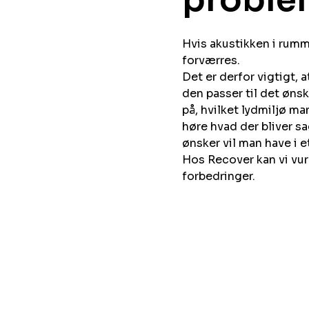
Hvis akustikken i rumm
forværres.
Det er derfor vigtigt, 
den passer til det øns
på, hvilket lydmiljø m
høre hvad der bliver sa
ønsker vil man have i e
Hos Recover kan vi vur
forbedringer.