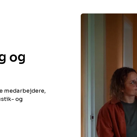
ing og
ne medarbejdere,
ustik- og