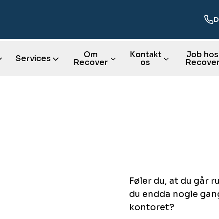
D
Om
Kontakt
Job hos
Services
Recover
os
Recove
Føler du, at du går 
du endda nogle gan
kontoret?