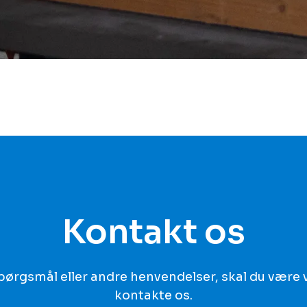
Kontakt os
spørgsmål eller andre henvendelser, skal du være 
kontakte os.