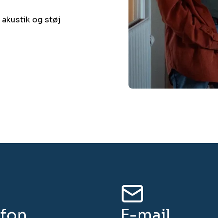
‌‌‍‍‌‌‍ ​‌‍‌​‌‍‌‌‌ ​‍​‍‌‌​ ‌‌‌​​‍‌‌ ‌‍‍ ‌‍‌‌‌ ‍‌​‍‌‌​ ​ ‌​‌​​‍‌‌​ ​ ‌​‌​​‍‌‌​ ​‍​ ​‍​ ​​​ ‍​‌‍​‌​ ‍​‌‍​‌‌‍​‌‌‍​ ​ ‌ ​ ​​​ ‌​​ ‌‌‌‍‌‍​‍‌‌​ ​‍​ ​‍​‍‌‌​ ‌‌‌​‌​​‍ ‍‌‍​ ‌‍ ‌‍ ‍‌ ‌​‌‍‌‌‌‍ ‍‌ ‌​​‍‌‌​ ‌‌‌​​‍‌‌ ‌‍‍ ‌‍‌‌‌ ‍‌​‍‌‌​ ​ ‌​‌​​‍‌‌​ ​ ‌​‌​​‍‌‌​ ​‍​ ​‍​ ‌‌​ ​​‌‍​‌​ ‌ ​ ‍​​ ​‍​ ‍​​ ​​‌‍‌​‌‍‌​​ ‍‌​ ‌ ​‍‌‌​ ​‍​ ​‍​‍‌‌​ ‌‌‌​‌​​‍ ‍‌‍​ ‌‍‍​‌‍‍‌‌‍ ​‌‍‌​‌ ​‍‌‍‌‌‌‍ ‍​‍‌‌​ ‌‌‌​​‍‌‌ ‌‍‍ ‌‍‌‌‌ ‍‌​‍‌‌​ ​ ‌​‌​​‍‌‌​ ​ ‌​‌​​‍‌‌​ ​‍​ ​‍​ ‍‌​ ‌‍​ ‍​​ ‌‌​ ​‍​ ​‍​ ‌‌‌‍‌​​ ‌ ​ ​‌​ ​‍​ ‌ ​‍‌‌​ ​‍​ ​‍​‍‌‌​ ‌‌‌​‌​​‍ ‍‌ ‌​‌‍‌‌‌ ‍​‌ ‌​​‍​‍‌ ‌
efon
E-mail