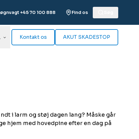
øgnvagt +45 70 100 888
Find os
Søg
Kontakt os
AKUT SKADESTOP
r
rundt i larm og støj dagen lang? Måske går
ge hjem med hovedpine efter en dag på