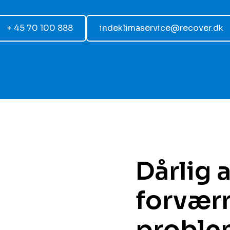
+ 45 70 100 888
indeklimaservice@recover.dk
Dårlig 
forvær
problemerne​​​​‌ ‍ ​‍​‍‌‍ ‌ ​‍‌‍‍‌‌‍‌ ‌‍‍‌‌‍ ‍​‍​‍​ ‍‍​‍​‍‌ ​ ‌‍​‌‌‍ ‍‌‍‍‌‌ ‌​‌ ‍‌​‍ ‍‌‍‍‌‌‍ ​‍​‍​‍ ​​‍​‍‌‍‍​‌ ​‍‌‍‌‌‌‍‌‍​‍​‍​ ‍‍​‍​‍​‍ ‌ ​ ‌ ‌​‌ ‌‌‌‍‌​‌‍‍‌‌‍ ​‍ ‌‍‍‌‌‍ ‍‌ ‌​‌‍‌‌‌‍ ‍‌ ‌​​‍ ‌‍‌‌‌‍‌​‌‍‍‌‌ ‌​​‍ ‌‍ ‌‌‍ ‌‍‌​‌‍‌‌​ ‌‌ ​​‌ ​‍‌‍‌‌‌ ​ ‌‍‌‌‌‍ ‍‌ ‌​‌‍​‌‌ ‌​‌‍‍‌‌‍ ‌‍ ‍​ ‍ ‌‍‍‌‌‍‌​​ ‌‌‍​‌‌‍​ ​ ​‌​ ‍​​ ‍​‌‍‌‌​ ‌​​ ‌‌​‍ ‌​ ‍‌‌‍​ ​ ‌ ‌‍​‍​‍ ‌​ ‌​​ ‌‌‌‍‌​​ ‌​​‍ ‌​ ‍‌‌‍‌‌​ ​‍​ ​ ​‍ ‌​ ​‌‌‍‌​‌‍‌‍​ ‌​​ ​‌​ ‌‌‌‍‌‍​ ‌ ​ ​‍​ ​​​ ‌‍‌‍​ ​ ‍ ‌ ‌​‌ ‍‌‌ ​​‌‍‌‌​ ‌‌ ​ ‌‍‍‌‌ ‌​‌‍‌‌‌‌​​‌‍​‌‌‍‌ ‌‍‌‌​ ‍ ‌ ​​‌‍​‌‌ ‌​‌‍‍​​ ‌‌ ​​‌‍​‌‌‍‌ ‌‍‌‌‌​​‍‌ ‌‌‌‍‍‌‌‍ ​‌‍‌​‌‍‌‌‌ ​‍​‍‌‌​ ‌‌‌​​‍‌‌ ‌‍‍ ‌‍‌‌‌ ‍‌​‍‌‌​ ​ ‌​‌​​‍‌‌​ ​ ‌​‌​​‍‌‌​ ​‍​ ​‍​ ​​​ ‍​‌‍​‌​ ‍​‌‍​‌‌‍​‌‌‍​ ​ ‌ ​ ​​​ ‌​​ ‌‌‌‍‌‍​‍‌‌​ ​‍​ ​‍​‍‌‌​ ‌‌‌​‌​​‍ ‍‌‍​ ‌‍ ‌‍ ‍‌ ‌​‌‍‌‌‌‍ ‍‌ ‌​​‍‌‌​ ‌‌‌​​‍‌‌ ‌‍‍ ‌‍‌‌‌ ‍‌​‍‌‌​ ​ ‌​‌​​‍‌‌​ ​ ‌​‌​​‍‌‌​ ​‍​ ​‍‌‍‌‌‌‍‌‍​ ‌‌‌‍‌‌‌‍‌‍​ ‍‌​ ​‌​ ​​‌‍‌​​ ‍​‌‍​‌​ ​‍​‍‌‌​ ​‍​ ​‍​‍‌‌​ ‌‌‌​‌​​‍ ‍‌‍​ ‌‍‍​‌‍‍‌‌‍ ​‌‍‌​‌ ​‍‌‍‌‌‌‍ ‍​‍‌‌​ ‌‌‌​​‍‌‌ ‌‍‍ ‌‍‌‌‌ ‍‌​‍‌‌​ ​ ‌​‌​​‍‌‌​ ​ ‌​‌​​‍‌‌​ ​‍​ ​‍​ ‌‌​ ​‍​ ‌‍​ ‌‍‌‍​ ‌‍‌​‌‍‌​​ ‌ ‌‍​‍​ ‌‍​ ‍‌‌‍‌‌​‍‌‌​ ​‍​ ​‍​‍‌‌​ ‌‌‌​‌​​‍ ‍‌ ‌​‌‍‌‌‌ ‍​‌ ‌​​ ‌‍​‍‌‍​‌‌ ​ ‌‍‌‌‌‌‌‌‌ ​‍‌‍ 