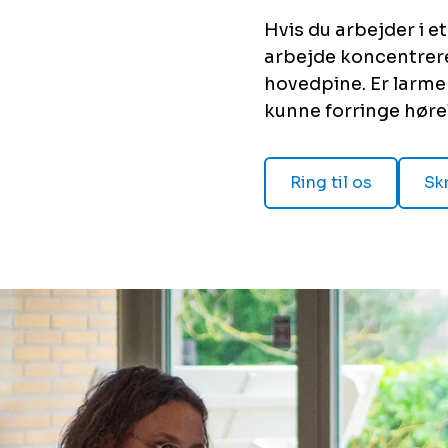
Hvis du arbejder i e
arbejde koncentrere
hovedpine. Er larmen
kunne forringe hørel
Ring til os
Skr