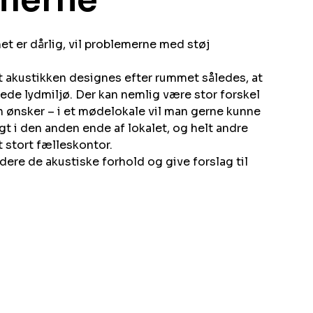
et er dårlig, vil problemerne med støj
at akustikken designes efter rummet således, at
kede lydmiljø. Der kan nemlig være stor forskel
an ønsker – i et mødelokale vil man gerne kunne
gt i den anden ende af lokalet, og helt andre
t stort fælleskontor.
dere de akustiske forhold og give forslag til