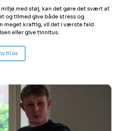
t miljø med støj, kan det gøre det svært at
t og tilmed give både stress og
 meget kraftig, vil det i værste fald
sen eller give tinnitus.
iv til os