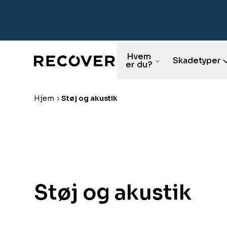
Hvem
Skadetyper
er du?
Hjem
Støj og akustik
Støj og akustik ​‍​‍​‍ ​​‍​‍‌‍‍​‌ ​‍‌‍‌‌‌‍‌‍​‍​‍​ ‍‍​‍​‍​‍ ‌ ​ ‌ ‌​‌ ‌‌‌‍‌​‌‍‍‌‌‍ ​‍ ‌‍‍‌‌‍ ‍‌ ‌​‌‍‌‌‌‍ ‍‌ ‌​​‍ ‌‍‌‌‌‍‌​‌‍‍‌‌ ‌​​‍ ‌‍ ‌‌‍ ‌‍‌​‌‍‌‌​ ‌‌ ​​‌ ​‍‌‍‌‌‌ ​ ‌‍‌‌‌‍ ‍‌ ‌​‌‍​‌‌ ‌​‌‍‍‌‌‍ ‌‍ ‍​ ‍ ‌‍‍‌‌‍‌​​ ‌​ ​ ​ ​​​ ‌ ‌‍​‍‌‍‌‌‌‍‌‍​ ‌​​ ‍‌​‍ ‌‌‍‌‍​ ‍‌‌‍​‌​ ​ ​‍ ‌​ ‌​‌‍​‍​ ‌‍​ ‍​​‍ ‌​ ‍‌​ ‍​‌‍​‌‌‍‌​​‍ ‌​ ‍​​ ‌​​ ‌ ​ ​‌​ ​ ‌‍​‌‌‍‌‍​ ‌​‌‍​‍​ ​‌​ ​‌​ ‌‌​ ‍ ‌ ‌​‌ ‍‌‌ ​​‌‍‌‌​ ‌‌ ​ ‌‍‍‌‌ ‌​‌‍‌‌‌‌​​‌‍​‌‌‍‌ ‌‍‌‌​ ‍ ‌ ​​‌‍​‌‌ ‌​‌‍‍​​ ‌‌ ​​‌‍​‌‌‍‌ ‌‍‌‌‌​​‍‌ ‌‌‌‍‍‌‌‍ ​‌‍‌​‌‍‌‌‌ ​‍​‍‌‌​ ‌‌‌​​‍‌‌ ‌‍‍ ‌‍‌‌‌ ‍‌​‍‌‌​ ​ ‌​‌​​‍‌‌​ ​ ‌​‌​​‍‌‌​ ​‍​ ​‍​ ‌‌‌‍​ ​ ​ ‌‍‌‍‌‍​‍‌‍‌​‌‍‌‌‌‍​‍‌‍‌‌​ ​‍​ ​​‌‍​ ​‍‌‌​ ​‍​ ​‍​‍‌‌​ ‌‌‌​‌​​‍ ‍‌‍‍​‌‍‌‌‌‍​‌‌‍‌​‌‍‍‌‌‍ ‍‌‍‌ ​ ‌‍​‍‌‍​‌‌ ​ ‌‍‌‌‌‌‌‌‌ ​‍‌‍ ​​ ‌​‍‌‌​ ​‍‌​‌‍‌ ​ ‌ ‌​‌ ‌‌‌‍‌​‌‍‍‌‌‍ ​‍‌‍‌‍‍‌‌‍‌​​ ‌​ ​ ​ ​​​ ‌ ‌‍​‍‌‍‌‌‌‍‌‍​ ‌​​ ‍‌​‍ ‌‌‍‌‍​ ‍‌‌‍​‌​ ​ ​‍ ‌​ ‌​‌‍​‍​ ‌‍​ ‍​​‍ ‌​ ‍‌​ ‍​‌‍​‌‌‍‌​​‍ ‌​ ‍​​ ‌​​ ‌ ​ ​‌​ ​ ‌‍​‌‌‍‌‍​ ‌​‌‍​‍​ ​‌​ ​‌​ ‌‌​‍‌‍‌ ‌​‌ ‍‌‌ ​​‌‍‌‌​ ‌‌ ​ ‌‍‍‌‌ ‌​‌‍‌‌‌‌​​‌‍​‌‌‍‌ ‌‍‌‌​‍‌‍‌ ​​‌‍​‌‌ ‌​‌‍‍​​ ‌‌ ​​‌‍​‌‌‍‌ ‌‍‌‌‌​​‍‌ ‌‌‌‍‍‌‌‍ ​‌‍‌​‌‍‌‌‌ ​‍​‍‌‌​ ‌‌‌​​‍‌‌ ‌‍‍ ‌‍‌‌‌ ‍‌​‍‌‌​ ​ ‌​‌​​‍‌‌​ ​ ‌​‌​​‍‌‌​ ​‍​ ​‍​ ‌‌‌‍​ ​ ​ ‌‍‌‍‌‍​‍‌‍‌​‌‍‌‌‌‍​‍‌‍‌‌​ ​‍​ ​​‌‍​ ​‍‌‌​ ​‍​ ​‍​‍‌‌​ ‌‌‌​‌​​‍ ‍‌‍‍​‌‍‌‌‌‍​‌‌‍‌​‌‍‍‌‌‍ ‍‌‍‌ ​‍​‍‌ ‌​​​​‌ ‍ ​‍​‍‌‍ ‌ ​‍‌‍‍‌‌‍‌ ‌‍‍‌‌‍ ‍​‍​‍​ ‍‍​‍​‍‌ ​ ‌‍​‌‌‍ ‍‌‍‍‌‌ ‌​‌ ‍‌​‍ ‍‌‍‍‌‌‍ ​‍​‍​‍ ​​‍​‍‌‍‍​‌ ​‍‌‍‌‌‌‍‌‍​‍​‍​ ‍‍​‍​‍​‍ ‌ ​ ‌ ‌​‌ ‌‌‌‍‌​‌‍‍‌‌‍ ​‍ ‌‍‍‌‌‍ ‍‌ ‌​‌‍‌‌‌‍ ‍‌ ‌​​‍ ‌‍‌‌‌‍‌​‌‍‍‌‌ ‌​​‍ ‌‍ ‌‌‍ ‌‍‌​‌‍‌‌​ ‌‌ ​​‌ ​‍‌‍‌‌‌ ​ ‌‍‌‌‌‍ ‍‌ ‌​‌‍​‌‌ ‌​‌‍‍‌‌‍ ‌‍ ‍​ ‍ ‌‍‍‌‌‍‌​​ ‌‌‍​‌‌‍​ ​ ​‌​ ‍​​ ‍​‌‍‌‌​ ‌​​ ‌‌​‍ ‌​ ‍‌‌‍​ ​ ‌ ‌‍​‍​‍ ‌​ ‌​​ ‌‌‌‍‌​​ ‌​​‍ ‌​ ‍‌‌‍‌‌​ ​‍​ ​ ​‍ ‌​ ​‌‌‍‌​‌‍‌‍​ ‌​​ ​‌​ ‌‌‌‍‌‍​ ‌ ​ ​‍​ ​​​ ‌‍‌‍​ ​ ‍ ‌ ‌​‌ ‍‌‌ ​​‌‍‌‌​ ‌‌ ​ ‌‍‍‌‌ ‌​‌‍‌‌‌‌​​‌‍​‌‌‍‌ ‌‍‌‌​ ‍ ‌ ​​‌‍​‌‌ ‌​‌‍‍​​ ‌‌ ​​‌‍​‌‌‍‌ ‌‍‌‌‌​​‍‌ ‌‌‌‍‍‌‌‍ ​‌‍‌​‌‍‌‌‌ ​‍​‍‌‌​ ‌‌‌​​‍‌‌ ‌‍‍ ‌‍‌‌‌ ‍‌​‍‌‌​ ​ ‌​‌​​‍‌‌​ ​ ‌​‌​​‍‌‌​ ​‍​ ​‍​ ‍​‌‍​‍‌‍‌‍​ ‌​​ ​‌‌‍‌​​ ‍​​ ‍​​ ‌ ​ ‌ ​ ‌​​ ‌‌​‍‌‌​ ​‍​ ​‍​‍‌‌​ ‌‌‌​‌​​‍ ‍‌ ‌​‌‍‍‌‌ ‌​‌‍ ​‌‍‌‌​ ‌‍​‍‌‍​‌‌ ​ ‌‍‌‌‌‌‌‌‌ ​‍‌‍ ​​ ‌​‍‌‌​ ​‍‌​‌‍‌ ​ ‌ ‌​‌ ‌‌‌‍‌​‌‍‍‌‌‍ ​‍‌‍‌‍‍‌‌‍‌​​ ‌‌‍​‌‌‍​ ​ ​‌​ ‍​​ ‍​‌‍‌‌​ ‌​​ ‌‌​‍ ‌​ ‍‌‌‍​ ​ ‌ ‌‍​‍​‍ ‌​ ‌​​ ‌‌‌‍‌​​ ‌​​‍ ‌​ ‍‌‌‍‌‌​ ​‍​ ​ ​‍ ‌​ ​‌‌‍‌​‌‍‌‍​ ‌​​ ​‌​ ‌‌‌‍‌‍​ ‌ ​ ​‍​ ​​​ ‌‍‌‍​ ​‍‌‍‌ ‌​‌ ‍‌‌ ​​‌‍‌‌​ ‌‌ ​ ‌‍‍‌‌ ‌​‌‍‌‌‌‌​​‌‍​‌‌‍‌ ‌‍‌‌​‍‌‍‌ ​​‌‍​‌‌ ‌​‌‍‍​​ ‌‌ ​​‌‍​‌‌‍‌ ‌‍‌‌‌​​‍‌ ‌‌‌‍‍‌‌‍ ​‌‍‌​‌‍‌‌‌ ​‍​‍‌‌​ ‌‌‌​​‍‌‌ ‌‍‍ ‌‍‌‌‌ ‍‌​‍‌‌​ ​ ‌​‌​​‍‌‌​ ​ ‌​‌​​‍‌‌​ ​‍​ ​‍​ ‍​‌‍​‍‌‍‌‍​ ‌​​ ​‌‌‍‌​​ ‍​​ ‍​​ ‌ ​ ‌ ​ ‌​​ ‌‌​‍‌‌​ ​‍​ ​‍​‍‌‌​ ‌‌‌​‌​​‍ ‍‌ ‌​‌‍‍‌‌ ‌​‌‍ ​‌‍‌‌​‍​‍‌ ‌