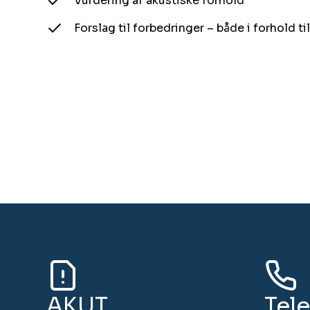
Vurdering af akustiske forhold​​​​‌ ‍ ​‍​‍‌‍ ‌ ​‍‌‍‍‌‌‍‌ ‌‍‍‌‌‍ ‍​‍​‍​ ‍‍​‍​‍‌ ​ ‌‍​‌‌‍ ‍‌‍‍‌‌ ‌​‌ ‍‌​‍ ‍‌‍‍‌‌‍ ​‍​‍​‍ ​​‍​‍‌‍‍​‌ ​‍‌‍‌‌‌‍‌‍​‍​‍​ ‍‍​‍​‍​‍ ‌ ​ ‌ ‌​‌ ‌‌‌‍‌​‌‍‍‌‌‍ ​‍ ‌‍‍‌‌‍ ‍‌ ‌​‌‍‌‌‌‍ ‍‌ ‌​​‍ ‌‍‌‌‌‍‌​‌‍‍‌‌ ‌​​‍ ‌‍ ‌‌‍ ‌‍‌​‌‍‌‌​ ‌‌ ​​‌ ​‍‌‍‌‌‌ ​ ‌‍‌‌‌‍ ‍‌ ‌​‌‍​‌‌ ‌​‌‍‍‌‌‍ ‌‍ ‍​ ‍ ‌‍‍‌‌‍‌​​ ‌‌‍​‌‌‍​ ​ ​‌​ ‍​​ ‍​‌‍‌‌​ ‌​​ ‌‌​‍ ‌​ ‍‌‌‍​ ​ ‌ ‌‍​‍​‍ ‌​ ‌​​ ‌‌‌‍‌​​ ‌​​‍ ‌​ ‍‌‌‍‌‌​ ​‍​ ​ ​‍ ‌​ ​‌‌‍‌​‌‍‌‍​ ‌​​ ​‌​ ‌‌‌‍‌‍​ ‌ ​ ​‍​ ​​​ ‌‍‌‍​ ​ ‍ ‌ ‌​‌ ‍‌‌ ​​‌‍‌‌​ ‌‌ ​ ‌‍‍‌‌ ‌​‌‍‌‌‌‌​​‌‍​‌‌‍‌ ‌‍‌‌​ ‍ ‌ ​​‌‍​‌‌ ‌​‌‍‍​​ ‌‌ ​​‌‍​‌‌‍‌ ‌‍‌‌‌​​‍‌ ‌‌‌‍‍‌‌‍ ​‌‍‌​‌‍‌‌‌ ​‍​‍‌‌​ ‌‌‌​​‍‌‌ ‌‍‍ ‌‍‌‌‌ ‍‌​‍‌‌​ ​ ‌​‌​​‍‌‌​ ​ ‌​‌​​‍‌‌​ ​‍​ ​‍​ ​​​ ‍​‌‍​‌​ ‍​‌‍​‌‌‍​‌‌‍​ ​ ‌ ​ ​​​ ‌​​ ‌‌‌‍‌‍​‍‌‌​ ​‍​ ​‍​‍‌‌​ ‌‌‌​‌​​‍ ‍‌‍​ ‌‍ ‌‍ ‍‌ ‌​‌‍‌‌‌‍ ‍‌ ‌​​‍‌‌​ ‌‌‌​​‍‌‌ ‌‍‍ ‌‍‌‌‌ ‍‌​‍‌‌​ ​ ‌​‌​​‍‌‌​ ​ ‌​‌​​‍‌‌​ ​‍​ ​‍‌‍​ ​ ​ ​ ​ ​ ‌​​ ‌​‌‍​‍​ ​‌​ ‌‍​ ​ ​ ‍‌​ ‍​​ ​ ​‍‌‌​ ​‍​ ​‍​‍‌‌​ ‌‌‌​‌​​‍ ‍‌‍​ ‌‍‍​‌‍‍‌‌‍ ​‌‍‌​‌ ​‍‌‍‌‌‌‍ ‍​‍‌‌​ ‌‌‌​​‍‌‌ ‌‍‍ ‌‍‌‌‌ ‍‌​‍‌‌​ ​ ‌​‌​​‍‌‌​ ​ ‌​‌​​‍‌‌​ ​‍​ ​‍​ ‍‌​ ‍​‌‍‌‌‌‍​‍​ ‍​​ ‌ ‌‍‌‍‌‍​ ‌‍​‍​ ​​‌‍‌‍​ ​‍​‍‌‌​ ​‍​ ​‍​‍‌‌​ ‌‌‌​‌​​‍ ‍‌ ‌​‌‍‌‌‌ ‍​‌ ‌​​ ‌‍​‍‌‍​‌‌ ​ ‌‍‌‌‌‌‌‌‌ ​‍‌‍ ​​ ‌​‍‌‌​ ​‍‌​‌‍‌ ​ ‌ ‌​‌ ‌‌‌‍‌​‌‍‍‌‌‍ ​‍‌‍‌‍‍‌‌‍‌​​ ‌‌‍​‌‌‍​ ​ ​‌​ ‍​​ ‍​‌‍‌‌​ ‌​​ ‌‌​‍ ‌​ ‍‌‌‍​ ​ ‌ ‌‍​‍​‍ ‌​ ‌​​ ‌‌‌‍‌​​ ‌​​‍ ‌​ ‍‌‌‍‌‌​ ​‍​ ​ ​‍ ‌​ ​‌‌‍‌​‌‍‌‍​ ‌​​ ​‌​ ‌‌‌‍‌‍​ ‌ ​ ​‍​ ​​​ ‌‍‌‍​ ​‍‌‍‌ ‌​‌ ‍‌‌ ​​‌‍‌‌​ ‌‌ ​ ‌‍‍‌‌ ‌​‌‍‌‌‌‌​​‌‍​‌‌‍‌ ‌‍‌‌​‍‌‍‌ ​​‌‍​‌‌ ‌​‌‍‍​​ ‌‌ ​​‌‍​‌‌‍‌ ‌‍‌‌‌​​‍‌ ‌‌‌‍‍‌‌‍ ​‌‍‌​‌‍‌‌‌ ​‍​‍‌‌​ ‌‌‌​​‍‌‌ ‌‍‍ ‌‍‌‌‌ ‍‌​‍‌‌​ ​ ‌​‌​​‍‌‌​ ​ ‌​‌​​‍‌‌​ ​‍​ ​‍​ ​​​ ‍​‌‍​‌​ ‍​‌‍​‌‌‍​‌‌‍​ ​ ‌ ​ ​​​ ‌​​ ‌‌‌‍‌‍​‍‌‌​ ​‍​ ​‍​‍‌‌​ ‌‌‌​‌​​‍ ‍‌‍​ ‌‍ ‌‍ ‍‌ ‌​‌‍‌‌‌‍ ‍‌ ‌​​‍‌‌​ ‌‌‌​​‍‌‌ ‌‍‍ ‌‍‌‌‌ ‍‌​‍‌‌​ ​ ‌​‌​​‍‌‌​ ​ ‌​‌​​‍‌‌​ ​‍​ ​‍‌‍​ ​ ​ ​ ​ ​ ‌​​ ‌​‌‍​‍​ ​‌​ ‌‍​ ​ ​ ‍‌​ ‍​​ ​ ​‍‌‌​ ​‍​ ​‍​‍‌‌​ ‌‌‌​‌​​‍ ‍‌‍​ ‌‍‍​‌‍‍‌‌‍ ​‌‍‌​‌ ​‍‌‍‌‌‌‍ ‍​‍‌‌​ ‌‌‌​​‍‌‌ ‌‍‍ ‌‍‌‌‌ ‍‌​‍‌‌​ ​ ‌​‌​​‍‌‌​ ​ ‌​‌​​‍‌‌​ ​‍​ ​‍​ ‍‌​ ‍​‌‍‌‌‌‍​‍​ ‍​​ ‌ ‌‍‌‍‌‍​ ‌‍​‍​ ​​‌‍‌‍​ ​‍​‍‌‌​ ​‍​ ​‍​‍‌‌​ ‌‌‌​‌​​‍ ‍‌ ‌​‌‍‌‌‌ ‍​‌ ‌​​‍​‍‌ ‌
Forslag til forbedringer – både i forhold til akustik og støj​​​​‌ ‍ ​‍​‍‌‍ ‌ ​‍‌‍‍‌‌‍‌ ‌‍‍‌‌‍ ‍​‍​‍​ ‍‍​‍​‍‌ ​ ‌‍​‌‌‍ ‍‌‍‍‌‌ ‌​‌ ‍‌​‍ ‍‌‍‍‌‌‍ ​‍​‍​‍ ​​‍​‍‌‍‍​‌ ​‍‌‍‌‌‌‍‌‍​‍​‍​ ‍‍​‍​‍​‍ ‌ ​ ‌ ‌​‌ ‌‌‌‍‌​‌‍‍‌‌‍ ​‍ ‌‍‍‌‌‍ ‍‌ ‌​‌‍‌‌‌‍ ‍‌ ‌​​‍ ‌‍‌‌‌‍‌​‌‍‍‌‌ ‌​​‍ ‌‍ ‌‌‍ ‌‍‌​‌‍‌‌​ ‌‌ ​​‌ ​‍‌‍‌‌‌ ​ ‌‍‌‌‌‍ ‍‌ ‌​‌‍​‌‌ ‌​‌‍‍‌‌‍ ‌‍ ‍​ ‍ ‌‍‍‌‌‍‌​​ ‌‌‍​‌‌‍​ ​ ​‌​ ‍​​ ‍​‌‍‌‌​ ‌​​ ‌‌​‍ ‌​ ‍‌‌‍​ ​ ‌ ‌‍​‍​‍ ‌​ ‌​​ ‌‌‌‍‌​​ ‌​​‍ ‌​ ‍‌‌‍‌‌​ ​‍​ ​ ​‍ ‌​ ​‌‌‍‌​‌‍‌‍​ ‌​​ ​‌​ ‌‌‌‍‌‍​ ‌ ​ ​‍​ ​​​ ‌‍‌‍​ ​ ‍ ‌ ‌​‌ ‍‌‌ ​​‌‍‌‌​ ‌‌ ​ ‌‍‍‌‌ ‌​‌‍‌‌‌‌​​‌‍​‌‌‍‌ ‌‍‌‌​ ‍ ‌ ​​‌‍​‌‌ ‌​‌‍‍​​ ‌‌ ​​‌‍​‌‌‍‌ ‌‍‌‌‌​​‍‌ ‌‌‌‍‍‌‌‍ ​‌‍‌​‌‍‌‌‌ ​‍​‍‌‌​ ‌‌‌​​‍‌‌ ‌‍‍ ‌‍‌‌‌ ‍‌​‍‌‌​ ​ ‌​‌​​‍‌‌​ ​ ‌​‌​​‍‌‌​ ​‍​ ​‍​ ​​​ ‍​‌‍​‌​ ‍​‌‍​‌‌‍​‌‌‍​ ​ ‌ ​ ​​​ ‌​​ ‌‌‌‍‌‍​‍‌‌​ ​‍​ ​‍​‍‌‌​ ‌‌‌​‌​​‍ ‍‌‍​ ‌‍ ‌‍ ‍‌ ‌​‌‍‌‌‌‍ ‍‌ ‌​​‍‌‌​ ‌‌‌​​‍‌‌ ‌‍‍ ‌‍‌‌‌ ‍‌​‍‌‌​ ​ ‌​‌​​‍‌‌​ ​ ‌​‌​​‍‌‌​ ​‍​ ​‍​ ‌‌​ ​​‌‍​‌​ ‌ ​ ‍​​ ​‍​ ‍​​ ​​‌‍‌​‌‍‌​​ ‍‌​ ‌ ​‍‌‌​ ​‍​ ​‍​‍‌‌​ ‌‌‌​‌​​‍ ‍‌‍​ ‌‍‍​‌‍‍‌‌‍ ​‌‍‌​‌ ​‍‌‍‌‌‌‍ ‍​‍‌‌​ ‌‌‌​​‍‌‌ ‌‍‍ ‌‍‌‌‌ ‍‌​‍‌‌​ ​ ‌​‌​​‍‌‌​ ​ ‌​‌​​‍‌‌​ ​‍​ ​‍​ ‍‌​ ‌‍​ ‍​​ ‌‌​ ​‍​ ​‍​ ‌‌‌‍‌​​ ‌ ​ ​‌​ ​‍​ ‌ ​‍‌‌​ ​‍​ ​‍​‍‌‌​ ‌‌‌​‌​​‍ ‍‌ ‌​‌‍‌‌‌ ‍​‌ ‌​​ ‌‍​‍‌‍​‌‌ ​ ‌‍‌‌‌‌‌‌‌ ​‍‌‍ ​​ ‌​‍‌‌​ ​‍‌​‌‍‌ ​ ‌ ‌​‌ ‌‌‌‍‌​‌‍‍‌‌‍ ​‍‌‍‌‍‍‌‌‍‌​​ ‌‌‍​‌‌‍​ ​ ​‌​ ‍​​ ‍​‌‍‌‌​ ‌​​ ‌‌​‍ ‌​ ‍‌‌‍​ ​ ‌ ‌‍​‍​‍ ‌​ ‌​​ ‌‌‌‍‌​​ ‌​​‍ ‌​ ‍‌‌‍‌‌​ ​‍​ ​ ​‍ ‌​ ​‌‌‍‌​‌‍‌‍​ ‌​​ ​‌​ ‌‌‌‍‌‍​ ‌ ​ ​‍​ ​​​ ‌‍‌‍​ ​‍‌‍‌ ‌​‌ ‍‌‌ ​​‌‍‌‌​ ‌‌ ​ ‌‍‍‌‌ ‌​‌‍‌‌‌‌​​‌‍​‌‌‍‌ ‌‍‌‌​‍‌‍‌ ​​‌‍​‌‌ ‌​‌‍‍​​ ‌‌ ​​‌‍​‌‌‍‌ ‌‍‌‌‌​​‍‌ ‌
AKUT
Tel