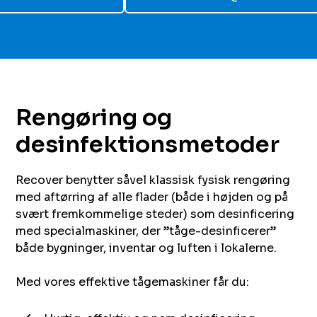
Rengøring og
desinfektionsmetoder​​​​‌ ‍ ​‍​‍‌‍ ‌ ​‍‌‍‍‌‌‍‌ ‌‍‍‌‌‍ ‍​‍​‍​ ‍‍​‍​‍‌ ​ ‌‍​‌‌‍ ‍‌‍‍‌‌ ‌​‌ ‍‌​‍ ‍‌‍‍‌‌‍ ​‍​‍​‍ ​​‍​‍‌‍‍​‌ ​‍‌‍‌‌‌‍‌‍​‍​‍​ ‍‍​‍​‍​‍ ‌ ​ ‌ ‌​‌ ‌‌‌‍‌​‌‍‍‌‌‍ ​‍ ‌‍‍‌‌‍ ‍‌ ‌​‌‍‌‌‌‍ ‍‌ ‌​​‍ ‌‍‌‌‌‍‌​‌‍‍‌‌ ‌​​‍ ‌‍ ‌‌‍ ‌‍‌​‌‍‌‌​ ‌‌ ​​‌ ​‍‌‍‌‌‌ ​ ‌‍‌‌‌‍ ‍‌ ‌​‌‍​‌‌ ‌​‌‍‍‌‌‍ ‌‍ ‍​ ‍ ‌‍‍‌‌‍‌​​ ‌​ ​‌​ ‌‍​ ‌​​ ‌ ​ ​​​ ‌‌‌‍​‍​ ‌ ​‍ ‌​ ​‍‌‍‌​‌‍​‍​ ‌ ​‍ ‌​ ‌​​ ​​​ ‌‌‌‍‌​​‍ ‌‌‍​‌​ ‌‌​ ‍‌​ ‌‍​‍ ‌​ ​​​ ‌‍​ ‌‌​ ‌​‌‍‌‌​ ‌‍​ ‍​‌‍‌‌​ ‍​​ ​ ‌‍‌‍‌‍‌​​ ‍ ‌ ‌​‌ ‍‌‌ ​​‌‍‌‌​ ‌‌ ​ ‌‍‍‌‌ ‌​‌‍‌‌‌‌​​‌‍​‌‌‍‌ ‌‍‌‌​ ‍ ‌ ​​‌‍​‌‌ ‌​‌‍‍​​ ‌‌ ​​‌‍​‌‌‍‌ ‌‍‌‌‌​​‍‌ ‌‌‌‍‍‌‌‍ ​‌‍‌​‌‍‌‌‌ ​‍​‍‌‌​ ‌‌‌​​‍‌‌ ‌‍‍ ‌‍‌‌‌ ‍‌​‍‌‌​ ​ ‌​‌​​‍‌‌​ ​ ‌​‌​​‍‌‌​ ​‍​ ​‍​ ​‌​ ​​​ ​ ​ ​‌​ ‌​‌‍‌​​ ‌‌‌‍‌​​ ‌‍‌‍‌‌‌‍‌‍​ ​​​‍‌‌​ ​‍​ ​‍​‍‌‌​ ‌‌‌​‌​​‍ ‍‌‍​ ‌‍ ‌‍ ‍‌ ‌​‌‍‌‌‌‍ ‍‌ ‌​​‍‌‌​ ‌‌‌​​‍‌‌ ‌‍‍ ‌‍‌‌‌ ‍‌​‍‌‌​ ​ ‌​‌​​‍‌‌​ ​ ‌​‌​​‍‌‌​ ​‍​ ​‍​ ​‌​ ‍​​ ‌​​ ​​​ ​‍​ ​​​ ‌‌​ ​​‌‍​‌​ ‍​‌‍​‌​ ​‍​‍‌‌​ ​‍​ ​‍​‍‌‌​ ‌‌‌​‌​​‍ ‍‌‍​ ‌‍‍​‌‍‍‌‌‍ ​‌‍‌​‌ ​‍‌‍‌‌‌‍ ‍​‍‌‌​ ‌‌‌​​‍‌‌ ‌‍‍ ‌‍‌‌‌ ‍‌​‍‌‌​ ​ ‌​‌​​‍‌‌​ ​ ‌​‌​​‍‌‌​ ​‍​ ​‍‌‍​‌‌‍‌‍‌‍‌‌​ ‌‍‌‍​ ​ ​​‌‍​ ​ ​​‌‍‌‌‌‍‌​​ ​ ​ ‍​​‍‌‌​ ​‍​ ​‍​‍‌‌​ ‌‌‌​‌​​‍ ‍‌ ‌​‌‍‌‌‌ ‍​‌ ‌​​ ‌‍​‍‌‍​‌‌ ​ ‌‍‌‌‌‌‌‌‌ ​‍‌‍ ​​ ‌​‍‌‌​ ​‍‌​‌‍‌ ​ ‌ ‌​‌ ‌‌‌‍‌​‌‍‍‌‌‍ ​‍‌‍‌‍‍‌‌‍‌​​ ‌​ ​‌​ ‌‍​ ‌​​ ‌ ​ ​​​ ‌‌‌‍​‍​ ‌ ​‍ ‌​ ​‍‌‍‌​‌‍​‍​ ‌ ​‍ ‌​ ‌​​ ​​​ ‌‌‌‍‌​​‍ ‌‌‍​‌​ ‌‌​ ‍‌​ ‌‍​‍ ‌​ ​​​ ‌‍​ ‌‌​ ‌​‌‍‌‌​ ‌‍​ ‍​‌‍‌‌​ ‍​​ ​ ‌‍‌‍‌‍‌​​‍‌‍‌ ‌​‌ ‍‌‌ ​​‌‍‌‌​ ‌‌ ​ ‌‍‍‌‌ ‌​‌‍‌‌‌‌​​‌‍​‌‌‍‌ ‌‍‌‌​‍‌‍‌ ​​‌‍​‌‌ ‌​‌‍‍​​ ‌‌ ​​‌‍​‌‌‍‌ ‌‍‌‌‌​​‍‌ ‌‌‌‍‍‌‌‍ ​‌‍‌​‌‍‌‌‌ ​‍​‍‌‌​ ‌‌‌​​‍‌‌ ‌‍‍ ‌‍‌‌‌ ‍‌​‍‌‌​ ​ ‌​‌​​‍‌‌​ ​ ‌​‌​​‍‌‌​ ​‍​ ​‍​ ​‌​ ​​​ ​ ​ ​‌​ ‌​‌‍‌​​ ‌‌‌‍‌​​ ‌‍‌‍‌‌‌‍‌‍​ ​​​‍‌‌​ ​‍​ ​‍​‍‌‌​ ‌‌‌​‌​​‍ ‍‌‍​ ‌‍ ‌‍ ‍‌ ‌​‌‍‌‌‌‍ ‍‌ ‌​​‍‌‌​ ‌‌‌​​‍‌‌ ‌‍‍ ‌‍‌‌‌ ‍‌​‍‌‌​ ​ ‌​‌​​‍‌‌​ ​ ‌​‌​​‍‌‌​ ​‍​ ​‍​ ​‌​ ‍​​ ‌​​ ​​​ ​‍​ ​​​ ‌‌​ ​​‌‍​‌​ ‍​‌‍​‌​ ​‍​‍‌‌​ ​‍​ ​‍​‍‌‌​ ‌‌‌​‌​​‍ ‍‌‍​ ‌‍‍​‌‍‍‌‌‍ ​‌‍‌​‌ ​‍‌‍‌‌‌‍ ‍​‍‌‌​ ‌‌‌​​‍‌‌ ‌‍‍ ‌‍‌‌‌ ‍‌​‍‌‌​ ​ ‌​‌​​‍‌‌​ ​ ‌​‌​​‍‌‌​ ​‍​ ​‍‌‍​‌‌‍‌‍‌‍‌‌​ ‌‍‌‍​ ​ ​​‌‍​ ​ ​​‌‍‌‌‌‍‌​​ ​ ​ ‍​​‍‌‌​ ​‍​ ​‍​‍‌‌​ ‌‌‌​‌​​‍ ‍‌ ‌​‌‍‌‌‌ ‍​‌ ‌​​‍‌‍‌ ​​‌‍‌‌‌ ​‍‌ ​ ‌ ​​‌‍‌‌‌‍​ ‌ ‌​‌‍‍‌‌ ‌‍‌‍‌‌​ ‌‌ ​​‌ ‌‌‌‍​‍‌‍ ​‌‍‍‌‌ ​ ‌‍‍​‌‍‌‌‌‍‌​​‍​‍‌ ‌
Recover benytter såvel klassisk fysisk rengøring
med aftørring af alle flader (både i højden og på
svært fremkommelige steder) som desinficering
med specialmaskiner, der ”tåge-desinficerer”
både bygninger, inventar og luften i lokalerne.
Med vores effektive tågemaskiner får du: ‌ ​‍‌‍‍‌‌‍‌ ‌‍‍‌‌‍ ‍​‍​‍​ ‍‍​‍​‍‌ ​ ‌‍​‌‌‍ ‍‌‍‍‌‌ ‌​‌ ‍‌​‍ ‍‌‍‍‌‌‍ ​‍​‍​‍ ​​‍​‍‌‍‍​‌ ​‍‌‍‌‌‌‍‌‍​‍​‍​ ‍‍​‍​‍​‍ ‌ ​ ‌ ‌​‌ ‌‌‌‍‌​‌‍‍‌‌‍ ​‍ ‌‍‍‌‌‍ ‍‌ ‌​‌‍‌‌‌‍ ‍‌ ‌​​‍ ‌‍‌‌‌‍‌​‌‍‍‌‌ ‌​​‍ ‌‍ ‌‌‍ ‌‍‌​‌‍‌‌​ ‌‌ ​​‌ ​‍‌‍‌‌‌ ​ ‌‍‌‌‌‍ ‍‌ ‌​‌‍​‌‌ ‌​‌‍‍‌‌‍ ‌‍ ‍​ ‍ ‌‍‍‌‌‍‌​​ ‌​ ​‌​ ‌‍​ ‌​​ ‌ ​ ​​​ ‌‌‌‍​‍​ ‌ ​‍ ‌​ ​‍‌‍‌​‌‍​‍​ ‌ ​‍ ‌​ ‌​​ ​​​ ‌‌‌‍‌​​‍ ‌‌‍​‌​ ‌‌​ ‍‌​ ‌‍​‍ ‌​ ​​​ ‌‍​ ‌‌​ ‌​‌‍‌‌​ ‌‍​ ‍​‌‍‌‌​ ‍​​ ​ ‌‍‌‍‌‍‌​​ ‍ ‌ ‌​‌ ‍‌‌ ​​‌‍‌‌​ ‌‌ ​ ‌‍‍‌‌ ‌​‌‍‌‌‌‌​​‌‍​‌‌‍‌ ‌‍‌‌​ ‍ ‌ ​​‌‍​‌‌ ‌​‌‍‍​​ ‌‌ ​​‌‍​‌‌‍‌ ‌‍‌‌‌​​‍‌ ‌‌‌‍‍‌‌‍ ​‌‍‌​‌‍‌‌‌ ​‍​‍‌‌​ ‌‌‌​​‍‌‌ ‌‍‍ ‌‍‌‌‌ ‍‌​‍‌‌​ ​ ‌​‌​​‍‌‌​ ​ ‌​‌​​‍‌‌​ ​‍​ ​‍​ ​‌​ ​​​ ​ ​ ​‌​ ‌​‌‍‌​​ ‌‌‌‍‌​​ ‌‍‌‍‌‌‌‍‌‍​ ​​​‍‌‌​ ​‍​ ​‍​‍‌‌​ ‌‌‌​‌​​‍ ‍‌‍​ ‌‍ ‌‍ ‍‌ ‌​‌‍‌‌‌‍ ‍‌ ‌​​‍‌‌​ ‌‌‌​​‍‌‌ ‌‍‍ ‌‍‌‌‌ ‍‌​‍‌‌​ ​ ‌​‌​​‍‌‌​ ​ ‌​‌​​‍‌‌​ ​‍​ ​‍​ ​​​ ‌‌‌‍‌‌‌‍‌‍​ ‌‌​ ​‍‌‍​‍​ ‌‍​ ‍‌‌‍‌‌‌‍​‌​ ‍‌​‍‌‌​ ​‍​ ​‍​‍‌‌​ ‌‌‌​‌​​‍ ‍‌‍​ ‌‍‍​‌‍‍‌‌‍ ​‌‍‌​‌ ​‍‌‍‌‌‌‍ ‍​‍‌‌​ ‌‌‌​​‍‌‌ ‌‍‍ ‌‍‌‌‌ ‍‌​‍‌‌​ ​ ‌​‌​​‍‌‌​ ​ ‌​‌​​‍‌‌​ ​‍​ ​‍‌‍‌​​ ‌‍‌‍​ ​ ‌​​ ​‌​ ​‌​ ​‌​ ‌ ​ ‍‌‌‍‌‍​ ​‍​ ‌‌​‍‌‌​ ​‍​ ​‍​‍‌‌​ ‌‌‌​‌​​‍ ‍‌ ‌​‌‍‌‌‌ ‍​‌ ‌​​ ‌‍​‍‌‍​‌‌ ​ ‌‍‌‌‌‌‌‌‌ ​‍‌‍ ​​ ‌​‍‌‌​ ​‍‌​‌‍‌ ​ ‌ ‌​‌ ‌‌‌‍‌​‌‍‍‌‌‍ ​‍‌‍‌‍‍‌‌‍‌​​ ‌​ ​‌​ ‌‍​ ‌​​ ‌ ​ ​​​ ‌‌‌‍​‍​ ‌ ​‍ ‌​ ​‍‌‍‌​‌‍​‍​ ‌ ​‍ ‌​ ‌​​ ​​​ ‌‌‌‍‌​​‍ ‌‌‍​‌​ ‌‌​ ‍‌​ ‌‍​‍ ‌​ ​​​ ‌‍​ ‌‌​ ‌​‌‍‌‌​ ‌‍​ ‍​‌‍‌‌​ ‍​​ ​ ‌‍‌‍‌‍‌​​‍‌‍‌ ‌​‌ ‍‌‌ ​​‌‍‌‌​ ‌‌ ​ ‌‍‍‌‌ ‌​‌‍‌‌‌‌​​‌‍​‌‌‍‌ ‌‍‌‌​‍‌‍‌ ​​‌‍​‌‌ ‌​‌‍‍​​ ‌‌ ​​‌‍​‌‌‍‌ ‌‍‌‌‌​​‍‌ ‌‌‌‍‍‌‌‍ ​‌‍‌​‌‍‌‌‌ ​‍​‍‌‌​ ‌‌‌​​‍‌‌ ‌‍‍ ‌‍‌‌‌ ‍‌​‍‌‌​ ​ ‌​‌​​‍‌‌​ ​ ‌​‌​​‍‌‌​ ​‍​ ​‍​ ​‌​ ​​​ ​ ​ ​‌​ ‌​‌‍‌​​ ‌‌‌‍‌​​ ‌‍‌‍‌‌‌‍‌‍​ ​​​‍‌‌​ ​‍​ ​‍​‍‌‌​ ‌‌‌​‌​​‍ ‍‌‍​ ‌‍ ‌‍ ‍‌ ‌​‌‍‌‌‌‍ ‍‌ ‌​​‍‌‌​ ‌‌‌​​‍‌‌ ‌‍‍ ‌‍‌‌‌ ‍‌​‍‌‌​ ​ ‌​‌​​‍‌‌​ ​ ‌​‌​​‍‌‌​ ​‍​ ​‍​ ​​​ ‌‌‌‍‌‌‌‍‌‍​ ‌‌​ ​‍‌‍​‍​ ‌‍​ ‍‌‌‍‌‌‌‍​‌​ ‍‌​‍‌‌​ ​‍​ ​‍​‍‌‌​ ‌‌‌​‌​​‍ ‍‌‍​ ‌‍‍​‌‍‍‌‌‍ ​‌‍‌​‌ ​‍‌‍‌‌‌‍ ‍​‍‌‌​ ‌‌‌​​‍‌‌ ‌‍‍ ‌‍‌‌‌ ‍‌​‍‌‌​ ​ ‌​‌​​‍‌‌​ ​ ‌​‌​​‍‌‌​ ​‍​ ​‍‌‍‌​​ ‌‍‌‍​ ​ ‌​​ ​‌​ ​‌​ ​‌​ ‌ ​ ‍‌‌‍‌‍​ ​‍​ ‌‌​‍‌‌​ ​‍​ ​‍​‍‌‌​ ‌‌‌​‌​​‍ ‍‌ ‌​‌‍‌‌‌ ‍​‌ ‌​​‍‌‍‌ ​​‌‍‌‌‌ ​‍‌ ​ ‌ ​​‌‍‌‌‌‍​ ‌ ‌​‌‍‍‌‌ ‌‍‌‍‌‌​ ‌‌ ​​‌ ‌‌‌‍​‍‌‍ ​‌‍‍‌‌ ​ ‌‍‍​‌‍‌‌‌‍‌​​‍​‍‌ ‌