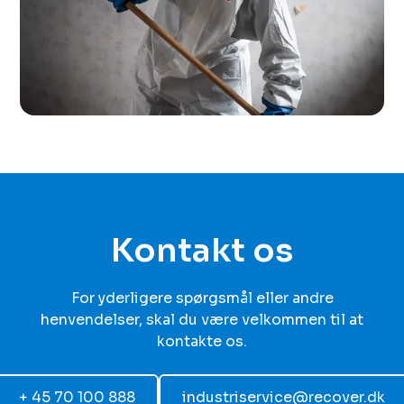
Kontakt os
For yderligere spørgsmål eller andre
henvendelser, skal du være velkommen til at
kontakte os.
+ 45 70 100 888
industriservice@recover.dk