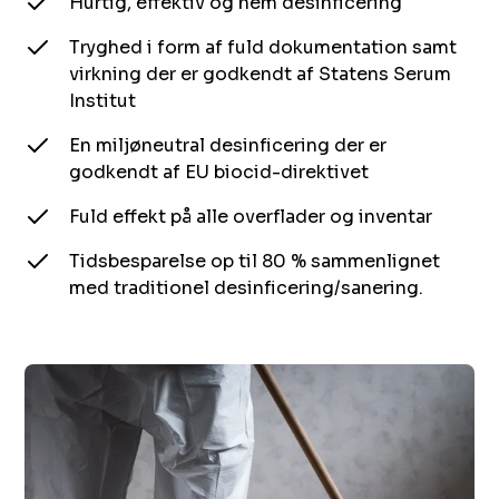
Hurtig, effektiv og nem desinficering​​​​‌ ‍ ​‍​‍‌‍ ‌ ​‍‌‍‍‌‌‍‌ ‌‍‍‌‌‍ ‍​‍​‍​ ‍‍​‍​‍‌ ​ ‌‍​‌‌‍ ‍‌‍‍‌‌ ‌​‌ ‍‌​‍ ‍‌‍‍‌‌‍ ​‍​‍​‍ ​​‍​‍‌‍‍​‌ ​‍‌‍‌‌‌‍‌‍​‍​‍​ ‍‍​‍​‍​‍ ‌ ​ ‌ ‌​‌ ‌‌‌‍‌​‌‍‍‌‌‍ ​‍ ‌‍‍‌‌‍ ‍‌ ‌​‌‍‌‌‌‍ ‍‌ ‌​​‍ ‌‍‌‌‌‍‌​‌‍‍‌‌ ‌​​‍ ‌‍ ‌‌‍ ‌‍‌​‌‍‌‌​ ‌‌ ​​‌ ​‍‌‍‌‌‌ ​ ‌‍‌‌‌‍ ‍‌ ‌​‌‍​‌‌ ‌​‌‍‍‌‌‍ ‌‍ ‍​ ‍ ‌‍‍‌‌‍‌​​ ‌​ ​‌​ ‌‍​ ‌​​ ‌ ​ ​​​ ‌‌‌‍​‍​ ‌ ​‍ ‌​ ​‍‌‍‌​‌‍​‍​ ‌ ​‍ ‌​ ‌​​ ​​​ ‌‌‌‍‌​​‍ ‌‌‍​‌​ ‌‌​ ‍‌​ ‌‍​‍ ‌​ ​​​ ‌‍​ ‌‌​ ‌​‌‍‌‌​ ‌‍​ ‍​‌‍‌‌​ ‍​​ ​ ‌‍‌‍‌‍‌​​ ‍ ‌ ‌​‌ ‍‌‌ ​​‌‍‌‌​ ‌‌ ​ ‌‍‍‌‌ ‌​‌‍‌‌‌‌​​‌‍​‌‌‍‌ ‌‍‌‌​ ‍ ‌ ​​‌‍​‌‌ ‌​‌‍‍​​ ‌‌ ​​‌‍​‌‌‍‌ ‌‍‌‌‌​​‍‌ ‌‌‌‍‍‌‌‍ ​‌‍‌​‌‍‌‌‌ ​‍​‍‌‌​ ‌‌‌​​‍‌‌ ‌‍‍ ‌‍‌‌‌ ‍‌​‍‌‌​ ​ ‌​‌​​‍‌‌​ ​ ‌​‌​​‍‌‌​ ​‍​ ​‍​ ​‌​ ​​​ ​ ​ ​‌​ ‌​‌‍‌​​ ‌‌‌‍‌​​ ‌‍‌‍‌‌‌‍‌‍​ ​​​‍‌‌​ ​‍​ ​‍​‍‌‌​ ‌‌‌​‌​​‍ ‍‌‍​ ‌‍ ‌‍ ‍‌ ‌​‌‍‌‌‌‍ ‍‌ ‌​​‍‌‌​ ‌‌‌​​‍‌‌ ‌‍‍ ‌‍‌‌‌ ‍‌​‍‌‌​ ​ ‌​‌​​‍‌‌​ ​ ‌​‌​​‍‌‌​ ​‍​ ​‍‌‍‌‌​ ‌‍‌‍​ ​ ‌‍‌‍‌‍‌‍‌​​ ‌​​ ​​​ ​‌​ ‌ ​ ‌​​ ‌ ​‍‌‌​ ​‍​ ​‍​‍‌‌​ ‌‌‌​‌​​‍ ‍‌‍​ ‌‍‍​‌‍‍‌‌‍ ​‌‍‌​‌ ​‍‌‍‌‌‌‍ ‍​‍‌‌​ ‌‌‌​​‍‌‌ ‌‍‍ ‌‍‌‌‌ ‍‌​‍‌‌​ ​ ‌​‌​​‍‌‌​ ​ ‌​‌​​‍‌‌​ ​‍​ ​‍​ ​ ​ ‌​​ ‍‌​ ​​​ ‍‌‌‍​ ‌‍‌​​ ​‌​ ​‌‌‍​‍‌‍​‌​ ​‌​‍‌‌​ ​‍​ ​‍​‍‌‌​ ‌‌‌​‌​​‍ ‍‌ ‌​‌‍‌‌‌ ‍​‌ ‌​​ ‌‍​‍‌‍​‌‌ ​ ‌‍‌‌‌‌‌‌‌ ​‍‌‍ ​​ ‌​‍‌‌​ ​‍‌​‌‍‌ ​ ‌ ‌​‌ ‌‌‌‍‌​‌‍‍‌‌‍ ​‍‌‍‌‍‍‌‌‍‌​​ ‌​ ​‌​ ‌‍​ ‌​​ ‌ ​ ​​​ ‌‌‌‍​‍​ ‌ ​‍ ‌​ ​‍‌‍‌​‌‍​‍​ ‌ ​‍ ‌​ ‌​​ ​​​ ‌‌‌‍‌​​‍ ‌‌‍​‌​ ‌‌​ ‍‌​ ‌‍​‍ ‌​ ​​​ ‌‍​ ‌‌​ ‌​‌‍‌‌​ ‌‍​ ‍​‌‍‌‌​ ‍​​ ​ ‌‍‌‍‌‍‌​​‍‌‍‌ ‌​‌ ‍‌‌ ​​‌‍‌‌​ ‌‌ ​ ‌‍‍‌‌ ‌​‌‍‌‌‌‌​​‌‍​‌‌‍‌ ‌‍‌‌​‍‌‍‌ ​​‌‍​‌‌ ‌​‌‍‍​​ ‌‌ ​​‌‍​‌‌‍‌ ‌‍‌‌‌​​‍‌ ‌‌‌‍‍‌‌‍ ​‌‍‌​‌‍‌‌‌ ​‍​‍‌‌​ ‌‌‌​​‍‌‌ ‌‍‍ ‌‍‌‌‌ ‍‌​‍‌‌​ ​ ‌​‌​​‍‌‌​ ​ ‌​‌​​‍‌‌​ ​‍​ ​‍​ ​‌​ ​​​ ​ ​ ​‌​ ‌​‌‍‌​​ ‌‌‌‍‌​​ ‌‍‌‍‌‌‌‍‌‍​ ​​​‍‌‌​ ​‍​ ​‍​‍‌‌​ ‌‌‌​‌​​‍ ‍‌‍​ ‌‍ ‌‍ ‍‌ ‌​‌‍‌‌‌‍ ‍‌ ‌​​‍‌‌​ ‌‌‌​​‍‌‌ ‌‍‍ ‌‍‌‌‌ ‍‌​‍‌‌​ ​ ‌​‌​​‍‌‌​ ​ ‌​‌​​‍‌‌​ ​‍​ ​‍‌‍‌‌​ ‌‍‌‍​ ​ ‌‍‌‍‌‍‌‍‌​​ ‌​​ ​​​ ​‌​ ‌ ​ ‌​​ ‌ ​‍‌‌​ ​‍​ ​‍​‍‌‌​ ‌‌‌​‌​​‍ ‍‌‍​ ‌‍‍​‌‍‍‌‌‍ ​‌‍‌​‌ ​‍‌‍‌‌‌‍ ‍​‍‌‌​ ‌‌‌​​‍‌‌ ‌‍‍ ‌‍‌‌‌ ‍‌​‍‌‌​ ​ ‌​‌​​‍‌‌​ ​ ‌​‌​​‍‌‌​ ​‍​ ​‍​ ​ ​ ‌​​ ‍‌​ ​​​ ‍‌‌‍​ ‌‍‌​​ ​‌​ ​‌‌‍​‍‌‍​‌​ ​‌​‍‌‌​ ​‍​ ​‍​‍‌‌​ ‌‌‌​‌​​‍ ‍‌ ‌​‌‍‌‌‌ ‍​‌ ‌​​‍‌‍‌ ​​‌‍‌‌‌ ​‍‌ ​ ‌ ​​‌‍‌‌‌‍​ ‌ ‌​‌‍‍‌‌ ‌‍‌‍‌‌​ ‌‌ ​​‌ ‌‌‌‍​‍‌‍ ​‌‍‍‌‌ ​ ‌‍‍​‌‍‌‌‌‍‌​​‍​‍‌ ‌
Tryghed i form af fuld dokumentation samt
virkning der er godkendt af Statens Serum
Institut​​​​‌ ‍ ​‍​‍‌‍ ‌ ​‍‌‍‍‌‌‍‌ ‌‍‍‌‌‍ ‍​‍​‍​ ‍‍​‍​‍‌ ​ ‌‍​‌‌‍ ‍‌‍‍‌‌ ‌​‌ ‍‌​‍ ‍‌‍‍‌‌‍ ​‍​‍​‍ ​​‍​‍‌‍‍​‌ ​‍‌‍‌‌‌‍‌‍​‍​‍​ ‍‍​‍​‍​‍ ‌ ​ ‌ ‌​‌ ‌‌‌‍‌​‌‍‍‌‌‍ ​‍ ‌‍‍‌‌‍ ‍‌ ‌​‌‍‌‌‌‍ ‍‌ ‌​​‍ ‌‍‌‌‌‍‌​‌‍‍‌‌ ‌​​‍ ‌‍ ‌‌‍ ‌‍‌​‌‍‌‌​ ‌‌ ​​‌ ​‍‌‍‌‌‌ ​ ‌‍‌‌‌‍ ‍‌ ‌​‌‍​‌‌ ‌​‌‍‍‌‌‍ ‌‍ ‍​ ‍ ‌‍‍‌‌‍‌​​ ‌​ ​‌​ ‌‍​ ‌​​ ‌ ​ ​​​ ‌‌‌‍​‍​ ‌ ​‍ ‌​ ​‍‌‍‌​‌‍​‍​ ‌ ​‍ ‌​ ‌​​ ​​​ ‌‌‌‍‌​​‍ ‌‌‍​‌​ ‌‌​ ‍‌​ ‌‍​‍ ‌​ ​​​ ‌‍​ ‌‌​ ‌​‌‍‌‌​ ‌‍​ ‍​‌‍‌‌​ ‍​​ ​ ‌‍‌‍‌‍‌​​ ‍ ‌ ‌​‌ ‍‌‌ ​​‌‍‌‌​ ‌‌ ​ ‌‍‍‌‌ ‌​‌‍‌‌‌‌​​‌‍​‌‌‍‌ ‌‍‌‌​ ‍ ‌ ​​‌‍​‌‌ ‌​‌‍‍​​ ‌‌ ​​‌‍​‌‌‍‌ ‌‍‌‌‌​​‍‌ ‌‌‌‍‍‌‌‍ ​‌‍‌​‌‍‌‌‌ ​‍​‍‌‌​ ‌‌‌​​‍‌‌ ‌‍‍ ‌‍‌‌‌ ‍‌​‍‌‌​ ​ ‌​‌​​‍‌‌​ ​ ‌​‌​​‍‌‌​ ​‍​ ​‍​ ​‌​ ​​​ ​ ​ ​‌​ ‌​‌‍‌​​ ‌‌‌‍‌​​ ‌‍‌‍‌‌‌‍‌‍​ ​​​‍‌‌​ ​‍​ ​‍​‍‌‌​ ‌‌‌​‌​​‍ ‍‌‍​ ‌‍ ‌‍ ‍‌ ‌​‌‍‌‌‌‍ ‍‌ ‌​​‍‌‌​ ‌‌‌​​‍‌‌ ‌‍‍ ‌‍‌‌‌ ‍‌​‍‌‌​ ​ ‌​‌​​‍‌‌​ ​ ‌​‌​​‍‌‌​ ​‍​ ​‍​ ‌‍‌‍‌‌​ ​‍​ ‌ ‌‍​‍​ ​ ‌‍​‌​ ​​‌‍‌​​ ‌‍​ ‌‍‌‍‌​​‍‌‌​ ​‍​ ​‍​‍‌‌​ ‌‌‌​‌​​‍ ‍‌‍​ ‌‍‍​‌‍‍‌‌‍ ​‌‍‌​‌ ​‍‌‍‌‌‌‍ ‍​‍‌‌​ ‌‌‌​​‍‌‌ ‌‍‍ ‌‍‌‌‌ ‍‌​‍‌‌​ ​ ‌​‌​​‍‌‌​ ​ ‌​‌​​‍‌‌​ ​‍​ ​‍​ ‌‍‌‍‌‌​ ​​‌‍‌​‌‍​‍‌‍‌​​ ​‍‌‍​‍​ ‌ ‌‍​ ​ ‌​​ ​‍​‍‌‌​ ​‍​ ​‍​‍‌‌​ ‌‌‌​‌​​‍ ‍‌ ‌​‌‍‌‌‌ ‍​‌ ‌​​ ‌‍​‍‌‍​‌‌ ​ ‌‍‌‌‌‌‌‌‌ ​‍‌‍ ​​ ‌​‍‌‌​ ​‍‌​‌‍‌ ​ ‌ ‌​‌ ‌‌‌‍‌​‌‍‍‌‌‍ ​‍‌‍‌‍‍‌‌‍‌​​ ‌​ ​‌​ ‌‍​ ‌​​ ‌ ​ ​​​ ‌‌‌‍​‍​ ‌ ​‍ ‌​ ​‍‌‍‌​‌‍​‍​ ‌ ​‍ ‌​ ‌​​ ​​​ ‌‌‌‍‌​​‍ ‌‌‍​‌​ ‌‌​ ‍‌​ ‌‍​‍ ‌​ ​​​ ‌‍​ ‌‌​ ‌​‌‍‌‌​ ‌‍​ ‍​‌‍‌‌​ ‍​​ ​ ‌‍‌‍‌‍‌​​‍‌‍‌ ‌​‌ ‍‌‌ ​​‌‍‌‌​ ‌‌ ​ ‌‍‍‌‌ ‌​‌‍‌‌‌‌​​‌‍​‌‌‍‌ ‌‍‌‌​‍‌‍‌ ​​‌‍​‌‌ ‌​‌‍‍​​ ‌‌ ​​‌‍​‌‌‍‌ ‌‍‌‌‌​​‍‌ ‌‌‌‍‍‌‌‍ ​‌‍‌​‌‍‌‌‌ ​‍​‍‌‌​ ‌‌‌​​‍‌‌ ‌‍‍ ‌‍‌‌‌ ‍‌​‍‌‌​ ​ ‌​‌​​‍‌‌​ ​ ‌​‌​​‍‌‌​ ​‍​ ​‍​ ​‌​ ​​​ ​ ​ ​‌​ ‌​‌‍‌​​ ‌‌‌‍‌​​ ‌‍‌‍‌‌‌‍‌‍​ ​​​‍‌‌​ ​‍​ ​‍​‍‌‌​ ‌‌‌​‌​​‍ ‍‌‍​ ‌‍ ‌‍ ‍‌ ‌​‌‍‌‌‌‍ ‍‌ ‌​​‍‌‌​ ‌‌‌​​‍‌‌ ‌‍‍ ‌‍‌‌‌ ‍‌​‍‌‌​ ​ ‌​‌​​‍‌‌​ ​ ‌​‌​​‍‌‌​ ​‍​ ​‍​ ‌‍‌‍‌‌​ ​‍​ ‌ ‌‍​‍​ ​ ‌‍​‌​ ​​‌‍‌​​ ‌‍​ ‌‍‌‍‌​​‍‌‌​ ​‍​ ​‍​‍‌‌​ ‌‌‌​‌​​‍ ‍‌‍​ ‌‍‍​‌‍‍‌‌‍ ​‌‍‌​‌ ​‍‌‍‌‌‌‍ ‍​‍‌‌​ ‌‌‌​​‍‌‌ ‌‍‍ ‌‍‌‌‌ ‍‌​‍‌‌​ ​ ‌​‌​​‍‌‌​ ​ ‌​‌​​‍‌‌​ ​‍​ ​‍​ ‌‍‌‍‌‌​ ​​‌‍‌​‌‍​‍‌‍‌​​ ​‍‌‍​‍​ ‌ ‌‍​ ​ ‌​​ ​‍​‍‌‌​ ​‍​ ​‍​‍‌‌​ ‌‌‌​‌​​‍ ‍‌ ‌​‌‍‌‌‌ ‍​‌ ‌​​‍‌‍‌ ​​‌‍‌‌‌ ​‍‌ ​ ‌ ​​‌‍‌‌‌‍​ ‌ ‌​‌‍‍‌‌ ‌‍‌‍‌‌​ ‌‌ ​​‌ ‌‌‌‍​‍‌‍ ​‌‍‍‌‌ ​ ‌‍‍​‌‍‌‌‌‍‌​​‍​‍‌ ‌
En miljøneutral desinficering der er
godkendt af EU biocid-direktivet​​​​‌ ‍ ​‍​‍‌‍ ‌ ​‍‌‍‍‌‌‍‌ ‌‍‍‌‌‍ ‍​‍​‍​ ‍‍​‍​‍‌ ​ ‌‍​‌‌‍ ‍‌‍‍‌‌ ‌​‌ ‍‌​‍ ‍‌‍‍‌‌‍ ​‍​‍​‍ ​​‍​‍‌‍‍​‌ ​‍‌‍‌‌‌‍‌‍​‍​‍​ ‍‍​‍​‍​‍ ‌ ​ ‌ ‌​‌ ‌‌‌‍‌​‌‍‍‌‌‍ ​‍ ‌‍‍‌‌‍ ‍‌ ‌​‌‍‌‌‌‍ ‍‌ ‌​​‍ ‌‍‌‌‌‍‌​‌‍‍‌‌ ‌​​‍ ‌‍ ‌‌‍ ‌‍‌​‌‍‌‌​ ‌‌ ​​‌ ​‍‌‍‌‌‌ ​ ‌‍‌‌‌‍ ‍‌ ‌​‌‍​‌‌ ‌​‌‍‍‌‌‍ ‌‍ ‍​ ‍ ‌‍‍‌‌‍‌​​ ‌​ ​‌​ ‌‍​ ‌​​ ‌ ​ ​​​ ‌‌‌‍​‍​ ‌ ​‍ ‌​ ​‍‌‍‌​‌‍​‍​ ‌ ​‍ ‌​ ‌​​ ​​​ ‌‌‌‍‌​​‍ ‌‌‍​‌​ ‌‌​ ‍‌​ ‌‍​‍ ‌​ ​​​ ‌‍​ ‌‌​ ‌​‌‍‌‌​ ‌‍​ ‍​‌‍‌‌​ ‍​​ ​ ‌‍‌‍‌‍‌​​ ‍ ‌ ‌​‌ ‍‌‌ ​​‌‍‌‌​ ‌‌ ​ ‌‍‍‌‌ ‌​‌‍‌‌‌‌​​‌‍​‌‌‍‌ ‌‍‌‌​ ‍ ‌ ​​‌‍​‌‌ ‌​‌‍‍​​ ‌‌ ​​‌‍​‌‌‍‌ ‌‍‌‌‌​​‍‌ ‌‌‌‍‍‌‌‍ ​‌‍‌​‌‍‌‌‌ ​‍​‍‌‌​ ‌‌‌​​‍‌‌ ‌‍‍ ‌‍‌‌‌ ‍‌​‍‌‌​ ​ ‌​‌​​‍‌‌​ ​ ‌​‌​​‍‌‌​ ​‍​ ​‍​ ​‌​ ​​​ ​ ​ ​‌​ ‌​‌‍‌​​ ‌‌‌‍‌​​ ‌‍‌‍‌‌‌‍‌‍​ ​​​‍‌‌​ ​‍​ ​‍​‍‌‌​ ‌‌‌​‌​​‍ ‍‌‍​ ‌‍ ‌‍ ‍‌ ‌​‌‍‌‌‌‍ ‍‌ ‌​​‍‌‌​ ‌‌‌​​‍‌‌ ‌‍‍ ‌‍‌‌‌ ‍‌​‍‌‌​ ​ ‌​‌​​‍‌‌​ ​ ‌​‌​​‍‌‌​ ​‍​ ​‍‌‍​‍​ ‍‌​ ‌​​ ‌‍​ ‌‍​ ‍​​ ‍​​ ‍​​ ​‌​ ‌​​ ‌‍​ ​‌​‍‌‌​ ​‍​ ​‍​‍‌‌​ ‌‌‌​‌​​‍ ‍‌‍​ ‌‍‍​‌‍‍‌‌‍ ​‌‍‌​‌ ​‍‌‍‌‌‌‍ ‍​‍‌‌​ ‌‌‌​​‍‌‌ ‌‍‍ ‌‍‌‌‌ ‍‌​‍‌‌​ ​ ‌​‌​​‍‌‌​ ​ ‌​‌​​‍‌‌​ ​‍​ ​‍​ ​‌‌‍‌‍‌‍‌​​ ‌‍‌‍​ ‌‍‌​​ ​‌​ ​ ‌‍‌​​ ‌ ​ ‌ ‌‍‌​​‍‌‌​ ​‍​ ​‍​‍‌‌​ ‌‌‌​‌​​‍ ‍‌ ‌​‌‍‌‌‌ ‍​‌ ‌​​ ‌‍​‍‌‍​‌‌ ​ ‌‍‌‌‌‌‌‌‌ ​‍‌‍ ​​ ‌​‍‌‌​ ​‍‌​‌‍‌ ​ ‌ ‌​‌ ‌‌‌‍‌​‌‍‍‌‌‍ ​‍‌‍‌‍‍‌‌‍‌​​ ‌​ ​‌​ ‌‍​ ‌​​ ‌ ​ ​​​ ‌‌‌‍​‍​ ‌ ​‍ ‌​ ​‍‌‍‌​‌‍​‍​ ‌ ​‍ ‌​ ‌​​ ​​​ ‌‌‌‍‌​​‍ ‌‌‍​‌​ ‌‌​ ‍‌​ ‌‍​‍ ‌​ ​​​ ‌‍​ ‌‌​ ‌​‌‍‌‌​ ‌‍​ ‍​‌‍‌‌​ ‍​​ ​ ‌‍‌‍‌‍‌​​‍‌‍‌ ‌​‌ ‍‌‌ ​​‌‍‌‌​ ‌‌ ​ ‌‍‍‌‌ ‌​‌‍‌‌‌‌​​‌‍​‌‌‍‌ ‌‍‌‌​‍‌‍‌ ​​‌‍​‌‌ ‌​‌‍‍​​ ‌‌ ​​‌‍​‌‌‍‌ ‌‍‌‌‌​​‍‌ ‌‌‌‍‍‌‌‍ ​‌‍‌​‌‍‌‌‌ ​‍​‍‌‌​ ‌‌‌​​‍‌‌ ‌‍‍ ‌‍‌‌‌ ‍‌​‍‌‌​ ​ ‌​‌​​‍‌‌​ ​ ‌​‌​​‍‌‌​ ​‍​ ​‍​ ​‌​ ​​​ ​ ​ ​‌​ ‌​‌‍‌​​ ‌‌‌‍‌​​ ‌‍‌‍‌‌‌‍‌‍​ ​​​‍‌‌​ ​‍​ ​‍​‍‌‌​ ‌‌‌​‌​​‍ ‍‌‍​ ‌‍ ‌‍ ‍‌ ‌​‌‍‌‌‌‍ ‍‌ ‌​​‍‌‌​ ‌‌‌​​‍‌‌ ‌‍‍ ‌‍‌‌‌ ‍‌​‍‌‌​ ​ ‌​‌​​‍‌‌​ ​ ‌​‌​​‍‌‌​ ​‍​ ​‍‌‍​‍​ ‍‌​ ‌​​ ‌‍​ ‌‍​ ‍​​ ‍​​ ‍​​ ​‌​ ‌​​ ‌‍​ ​‌​‍‌‌​ ​‍​ ​‍​‍‌‌​ ‌‌‌​‌​​‍ ‍‌‍​ ‌‍‍​‌‍‍‌‌‍ ​‌‍‌​‌ ​‍‌‍‌‌‌‍ ‍​‍‌‌​ ‌‌‌​​‍‌‌ ‌‍‍ ‌‍‌‌‌ ‍‌​‍‌‌​ ​ ‌​‌​​‍‌‌​ ​ ‌​‌​​‍‌‌​ ​‍​ ​‍​ ​‌‌‍‌‍‌‍‌​​ ‌‍‌‍​ ‌‍‌​​ ​‌​ ​ ‌‍‌​​ ‌ ​ ‌ ‌‍‌​​‍‌‌​ ​‍​ ​‍​‍‌‌​ ‌‌‌​‌​​‍ ‍‌ ‌​‌‍‌‌‌ ‍​‌ ‌​​‍‌‍‌ ​​‌‍‌‌‌ ​‍‌ ​ ‌ ​​‌‍‌‌‌‍​ ‌ ‌​‌‍‍‌‌ ‌‍‌‍‌‌​ ‌‌ ​​‌ ‌‌‌‍​‍‌‍ ​‌‍‍‌‌ ​ ‌‍‍​‌‍‌‌‌‍‌​​‍​‍‌ ‌
Fuld effekt på alle overflader og inventar​​​​‌ ‍ ​‍​‍‌‍ ‌ ​‍‌‍‍‌‌‍‌ ‌‍‍‌‌‍ ‍​‍​‍​ ‍‍​‍​‍‌ ​ ‌‍​‌‌‍ ‍‌‍‍‌‌ ‌​‌ ‍‌​‍ ‍‌‍‍‌‌‍ ​‍​‍​‍ ​​‍​‍‌‍‍​‌ ​‍‌‍‌‌‌‍‌‍​‍​‍​ ‍‍​‍​‍​‍ ‌ ​ ‌ ‌​‌ ‌‌‌‍‌​‌‍‍‌‌‍ ​‍ ‌‍‍‌‌‍ ‍‌ ‌​‌‍‌‌‌‍ ‍‌ ‌​​‍ ‌‍‌‌‌‍‌​‌‍‍‌‌ ‌​​‍ ‌‍ ‌‌‍ ‌‍‌​‌‍‌‌​ ‌‌ ​​‌ ​‍‌‍‌‌‌ ​ ‌‍‌‌‌‍ ‍‌ ‌​‌‍​‌‌ ‌​‌‍‍‌‌‍ ‌‍ ‍​ ‍ ‌‍‍‌‌‍‌​​ ‌​ ​‌​ ‌‍​ ‌​​ ‌ ​ ​​​ ‌‌‌‍​‍​ ‌ ​‍ ‌​ ​‍‌‍‌​‌‍​‍​ ‌ ​‍ ‌​ ‌​​ ​​​ ‌‌‌‍‌​​‍ ‌‌‍​‌​ ‌‌​ ‍‌​ ‌‍​‍ ‌​ ​​​ ‌‍​ ‌‌​ ‌​‌‍‌‌​ ‌‍​ ‍​‌‍‌‌​ ‍​​ ​ ‌‍‌‍‌‍‌​​ ‍ ‌ ‌​‌ ‍‌‌ ​​‌‍‌‌​ ‌‌ ​ ‌‍‍‌‌ ‌​‌‍‌‌‌‌​​‌‍​‌‌‍‌ ‌‍‌‌​ ‍ ‌ ​​‌‍​‌‌ ‌​‌‍‍​​ ‌‌ ​​‌‍​‌‌‍‌ ‌‍‌‌‌​​‍‌ ‌‌‌‍‍‌‌‍ ​‌‍‌​‌‍‌‌‌ ​‍​‍‌‌​ ‌‌‌​​‍‌‌ ‌‍‍ ‌‍‌‌‌ ‍‌​‍‌‌​ ​ ‌​‌​​‍‌‌​ ​ ‌​‌​​‍‌‌​ ​‍​ ​‍​ ​‌​ ​​​ ​ ​ ​‌​ ‌​‌‍‌​​ ‌‌‌‍‌​​ ‌‍‌‍‌‌‌‍‌‍​ ​​​‍‌‌​ ​‍​ ​‍​‍‌‌​ ‌‌‌​‌​​‍ ‍‌‍​ ‌‍ ‌‍ ‍‌ ‌​‌‍‌‌‌‍ ‍‌ ‌​​‍‌‌​ ‌‌‌​​‍‌‌ ‌‍‍ ‌‍‌‌‌ ‍‌​‍‌‌​ ​ ‌​‌​​‍‌‌​ ​ ‌​‌​​‍‌‌​ ​‍​ ​‍​ ‍​‌‍​‌‌‍‌‍‌‍‌‌‌‍‌​‌‍​‍​ ‌​​ ‍​​ ​​‌‍​ ​ ​‍‌‍​‍​‍‌‌​ ​‍​ ​‍​‍‌‌​ ‌‌‌​‌​​‍ ‍‌‍​ ‌‍‍​‌‍‍‌‌‍ ​‌‍‌​‌ ​‍‌‍‌‌‌‍ ‍​‍‌‌​ ‌‌‌​​‍‌‌ ‌‍‍ ‌‍‌‌‌ ‍‌​‍‌‌​ ​ ‌​‌​​‍‌‌​ ​ ‌​‌​​‍‌‌​ ​‍​ ​‍​ ‍​​ ‌‌‌‍‌‌‌‍‌‍‌‍‌‌‌‍​‌‌‍​ ​ ‍‌‌‍​‌‌‍‌‍‌‍​‌​ ​‍​‍‌‌​ ​‍​ ​‍​‍‌‌​ ‌‌‌​‌​​‍ ‍‌ ‌​‌‍‌‌‌ ‍​‌ ‌​​ ‌‍​‍‌‍​‌‌ ​ ‌‍‌‌‌‌‌‌‌ ​‍‌‍ ​​ ‌​‍‌‌​ ​‍‌​‌‍‌ ​ ‌ ‌​‌ ‌‌‌‍‌​‌‍‍‌‌‍ ​‍‌‍‌‍‍‌‌‍‌​​ ‌​ ​‌​ ‌‍​ ‌​​ ‌ ​ ​​​ ‌‌‌‍​‍​ ‌ ​‍ ‌​ ​‍‌‍‌​‌‍​‍​ ‌ ​‍ ‌​ ‌​​ ​​​ ‌‌‌‍‌​​‍ ‌‌‍​‌​ ‌‌​ ‍‌​ ‌‍​‍ ‌​ ​​​ ‌‍​ ‌‌​ ‌​‌‍‌‌​ ‌‍​ ‍​‌‍‌‌​ ‍​​ ​ ‌‍‌‍‌‍‌​​‍‌‍‌ ‌​‌ ‍‌‌ ​​‌‍‌‌​ ‌‌ ​ ‌‍‍‌‌ ‌​‌‍‌‌‌‌​​‌‍​‌‌‍‌ ‌‍‌‌​‍‌‍‌ ​​‌‍​‌‌ ‌​‌‍‍​​ ‌‌ ​​‌‍​‌‌‍‌ ‌‍‌‌‌​​‍‌ ‌‌‌‍‍‌‌‍ ​‌‍‌​‌‍‌‌‌ ​‍​‍‌‌​ ‌‌‌​​‍‌‌ ‌‍‍ ‌‍‌‌‌ ‍‌​‍‌‌​ ​ ‌​‌​​‍‌‌​ ​ ‌​‌​​‍‌‌​ ​‍​ ​‍​ ​‌​ ​​​ ​ ​ ​‌​ ‌​‌‍‌​​ ‌‌‌‍‌​​ ‌‍‌‍‌‌‌‍‌‍​ ​​​‍‌‌​ ​‍​ ​‍​‍‌‌​ ‌‌‌​‌​​‍ ‍‌‍​ ‌‍ ‌‍ ‍‌ ‌​‌‍‌‌‌‍ ‍‌ ‌​​‍‌‌​ ‌‌‌​​‍‌‌ ‌‍‍ ‌‍‌‌‌ ‍‌​‍‌‌​ ​ ‌​‌​​‍‌‌​ ​ ‌​‌​​‍‌‌​ ​‍​ ​‍​ ‍​‌‍​‌‌‍‌‍‌‍‌‌‌‍‌​‌‍​‍​ ‌​​ ‍​​ ​​‌‍​ ​ ​‍‌‍​‍​‍‌‌​ ​‍​ ​‍​‍‌‌​ ‌‌‌​‌​​‍ ‍‌‍​ ‌‍‍​‌‍‍‌‌‍ ​‌‍‌​‌ ​‍‌‍‌‌‌‍ ‍​‍‌‌​ ‌‌‌​​‍‌‌ ‌‍‍ ‌‍‌‌‌ ‍‌​‍‌‌​ ​ ‌​‌​​‍‌‌​ ​ ‌​‌​​‍‌‌​ ​‍​ ​‍​ ‍​​ ‌‌‌‍‌‌‌‍‌‍‌‍‌‌‌‍​‌‌‍​ ​ ‍‌‌‍​‌‌‍‌‍‌‍​‌​ ​‍​‍‌‌​ ​‍​ ​‍​‍‌‌​ ‌‌‌​‌​​‍ ‍‌ ‌​‌‍‌‌‌ ‍​‌ ‌​​‍‌‍‌ ​​‌‍‌‌‌ ​‍‌ ​ ‌ ​​‌‍‌‌‌‍​ ‌ ‌​‌‍‍‌‌ ‌‍‌‍‌‌​ ‌‌ ​​‌ ‌‌‌‍​‍‌‍ ​‌‍‍‌‌ ​ ‌‍‍​‌‍‌‌‌‍‌​​‍​‍‌ ‌
Tidsbesparelse op til 80 % sammenlignet
med traditionel desinficering/sanering.​​‌ ‍ ​‍​‍‌‍ ‌ ​‍‌‍‍‌‌‍‌ ‌‍‍‌‌‍ ‍​‍​‍​ ‍‍​‍​‍‌ ​ ‌‍​‌‌‍ ‍‌‍‍‌‌ ‌​‌ ‍‌​‍ ‍‌‍‍‌‌‍ ​‍​‍​‍ ​​‍​‍‌‍‍​‌ ​‍‌‍‌‌‌‍‌‍​‍​‍​ ‍‍​‍​‍​‍ ‌ ​ ‌ ‌​‌ ‌‌‌‍‌​‌‍‍‌‌‍ ​‍ ‌‍‍‌‌‍ ‍‌ ‌​‌‍‌‌‌‍ ‍‌ ‌​​‍ ‌‍‌‌‌‍‌​‌‍‍‌‌ ‌​​‍ ‌‍ ‌‌‍ ‌‍‌​‌‍‌‌​ ‌‌ ​​‌ ​‍‌‍‌‌‌ ​ ‌‍‌‌‌‍ ‍‌ ‌​‌‍​‌‌ ‌​‌‍‍‌‌‍ ‌‍ ‍​ ‍ ‌‍‍‌‌‍‌​​ ‌​ ​‌​ ‌‍​ ‌​​ ‌ ​ ​​​ ‌‌‌‍​‍​ ‌ ​‍ ‌​ ​‍‌‍‌​‌‍​‍​ ‌ ​‍ ‌​ ‌​​ ​​​ ‌‌‌‍‌​​‍ ‌‌‍​‌​ ‌‌​ ‍‌​ ‌‍​‍ ‌​ ​​​ ‌‍​ ‌‌​ ‌​‌‍‌‌​ ‌‍​ ‍​‌‍‌‌​ ‍​​ ​ ‌‍‌‍‌‍‌​​ ‍ ‌ ‌​‌ ‍‌‌ ​​‌‍‌‌​ ‌‌ ​ ‌‍‍‌‌ ‌​‌‍‌‌‌‌​​‌‍​‌‌‍‌ ‌‍‌‌​ ‍ ‌ ​​‌‍​‌‌ ‌​‌‍‍​​ ‌‌ ​​‌‍​‌‌‍‌ ‌‍‌‌‌​​‍‌ ‌‌‌‍‍‌‌‍ ​‌‍‌​‌‍‌‌‌ ​‍​‍‌‌​ ‌‌‌​​‍‌‌ ‌‍‍ ‌‍‌‌‌ ‍‌​‍‌‌​ ​ ‌​‌​​‍‌‌​ ​ ‌​‌​​‍‌‌​ ​‍​ ​‍​ ​‌​ ​​​ ​ ​ ​‌​ ‌​‌‍‌​​ ‌‌‌‍‌​​ ‌‍‌‍‌‌‌‍‌‍​ ​​​‍‌‌​ ​‍​ ​‍​‍‌‌​ ‌‌‌​‌​​‍ ‍‌‍​ ‌‍ ‌‍ ‍‌ ‌​‌‍‌‌‌‍ ‍‌ ‌​​‍‌‌​ ‌‌‌​​‍‌‌ ‌‍‍ ‌‍‌‌‌ ‍‌​‍‌‌​ ​ ‌​‌​​‍‌‌​ ​ ‌​‌​​‍‌‌​ ​‍​ ​‍‌‍​‌​ ‌​​ ​​​ ‌‍​ ‍‌​ ‌​‌‍‌‍‌‍‌​​ ‍​​ ​‌​ ​‌​ ​ ​‍‌‌​ ​‍​ ​‍​‍‌‌​ ‌‌‌​‌​​‍ ‍‌‍​ ‌‍‍​‌‍‍‌‌‍ ​‌‍‌​‌ ​‍‌‍‌‌‌‍ ‍​‍‌‌​ ‌‌‌​​‍‌‌ ‌‍‍ ‌‍‌‌‌ ‍‌​‍‌‌​ ​ ‌​‌​​‍‌‌​ ​ ‌​‌​​‍‌‌​ ​‍​ ​‍‌‍​‌‌‍‌‌​ ‌ ​ ‍​​ ‍‌​ ​​‌‍​‌​ ‌​​ ​​​ ‌​​ ‌‌‌‍​‍​‍‌‌​ ​‍​ ​‍​‍‌‌​ ‌‌‌​‌​​‍ ‍‌ ‌​‌‍‌‌‌ ‍​‌ ‌​​ ‌‍​‍‌‍​‌‌ ​ ‌‍‌‌‌‌‌‌‌ ​‍‌‍ ​​ ‌​‍‌‌​ ​‍‌​‌‍‌ ​ ‌ ‌​‌ ‌‌‌‍‌​‌‍‍‌‌‍ ​‍‌‍‌‍‍‌‌‍‌​​ ‌​ ​‌​ ‌‍​ ‌​​ ‌ ​ ​​​ ‌‌‌‍​‍​ ‌ ​‍ ‌​ ​‍‌‍‌​‌‍​‍​ ‌ ​‍ ‌​ ‌​​ ​​​ ‌‌‌‍‌​​‍ ‌‌‍​‌​ ‌‌​ ‍‌​ ‌‍​‍ ‌​ ​​​ ‌‍​ ‌‌​ ‌​‌‍‌‌​ ‌‍​ ‍​‌‍‌‌​ ‍​​ ​ ‌‍‌‍‌‍‌​​‍‌‍‌ ‌​‌ ‍‌‌ ​​‌‍‌‌​ ‌‌ ​ ‌‍‍‌‌ ‌​‌‍‌‌‌‌​​‌‍​‌‌‍‌ ‌‍‌‌​‍‌‍‌ ​​‌‍​‌‌ ‌​‌‍‍​​ ‌‌ ​​‌‍​‌‌‍‌ ‌‍‌‌‌​​‍‌ ‌‌‌‍‍‌‌‍ ​‌‍‌​‌‍‌‌‌ ​‍​‍‌‌​ ‌‌‌​​‍‌‌ ‌‍‍ ‌‍‌‌‌ ‍‌​‍‌‌​ ​ ‌​‌​​‍‌‌​ ​ ‌​‌​​‍‌‌​ ​‍​ ​‍​ ​‌​ ​​​ ​ ​ ​‌​ ‌​‌‍‌​​ ‌‌‌‍‌​​ ‌‍‌‍‌‌‌‍‌‍​ ​​​‍‌‌​ ​‍​ ​‍​‍‌‌​ ‌‌‌​‌​​‍ ‍‌‍​ ‌‍ ‌‍ ‍‌ ‌​‌‍‌‌‌‍ ‍‌ ‌​​‍‌‌​ ‌‌‌​​‍‌‌ ‌‍‍ ‌‍‌‌‌ ‍‌​‍‌‌​ ​ ‌​‌​​‍‌‌​ ​ ‌​‌​​‍‌‌​ ​‍​ ​‍‌‍​‌​ ‌​​ ​​​ ‌‍​ ‍‌​ ‌​‌‍‌‍‌‍‌​​ ‍​​ ​‌​ ​‌​ ​ ​‍‌‌​ ​‍​ ​‍​‍‌‌​ ‌‌‌​‌​​‍ ‍‌‍​ ‌‍‍​‌‍‍‌‌‍ ​‌‍‌​‌ ​‍‌‍‌‌‌‍ ‍​‍‌‌​ ‌‌‌​​‍‌‌ ‌‍‍ ‌‍‌‌‌ ‍‌​‍‌‌​ ​ ‌​‌​​‍‌‌​ ​ ‌​‌​​‍‌‌​ ​‍​ ​‍‌‍​‌‌‍‌‌​ ‌ ​ ‍​​ ‍‌​ ​​‌‍​‌​ ‌​​ ​​​ ‌​​ ‌‌‌‍​‍​‍‌‌​ ​‍​ ​‍​‍‌‌​ ‌‌‌​‌​​‍ ‍‌ ‌​‌‍‌‌‌ ‍​‌ ‌​​‍‌‍‌ ​​‌‍‌‌‌ ​‍‌ ​ ‌ ​​‌‍‌‌‌‍​ ‌ ‌​‌‍‍‌‌ ‌‍‌‍‌‌​ ‌‌ ​​‌ ‌‌‌‍​‍‌‍ ​‌‍‍‌‌ ​ ‌‍‍​‌‍‌‌‌‍‌​​‍​‍‌