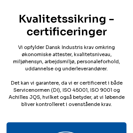
Kvalitetssikring -
certificeringer​​​​‌ ‍ ​‍​‍‌‍ ‌ ​‍‌‍‍‌‌‍‌ ‌‍‍‌‌‍ ‍​‍​‍​ ‍‍​‍​‍‌ ​ ‌‍​‌‌‍ ‍‌‍‍‌‌ ‌​‌ ‍‌​‍ ‍‌‍‍‌‌‍ ​‍​‍​‍ ​​‍​‍‌‍‍​‌ ​‍‌‍‌‌‌‍‌‍​‍​‍​ ‍‍​‍​‍​‍ ‌ ​ ‌ ‌​‌ ‌‌‌‍‌​‌‍‍‌‌‍ ​‍ ‌‍‍‌‌‍ ‍‌ ‌​‌‍‌‌‌‍ ‍‌ ‌​​‍ ‌‍‌‌‌‍‌​‌‍‍‌‌ ‌​​‍ ‌‍ ‌‌‍ ‌‍‌​‌‍‌‌​ ‌‌ ​​‌ ​‍‌‍‌‌‌ ​ ‌‍‌‌‌‍ ‍‌ ‌​‌‍​‌‌ ‌​‌‍‍‌‌‍ ‌‍ ‍​ ‍ ‌‍‍‌‌‍‌​​ ‌​ ​ ​ ‌‌‌‍​‌‌‍​ ​ ​ ​ ‍‌​ ‍​​ ‍‌​‍ ‌​ ​ ‌‍​‌​ ‍​​ ​ ​‍ ‌​ ‌​​ ​‍‌‍​‌​ ‌‌​‍ ‌‌‍​‍‌‍​ ‌‍‌‍​ ‌ ​‍ ‌​ ‌ ‌‍‌​‌‍‌‌‌‍​‌​ ‍‌​ ‍‌​ ‍​‌‍​ ‌‍‌​​ ​ ​ ‌ ​ ‌‍​ ‍ ‌ ‌​‌ ‍‌‌ ​​‌‍‌‌​ ‌‌ ​ ‌‍‍‌‌ ‌​‌‍‌‌‌‌​​‌‍​‌‌‍‌ ‌‍‌‌​ ‍ ‌ ​​‌‍​‌‌ ‌​‌‍‍​​ ‌‌ ​​‌‍​‌‌‍‌ ‌‍‌‌‌​​‍‌ ‌‌‌‍‍‌‌‍ ​‌‍‌​‌‍‌‌‌ ​‍​‍‌‌​ ‌‌‌​​‍‌‌ ‌‍‍ ‌‍‌‌‌ ‍‌​‍‌‌​ ​ ‌​‌​​‍‌‌​ ​ ‌​‌​​‍‌‌​ ​‍​ ​‍‌‍‌‍​ ​‍​ ​‍‌‍​‍​ ‍​​ ‌‌​ ‌​​ ‌‌​ ​‌‌‍‌‍‌‍‌​​ ‌​​‍‌‌​ ​‍​ ​‍​‍‌‌​ ‌‌‌​‌​​‍ ‍‌‍​ ‌‍ ‌‍ ‍‌ ‌​‌‍‌‌‌‍ ‍‌ ‌​​‍‌‌​ ‌‌‌​​‍‌‌ ‌‍‍ ‌‍‌‌‌ ‍‌​‍‌‌​ ​ ‌​‌​​‍‌‌​ ​ ‌​‌​​‍‌‌​ ​‍​ ​‍​ ‌​​ ​ ‌‍‌‍‌‍‌‌‌‍‌‌​ ‌​​ ‌​​ ‌‌​ ​​​ ​ ​ ‌‌‌‍‌​​‍‌‌​ ​‍​ ​‍​‍‌‌​ ‌‌‌​‌​​‍ ‍‌‍​ ‌‍‍​‌‍‍‌‌‍ ​‌‍‌​‌ ​‍‌‍‌‌‌‍ ‍​‍‌‌​ ‌‌‌​​‍‌‌ ‌‍‍ ‌‍‌‌‌ ‍‌​‍‌‌​ ​ ‌​‌​​‍‌‌​ ​ ‌​‌​​‍‌‌​ ​‍​ ​‍​ ‌‍​ ​​‌‍‌‌​ ‌​‌‍​‍​ ‌​​ ​‌‌‍‌‌​ ‍​​ ‌ ​ ​‌​ ‌ ​‍‌‌​ ​‍​ ​‍​‍‌‌​ ‌‌‌​‌​​‍ ‍‌ ‌​‌‍‌‌‌ ‍​‌ ‌​​ ‌‍​‍‌‍​‌‌ ​ ‌‍‌‌‌‌‌‌‌ ​‍‌‍ ​​ ‌​‍‌‌​ ​‍‌​‌‍‌ ​ ‌ ‌​‌ ‌‌‌‍‌​‌‍‍‌‌‍ ​‍‌‍‌‍‍‌‌‍‌​​ ‌​ ​ ​ ‌‌‌‍​‌‌‍​ ​ ​ ​ ‍‌​ ‍​​ ‍‌​‍ ‌​ ​ ‌‍​‌​ ‍​​ ​ ​‍ ‌​ ‌​​ ​‍‌‍​‌​ ‌‌​‍ ‌‌‍​‍‌‍​ ‌‍‌‍​ ‌ ​‍ ‌​ ‌ ‌‍‌​‌‍‌‌‌‍​‌​ ‍‌​ ‍‌​ ‍​‌‍​ ‌‍‌​​ ​ ​ ‌ ​ ‌‍​‍‌‍‌ ‌​‌ ‍‌‌ ​​‌‍‌‌​ ‌‌ ​ ‌‍‍‌‌ ‌​‌‍‌‌‌‌​​‌‍​‌‌‍‌ ‌‍‌‌​‍‌‍‌ ​​‌‍​‌‌ ‌​‌‍‍​​ ‌‌ ​​‌‍​‌‌‍‌ ‌‍‌‌‌​​‍‌ ‌‌‌‍‍‌‌‍ ​‌‍‌​‌‍‌‌‌ ​‍​‍‌‌​ ‌‌‌​​‍‌‌ ‌‍‍ ‌‍‌‌‌ ‍‌​‍‌‌​ ​ ‌​‌​​‍‌‌​ ​ ‌​‌​​‍‌‌​ ​‍​ ​‍‌‍‌‍​ ​‍​ ​‍‌‍​‍​ ‍​​ ‌‌​ ‌​​ ‌‌​ ​‌‌‍‌‍‌‍‌​​ ‌​​‍‌‌​ ​‍​ ​‍​‍‌‌​ ‌‌‌​‌​​‍ ‍‌‍​ ‌‍ ‌‍ ‍‌ ‌​‌‍‌‌‌‍ ‍‌ ‌​​‍‌‌​ ‌‌‌​​‍‌‌ ‌‍‍ ‌‍‌‌‌ ‍‌​‍‌‌​ ​ ‌​‌​​‍‌‌​ ​ ‌​‌​​‍‌‌​ ​‍​ ​‍​ ‌​​ ​ ‌‍‌‍‌‍‌‌‌‍‌‌​ ‌​​ ‌​​ ‌‌​ ​​​ ​ ​ ‌‌‌‍‌​​‍‌‌​ ​‍​ ​‍​‍‌‌​ ‌‌‌​‌​​‍ ‍‌‍​ ‌‍‍​‌‍‍‌‌‍ ​‌‍‌​‌ ​‍‌‍‌‌‌‍ ‍​‍‌‌​ ‌‌‌​​‍‌‌ ‌‍‍ ‌‍‌‌‌ ‍‌​‍‌‌​ ​ ‌​‌​​‍‌‌​ ​ ‌​‌​​‍‌‌​ ​‍​ ​‍​ ‌‍​ ​​‌‍‌‌​ ‌​‌‍​‍​ ‌​​ ​‌‌‍‌‌​ ‍​​ ‌ ​ ​‌​ ‌ ​‍‌‌​ ​‍​ ​‍​‍‌‌​ ‌‌‌​‌​​‍ ‍‌ ‌​‌‍‌‌‌ ‍​‌ ‌​​‍‌‍‌ ​​‌‍‌‌‌ ​‍‌ ​ ‌ ​​‌‍‌‌‌‍​ ‌ ‌​‌‍‍‌‌ ‌‍‌‍‌‌​ ‌‌ ​​‌ ‌‌‌‍​‍‌‍ ​‌‍‍‌‌ ​ ‌‍‍​‌‍‌‌‌‍‌​​‍​‍‌ ‌
Vi opfylder Dansk Industris krav omkring
økonomiske attester, kvalitetsniveau,
miljøhensyn, arbejdsmiljø, personaleforhold,
uddannelse og underleverandører.
Det kan vi garantere, da vi er certificeret i både
Servicenormen (DI), ISO 45001, ISO 9001 og
Achilles JQS, hvilket også betyder, at vi løbende
bliver kontrolleret i ovenstående krav.​​​​‌ ‍ ​‍​‍‌‍ ‌ ​‍‌‍‍‌‌‍‌ ‌‍‍‌‌‍ ‍​‍​‍​ ‍‍​‍​‍‌ ​ ‌‍​‌‌‍ ‍‌‍‍‌‌ ‌​‌ ‍‌​‍ ‍‌‍‍‌‌‍ ​‍​‍​‍ ​​‍​‍‌‍‍​‌ ​‍‌‍‌‌‌‍‌‍​‍​‍​ ‍‍​‍​‍​‍ ‌ ​ ‌ ‌​‌ ‌‌‌‍‌​‌‍‍‌‌‍ ​‍ ‌‍‍‌‌‍ ‍‌ ‌​‌‍‌‌‌‍ ‍‌ ‌​​‍ ‌‍‌‌‌‍‌​‌‍‍‌‌ ‌​​‍ ‌‍ ‌‌‍ ‌‍‌​‌‍‌‌​ ‌‌ ​​‌ ​‍‌‍‌‌‌ ​ ‌‍‌‌‌‍ ‍‌ ‌​‌‍​‌‌ ‌​‌‍‍‌‌‍ ‌‍ ‍​ ‍ ‌‍‍‌‌‍‌​​ ‌​ ​ ​ ‌‌‌‍​‌‌‍​ ​ ​ ​ ‍‌​ ‍​​ ‍‌​‍ ‌​ ​ ‌‍​‌​ ‍​​ ​ ​‍ ‌​ ‌​​ ​‍‌‍​‌​ ‌‌​‍ ‌‌‍​‍‌‍​ ‌‍‌‍​ ‌ ​‍ ‌​ ‌ ‌‍‌​‌‍‌‌‌‍​‌​ ‍‌​ ‍‌​ ‍​‌‍​ ‌‍‌​​ ​ ​ ‌ ​ ‌‍​ ‍ ‌ ‌​‌ ‍‌‌ ​​‌‍‌‌​ ‌‌ ​ ‌‍‍‌‌ ‌​‌‍‌‌‌‌​​‌‍​‌‌‍‌ ‌‍‌‌​ ‍ ‌ ​​‌‍​‌‌ ‌​‌‍‍​​ ‌‌ ​​‌‍​‌‌‍‌ ‌‍‌‌‌​​‍‌ ‌‌‌‍‍‌‌‍ ​‌‍‌​‌‍‌‌‌ ​‍​‍‌‌​ ‌‌‌​​‍‌‌ ‌‍‍ ‌‍‌‌‌ ‍‌​‍‌‌​ ​ ‌​‌​​‍‌‌​ ​ ‌​‌​​‍‌‌​ ​‍​ ​‍‌‍‌‍​ ​‍​ ​‍‌‍​‍​ ‍​​ ‌‌​ ‌​​ ‌‌​ ​‌‌‍‌‍‌‍‌​​ ‌​​‍‌‌​ ​‍​ ​‍​‍‌‌​ ‌‌‌​‌​​‍ ‍‌‍​ ‌‍ ‌‍ ‍‌ ‌​‌‍‌‌‌‍ ‍‌ ‌​​‍‌‌​ ‌‌‌​​‍‌‌ ‌‍‍ ‌‍‌‌‌ ‍‌​‍‌‌​ ​ ‌​‌​​‍‌‌​ ​ ‌​‌​​‍‌‌​ ​‍​ ​‍​ ‌​‌‍‌‍​ ‍‌​ ‍​​ ‌ ‌‍​‌​ ‌‍‌‍​ ​ ‌‍​ ​‍​ ‍​​ ​‌​‍‌‌​ ​‍​ ​‍​‍‌‌​ ‌‌‌​‌​​‍ ‍‌‍​ ‌‍‍​‌‍‍‌‌‍ ​‌‍‌​‌ ​‍‌‍‌‌‌‍ ‍​‍‌‌​ ‌‌‌​​‍‌‌ ‌‍‍ ‌‍‌‌‌ ‍‌​‍‌‌​ ​ ‌​‌​​‍‌‌​ ​ ‌​‌​​‍‌‌​ ​‍​ ​‍​ ​‍​ ‌‌​ ‍​​ ‍‌​ ‌​​ ‌‍​ ‍​‌‍‌​‌‍​‍‌‍‌‍​ ​‌​ ‍​​‍‌‌​ ​‍​ ​‍​‍‌‌​ ‌‌‌​‌​​‍ ‍‌ ‌​‌‍‌‌‌ ‍​‌ ‌​​ ‌‍​‍‌‍​‌‌ ​ ‌‍‌‌‌‌‌‌‌ ​‍‌‍ ​​ ‌​‍‌‌​ ​‍‌​‌‍‌ ​ ‌ ‌​‌ ‌‌‌‍‌​‌‍‍‌‌‍ ​‍‌‍‌‍‍‌‌‍‌​​ ‌​ ​ ​ ‌‌‌‍​‌‌‍​ ​ ​ ​ ‍‌​ ‍​​ ‍‌​‍ ‌​ ​ ‌‍​‌​ ‍​​ ​ ​‍ ‌​ ‌​​ ​‍‌‍​‌​ ‌‌​‍ ‌‌‍​‍‌‍​ ‌‍‌‍​ ‌ ​‍ ‌​ ‌ ‌‍‌​‌‍‌‌‌‍​‌​ ‍‌​ ‍‌​ ‍​‌‍​ ‌‍‌​​ ​ ​ ‌ ​ ‌‍​‍‌‍‌ ‌​‌ ‍‌‌ ​​‌‍‌‌​ ‌‌ ​ ‌‍‍‌‌ ‌​‌‍‌‌‌‌​​‌‍​‌‌‍‌ ‌‍‌‌​‍‌‍‌ ​​‌‍​‌‌ ‌​‌‍‍​​ ‌‌ ​​‌‍​‌‌‍‌ ‌‍‌‌‌​​‍‌ ‌‌‌‍‍‌‌‍ ​‌‍‌​‌‍‌‌‌ ​‍​‍‌‌​ ‌‌‌​​‍‌‌ ‌‍‍ ‌‍‌‌‌ ‍‌​‍‌‌​ ​ ‌​‌​​‍‌‌​ ​ ‌​‌​​‍‌‌​ ​‍​ ​‍‌‍‌‍​ ​‍​ ​‍‌‍​‍​ ‍​​ ‌‌​ ‌​​ ‌‌​ ​‌‌‍‌‍‌‍‌​​ ‌​​‍‌‌​ ​‍​ ​‍​‍‌‌​ ‌‌‌​‌​​‍ ‍‌‍​ ‌‍ ‌‍ ‍‌ ‌​‌‍‌‌‌‍ ‍‌ ‌​​‍‌‌​ ‌‌‌​​‍‌‌ ‌‍‍ ‌‍‌‌‌ ‍‌​‍‌‌​ ​ ‌​‌​​‍‌‌​ ​ ‌​‌​​‍‌‌​ ​‍​ ​‍​ ‌​‌‍‌‍​ ‍‌​ ‍​​ ‌ ‌‍​‌​ ‌‍‌‍​ ​ ‌‍​ ​‍​ ‍​​ ​‌​‍‌‌​ ​‍​ ​‍​‍‌‌​ ‌‌‌​‌​​‍ ‍‌‍​ ‌‍‍​‌‍‍‌‌‍ ​‌‍‌​‌ ​‍‌‍‌‌‌‍ ‍​‍‌‌​ ‌‌‌​​‍‌‌ ‌‍‍ ‌‍‌‌‌ ‍‌​‍‌‌​ ​ ‌​‌​​‍‌‌​ ​ ‌​‌​​‍‌‌​ ​‍​ ​‍​ ​‍​ ‌‌​ ‍​​ ‍‌​ ‌​​ ‌‍​ ‍​‌‍‌​‌‍​‍‌‍‌‍​ ​‌​ ‍​​‍‌‌​ ​‍​ ​‍​‍‌‌​ ‌‌‌​‌​​‍ ‍‌ ‌​‌‍‌‌‌ ‍​‌ ‌​​‍‌‍‌ ​​‌‍‌‌‌ ​‍‌ ​ ‌ ​​‌‍‌‌‌‍​ ‌ ‌​‌‍‍‌‌ ‌‍‌‍‌‌​ ‌‌ ​​‌ ‌‌‌‍​‍‌‍ ​‌‍‍‌‌ ​ ‌‍‍​‌‍‌‌‌‍‌​​‍​‍‌ ‌