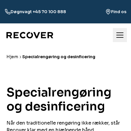
Døgnvagt +45 70 100 888
Find os
Hjem
Specialrengøring og desinficering
Specialrengøring
og desinficering ‍​‍​‍​ ‍‍​‍​‍‌ ​ ‌‍​‌‌‍ ‍‌‍‍‌‌ ‌​‌ ‍‌​‍ ‍‌‍‍‌‌‍ ​‍​‍​‍ ​​‍​‍‌‍‍​‌ ​‍‌‍‌‌‌‍‌‍​‍​‍​ ‍‍​‍​‍​‍ ‌ ​ ‌ ‌​‌ ‌‌‌‍‌​‌‍‍‌‌‍ ​‍ ‌‍‍‌‌‍ ‍‌ ‌​‌‍‌‌‌‍ ‍‌ ‌​​‍ ‌‍‌‌‌‍‌​‌‍‍‌‌ ‌​​‍ ‌‍ ‌‌‍ ‌‍‌​‌‍‌‌​ ‌‌ ​​‌ ​‍‌‍‌‌‌ ​ ‌‍‌‌‌‍ ‍‌ ‌​‌‍​‌‌ ‌​‌‍‍‌‌‍ ‌‍ ‍​ ‍ ‌‍‍‌‌‍‌​​ ‌​ ​ ​ ​​​ ‌ ‌‍​‍‌‍‌‌‌‍‌‍​ ‌​​ ‍‌​‍ ‌‌‍‌‍​ ‍‌‌‍​‌​ ​ ​‍ ‌​ ‌​‌‍​‍​ ‌‍​ ‍​​‍ ‌​ ‍‌​ ‍​‌‍​‌‌‍‌​​‍ ‌​ ‍​​ ‌​​ ‌ ​ ​‌​ ​ ‌‍​‌‌‍‌‍​ ‌​‌‍​‍​ ​‌​ ​‌​ ‌‌​ ‍ ‌ ‌​‌ ‍‌‌ ​​‌‍‌‌​ ‌‌ ​ ‌‍‍‌‌ ‌​‌‍‌‌‌‌​​‌‍​‌‌‍‌ ‌‍‌‌​ ‍ ‌ ​​‌‍​‌‌ ‌​‌‍‍​​ ‌‌ ​​‌‍​‌‌‍‌ ‌‍‌‌‌​​‍‌ ‌‌‌‍‍‌‌‍ ​‌‍‌​‌‍‌‌‌ ​‍​‍‌‌​ ‌‌‌​​‍‌‌ ‌‍‍ ‌‍‌‌‌ ‍‌​‍‌‌​ ​ ‌​‌​​‍‌‌​ ​ ‌​‌​​‍‌‌​ ​‍​ ​‍​ ‌‌‌‍​ ​ ​ ‌‍‌‍‌‍​‍‌‍‌​‌‍‌‌‌‍​‍‌‍‌‌​ ​‍​ ​​‌‍​ ​‍‌‌​ ​‍​ ​‍​‍‌‌​ ‌‌‌​‌​​‍ ‍‌‍‍​‌‍‌‌‌‍​‌‌‍‌​‌‍‍‌‌‍ ‍‌‍‌ ​ ‌‍​‍‌‍​‌‌ ​ ‌‍‌‌‌‌‌‌‌ ​‍‌‍ ​​ ‌​‍‌‌​ ​‍‌​‌‍‌ ​ ‌ ‌​‌ ‌‌‌‍‌​‌‍‍‌‌‍ ​‍‌‍‌‍‍‌‌‍‌​​ ‌​ ​ ​ ​​​ ‌ ‌‍​‍‌‍‌‌‌‍‌‍​ ‌​​ ‍‌​‍ ‌‌‍‌‍​ ‍‌‌‍​‌​ ​ ​‍ ‌​ ‌​‌‍​‍​ ‌‍​ ‍​​‍ ‌​ ‍‌​ ‍​‌‍​‌‌‍‌​​‍ ‌​ ‍​​ ‌​​ ‌ ​ ​‌​ ​ ‌‍​‌‌‍‌‍​ ‌​‌‍​‍​ ​‌​ ​‌​ ‌‌​‍‌‍‌ ‌​‌ ‍‌‌ ​​‌‍‌‌​ ‌‌ ​ ‌‍‍‌‌ ‌​‌‍‌‌‌‌​​‌‍​‌‌‍‌ ‌‍‌‌​‍‌‍‌ ​​‌‍​‌‌ ‌​‌‍‍​​ ‌‌ ​​‌‍​‌‌‍‌ ‌‍‌‌‌​​‍‌ ‌‌‌‍‍‌‌‍ ​‌‍‌​‌‍‌‌‌ ​‍​‍‌‌​ ‌‌‌​​‍‌‌ ‌‍‍ ‌‍‌‌‌ ‍‌​‍‌‌​ ​ ‌​‌​​‍‌‌​ ​ ‌​‌​​‍‌‌​ ​‍​ ​‍​ ‌‌‌‍​ ​ ​ ‌‍‌‍‌‍​‍‌‍‌​‌‍‌‌‌‍​‍‌‍‌‌​ ​‍​ ​​‌‍​ ​‍‌‌​ ​‍​ ​‍​‍‌‌​ ‌‌‌​‌​​‍ ‍‌‍‍​‌‍‌‌‌‍​‌‌‍‌​‌‍‍‌‌‍ ‍‌‍‌ ​‍​‍‌ ‌​​​​‌ ‍ ​‍​‍‌‍ ‌ ​‍‌‍‍‌‌‍‌ ‌‍‍‌‌‍ ‍​‍​‍​ ‍‍​‍​‍‌ ​ ‌‍​‌‌‍ ‍‌‍‍‌‌ ‌​‌ ‍‌​‍ ‍‌‍‍‌‌‍ ​‍​‍​‍ ​​‍​‍‌‍‍​‌ ​‍‌‍‌‌‌‍‌‍​‍​‍​ ‍‍​‍​‍​‍ ‌ ​ ‌ ‌​‌ ‌‌‌‍‌​‌‍‍‌‌‍ ​‍ ‌‍‍‌‌‍ ‍‌ ‌​‌‍‌‌‌‍ ‍‌ ‌​​‍ ‌‍‌‌‌‍‌​‌‍‍‌‌ ‌​​‍ ‌‍ ‌‌‍ ‌‍‌​‌‍‌‌​ ‌‌ ​​‌ ​‍‌‍‌‌‌ ​ ‌‍‌‌‌‍ ‍‌ ‌​‌‍​‌‌ ‌​‌‍‍‌‌‍ ‌‍ ‍​ ‍ ‌‍‍‌‌‍‌​​ ‌​ ​‌​ ‌‍​ ‌​​ ‌ ​ ​​​ ‌‌‌‍​‍​ ‌ ​‍ ‌​ ​‍‌‍‌​‌‍​‍​ ‌ ​‍ ‌​ ‌​​ ​​​ ‌‌‌‍‌​​‍ ‌‌‍​‌​ ‌‌​ ‍‌​ ‌‍​‍ ‌​ ​​​ ‌‍​ ‌‌​ ‌​‌‍‌‌​ ‌‍​ ‍​‌‍‌‌​ ‍​​ ​ ‌‍‌‍‌‍‌​​ ‍ ‌ ‌​‌ ‍‌‌ ​​‌‍‌‌​ ‌‌ ​ ‌‍‍‌‌ ‌​‌‍‌‌‌‌​​‌‍​‌‌‍‌ ‌‍‌‌​ ‍ ‌ ​​‌‍​‌‌ ‌​‌‍‍​​ ‌‌ ​​‌‍​‌‌‍‌ ‌‍‌‌‌​​‍‌ ‌‌‌‍‍‌‌‍ ​‌‍‌​‌‍‌‌‌ ​‍​‍‌‌​ ‌‌‌​​‍‌‌ ‌‍‍ ‌‍‌‌‌ ‍‌​‍‌‌​ ​ ‌​‌​​‍‌‌​ ​ ‌​‌​​‍‌‌​ ​‍​ ​‍​ ​‍‌‍‌‌‌‍​ ‌‍‌​​ ‌‌​ ‌ ​ ‌‌‌‍‌​​ ​‍​ ​‍‌‍‌​​ ‌‍​‍‌‌​ ​‍​ ​‍​‍‌‌​ ‌‌‌​‌​​‍ ‍‌ ‌​‌‍‍‌‌ ‌​‌‍ ​‌‍‌‌​ ‌‍​‍‌‍​‌‌ ​ ‌‍‌‌‌‌‌‌‌ ​‍‌‍ ​​ ‌​‍‌‌​ ​‍‌​‌‍‌ ​ ‌ ‌​‌ ‌‌‌‍‌​‌‍‍‌‌‍ ​‍‌‍‌‍‍‌‌‍‌​​ ‌​ ​‌​ ‌‍​ ‌​​ ‌ ​ ​​​ ‌‌‌‍​‍​ ‌ ​‍ ‌​ ​‍‌‍‌​‌‍​‍​ ‌ ​‍ ‌​ ‌​​ ​​​ ‌‌‌‍‌​​‍ ‌‌‍​‌​ ‌‌​ ‍‌​ ‌‍​‍ ‌​ ​​​ ‌‍​ ‌‌​ ‌​‌‍‌‌​ ‌‍​ ‍​‌‍‌‌​ ‍​​ ​ ‌‍‌‍‌‍‌​​‍‌‍‌ ‌​‌ ‍‌‌ ​​‌‍‌‌​ ‌‌ ​ ‌‍‍‌‌ ‌​‌‍‌‌‌‌​​‌‍​‌‌‍‌ ‌‍‌‌​‍‌‍‌ ​​‌‍​‌‌ ‌​‌‍‍​​ ‌‌ ​​‌‍​‌‌‍‌ ‌‍‌‌‌​​‍‌ ‌‌‌‍‍‌‌‍ ​‌‍‌​‌‍‌‌‌ ​‍​‍‌‌​ ‌‌‌​​‍‌‌ ‌‍‍ ‌‍‌‌‌ ‍‌​‍‌‌​ ​ ‌​‌​​‍‌‌​ ​ ‌​‌​​‍‌‌​ ​‍​ ​‍​ ​‍‌‍‌‌‌‍​ ‌‍‌​​ ‌‌​ ‌ ​ ‌‌‌‍‌​​ ​‍​ ​‍‌‍‌​​ ‌‍​‍‌‌​ ​‍​ ​‍​‍‌‌​ ‌‌‌​‌​​‍ ‍‌ ‌​‌‍‍‌‌ ‌​‌‍ ​‌‍‌‌​‍‌‍‌ ​​‌‍‌‌‌ ​‍‌ ​ ‌ ​​‌‍‌‌‌‍​ ‌ ‌​‌‍‍‌‌ ‌‍‌‍‌‌​ ‌‌ ​​‌ ‌‌‌‍​‍‌‍ ​‌‍‍‌‌ ​ ‌‍‍​‌‍‌‌‌‍‌​​‍​‍‌ ‌‌ ‍ ​‍​‍‌‍ ‌ ​‍‌‍‍‌‌‍‌ ‌‍‍‌‌‍ ‍​‍​‍​ ‍‍​‍​‍‌ ​ ‌‍​‌‌‍ ‍‌‍‍‌‌ ‌​‌ ‍‌​‍ ‍‌‍‍‌‌‍ ​‍​‍​‍ ​​‍​‍‌‍‍​‌ ​‍‌‍‌‌‌‍‌‍​‍​‍​ ‍‍​‍​‍​‍ ‌ ​ ‌ ‌​‌ ‌‌‌‍‌​‌‍‍‌‌‍ ​‍ ‌‍‍‌‌‍ ‍‌ ‌​‌‍‌‌‌‍ ‍‌ ‌​​‍ ‌‍‌‌‌‍‌​‌‍‍‌‌ ‌​​‍ ‌‍ ‌‌‍ ‌‍‌​‌‍‌‌​ ‌‌ ​​‌ ​‍‌‍‌‌‌ ​ ‌‍‌‌‌‍ ‍‌ ‌​‌‍​‌‌ ‌​‌‍‍‌‌‍ ‌‍ ‍​ ‍ ‌‍‍‌‌‍‌​​ ‌​ ‌‌​ ‌​‌‍‌‍​ ​‌​ ​​​ ‍​‌‍​‍​ ​​​‍ ‌‌‍​‍‌‍‌‍‌‍‌​​ ‌​​‍ ‌​ ‌​‌‍​‌​ ‌​​ ‌​​‍ ‌‌‍​‍​ ​ ​ ‌‌‌‍​‍​‍ ‌​ ‌‍‌‍​‍​ ​‍​ ‌​​ ‍‌​ ​‍​ ‌​‌‍​ ​ ‌‌‌‍‌‌​ ‌‌‌‍​‍​ ‍ ‌ ‌​‌ ‍‌‌ ​​‌‍‌‌​ ‌‌ ​ ‌‍‍‌‌ ‌​‌‍‌‌‌‌​​‌‍​‌‌‍‌ ‌‍‌‌​ ‍ ‌ ​​‌‍​‌‌ ‌​‌‍‍​​ ‌‌ ​​‌‍​‌‌‍‌ ‌‍‌‌‌​​‍‌ ‌‌‌‍‍‌‌‍ ​‌‍‌​‌‍‌‌‌ ​‍​‍‌‌​ ‌‌‌​​‍‌‌ ‌‍‍ ‌‍‌‌‌ ‍‌​‍‌‌​ ​ ‌​‌​​‍‌‌​ ​ ‌​‌​​‍‌‌​ ​‍​ ​‍​ ‌​​ ‌​‌‍​‌‌‍​ ​ ‍‌​ ​ ​ ‍​‌‍​ ​ ‌​​ ‍​‌‍​‍​ ‌‍​‍‌‌​ ​‍​ ​‍​‍‌‌​ ‌‌‌​‌​​‍ ‍‌‍​ ‌‍ ‌‍ ‍‌ ‌​‌‍‌‌‌‍ ‍‌ ‌​​‍‌‌​ ‌‌‌​​‍‌‌ ‌‍‍ ‌‍‌‌‌ ‍‌​‍‌‌​ ​ ‌​‌​​‍‌‌​ ​ ‌​‌​​‍‌‌​ ​‍​ ​‍​ ‌​‌‍‌​‌‍‌​​ ‍‌​ ‍​​ ‌‌‌‍​ ​ ​‍​ ​ ‌‍‌‌‌‍‌‌‌‍​‌​‍‌‌​ ​‍​ ​‍​‍‌‌​ ‌‌‌​‌​​‍ ‍‌‍​ ‌‍‍​‌‍‍‌‌‍ ​‌‍‌​‌ ​‍‌‍‌‌‌‍ ‍​‍‌‌​ ‌‌‌​​‍‌‌ ‌‍‍ ‌‍‌‌‌ ‍‌​‍‌‌​ ​ ‌​‌​​‍‌‌​ ​ ‌​‌​​‍‌‌​ ​‍​ ​‍​ ​‍​ ​​‌‍​‌‌‍‌​​ ‍​‌‍​ ‌‍​‌​ ​ ​ ‌‌​ ​‌​ ‌‍​ ‌‌​‍‌‌​ ​‍​ ​‍​‍‌‌​ ‌‌‌​‌​​‍ ‍‌ ‌​‌‍‌‌‌ ‍​‌ ‌​​ ‌‍​‍‌‍​‌‌ ​ ‌‍‌‌‌‌‌‌‌ ​‍‌‍ ​​ ‌​‍‌‌​ ​‍‌​‌‍‌ ​ ‌ ‌​‌ ‌‌‌‍‌​‌‍‍‌‌‍ ​‍‌‍‌‍‍‌‌‍‌​​ ‌​ ‌‌​ ‌​‌‍‌‍​ ​‌​ ​​​ ‍​‌‍​‍​ ​​​‍ ‌‌‍​‍‌‍‌‍‌‍‌​​ ‌​​‍ ‌​ ‌​‌‍​‌​ ‌​​ ‌​​‍ ‌‌‍​‍​ ​ ​ ‌‌‌‍​‍​‍ ‌​ ‌‍‌‍​‍​ ​‍​ ‌​​ ‍‌​ ​‍​ ‌​‌‍​ ​ ‌‌‌‍‌‌​ ‌‌‌‍​‍​‍‌‍‌ ‌​‌ ‍‌‌ ​​‌‍‌‌​ ‌‌ ​ ‌‍‍‌‌ ‌​‌‍‌‌‌‌​​‌‍​‌‌‍‌ ‌‍‌‌​‍‌‍‌ ​​‌‍​‌‌ ‌​‌‍‍​​ ‌‌ ​​‌‍​‌‌‍‌ ‌‍‌‌‌​​‍‌ ‌‌‌‍‍‌‌‍ ​‌‍‌​‌‍‌‌‌ ​‍​‍‌‌​ ‌‌‌​​‍‌‌ ‌‍‍ ‌‍‌‌‌ ‍‌​‍‌‌​ ​ ‌​‌​​‍‌‌​ ​ ‌​‌​​‍‌‌​ ​‍​ ​‍​ ‌​​ ‌​‌‍​‌‌‍​ ​ ‍‌​ ​ ​ ‍​‌‍​ ​ ‌​​ ‍​‌‍​‍​ ‌‍​‍‌‌​ ​‍​ ​‍​‍‌‌​ ‌‌‌​‌​​‍ ‍‌‍​ ‌‍ ‌‍ ‍‌ ‌​‌‍‌‌‌‍ ‍‌ ‌​​‍‌‌​ ‌‌‌​​‍‌‌ ‌‍‍ ‌‍‌‌‌ ‍‌​‍‌‌​ ​ ‌​‌​​‍‌‌​ ​ ‌​‌​​‍‌‌​ ​‍​ ​‍​ ‌​‌‍‌​‌‍‌​​ ‍‌​ ‍​​ ‌‌‌‍​ ​ ​‍​ ​ ‌‍‌‌‌‍‌‌‌‍​‌​‍‌‌​ ​‍​ ​‍​‍‌‌​ ‌‌‌​‌​​‍ ‍‌‍​ ‌‍‍​‌‍‍‌‌‍ ​‌‍‌​‌ ​‍‌‍‌‌‌‍ ‍​‍‌‌​ ‌‌‌​​‍‌‌ ‌‍‍ ‌‍‌‌‌ ‍‌​‍‌‌​ ​ ‌​‌​​‍‌‌​ ​ ‌​‌​​‍‌‌​ ​‍​ ​‍​ ​‍​ ​​‌‍​‌‌‍‌​​ ‍​‌‍​ ‌‍​‌​ ​ ​ ‌‌​ ​‌​ ‌‍​ ‌‌​‍‌‌​ ​‍​ ​‍​‍‌‌​ ‌‌‌​‌​​‍ ‍‌ ‌​‌‍‌‌‌ ‍​‌ ‌​​‍‌‍‌ ​​‌‍‌‌‌ ​‍‌ ​ ‌ ​​‌‍‌‌‌‍​ ‌ ‌​‌‍‍‌‌ ‌‍‌‍‌‌​ ‌‌ ​​‌ ‌‌‌‍​‍‌‍ ​‌‍‍‌‌ ​ ‌‍‍​‌‍‌‌‌‍‌​​‍​‍‌ ‌
Når den traditionelle rengøring ikke rækker, står
Recover klar med en hjælpende hånd.