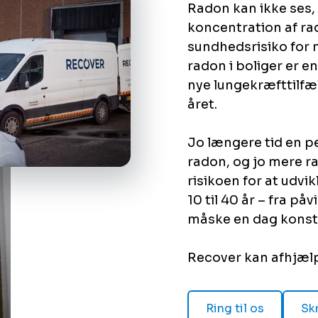
Radon kan ikke ses, 
koncentration af rad
sundhedsrisiko for 
radon i boliger er e
nye lungekræfttilfæl
året.
Jo længere tid en pe
radon, og jo mere ra
risikoen for at udvik
10 til 40 år – fra p
måske en dag konst
Recover kan afhjæl
Ring til os
Skr