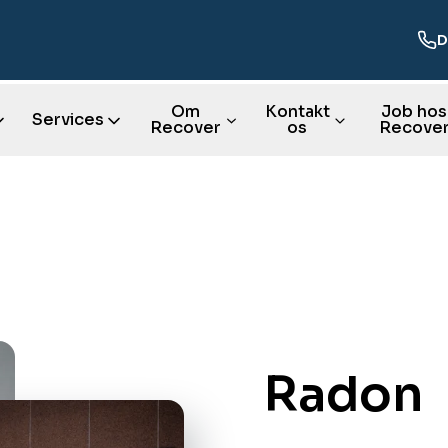
D
Om
Kontakt
Job hos
Services
Recover
os
Recove
R‌adon ‍‌​‍ ‍‌‍‍‌‌‍ ​‍​‍​‍ ​​‍​‍‌‍‍​‌ ​‍‌‍‌‌‌‍‌‍​‍​‍​ ‍‍​‍​‍​‍ ‌ ​ ‌ ‌​‌ ‌‌‌‍‌​‌‍‍‌‌‍ ​‍ ‌‍‍‌‌‍ ‍‌ ‌​‌‍‌‌‌‍ ‍‌ ‌​​‍ ‌‍‌‌‌‍‌​‌‍‍‌‌ ‌​​‍ ‌‍ ‌‌‍ ‌‍‌​‌‍‌‌​ ‌‌ ​​‌ ​‍‌‍‌‌‌ ​ ‌‍‌‌‌‍ ‍‌ ‌​‌‍​‌‌ ‌​‌‍‍‌‌‍ ‌‍ ‍​ ‍ ‌‍‍‌‌‍‌​​ ‌​ ​ ​ ​​​ ‌ ‌‍​‍‌‍‌‌‌‍‌‍​ ‌​​ ‍‌​‍ ‌‌‍‌‍​ ‍‌‌‍​‌​ ​ ​‍ ‌​ ‌​‌‍​‍​ ‌‍​ ‍​​‍ ‌​ ‍‌​ ‍​‌‍​‌‌‍‌​​‍ ‌​ ‍​​ ‌​​ ‌ ​ ​‌​ ​ ‌‍​‌‌‍‌‍​ ‌​‌‍​‍​ ​‌​ ​‌​ ‌‌​ ‍ ‌ ‌​‌ ‍‌‌ ​​‌‍‌‌​ ‌‌ ​ ‌‍‍‌‌ ‌​‌‍‌‌‌‌​​‌‍​‌‌‍‌ ‌‍‌‌​ ‍ ‌ ​​‌‍​‌‌ ‌​‌‍‍​​ ‌‌ ​​‌‍​‌‌‍‌ ‌‍‌‌‌​​‍‌ ‌‌‌‍‍‌‌‍ ​‌‍‌​‌‍‌‌‌ ​‍​‍‌‌​ ‌‌‌​​‍‌‌ ‌‍‍ ‌‍‌‌‌ ‍‌​‍‌‌​ ​ ‌​‌​​‍‌‌​ ​ ‌​‌​​‍‌‌​ ​‍​ ​‍​ ‌‌‌‍​ ​ ​ ‌‍‌‍‌‍​‍‌‍‌​‌‍‌‌‌‍​‍‌‍‌‌​ ​‍​ ​​‌‍​ ​‍‌‌​ ​‍​ ​‍​‍‌‌​ ‌‌‌​‌​​‍ ‍‌‍‍​‌‍‌‌‌‍​‌‌‍‌​‌‍‍‌‌‍ ‍‌‍‌ ​ ‌‍​‍‌‍​‌‌ ​ ‌‍‌‌‌‌‌‌‌ ​‍‌‍ ​​ ‌​‍‌‌​ ​‍‌​‌‍‌ ​ ‌ ‌​‌ ‌‌‌‍‌​‌‍‍‌‌‍ ​‍‌‍‌‍‍‌‌‍‌​​ ‌​ ​ ​ ​​​ ‌ ‌‍​‍‌‍‌‌‌‍‌‍​ ‌​​ ‍‌​‍ ‌‌‍‌‍​ ‍‌‌‍​‌​ ​ ​‍ ‌​ ‌​‌‍​‍​ ‌‍​ ‍​​‍ ‌​ ‍‌​ ‍​‌‍​‌‌‍‌​​‍ ‌​ ‍​​ ‌​​ ‌ ​ ​‌​ ​ ‌‍​‌‌‍‌‍​ ‌​‌‍​‍​ ​‌​ ​‌​ ‌‌​‍‌‍‌ ‌​‌ ‍‌‌ ​​‌‍‌‌​ ‌‌ ​ ‌‍‍‌‌ ‌​‌‍‌‌‌‌​​‌‍​‌‌‍‌ ‌‍‌‌​‍‌‍‌ ​​‌‍​‌‌ ‌​‌‍‍​​ ‌‌ ​​‌‍​‌‌‍‌ ‌‍‌‌‌​​‍‌ ‌‌‌‍‍‌‌‍ ​‌‍‌​‌‍‌‌‌ ​‍​‍‌‌​ ‌‌‌​​‍‌‌ ‌‍‍ ‌‍‌‌‌ ‍‌​‍‌‌​ ​ ‌​‌​​‍‌‌​ ​ ‌​‌​​‍‌‌​ ​‍​ ​‍​ ‌‌‌‍​ ​ ​ ‌‍‌‍‌‍​‍‌‍‌​‌‍‌‌‌‍​‍‌‍‌‌​ ​‍​ ​​‌‍​ ​‍‌‌​ ​‍​ ​‍​‍‌‌​ ‌‌‌​‌​​‍ ‍‌‍‍​‌‍‌‌‌‍​‌‌‍‌​‌‍‍‌‌‍ ‍‌‍‌ ​‍​‍‌ ‌