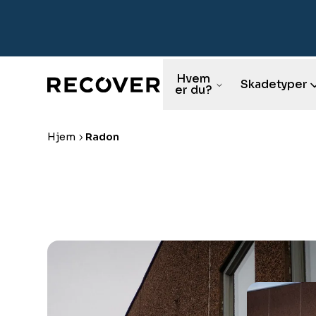
Hvem
Skadetyper
er du?
Hjem
Radon