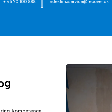
+ 45 70 100 888
indeklimaservice@recover.dk
 og
aring, kompetence