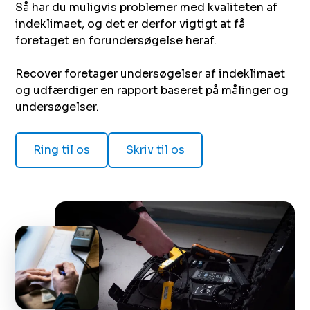
Så har du muligvis problemer med kvaliteten af
indeklimaet, og det er derfor vigtigt at få
foretaget en forundersøgelse heraf.
Recover foretager undersøgelser af indeklimaet
og udfærdiger en rapport baseret på målinger og
undersøgelser.‌ ‍ ​‍​‍‌‍ ‌ ​‍‌‍‍‌‌‍‌ ‌‍‍‌‌‍ ‍​‍​‍​ ‍‍​‍​‍‌ ​ ‌‍​‌‌‍ ‍‌‍‍‌‌ ‌​‌ ‍‌​‍ ‍‌‍‍‌‌‍ ​‍​‍​‍ ​​‍​‍‌‍‍​‌ ​‍‌‍‌‌‌‍‌‍​‍​‍​ ‍‍​‍​‍​‍ ‌ ​ ‌ ‌​‌ ‌‌‌‍‌​‌‍‍‌‌‍ ​‍ ‌‍‍‌‌‍ ‍‌ ‌​‌‍‌‌‌‍ ‍‌ ‌​​‍ ‌‍‌‌‌‍‌​‌‍‍‌‌ ‌​​‍ ‌‍ ‌‌‍ ‌‍‌​‌‍‌‌​ ‌‌ ​​‌ ​‍‌‍‌‌‌ ​ ‌‍‌‌‌‍ ‍‌ ‌​‌‍​‌‌ ‌​‌‍‍‌‌‍ ‌‍ ‍​ ‍ ‌‍‍‌‌‍‌​​ ‌​ ‌‍​ ​ ‌‍​‌‌‍​‍​ ‌​​ ​‍​ ​‌‌‍‌​​‍ ‌​ ‌ ​ ‌ ‌‍​ ​ ‌‍​‍ ‌​ ‌​‌‍​‌‌‍​‌‌‍​ ​‍ ‌​ ‍​​ ​​​ ‌ ​ ‍​​‍ ‌‌‍​‍​ ​ ​ ‌‍​ ​ ​ ​ ​ ​​​ ‌‌​ ‌‌​ ​ ‌‍‌‍​ ‍‌​ ‌ ​ ‍ ‌ ‌​‌ ‍‌‌ ​​‌‍‌‌​ ‌‌ ​ ‌‍‍‌‌ ‌​‌‍‌‌‌‌​​‌‍​‌‌‍‌ ‌‍‌‌​ ‍ ‌ ​​‌‍​‌‌ ‌​‌‍‍​​ ‌‌ ​​‌‍​‌‌‍‌ ‌‍‌‌‌​​‍‌ ‌‌‌‍‍‌‌‍ ​‌‍‌​‌‍‌‌‌ ​‍​‍‌‌​ ‌‌‌​​‍‌‌ ‌‍‍ ‌‍‌‌‌ ‍‌​‍‌‌​ ​ ‌​‌​​‍‌‌​ ​ ‌​‌​​‍‌‌​ ​‍​ ​‍​ ​‍​ ‍​​ ​‍​ ‌​‌‍‌‍​ ‌‍‌‍‌‌‌‍​ ​ ​​​ ‍​​ ​‍​ ‍​​‍‌‌​ ​‍​ ​‍​‍‌‌​ ‌‌‌​‌​​‍ ‍‌ ​ ‌ ‌‌‌‍​‍‌ ‌​‌‍‍‌‌ ‌​‌‍ ​‌‍‌‌​ ‌‍​‍‌‍​‌‌ ​ ‌‍‌‌‌‌‌‌‌ ​‍‌‍ ​​ ‌​‍‌‌​ ​‍‌​‌‍‌ ​ ‌ ‌​‌ ‌‌‌‍‌​‌‍‍‌‌‍ ​‍‌‍‌‍‍‌‌‍‌​​ ‌​ ‌‍​ ​ ‌‍​‌‌‍​‍​ ‌​​ ​‍​ ​‌‌‍‌​​‍ ‌​ ‌ ​ ‌ ‌‍​ ​ ‌‍​‍ ‌​ ‌​‌‍​‌‌‍​‌‌‍​ ​‍ ‌​ ‍​​ ​​​ ‌ ​ ‍​​‍ ‌‌‍​‍​ ​ ​ ‌‍​ ​ ​ ​ ​ ​​​ ‌‌​ ‌‌​ ​ ‌‍‌‍​ ‍‌​ ‌ ​‍‌‍‌ ‌​‌ ‍‌‌ ​​‌‍‌‌​ ‌‌ ​ ‌‍‍‌‌ ‌​‌‍‌‌‌‌​​‌‍​‌‌‍‌ ‌‍‌‌​‍‌‍‌ ​​‌‍​‌‌ ‌​‌‍‍​​ ‌‌ ​​‌‍​‌‌‍‌ ‌‍‌‌‌​​‍‌ ‌‌‌‍‍‌‌‍ ​‌‍‌​‌‍‌‌‌ ​‍​‍‌‌​ ‌‌‌​​‍‌‌ ‌‍‍ ‌‍‌‌‌ ‍‌​‍‌‌​ ​ ‌​‌​​‍‌‌​ ​ ‌​‌​​‍‌‌​ ​‍​ ​‍​ ​‍​ ‍​​ ​‍​ ‌​‌‍‌‍​ ‌‍‌‍‌‌‌‍​ ​ ​​​ ‍​​ ​‍​ ‍​​‍‌‌​ ​‍​ ​‍​‍‌‌​ ‌‌‌​‌​​‍ ‍‌ ​ ‌ ‌‌‌‍​‍‌ ‌​‌‍‍‌‌ ‌​‌‍ ​‌‍‌‌​‍​‍‌ ‌
Ring til os
Skriv til os