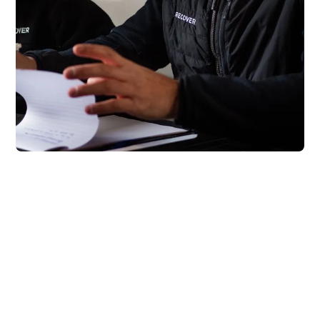
Indeklimarapport
fra Recover​​​​‌ ‍ ​‍​‍‌‍ ‌ ​‍‌‍‍‌‌‍‌ ‌‍‍‌‌‍ ‍​‍​‍​ ‍‍​‍​‍‌ ​ ‌‍​‌‌‍ ‍‌‍‍‌‌ ‌​‌ ‍‌​‍ ‍‌‍‍‌‌‍ ​‍​‍​‍ ​​‍​‍‌‍‍​‌ ​‍‌‍‌‌‌‍‌‍​‍​‍​ ‍‍​‍​‍​‍ ‌ ​ ‌ ‌​‌ ‌‌‌‍‌​‌‍‍‌‌‍ ​‍ ‌‍‍‌‌‍ ‍‌ ‌​‌‍‌‌‌‍ ‍‌ ‌​​‍ ‌‍‌‌‌‍‌​‌‍‍‌‌ ‌​​‍ ‌‍ ‌‌‍ ‌‍‌​‌‍‌‌​ ‌‌ ​​‌ ​‍‌‍‌‌‌ ​ ‌‍‌‌‌‍ ‍‌ ‌​‌‍​‌‌ ‌​‌‍‍‌‌‍ ‌‍ ‍​ ‍ ‌‍‍‌‌‍‌​​ ‌​ ‌‌​ ​‌​ ‌‌‌‍‌​​ ‌ ​ ​​​ ​ ​ ​ ​‍ ‌‌‍‌​​ ‍‌‌‍‌‌​ ‍‌​‍ ‌​ ‌​​ ​‌​ ​‍‌‍​‌​‍ ‌‌‍​‍​ ​ ​ ​‌‌‍‌‍​‍ ‌​ ‌ ​ ‌​​ ​ ​ ‌‍‌‍‌​‌‍​‍‌‍‌​​ ​‌​ ​ ​ ‌‍​ ‌‌​ ​​​ ‍ ‌ ‌​‌ ‍‌‌ ​​‌‍‌‌​ ‌‌ ​ ‌‍‍‌‌ ‌​‌‍‌‌‌‌​​‌‍​‌‌‍‌ ‌‍‌‌​ ‍ ‌ ​​‌‍​‌‌ ‌​‌‍‍​​ ‌‌ ​​‌‍​‌‌‍‌ ‌‍‌‌‌​​‍‌ ‌‌‌‍‍‌‌‍ ​‌‍‌​‌‍‌‌‌ ​‍​‍‌‌​ ‌‌‌​​‍‌‌ ‌‍‍ ‌‍‌‌‌ ‍‌​‍‌‌​ ​ ‌​‌​​‍‌‌​ ​ ‌​‌​​‍‌‌​ ​‍​ ​‍‌‍​‍‌‍​‌‌‍​ ​ ‌‌​ ‍​​ ‌‌​ ‍‌​ ‍‌‌‍‌‌‌‍​‌‌‍‌‍‌‍​‌​‍‌‌​ ​‍​ ​‍​‍‌‌​ ‌‌‌​‌​​‍ ‍‌‍​ ‌‍ ‌‍ ‍‌ ‌​‌‍‌‌‌‍ ‍‌ ‌​​‍‌‌​ ‌‌‌​​‍‌‌ ‌‍‍ ‌‍‌‌‌ ‍‌​‍‌‌​ ​ ‌​‌​​‍‌‌​ ​ ‌​‌​​‍‌‌​ ​‍​ ​‍​ ‌ ​ ​ ‌‍​ ‌‍​ ​ ​​‌‍​‍‌‍​ ​ ‌‍​ ​‍​ ‌​‌‍​ ​ ‌​​‍‌‌​ ​‍​ ​‍​‍‌‌​ ‌‌‌​‌​​‍ ‍‌‍​ ‌‍‍​‌‍‍‌‌‍ ​‌‍‌​‌ ​‍‌‍‌‌‌‍ ‍​‍‌‌​ ‌‌‌​​‍‌‌ ‌‍‍ ‌‍‌‌‌ ‍‌​‍‌‌​ ​ ‌​‌​​‍‌‌​ ​ ‌​‌​​‍‌‌​ ​‍​ ​‍​ ‌‍​ ​‌‌‍‌​‌‍‌​‌‍‌​​ ‌‌‌‍​‍​ ​ ​ ‌‍‌‍​‌​ ​‌​ ‌ ​‍‌‌​ ​‍​ ​‍​‍‌‌​ ‌‌‌​‌​​‍ ‍‌ ‌​‌‍‌‌‌ ‍​‌ ‌​​ ‌‍​‍‌‍​‌‌ ​ ‌‍‌‌‌‌‌‌‌ ​‍‌‍ ​​ ‌​‍‌‌​ ​‍‌​‌‍‌ ​ ‌ ‌​‌ ‌‌‌‍‌​‌‍‍‌‌‍ ​‍‌‍‌‍‍‌‌‍‌​​ ‌​ ‌‌​ ​‌​ ‌‌‌‍‌​​ ‌ ​ ​​​ ​ ​ ​ ​‍ ‌‌‍‌​​ ‍‌‌‍‌‌​ ‍‌​‍ ‌​ ‌​​ ​‌​ ​‍‌‍​‌​‍ ‌‌‍​‍​ ​ ​ ​‌‌‍‌‍​‍ ‌​ ‌ ​ ‌​​ ​ ​ ‌‍‌‍‌​‌‍​‍‌‍‌​​ ​‌​ ​ ​ ‌‍​ ‌‌​ ​​​‍‌‍‌ ‌​‌ ‍‌‌ ​​‌‍‌‌​ ‌‌ ​ ‌‍‍‌‌ ‌​‌‍‌‌‌‌​​‌‍​‌‌‍‌ ‌‍‌‌​‍‌‍‌ ​​‌‍​‌‌ ‌​‌‍‍​​ ‌‌ ​​‌‍​‌‌‍‌ ‌‍‌‌‌​​‍‌ ‌‌‌‍‍‌‌‍ ​‌‍‌​‌‍‌‌‌ ​‍​‍‌‌​ ‌‌‌​​‍‌‌ ‌‍‍ ‌‍‌‌‌ ‍‌​‍‌‌​ ​ ‌​‌​​‍‌‌​ ​ ‌​‌​​‍‌‌​ ​‍​ ​‍‌‍​‍‌‍​‌‌‍​ ​ ‌‌​ ‍​​ ‌‌​ ‍‌​ ‍‌‌‍‌‌‌‍​‌‌‍‌‍‌‍​‌​‍‌‌​ ​‍​ ​‍​‍‌‌​ ‌‌‌​‌​​‍ ‍‌‍​ ‌‍ ‌‍ ‍‌ ‌​‌‍‌‌‌‍ ‍‌ ‌​​‍‌‌​ ‌‌‌​​‍‌‌ ‌‍‍ ‌‍‌‌‌ ‍‌​‍‌‌​ ​ ‌​‌​​‍‌‌​ ​ ‌​‌​​‍‌‌​ ​‍​ ​‍​ ‌ ​ ​ ‌‍​ ‌‍​ ​ ​​‌‍​‍‌‍​ ​ ‌‍​ ​‍​ ‌​‌‍​ ​ ‌​​‍‌‌​ ​‍​ ​‍​‍‌‌​ ‌‌‌​‌​​‍ ‍‌‍​ ‌‍‍​‌‍‍‌‌‍ ​‌‍‌​‌ ​‍‌‍‌‌‌‍ ‍​‍‌‌​ ‌‌‌​​‍‌‌ ‌‍‍ ‌‍‌‌‌ ‍‌​‍‌‌​ ​ ‌​‌​​‍‌‌​ ​ ‌​‌​​‍‌‌​ ​‍​ ​‍​ ‌‍​ ​‌‌‍‌​‌‍‌​‌‍‌​​ ‌‌‌‍​‍​ ​ ​ ‌‍‌‍​‌​ ​‌​ ‌ ​‍‌‌​ ​‍​ ​‍​‍‌‌​ ‌‌‌​‌​​‍ ‍‌ ‌​‌‍‌‌‌ ‍​‌ ‌​​‍​‍‌ ‌