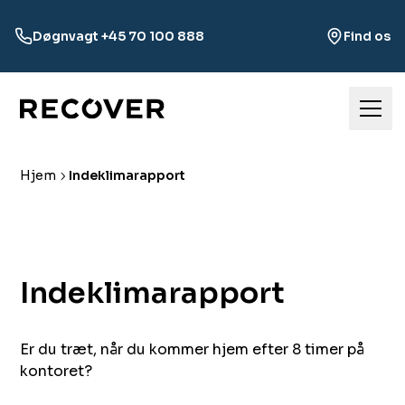
Døgnvagt +45 70 100 888
Find os
Hjem
Indeklimarapport
Indeklimarapport ‌​‌ ‍‌​‍ ‍‌‍‍‌‌‍ ​‍​‍​‍ ​​‍​‍‌‍‍​‌ ​‍‌‍‌‌‌‍‌‍​‍​‍​ ‍‍​‍​‍​‍ ‌ ​ ‌ ‌​‌ ‌‌‌‍‌​‌‍‍‌‌‍ ​‍ ‌‍‍‌‌‍ ‍‌ ‌​‌‍‌‌‌‍ ‍‌ ‌​​‍ ‌‍‌‌‌‍‌​‌‍‍‌‌ ‌​​‍ ‌‍ ‌‌‍ ‌‍‌​‌‍‌‌​ ‌‌ ​​‌ ​‍‌‍‌‌‌ ​ ‌‍‌‌‌‍ ‍‌ ‌​‌‍​‌‌ ‌​‌‍‍‌‌‍ ‌‍ ‍​ ‍ ‌‍‍‌‌‍‌​​ ‌​ ​ ​ ​​​ ‌ ‌‍​‍‌‍‌‌‌‍‌‍​ ‌​​ ‍‌​‍ ‌‌‍‌‍​ ‍‌‌‍​‌​ ​ ​‍ ‌​ ‌​‌‍​‍​ ‌‍​ ‍​​‍ ‌​ ‍‌​ ‍​‌‍​‌‌‍‌​​‍ ‌​ ‍​​ ‌​​ ‌ ​ ​‌​ ​ ‌‍​‌‌‍‌‍​ ‌​‌‍​‍​ ​‌​ ​‌​ ‌‌​ ‍ ‌ ‌​‌ ‍‌‌ ​​‌‍‌‌​ ‌‌ ​ ‌‍‍‌‌ ‌​‌‍‌‌‌‌​​‌‍​‌‌‍‌ ‌‍‌‌​ ‍ ‌ ​​‌‍​‌‌ ‌​‌‍‍​​ ‌‌ ​​‌‍​‌‌‍‌ ‌‍‌‌‌​​‍‌ ‌‌‌‍‍‌‌‍ ​‌‍‌​‌‍‌‌‌ ​‍​‍‌‌​ ‌‌‌​​‍‌‌ ‌‍‍ ‌‍‌‌‌ ‍‌​‍‌‌​ ​ ‌​‌​​‍‌‌​ ​ ‌​‌​​‍‌‌​ ​‍​ ​‍​ ‌‌‌‍​ ​ ​ ‌‍‌‍‌‍​‍‌‍‌​‌‍‌‌‌‍​‍‌‍‌‌​ ​‍​ ​​‌‍​ ​‍‌‌​ ​‍​ ​‍​‍‌‌​ ‌‌‌​‌​​‍ ‍‌‍‍​‌‍‌‌‌‍​‌‌‍‌​‌‍‍‌‌‍ ‍‌‍‌ ​ ‌‍​‍‌‍​‌‌ ​ ‌‍‌‌‌‌‌‌‌ ​‍‌‍ ​​ ‌​‍‌‌​ ​‍‌​‌‍‌ ​ ‌ ‌​‌ ‌‌‌‍‌​‌‍‍‌‌‍ ​‍‌‍‌‍‍‌‌‍‌​​ ‌​ ​ ​ ​​​ ‌ ‌‍​‍‌‍‌‌‌‍‌‍​ ‌​​ ‍‌​‍ ‌‌‍‌‍​ ‍‌‌‍​‌​ ​ ​‍ ‌​ ‌​‌‍​‍​ ‌‍​ ‍​​‍ ‌​ ‍‌​ ‍​‌‍​‌‌‍‌​​‍ ‌​ ‍​​ ‌​​ ‌ ​ ​‌​ ​ ‌‍​‌‌‍‌‍​ ‌​‌‍​‍​ ​‌​ ​‌​ ‌‌​‍‌‍‌ ‌​‌ ‍‌‌ ​​‌‍‌‌​ ‌‌ ​ ‌‍‍‌‌ ‌​‌‍‌‌‌‌​​‌‍​‌‌‍‌ ‌‍‌‌​‍‌‍‌ ​​‌‍​‌‌ ‌​‌‍‍​​ ‌‌ ​​‌‍​‌‌‍‌ ‌‍‌‌‌​​‍‌ ‌‌‌‍‍‌‌‍ ​‌‍‌​‌‍‌‌‌ ​‍​‍‌‌​ ‌‌‌​​‍‌‌ ‌‍‍ ‌‍‌‌‌ ‍‌​‍‌‌​ ​ ‌​‌​​‍‌‌​ ​ ‌​‌​​‍‌‌​ ​‍​ ​‍​ ‌‌‌‍​ ​ ​ ‌‍‌‍‌‍​‍‌‍‌​‌‍‌‌‌‍​‍‌‍‌‌​ ​‍​ ​​‌‍​ ​‍‌‌​ ​‍​ ​‍​‍‌‌​ ‌‌‌​‌​​‍ ‍‌‍‍​‌‍‌‌‌‍​‌‌‍‌​‌‍‍‌‌‍ ‍‌‍‌ ​‍​‍‌ ‌​​​​‌ ‍ ​‍​‍‌‍ ‌ ​‍‌‍‍‌‌‍‌ ‌‍‍‌‌‍ ‍​‍​‍​ ‍‍​‍​‍‌ ​ ‌‍​‌‌‍ ‍‌‍‍‌‌ ‌​‌ ‍‌​‍ ‍‌‍‍‌‌‍ ​‍​‍​‍ ​​‍​‍‌‍‍​‌ ​‍‌‍‌‌‌‍‌‍​‍​‍​ ‍‍​‍​‍​‍ ‌ ​ ‌ ‌​‌ ‌‌‌‍‌​‌‍‍‌‌‍ ​‍ ‌‍‍‌‌‍ ‍‌ ‌​‌‍‌‌‌‍ ‍‌ ‌​​‍ ‌‍‌‌‌‍‌​‌‍‍‌‌ ‌​​‍ ‌‍ ‌‌‍ ‌‍‌​‌‍‌‌​ ‌‌ ​​‌ ​‍‌‍‌‌‌ ​ ‌‍‌‌‌‍ ‍‌ ‌​‌‍​‌‌ ‌​‌‍‍‌‌‍ ‌‍ ‍​ ‍ ‌‍‍‌‌‍‌​​ ‌​ ‌‍​ ​ ‌‍​‌‌‍​‍​ ‌​​ ​‍​ ​‌‌‍‌​​‍ ‌​ ‌ ​ ‌ ‌‍​ ​ ‌‍​‍ ‌​ ‌​‌‍​‌‌‍​‌‌‍​ ​‍ ‌​ ‍​​ ​​​ ‌ ​ ‍​​‍ ‌‌‍​‍​ ​ ​ ‌‍​ ​ ​ ​ ​ ​​​ ‌‌​ ‌‌​ ​ ‌‍‌‍​ ‍‌​ ‌ ​ ‍ ‌ ‌​‌ ‍‌‌ ​​‌‍‌‌​ ‌‌ ​ ‌‍‍‌‌ ‌​‌‍‌‌‌‌​​‌‍​‌‌‍‌ ‌‍‌‌​ ‍ ‌ ​​‌‍​‌‌ ‌​‌‍‍​​ ‌‌ ​​‌‍​‌‌‍‌ ‌‍‌‌‌​​‍‌ ‌‌‌‍‍‌‌‍ ​‌‍‌​‌‍‌‌‌ ​‍​‍‌‌​ ‌‌‌​​‍‌‌ ‌‍‍ ‌‍‌‌‌ ‍‌​‍‌‌​ ​ ‌​‌​​‍‌‌​ ​ ‌​‌​​‍‌‌​ ​‍​ ​‍​ ​‍​ ‍​​ ​‍​ ‌​‌‍‌‍​ ‌‍‌‍‌‌‌‍​ ​ ​​​ ‍​​ ​‍​ ‍​​‍‌‌​ ​‍​ ​‍​‍‌‌​ ‌‌‌​‌​​‍ ‍‌ ‌​‌‍‍‌‌ ‌​‌‍ ​‌‍‌‌​ ‌‍​‍‌‍​‌‌ ​ ‌‍‌‌‌‌‌‌‌ ​‍‌‍ ​​ ‌​‍‌‌​ ​‍‌​‌‍‌ ​ ‌ ‌​‌ ‌‌‌‍‌​‌‍‍‌‌‍ ​‍‌‍‌‍‍‌‌‍‌​​ ‌​ ‌‍​ ​ ‌‍​‌‌‍​‍​ ‌​​ ​‍​ ​‌‌‍‌​​‍ ‌​ ‌ ​ ‌ ‌‍​ ​ ‌‍​‍ ‌​ ‌​‌‍​‌‌‍​‌‌‍​ ​‍ ‌​ ‍​​ ​​​ ‌ ​ ‍​​‍ ‌‌‍​‍​ ​ ​ ‌‍​ ​ ​ ​ ​ ​​​ ‌‌​ ‌‌​ ​ ‌‍‌‍​ ‍‌​ ‌ ​‍‌‍‌ ‌​‌ ‍‌‌ ​​‌‍‌‌​ ‌‌ ​ ‌‍‍‌‌ ‌​‌‍‌‌‌‌​​‌‍​‌‌‍‌ ‌‍‌‌​‍‌‍‌ ​​‌‍​‌‌ ‌​‌‍‍​​ ‌‌ ​​‌‍​‌‌‍‌ ‌‍‌‌‌​​‍‌ ‌‌‌‍‍‌‌‍ ​‌‍‌​‌‍‌‌‌ ​‍​‍‌‌​ ‌‌‌​​‍‌‌ ‌‍‍ ‌‍‌‌‌ ‍‌​‍‌‌​ ​ ‌​‌​​‍‌‌​ ​ ‌​‌​​‍‌‌​ ​‍​ ​‍​ ​‍​ ‍​​ ​‍​ ‌​‌‍‌‍​ ‌‍‌‍‌‌‌‍​ ​ ​​​ ‍​​ ​‍​ ‍​​‍‌‌​ ​‍​ ​‍​‍‌‌​ ‌‌‌​‌​​‍ ‍‌ ‌​‌‍‍‌‌ ‌​‌‍ ​‌‍‌‌​‍​‍‌ ‌
Er du træt, når du kommer hjem efter 8 timer på
kontoret?