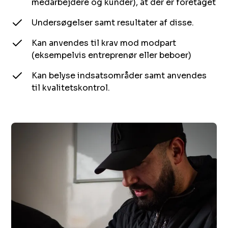
medarbejdere og kunder), at der er‌ foretaget ‍ ​‍​‍‌‍ ‌ ​‍‌‍‍‌‌‍‌ ‌‍‍‌‌‍ ‍​‍​‍​ ‍‍​‍​‍‌ ​ ‌‍​‌‌‍ ‍‌‍‍‌‌ ‌​‌ ‍‌​‍ ‍‌‍‍‌‌‍ ​‍​‍​‍ ​​‍​‍‌‍‍​‌ ​‍‌‍‌‌‌‍‌‍​‍​‍​ ‍‍​‍​‍​‍ ‌ ​ ‌ ‌​‌ ‌‌‌‍‌​‌‍‍‌‌‍ ​‍ ‌‍‍‌‌‍ ‍‌ ‌​‌‍‌‌‌‍ ‍‌ ‌​​‍ ‌‍‌‌‌‍‌​‌‍‍‌‌ ‌​​‍ ‌‍ ‌‌‍ ‌‍‌​‌‍‌‌​ ‌‌ ​​‌ ​‍‌‍‌‌‌ ​ ‌‍‌‌‌‍ ‍‌ ‌​‌‍​‌‌ ‌​‌‍‍‌‌‍ ‌‍ ‍​ ‍ ‌‍‍‌‌‍‌​​ ‌​ ‌‍​ ​ ‌‍​‌‌‍​‍​ ‌​​ ​‍​ ​‌‌‍‌​​‍ ‌​ ‌ ​ ‌ ‌‍​ ​ ‌‍​‍ ‌​ ‌​‌‍​‌‌‍​‌‌‍​ ​‍ ‌​ ‍​​ ​​​ ‌ ​ ‍​​‍ ‌‌‍​‍​ ​ ​ ‌‍​ ​ ​ ​ ​ ​​​ ‌‌​ ‌‌​ ​ ‌‍‌‍​ ‍‌​ ‌ ​ ‍ ‌ ‌​‌ ‍‌‌ ​​‌‍‌‌​ ‌‌ ​ ‌‍‍‌‌ ‌​‌‍‌‌‌‌​​‌‍​‌‌‍‌ ‌‍‌‌​ ‍ ‌ ​​‌‍​‌‌ ‌​‌‍‍​​ ‌‌ ​​‌‍​‌‌‍‌ ‌‍‌‌‌​​‍‌ ‌‌‌‍‍‌‌‍ ​‌‍‌​‌‍‌‌‌ ​‍​‍‌‌​ ‌‌‌​​‍‌‌ ‌‍‍ ‌‍‌‌‌ ‍‌​‍‌‌​ ​ ‌​‌​​‍‌‌​ ​ ‌​‌​​‍‌‌​ ​‍​ ​‍​ ​ ‌‍​‌‌‍​ ​ ​​‌‍​‌​ ​​​ ‌ ​ ​​‌‍‌​​ ‌ ​ ‌‍‌‍​ ​‍‌‌​ ​‍​ ​‍​‍‌‌​ ‌‌‌​‌​​‍ ‍‌‍​ ‌‍ ‌‍ ‍‌ ‌​‌‍‌‌‌‍ ‍‌ ‌​​‍‌‌​ ‌‌‌​​‍‌‌ ‌‍‍ ‌‍‌‌‌ ‍‌​‍‌‌​ ​ ‌​‌​​‍‌‌​ ​ ‌​‌​​‍‌‌​ ​‍​ ​‍​ ‌‍​ ​‍​ ‌‍​ ‌​​ ‌ ​ ‍​‌‍​‌​ ​​​ ‌‍​ ‌‍​ ‌‌‌‍​‌​‍‌‌​ ​‍​ ​‍​‍‌‌​ ‌‌‌​‌​​‍ ‍‌‍​ ‌‍‍​‌‍‍‌‌‍ ​‌‍‌​‌ ​‍‌‍‌‌‌‍ ‍​‍‌‌​ ‌‌‌​​‍‌‌ ‌‍‍ ‌‍‌‌‌ ‍‌​‍‌‌​ ​ ‌​‌​​‍‌‌​ ​ ‌​‌​​‍‌‌​ ​‍​ ​‍‌‍​ ‌‍‌​‌‍​ ​ ​ ​ ‍​‌‍‌‌​ ‌ ​ ‍‌‌‍​ ‌‍​ ​ ‍​​ ‍​​‍‌‌​ ​‍​ ​‍​‍‌‌​ ‌‌‌​‌​​‍ ‍‌ ‌​‌‍‌‌‌ ‍​‌ ‌​​ ‌‍​‍‌‍​‌‌ ​ ‌‍‌‌‌‌‌‌‌ ​‍‌‍ ​​ ‌​‍‌‌​ ​‍‌​‌‍‌ ​ ‌ ‌​‌ ‌‌‌‍‌​‌‍‍‌‌‍ ​‍‌‍‌‍‍‌‌‍‌​​ ‌​ ‌‍​ ​ ‌‍​‌‌‍​‍​ ‌​​ ​‍​ ​‌‌‍‌​​‍ ‌​ ‌ ​ ‌ ‌‍​ ​ ‌‍​‍ ‌​ ‌​‌‍​‌‌‍​‌‌‍​ ​‍ ‌​ ‍​​ ​​​ ‌ ​ ‍​​‍ ‌‌‍​‍​ ​ ​ ‌‍​ ​ ​ ​ ​ ​​​ ‌‌​ ‌‌​ ​ ‌‍‌‍​ ‍‌​ ‌ ​‍‌‍‌ ‌​‌ ‍‌‌ ​​‌‍‌‌​ ‌‌ ​ ‌‍‍‌‌ ‌​‌‍‌‌‌‌​​‌‍​‌‌‍‌ ‌‍‌‌​‍‌‍‌ ​​‌‍​‌‌ ‌​‌‍‍​​ ‌‌ ​​‌‍​‌‌‍‌ ‌‍‌‌‌​​‍‌ ‌‌‌‍‍‌‌‍ ​‌‍‌​‌‍‌‌‌ ​‍​‍‌‌​ ‌‌‌​​‍‌‌ ‌‍‍ ‌‍‌‌‌ ‍‌​‍‌‌​ ​ ‌​‌​​‍‌‌​ ​ ‌​‌​​‍‌‌​ ​‍​ ​‍​ ​ ‌‍​‌‌‍​ ​ ​​‌‍​‌​ ​​​ ‌ ​ ​​‌‍‌​​ ‌ ​ ‌‍‌‍​ ​‍‌‌​ ​‍​ ​‍​‍‌‌​ ‌‌‌​‌​​‍ ‍‌‍​ ‌‍ ‌‍ ‍‌ ‌​‌‍‌‌‌‍ ‍‌ ‌​​‍‌‌​ ‌‌‌​​‍‌‌ ‌‍‍ ‌‍‌‌‌ ‍‌​‍‌‌​ ​ ‌​‌​​‍‌‌​ ​ ‌​‌​​‍‌‌​ ​‍​ ​‍​ ‌‍​ ​‍​ ‌‍​ ‌​​ ‌ ​ ‍​‌‍​‌​ ​​​ ‌‍​ ‌‍​ ‌‌‌‍​‌​‍‌‌​ ​‍​ ​‍​‍‌‌​ ‌‌‌​‌​​‍ ‍‌‍​ ‌‍‍​‌‍‍‌‌‍ ​‌‍‌​‌ ​‍‌‍‌‌‌‍ ‍​‍‌‌​ ‌‌‌​​‍‌‌ ‌‍‍ ‌‍‌‌‌ ‍‌​‍‌‌​ ​ ‌​‌​​‍‌‌​ ​ ‌​‌​​‍‌‌​ ​‍​ ​‍‌‍​ ‌‍‌​‌‍​ ​ ​ ​ ‍​‌‍‌‌​ ‌ ​ ‍‌‌‍​ ‌‍​ ​ ‍​​ ‍​​‍‌‌​ ​‍​ ​‍​‍‌‌​ ‌‌‌​‌​​‍ ‍‌ ‌​‌‍‌‌‌ ‍​‌ ‌​​‍​‍‌ ‌
Undersøgelser samt resultater af disse. ‍ ​‍​‍‌‍ ‌ ​‍‌‍‍‌‌‍‌ ‌‍‍‌‌‍ ‍​‍​‍​ ‍‍​‍​‍‌ ​ ‌‍​‌‌‍ ‍‌‍‍‌‌ ‌​‌ ‍‌​‍ ‍‌‍‍‌‌‍ ​‍​‍​‍ ​​‍​‍‌‍‍​‌ ​‍‌‍‌‌‌‍‌‍​‍​‍​ ‍‍​‍​‍​‍ ‌ ​ ‌ ‌​‌ ‌‌‌‍‌​‌‍‍‌‌‍ ​‍ ‌‍‍‌‌‍ ‍‌ ‌​‌‍‌‌‌‍ ‍‌ ‌​​‍ ‌‍‌‌‌‍‌​‌‍‍‌‌ ‌​​‍ ‌‍ ‌‌‍ ‌‍‌​‌‍‌‌​ ‌‌ ​​‌ ​‍‌‍‌‌‌ ​ ‌‍‌‌‌‍ ‍‌ ‌​‌‍​‌‌ ‌​‌‍‍‌‌‍ ‌‍ ‍​ ‍ ‌‍‍‌‌‍‌​​ ‌​ ‌‍​ ​ ‌‍​‌‌‍​‍​ ‌​​ ​‍​ ​‌‌‍‌​​‍ ‌​ ‌ ​ ‌ ‌‍​ ​ ‌‍​‍ ‌​ ‌​‌‍​‌‌‍​‌‌‍​ ​‍ ‌​ ‍​​ ​​​ ‌ ​ ‍​​‍ ‌‌‍​‍​ ​ ​ ‌‍​ ​ ​ ​ ​ ​​​ ‌‌​ ‌‌​ ​ ‌‍‌‍​ ‍‌​ ‌ ​ ‍ ‌ ‌​‌ ‍‌‌ ​​‌‍‌‌​ ‌‌ ​ ‌‍‍‌‌ ‌​‌‍‌‌‌‌​​‌‍​‌‌‍‌ ‌‍‌‌​ ‍ ‌ ​​‌‍​‌‌ ‌​‌‍‍​​ ‌‌ ​​‌‍​‌‌‍‌ ‌‍‌‌‌​​‍‌ ‌‌‌‍‍‌‌‍ ​‌‍‌​‌‍‌‌‌ ​‍​‍‌‌​ ‌‌‌​​‍‌‌ ‌‍‍ ‌‍‌‌‌ ‍‌​‍‌‌​ ​ ‌​‌​​‍‌‌​ ​ ‌​‌​​‍‌‌​ ​‍​ ​‍​ ​ ‌‍​‌‌‍​ ​ ​​‌‍​‌​ ​​​ ‌ ​ ​​‌‍‌​​ ‌ ​ ‌‍‌‍​ ​‍‌‌​ ​‍​ ​‍​‍‌‌​ ‌‌‌​‌​​‍ ‍‌‍​ ‌‍ ‌‍ ‍‌ ‌​‌‍‌‌‌‍ ‍‌ ‌​​‍‌‌​ ‌‌‌​​‍‌‌ ‌‍‍ ‌‍‌‌‌ ‍‌​‍‌‌​ ​ ‌​‌​​‍‌‌​ ​ ‌​‌​​‍‌‌​ ​‍​ ​‍​ ‍‌​ ‍​‌‍‌​‌‍‌​‌‍​‍​ ‌​‌‍‌‍​ ‌‍‌‍​ ​ ‍​​ ​ ​ ‌ ​‍‌‌​ ​‍​ ​‍​‍‌‌​ ‌‌‌​‌​​‍ ‍‌‍​ ‌‍‍​‌‍‍‌‌‍ ​‌‍‌​‌ ​‍‌‍‌‌‌‍ ‍​‍‌‌​ ‌‌‌​​‍‌‌ ‌‍‍ ‌‍‌‌‌ ‍‌​‍‌‌​ ​ ‌​‌​​‍‌‌​ ​ ‌​‌​​‍‌‌​ ​‍​ ​‍‌‍‌‌​ ​‍‌‍​ ​ ​‌​ ‍​​ ‌‍‌‍​‍‌‍‌‍​ ‍‌​ ‌‌‌‍‌​​ ‍‌​‍‌‌​ ​‍​ ​‍​‍‌‌​ ‌‌‌​‌​​‍ ‍‌ ‌​‌‍‌‌‌ ‍​‌ ‌​​ ‌‍​‍‌‍​‌‌ ​ ‌‍‌‌‌‌‌‌‌ ​‍‌‍ ​​ ‌​‍‌‌​ ​‍‌​‌‍‌ ​ ‌ ‌​‌ ‌‌‌‍‌​‌‍‍‌‌‍ ​‍‌‍‌‍‍‌‌‍‌​​ ‌​ ‌‍​ ​ ‌‍​‌‌‍​‍​ ‌​​ ​‍​ ​‌‌‍‌​​‍ ‌​ ‌ ​ ‌ ‌‍​ ​ ‌‍​‍ ‌​ ‌​‌‍​‌‌‍​‌‌‍​ ​‍ ‌​ ‍​​ ​​​ ‌ ​ ‍​​‍ ‌‌‍​‍​ ​ ​ ‌‍​ ​ ​ ​ ​ ​​​ ‌‌​ ‌‌​ ​ ‌‍‌‍​ ‍‌​ ‌ ​‍‌‍‌ ‌​‌ ‍‌‌ ​​‌‍‌‌​ ‌‌ ​ ‌‍‍‌‌ ‌​‌‍‌‌‌‌​​‌‍​‌‌‍‌ ‌‍‌‌​‍‌‍‌ ​​‌‍​‌‌ ‌​‌‍‍​​ ‌‌ ​​‌‍​‌‌‍‌ ‌‍‌‌‌​​‍‌ ‌‌‌‍‍‌‌‍ ​‌‍‌​‌‍‌‌‌ ​‍​‍‌‌​ ‌‌‌​​‍‌‌ ‌‍‍ ‌‍‌‌‌ ‍‌​‍‌‌​ ​ ‌​‌​​‍‌‌​ ​ ‌​‌​​‍‌‌​ ​‍​ ​‍​ ​ ‌‍​‌‌‍​ ​ ​​‌‍​‌​ ​​​ ‌ ​ ​​‌‍‌​​ ‌ ​ ‌‍‌‍​ ​‍‌‌​ ​‍​ ​‍​‍‌‌​ ‌‌‌​‌​​‍ ‍‌‍​ ‌‍ ‌‍ ‍‌ ‌​‌‍‌‌‌‍ ‍‌ ‌​​‍‌‌​ ‌‌‌​​‍‌‌ ‌‍‍ ‌‍‌‌‌ ‍‌​‍‌‌​ ​ ‌​‌​​‍‌‌​ ​ ‌​‌​​‍‌‌​ ​‍​ ​‍​ ‍‌​ ‍​‌‍‌​‌‍‌​‌‍​‍​ ‌​‌‍‌‍​ ‌‍‌‍​ ​ ‍​​ ​ ​ ‌ ​‍‌‌​ ​‍​ ​‍​‍‌‌​ ‌‌‌​‌​​‍ ‍‌‍​ ‌‍‍​‌‍‍‌‌‍ ​‌‍‌​‌ ​‍‌‍‌‌‌‍ ‍​‍‌‌​ ‌‌‌​​‍‌‌ ‌‍‍ ‌‍‌‌‌ ‍‌​‍‌‌​ ​ ‌​‌​​‍‌‌​ ​ ‌​‌​​‍‌‌​ ​‍​ ​‍‌‍‌‌​ ​‍‌‍​ ​ ​‌​ ‍​​ ‌‍‌‍​‍‌‍‌‍​ ‍‌​ ‌‌‌‍‌​​ ‍‌​‍‌‌​ ​‍​ ​‍​‍‌‌​ ‌‌‌​‌​​‍ ‍‌ ‌​‌‍‌‌‌ ‍​‌ ‌​​‍​‍‌ ‌
Kan anvendes til krav mod modpart
(eksempelvis entreprenør eller beboer)
Kan belyse indsatsområder samt anvendes
til kvalitetskontrol.