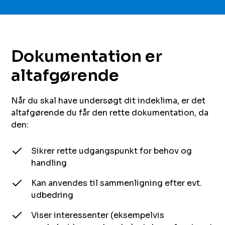
Dokumentation er
altafgørende‌ ‍ ​‍​‍‌‍ ‌ ​‍‌‍‍‌‌‍‌ ‌‍‍‌‌‍ ‍​‍​‍​ ‍‍​‍​‍‌ ​ ‌‍​‌‌‍ ‍‌‍‍‌‌ ‌​‌ ‍‌​‍ ‍‌‍‍‌‌‍ ​‍​‍​‍ ​​‍​‍‌‍‍​‌ ​‍‌‍‌‌‌‍‌‍​‍​‍​ ‍‍​‍​‍​‍ ‌ ​ ‌ ‌​‌ ‌‌‌‍‌​‌‍‍‌‌‍ ​‍ ‌‍‍‌‌‍ ‍‌ ‌​‌‍‌‌‌‍ ‍‌ ‌​​‍ ‌‍‌‌‌‍‌​‌‍‍‌‌ ‌​​‍ ‌‍ ‌‌‍ ‌‍‌​‌‍‌‌​ ‌‌ ​​‌ ​‍‌‍‌‌‌ ​ ‌‍‌‌‌‍ ‍‌ ‌​‌‍​‌‌ ‌​‌‍‍‌‌‍ ‌‍ ‍​ ‍ ‌‍‍‌‌‍‌​​ ‌​ ‌‍​ ​ ‌‍​‌‌‍​‍​ ‌​​ ​‍​ ​‌‌‍‌​​‍ ‌​ ‌ ​ ‌ ‌‍​ ​ ‌‍​‍ ‌​ ‌​‌‍​‌‌‍​‌‌‍​ ​‍ ‌​ ‍​​ ​​​ ‌ ​ ‍​​‍ ‌‌‍​‍​ ​ ​ ‌‍​ ​ ​ ​ ​ ​​​ ‌‌​ ‌‌​ ​ ‌‍‌‍​ ‍‌​ ‌ ​ ‍ ‌ ‌​‌ ‍‌‌ ​​‌‍‌‌​ ‌‌ ​ ‌‍‍‌‌ ‌​‌‍‌‌‌‌​​‌‍​‌‌‍‌ ‌‍‌‌​ ‍ ‌ ​​‌‍​‌‌ ‌​‌‍‍​​ ‌‌ ​​‌‍​‌‌‍‌ ‌‍‌‌‌​​‍‌ ‌‌‌‍‍‌‌‍ ​‌‍‌​‌‍‌‌‌ ​‍​‍‌‌​ ‌‌‌​​‍‌‌ ‌‍‍ ‌‍‌‌‌ ‍‌​‍‌‌​ ​ ‌​‌​​‍‌‌​ ​ ‌​‌​​‍‌‌​ ​‍​ ​‍​ ​ ‌‍​‌‌‍​ ​ ​​‌‍​‌​ ​​​ ‌ ​ ​​‌‍‌​​ ‌ ​ ‌‍‌‍​ ​‍‌‌​ ​‍​ ​‍​‍‌‌​ ‌‌‌​‌​​‍ ‍‌‍​ ‌‍ ‌‍ ‍‌ ‌​‌‍‌‌‌‍ ‍‌ ‌​​‍‌‌​ ‌‌‌​​‍‌‌ ‌‍‍ ‌‍‌‌‌ ‍‌​‍‌‌​ ​ ‌​‌​​‍‌‌​ ​ ‌​‌​​‍‌‌​ ​‍​ ​‍‌‍‌‌​ ​​​ ‍​​ ‍​‌‍‌​‌‍‌‍​ ​ ‌‍‌‌‌‍‌‌​ ‍​​ ‌‍​ ​‌​‍‌‌​ ​‍​ ​‍​‍‌‌​ ‌‌‌​‌​​‍ ‍‌‍​ ‌‍‍​‌‍‍‌‌‍ ​‌‍‌​‌ ​‍‌‍‌‌‌‍ ‍​‍‌‌​ ‌‌‌​​‍‌‌ ‌‍‍ ‌‍‌‌‌ ‍‌​‍‌‌​ ​ ‌​‌​​‍‌‌​ ​ ‌​‌​​‍‌‌​ ​‍​ ​‍​ ‌‍​ ‌​‌‍​ ‌‍‌‍‌‍‌‌‌‍​‌‌‍​‍​ ‌ ​ ‍‌​ ​‌‌‍​ ​ ‍​​‍‌‌​ ​‍​ ​‍​‍‌‌​ ‌‌‌​‌​​‍ ‍‌ ‌​‌‍‌‌‌ ‍​‌ ‌​​ ‌‍​‍‌‍​‌‌ ​ ‌‍‌‌‌‌‌‌‌ ​‍‌‍ ​​ ‌​‍‌‌​ ​‍‌​‌‍‌ ​ ‌ ‌​‌ ‌‌‌‍‌​‌‍‍‌‌‍ ​‍‌‍‌‍‍‌‌‍‌​​ ‌​ ‌‍​ ​ ‌‍​‌‌‍​‍​ ‌​​ ​‍​ ​‌‌‍‌​​‍ ‌​ ‌ ​ ‌ ‌‍​ ​ ‌‍​‍ ‌​ ‌​‌‍​‌‌‍​‌‌‍​ ​‍ ‌​ ‍​​ ​​​ ‌ ​ ‍​​‍ ‌‌‍​‍​ ​ ​ ‌‍​ ​ ​ ​ ​ ​​​ ‌‌​ ‌‌​ ​ ‌‍‌‍​ ‍‌​ ‌ ​‍‌‍‌ ‌​‌ ‍‌‌ ​​‌‍‌‌​ ‌‌ ​ ‌‍‍‌‌ ‌​‌‍‌‌‌‌​​‌‍​‌‌‍‌ ‌‍‌‌​‍‌‍‌ ​​‌‍​‌‌ ‌​‌‍‍​​ ‌‌ ​​‌‍​‌‌‍‌ ‌‍‌‌‌​​‍‌ ‌‌‌‍‍‌‌‍ ​‌‍‌​‌‍‌‌‌ ​‍​‍‌‌​ ‌‌‌​​‍‌‌ ‌‍‍ ‌‍‌‌‌ ‍‌​‍‌‌​ ​ ‌​‌​​‍‌‌​ ​ ‌​‌​​‍‌‌​ ​‍​ ​‍​ ​ ‌‍​‌‌‍​ ​ ​​‌‍​‌​ ​​​ ‌ ​ ​​‌‍‌​​ ‌ ​ ‌‍‌‍​ ​‍‌‌​ ​‍​ ​‍​‍‌‌​ ‌‌‌​‌​​‍ ‍‌‍​ ‌‍ ‌‍ ‍‌ ‌​‌‍‌‌‌‍ ‍‌ ‌​​‍‌‌​ ‌‌‌​​‍‌‌ ‌‍‍ ‌‍‌‌‌ ‍‌​‍‌‌​ ​ ‌​‌​​‍‌‌​ ​ ‌​‌​​‍‌‌​ ​‍​ ​‍‌‍‌‌​ ​​​ ‍​​ ‍​‌‍‌​‌‍‌‍​ ​ ‌‍‌‌‌‍‌‌​ ‍​​ ‌‍​ ​‌​‍‌‌​ ​‍​ ​‍​‍‌‌​ ‌‌‌​‌​​‍ ‍‌‍​ ‌‍‍​‌‍‍‌‌‍ ​‌‍‌​‌ ​‍‌‍‌‌‌‍ ‍​‍‌‌​ ‌‌‌​​‍‌‌ ‌‍‍ ‌‍‌‌‌ ‍‌​‍‌‌​ ​ ‌​‌​​‍‌‌​ ​ ‌​‌​​‍‌‌​ ​‍​ ​‍​ ‌‍​ ‌​‌‍​ ‌‍‌‍‌‍‌‌‌‍​‌‌‍​‍​ ‌ ​ ‍‌​ ​‌‌‍​ ​ ‍​​‍‌‌​ ​‍​ ​‍​‍‌‌​ ‌‌‌​‌​​‍ ‍‌ ‌​‌‍‌‌‌ ‍​‌ ‌​​‍​‍‌ ‌
Når du skal have undersøgt dit indeklima, er det
altafgørende du får den rette dokumentation, da
den:‌ ‍ ​‍​‍‌‍ ‌ ​‍‌‍‍‌‌‍‌ ‌‍‍‌‌‍ ‍​‍​‍​ ‍‍​‍​‍‌ ​ ‌‍​‌‌‍ ‍‌‍‍‌‌ ‌​‌ ‍‌​‍ ‍‌‍‍‌‌‍ ​‍​‍​‍ ​​‍​‍‌‍‍​‌ ​‍‌‍‌‌‌‍‌‍​‍​‍​ ‍‍​‍​‍​‍ ‌ ​ ‌ ‌​‌ ‌‌‌‍‌​‌‍‍‌‌‍ ​‍ ‌‍‍‌‌‍ ‍‌ ‌​‌‍‌‌‌‍ ‍‌ ‌​​‍ ‌‍‌‌‌‍‌​‌‍‍‌‌ ‌​​‍ ‌‍ ‌‌‍ ‌‍‌​‌‍‌‌​ ‌‌ ​​‌ ​‍‌‍‌‌‌ ​ ‌‍‌‌‌‍ ‍‌ ‌​‌‍​‌‌ ‌​‌‍‍‌‌‍ ‌‍ ‍​ ‍ ‌‍‍‌‌‍‌​​ ‌​ ‌‍​ ​ ‌‍​‌‌‍​‍​ ‌​​ ​‍​ ​‌‌‍‌​​‍ ‌​ ‌ ​ ‌ ‌‍​ ​ ‌‍​‍ ‌​ ‌​‌‍​‌‌‍​‌‌‍​ ​‍ ‌​ ‍​​ ​​​ ‌ ​ ‍​​‍ ‌‌‍​‍​ ​ ​ ‌‍​ ​ ​ ​ ​ ​​​ ‌‌​ ‌‌​ ​ ‌‍‌‍​ ‍‌​ ‌ ​ ‍ ‌ ‌​‌ ‍‌‌ ​​‌‍‌‌​ ‌‌ ​ ‌‍‍‌‌ ‌​‌‍‌‌‌‌​​‌‍​‌‌‍‌ ‌‍‌‌​ ‍ ‌ ​​‌‍​‌‌ ‌​‌‍‍​​ ‌‌ ​​‌‍​‌‌‍‌ ‌‍‌‌‌​​‍‌ ‌‌‌‍‍‌‌‍ ​‌‍‌​‌‍‌‌‌ ​‍​‍‌‌​ ‌‌‌​​‍‌‌ ‌‍‍ ‌‍‌‌‌ ‍‌​‍‌‌​ ​ ‌​‌​​‍‌‌​ ​ ‌​‌​​‍‌‌​ ​‍​ ​‍​ ​ ‌‍​‌‌‍​ ​ ​​‌‍​‌​ ​​​ ‌ ​ ​​‌‍‌​​ ‌ ​ ‌‍‌‍​ ​‍‌‌​ ​‍​ ​‍​‍‌‌​ ‌‌‌​‌​​‍ ‍‌‍​ ‌‍ ‌‍ ‍‌ ‌​‌‍‌‌‌‍ ‍‌ ‌​​‍‌‌​ ‌‌‌​​‍‌‌ ‌‍‍ ‌‍‌‌‌ ‍‌​‍‌‌​ ​ ‌​‌​​‍‌‌​ ​ ‌​‌​​‍‌‌​ ​‍​ ​‍​ ‌‍​ ‍​‌‍‌‌​ ‍​​ ‍​‌‍‌‌​ ​‍​ ​‌​ ‌​‌‍‌​​ ‌‍​ ‍‌​‍‌‌​ ​‍​ ​‍​‍‌‌​ ‌‌‌​‌​​‍ ‍‌‍​ ‌‍‍​‌‍‍‌‌‍ ​‌‍‌​‌ ​‍‌‍‌‌‌‍ ‍​‍‌‌​ ‌‌‌​​‍‌‌ ‌‍‍ ‌‍‌‌‌ ‍‌​‍‌‌​ ​ ‌​‌​​‍‌‌​ ​ ‌​‌​​‍‌‌​ ​‍​ ​‍​ ​ ‌‍‌‍​ ‌‌‌‍‌​​ ‌‌‌‍‌​​ ‌‌‌‍​ ​ ​ ‌‍‌‍​ ​​‌‍​‍​‍‌‌​ ​‍​ ​‍​‍‌‌​ ‌‌‌​‌​​‍ ‍‌ ‌​‌‍‌‌‌ ‍​‌ ‌​​ ‌‍​‍‌‍​‌‌ ​ ‌‍‌‌‌‌‌‌‌ ​‍‌‍ ​​ ‌​‍‌‌​ ​‍‌​‌‍‌ ​ ‌ ‌​‌ ‌‌‌‍‌​‌‍‍‌‌‍ ​‍‌‍‌‍‍‌‌‍‌​​ ‌​ ‌‍​ ​ ‌‍​‌‌‍​‍​ ‌​​ ​‍​ ​‌‌‍‌​​‍ ‌​ ‌ ​ ‌ ‌‍​ ​ ‌‍​‍ ‌​ ‌​‌‍​‌‌‍​‌‌‍​ ​‍ ‌​ ‍​​ ​​​ ‌ ​ ‍​​‍ ‌‌‍​‍​ ​ ​ ‌‍​ ​ ​ ​ ​ ​​​ ‌‌​ ‌‌​ ​ ‌‍‌‍​ ‍‌​ ‌ ​‍‌‍‌ ‌​‌ ‍‌‌ ​​‌‍‌‌​ ‌‌ ​ ‌‍‍‌‌ ‌​‌‍‌‌‌‌​​‌‍​‌‌‍‌ ‌‍‌‌​‍‌‍‌ ​​‌‍​‌‌ ‌​‌‍‍​​ ‌‌ ​​‌‍​‌‌‍‌ ‌‍‌‌‌​​‍‌ ‌‌‌‍‍‌‌‍ ​‌‍‌​‌‍‌‌‌ ​‍​‍‌‌​ ‌‌‌​​‍‌‌ ‌‍‍ ‌‍‌‌‌ ‍‌​‍‌‌​ ​ ‌​‌​​‍‌‌​ ​ ‌​‌​​‍‌‌​ ​‍​ ​‍​ ​ ‌‍​‌‌‍​ ​ ​​‌‍​‌​ ​​​ ‌ ​ ​​‌‍‌​​ ‌ ​ ‌‍‌‍​ ​‍‌‌​ ​‍​ ​‍​‍‌‌​ ‌‌‌​‌​​‍ ‍‌‍​ ‌‍ ‌‍ ‍‌ ‌​‌‍‌‌‌‍ ‍‌ ‌​​‍‌‌​ ‌‌‌​​‍‌‌ ‌‍‍ ‌‍‌‌‌ ‍‌​‍‌‌​ ​ ‌​‌​​‍‌‌​ ​ ‌​‌​​‍‌‌​ ​‍​ ​‍​ ‌‍​ ‍​‌‍‌‌​ ‍​​ ‍​‌‍‌‌​ ​‍​ ​‌​ ‌​‌‍‌​​ ‌‍​ ‍‌​‍‌‌​ ​‍​ ​‍​‍‌‌​ ‌‌‌​‌​​‍ ‍‌‍​ ‌‍‍​‌‍‍‌‌‍ ​‌‍‌​‌ ​‍‌‍‌‌‌‍ ‍​‍‌‌​ ‌‌‌​​‍‌‌ ‌‍‍ ‌‍‌‌‌ ‍‌​‍‌‌​ ​ ‌​‌​​‍‌‌​ ​ ‌​‌​​‍‌‌​ ​‍​ ​‍​ ​ ‌‍‌‍​ ‌‌‌‍‌​​ ‌‌‌‍‌​​ ‌‌‌‍​ ​ ​ ‌‍‌‍​ ​​‌‍​‍​‍‌‌​ ​‍​ ​‍​‍‌‌​ ‌‌‌​‌​​‍ ‍‌ ‌​‌‍‌‌‌ ‍​‌ ‌​​‍​‍‌ ‌
Sikrer rette udgangspunkt for behov og
handling‌ ‍ ​‍​‍‌‍ ‌ ​‍‌‍‍‌‌‍‌ ‌‍‍‌‌‍ ‍​‍​‍​ ‍‍​‍​‍‌ ​ ‌‍​‌‌‍ ‍‌‍‍‌‌ ‌​‌ ‍‌​‍ ‍‌‍‍‌‌‍ ​‍​‍​‍ ​​‍​‍‌‍‍​‌ ​‍‌‍‌‌‌‍‌‍​‍​‍​ ‍‍​‍​‍​‍ ‌ ​ ‌ ‌​‌ ‌‌‌‍‌​‌‍‍‌‌‍ ​‍ ‌‍‍‌‌‍ ‍‌ ‌​‌‍‌‌‌‍ ‍‌ ‌​​‍ ‌‍‌‌‌‍‌​‌‍‍‌‌ ‌​​‍ ‌‍ ‌‌‍ ‌‍‌​‌‍‌‌​ ‌‌ ​​‌ ​‍‌‍‌‌‌ ​ ‌‍‌‌‌‍ ‍‌ ‌​‌‍​‌‌ ‌​‌‍‍‌‌‍ ‌‍ ‍​ ‍ ‌‍‍‌‌‍‌​​ ‌​ ‌‍​ ​ ‌‍​‌‌‍​‍​ ‌​​ ​‍​ ​‌‌‍‌​​‍ ‌​ ‌ ​ ‌ ‌‍​ ​ ‌‍​‍ ‌​ ‌​‌‍​‌‌‍​‌‌‍​ ​‍ ‌​ ‍​​ ​​​ ‌ ​ ‍​​‍ ‌‌‍​‍​ ​ ​ ‌‍​ ​ ​ ​ ​ ​​​ ‌‌​ ‌‌​ ​ ‌‍‌‍​ ‍‌​ ‌ ​ ‍ ‌ ‌​‌ ‍‌‌ ​​‌‍‌‌​ ‌‌ ​ ‌‍‍‌‌ ‌​‌‍‌‌‌‌​​‌‍​‌‌‍‌ ‌‍‌‌​ ‍ ‌ ​​‌‍​‌‌ ‌​‌‍‍​​ ‌‌ ​​‌‍​‌‌‍‌ ‌‍‌‌‌​​‍‌ ‌‌‌‍‍‌‌‍ ​‌‍‌​‌‍‌‌‌ ​‍​‍‌‌​ ‌‌‌​​‍‌‌ ‌‍‍ ‌‍‌‌‌ ‍‌​‍‌‌​ ​ ‌​‌​​‍‌‌​ ​ ‌​‌​​‍‌‌​ ​‍​ ​‍​ ​ ‌‍​‌‌‍​ ​ ​​‌‍​‌​ ​​​ ‌ ​ ​​‌‍‌​​ ‌ ​ ‌‍‌‍​ ​‍‌‌​ ​‍​ ​‍​‍‌‌​ ‌‌‌​‌​​‍ ‍‌‍​ ‌‍ ‌‍ ‍‌ ‌​‌‍‌‌‌‍ ‍‌ ‌​​‍‌‌​ ‌‌‌​​‍‌‌ ‌‍‍ ‌‍‌‌‌ ‍‌​‍‌‌​ ​ ‌​‌​​‍‌‌​ ​ ‌​‌​​‍‌‌​ ​‍​ ​‍‌‍​ ​ ​​‌‍‌‌​ ‌ ​ ​​​ ​‌​ ‌‍‌‍‌‍​ ​‍‌‍‌​‌‍​‌​ ‍​​‍‌‌​ ​‍​ ​‍​‍‌‌​ ‌‌‌​‌​​‍ ‍‌‍​ ‌‍‍​‌‍‍‌‌‍ ​‌‍‌​‌ ​‍‌‍‌‌‌‍ ‍​‍‌‌​ ‌‌‌​​‍‌‌ ‌‍‍ ‌‍‌‌‌ ‍‌​‍‌‌​ ​ ‌​‌​​‍‌‌​ ​ ‌​‌​​‍‌‌​ ​‍​ ​‍‌‍‌​‌‍‌​‌‍​‌​ ‌‌‌‍​ ‌‍​‍‌‍​‍‌‍‌​‌‍‌‍​ ‌ ‌‍‌‌‌‍​ ​‍‌‌​ ​‍​ ​‍​‍‌‌​ ‌‌‌​‌​​‍ ‍‌ ‌​‌‍‌‌‌ ‍​‌ ‌​​ ‌‍​‍‌‍​‌‌ ​ ‌‍‌‌‌‌‌‌‌ ​‍‌‍ ​​ ‌​‍‌‌​ ​‍‌​‌‍‌ ​ ‌ ‌​‌ ‌‌‌‍‌​‌‍‍‌‌‍ ​‍‌‍‌‍‍‌‌‍‌​​ ‌​ ‌‍​ ​ ‌‍​‌‌‍​‍​ ‌​​ ​‍​ ​‌‌‍‌​​‍ ‌​ ‌ ​ ‌ ‌‍​ ​ ‌‍​‍ ‌​ ‌​‌‍​‌‌‍​‌‌‍​ ​‍ ‌​ ‍​​ ​​​ ‌ ​ ‍​​‍ ‌‌‍​‍​ ​ ​ ‌‍​ ​ ​ ​ ​ ​​​ ‌‌​ ‌‌​ ​ ‌‍‌‍​ ‍‌​ ‌ ​‍‌‍‌ ‌​‌ ‍‌‌ ​​‌‍‌‌​ ‌‌ ​ ‌‍‍‌‌ ‌​‌‍‌‌‌‌​​‌‍​‌‌‍‌ ‌‍‌‌​‍‌‍‌ ​​‌‍​‌‌ ‌​‌‍‍​​ ‌‌ ​​‌‍​‌‌‍‌ ‌‍‌‌‌​​‍‌ ‌‌‌‍‍‌‌‍ ​‌‍‌​‌‍‌‌‌ ​‍​‍‌‌​ ‌‌‌​​‍‌‌ ‌‍‍ ‌‍‌‌‌ ‍‌​‍‌‌​ ​ ‌​‌​​‍‌‌​ ​ ‌​‌​​‍‌‌​ ​‍​ ​‍​ ​ ‌‍​‌‌‍​ ​ ​​‌‍​‌​ ​​​ ‌ ​ ​​‌‍‌​​ ‌ ​ ‌‍‌‍​ ​‍‌‌​ ​‍​ ​‍​‍‌‌​ ‌‌‌​‌​​‍ ‍‌‍​ ‌‍ ‌‍ ‍‌ ‌​‌‍‌‌‌‍ ‍‌ ‌​​‍‌‌​ ‌‌‌​​‍‌‌ ‌‍‍ ‌‍‌‌‌ ‍‌​‍‌‌​ ​ ‌​‌​​‍‌‌​ ​ ‌​‌​​‍‌‌​ ​‍​ ​‍‌‍​ ​ ​​‌‍‌‌​ ‌ ​ ​​​ ​‌​ ‌‍‌‍‌‍​ ​‍‌‍‌​‌‍​‌​ ‍​​‍‌‌​ ​‍​ ​‍​‍‌‌​ ‌‌‌​‌​​‍ ‍‌‍​ ‌‍‍​‌‍‍‌‌‍ ​‌‍‌​‌ ​‍‌‍‌‌‌‍ ‍​‍‌‌​ ‌‌‌​​‍‌‌ ‌‍‍ ‌‍‌‌‌ ‍‌​‍‌‌​ ​ ‌​‌​​‍‌‌​ ​ ‌​‌​​‍‌‌​ ​‍​ ​‍‌‍‌​‌‍‌​‌‍​‌​ ‌‌‌‍​ ‌‍​‍‌‍​‍‌‍‌​‌‍‌‍​ ‌ ‌‍‌‌‌‍​ ​‍‌‌​ ​‍​ ​‍​‍‌‌​ ‌‌‌​‌​​‍ ‍‌ ‌​‌‍‌‌‌ ‍​‌ ‌​​‍​‍‌ ‌
Kan anvendes til sammenligning efter evt.
udbedring‌ ‍ ​‍​‍‌‍ ‌ ​‍‌‍‍‌‌‍‌ ‌‍‍‌‌‍ ‍​‍​‍​ ‍‍​‍​‍‌ ​ ‌‍​‌‌‍ ‍‌‍‍‌‌ ‌​‌ ‍‌​‍ ‍‌‍‍‌‌‍ ​‍​‍​‍ ​​‍​‍‌‍‍​‌ ​‍‌‍‌‌‌‍‌‍​‍​‍​ ‍‍​‍​‍​‍ ‌ ​ ‌ ‌​‌ ‌‌‌‍‌​‌‍‍‌‌‍ ​‍ ‌‍‍‌‌‍ ‍‌ ‌​‌‍‌‌‌‍ ‍‌ ‌​​‍ ‌‍‌‌‌‍‌​‌‍‍‌‌ ‌​​‍ ‌‍ ‌‌‍ ‌‍‌​‌‍‌‌​ ‌‌ ​​‌ ​‍‌‍‌‌‌ ​ ‌‍‌‌‌‍ ‍‌ ‌​‌‍​‌‌ ‌​‌‍‍‌‌‍ ‌‍ ‍​ ‍ ‌‍‍‌‌‍‌​​ ‌​ ‌‍​ ​ ‌‍​‌‌‍​‍​ ‌​​ ​‍​ ​‌‌‍‌​​‍ ‌​ ‌ ​ ‌ ‌‍​ ​ ‌‍​‍ ‌​ ‌​‌‍​‌‌‍​‌‌‍​ ​‍ ‌​ ‍​​ ​​​ ‌ ​ ‍​​‍ ‌‌‍​‍​ ​ ​ ‌‍​ ​ ​ ​ ​ ​​​ ‌‌​ ‌‌​ ​ ‌‍‌‍​ ‍‌​ ‌ ​ ‍ ‌ ‌​‌ ‍‌‌ ​​‌‍‌‌​ ‌‌ ​ ‌‍‍‌‌ ‌​‌‍‌‌‌‌​​‌‍​‌‌‍‌ ‌‍‌‌​ ‍ ‌ ​​‌‍​‌‌ ‌​‌‍‍​​ ‌‌ ​​‌‍​‌‌‍‌ ‌‍‌‌‌​​‍‌ ‌‌‌‍‍‌‌‍ ​‌‍‌​‌‍‌‌‌ ​‍​‍‌‌​ ‌‌‌​​‍‌‌ ‌‍‍ ‌‍‌‌‌ ‍‌​‍‌‌​ ​ ‌​‌​​‍‌‌​ ​ ‌​‌​​‍‌‌​ ​‍​ ​‍​ ​ ‌‍​‌‌‍​ ​ ​​‌‍​‌​ ​​​ ‌ ​ ​​‌‍‌​​ ‌ ​ ‌‍‌‍​ ​‍‌‌​ ​‍​ ​‍​‍‌‌​ ‌‌‌​‌​​‍ ‍‌‍​ ‌‍ ‌‍ ‍‌ ‌​‌‍‌‌‌‍ ‍‌ ‌​​‍‌‌​ ‌‌‌​​‍‌‌ ‌‍‍ ‌‍‌‌‌ ‍‌​‍‌‌​ ​ ‌​‌​​‍‌‌​ ​ ‌​‌​​‍‌‌​ ​‍​ ​‍‌‍​‍​ ‍‌​ ​ ‌‍‌‌​ ‌ ​ ​​​ ​ ‌‍​‍​ ​ ​ ​​‌‍​‌​ ​‌​‍‌‌​ ​‍​ ​‍​‍‌‌​ ‌‌‌​‌​​‍ ‍‌‍​ ‌‍‍​‌‍‍‌‌‍ ​‌‍‌​‌ ​‍‌‍‌‌‌‍ ‍​‍‌‌​ ‌‌‌​​‍‌‌ ‌‍‍ ‌‍‌‌‌ ‍‌​‍‌‌​ ​ ‌​‌​​‍‌‌​ ​ ‌​‌​​‍‌‌​ ​‍​ ​‍​ ​ ​ ‍​​ ‌‌​ ​​‌‍​ ​ ‌‌​ ​​​ ‍‌‌‍‌‍​ ‌ ‌‍​‌​ ​‍​‍‌‌​ ​‍​ ​‍​‍‌‌​ ‌‌‌​‌​​‍ ‍‌ ‌​‌‍‌‌‌ ‍​‌ ‌​​ ‌‍​‍‌‍​‌‌ ​ ‌‍‌‌‌‌‌‌‌ ​‍‌‍ ​​ ‌​‍‌‌​ ​‍‌​‌‍‌ ​ ‌ ‌​‌ ‌‌‌‍‌​‌‍‍‌‌‍ ​‍‌‍‌‍‍‌‌‍‌​​ ‌​ ‌‍​ ​ ‌‍​‌‌‍​‍​ ‌​​ ​‍​ ​‌‌‍‌​​‍ ‌​ ‌ ​ ‌ ‌‍​ ​ ‌‍​‍ ‌​ ‌​‌‍​‌‌‍​‌‌‍​ ​‍ ‌​ ‍​​ ​​​ ‌ ​ ‍​​‍ ‌‌‍​‍​ ​ ​ ‌‍​ ​ ​ ​ ​ ​​​ ‌‌​ ‌‌​ ​ ‌‍‌‍​ ‍‌​ ‌ ​‍‌‍‌ ‌​‌ ‍‌‌ ​​‌‍‌‌​ ‌‌ ​ ‌‍‍‌‌ ‌​‌‍‌‌‌‌​​‌‍​‌‌‍‌ ‌‍‌‌​‍‌‍‌ ​​‌‍​‌‌ ‌​‌‍‍​​ ‌‌ ​​‌‍​‌‌‍‌ ‌‍‌‌‌​​‍‌ ‌‌‌‍‍‌‌‍ ​‌‍‌​‌‍‌‌‌ ​‍​‍‌‌​ ‌‌‌​​‍‌‌ ‌‍‍ ‌‍‌‌‌ ‍‌​‍‌‌​ ​ ‌​‌​​‍‌‌​ ​ ‌​‌​​‍‌‌​ ​‍​ ​‍​ ​ ‌‍​‌‌‍​ ​ ​​‌‍​‌​ ​​​ ‌ ​ ​​‌‍‌​​ ‌ ​ ‌‍‌‍​ ​‍‌‌​ ​‍​ ​‍​‍‌‌​ ‌‌‌​‌​​‍ ‍‌‍​ ‌‍ ‌‍ ‍‌ ‌​‌‍‌‌‌‍ ‍‌ ‌​​‍‌‌​ ‌‌‌​​‍‌‌ ‌‍‍ ‌‍‌‌‌ ‍‌​‍‌‌​ ​ ‌​‌​​‍‌‌​ ​ ‌​‌​​‍‌‌​ ​‍​ ​‍‌‍​‍​ ‍‌​ ​ ‌‍‌‌​ ‌ ​ ​​​ ​ ‌‍​‍​ ​ ​ ​​‌‍​‌​ ​‌​‍‌‌​ ​‍​ ​‍​‍‌‌​ ‌‌‌​‌​​‍ ‍‌‍​ ‌‍‍​‌‍‍‌‌‍ ​‌‍‌​‌ ​‍‌‍‌‌‌‍ ‍​‍‌‌​ ‌‌‌​​‍‌‌ ‌‍‍ ‌‍‌‌‌ ‍‌​‍‌‌​ ​ ‌​‌​​‍‌‌​ ​ ‌​‌​​‍‌‌​ ​‍​ ​‍​ ​ ​ ‍​​ ‌‌​ ​​‌‍​ ​ ‌‌​ ​​​ ‍‌‌‍‌‍​ ‌ ‌‍​‌​ ​‍​‍‌‌​ ​‍​ ​‍​‍‌‌​ ‌‌‌​‌​​‍ ‍‌ ‌​‌‍‌‌‌ ‍​‌ ‌​​‍​‍‌ ‌
Viser interessenter (eksempelvis