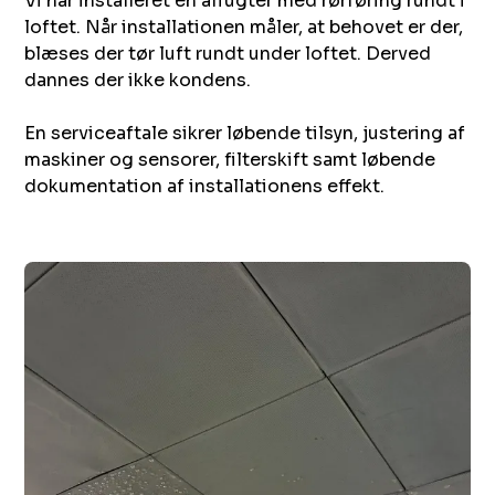
Vi har installeret en affugter med rørføring rundt i
loftet. Når installationen måler, at behovet er der,
blæses der tør luft rundt under loftet. Derved
dannes der ikke kondens.
En serviceaftale sikrer løbende tilsyn, justering af
maskiner og sensorer, filterskift samt løbende
dokumentation af installationens effekt.‌ ‍ ​‍​‍‌‍ ‌ ​‍‌‍‍‌‌‍‌ ‌‍‍‌‌‍ ‍​‍​‍​ ‍‍​‍​‍‌ ​ ‌‍​‌‌‍ ‍‌‍‍‌‌ ‌​‌ ‍‌​‍ ‍‌‍‍‌‌‍ ​‍​‍​‍ ​​‍​‍‌‍‍​‌ ​‍‌‍‌‌‌‍‌‍​‍​‍​ ‍‍​‍​‍​‍ ‌ ​ ‌ ‌​‌ ‌‌‌‍‌​‌‍‍‌‌‍ ​‍ ‌‍‍‌‌‍ ‍‌ ‌​‌‍‌‌‌‍ ‍‌ ‌​​‍ ‌‍‌‌‌‍‌​‌‍‍‌‌ ‌​​‍ ‌‍ ‌‌‍ ‌‍‌​‌‍‌‌​ ‌‌ ​​‌ ​‍‌‍‌‌‌ ​ ‌‍‌‌‌‍ ‍‌ ‌​‌‍​‌‌ ‌​‌‍‍‌‌‍ ‌‍ ‍​ ‍ ‌‍‍‌‌‍‌​​ ‌​ ‍‌​ ​‍‌‍​‍​ ​ ‌‍‌‌​ ‌ ​ ‌​​ ​‍​‍ ‌​ ​‍​ ​‌​ ​‌​ ‌ ​‍ ‌​ ‌​​ ‌‌​ ‌‌‌‍‌​​‍ ‌​ ‍​​ ‍​​ ‌‍‌‍​‌​‍ ‌‌‍‌‍‌‍‌​​ ​‌​ ‌‍​ ​ ​ ‍‌​ ‌‌‌‍​ ​ ‍‌‌‍‌‍​ ​​​ ‌‍​ ‍ ‌ ‌​‌ ‍‌‌ ​​‌‍‌‌​ ‌‌ ​ ‌‍‍‌‌ ‌​‌‍‌‌‌‌​​‌‍​‌‌‍‌ ‌‍‌‌​ ‍ ‌ ​​‌‍​‌‌ ‌​‌‍‍​​ ‌‌ ​​‌‍​‌‌‍‌ ‌‍‌‌‌​​‍‌ ‌‌‌‍‍‌‌‍ ​‌‍‌​‌‍‌‌‌ ​‍​‍‌‌​ ‌‌‌​​‍‌‌ ‌‍‍ ‌‍‌‌‌ ‍‌​‍‌‌​ ​ ‌​‌​​‍‌‌​ ​ ‌​‌​​‍‌‌​ ​‍​ ​‍​ ‌‍​ ‍​​ ‌‌​ ​ ​ ​‍​ ‌​​ ​ ‌‍​‌‌‍‌​​ ​​‌‍‌​​ ​​​‍‌‌​ ​‍​ ​‍​‍‌‌​ ‌‌‌​‌​​‍ ‍‌‍​ ‌‍ ‌‍ ‍‌ ‌​‌‍‌‌‌‍ ‍‌ ‌​​‍‌‌​ ‌‌‌​​‍‌‌ ‌‍‍ ‌‍‌‌‌ ‍‌​‍‌‌​ ​ ‌​‌​​‍‌‌​ ​ ‌​‌​​‍‌‌​ ​‍​ ​‍​ ‌‍​ ​ ​ ​ ‌‍​‌​ ​ ‌‍​‌‌‍‌‍‌‍​‌​ ​‌​ ​‌‌‍​‌‌‍‌‍​‍‌‌​ ​‍​ ​‍​‍‌‌​ ‌‌‌​‌​​‍ ‍‌‍​ ‌‍‍​‌‍‍‌‌‍ ​‌‍‌​‌ ​‍‌‍‌‌‌‍ ‍​‍‌‌​ ‌‌‌​​‍‌‌ ‌‍‍ ‌‍‌‌‌ ‍‌​‍‌‌​ ​ ‌​‌​​‍‌‌​ ​ ‌​‌​​‍‌‌​ ​‍​ ​‍​ ​‍​ ‍‌‌‍​ ​ ‌ ‌‍‌‌‌‍‌​​ ​​​ ‌​​ ‌ ‌‍‌​​ ‌​​ ‌‌​‍‌‌​ ​‍​ ​‍​‍‌‌​ ‌‌‌​‌​​‍ ‍‌ ‌​‌‍‌‌‌ ‍​‌ ‌​​ ‌‍​‍‌‍​‌‌ ​ ‌‍‌‌‌‌‌‌‌ ​‍‌‍ ​​ ‌​‍‌‌​ ​‍‌​‌‍‌ ​ ‌ ‌​‌ ‌‌‌‍‌​‌‍‍‌‌‍ ​‍‌‍‌‍‍‌‌‍‌​​ ‌​ ‍‌​ ​‍‌‍​‍​ ​ ‌‍‌‌​ ‌ ​ ‌​​ ​‍​‍ ‌​ ​‍​ ​‌​ ​‌​ ‌ ​‍ ‌​ ‌​​ ‌‌​ ‌‌‌‍‌​​‍ ‌​ ‍​​ ‍​​ ‌‍‌‍​‌​‍ ‌‌‍‌‍‌‍‌​​ ​‌​ ‌‍​ ​ ​ ‍‌​ ‌‌‌‍​ ​ ‍‌‌‍‌‍​ ​​​ ‌‍​‍‌‍‌ ‌​‌ ‍‌‌ ​​‌‍‌‌​ ‌‌ ​ ‌‍‍‌‌ ‌​‌‍‌‌‌‌​​‌‍​‌‌‍‌ ‌‍‌‌​‍‌‍‌ ​​‌‍​‌‌ ‌​‌‍‍​​ ‌‌ ​​‌‍​‌‌‍‌ ‌‍‌‌‌​​‍‌ ‌‌‌‍‍‌‌‍ ​‌‍‌​‌‍‌‌‌ ​‍​‍‌‌​ ‌‌‌​​‍‌‌ ‌‍‍ ‌‍‌‌‌ ‍‌​‍‌‌​ ​ ‌​‌​​‍‌‌​ ​ ‌​‌​​‍‌‌​ ​‍​ ​‍​ ‌‍​ ‍​​ ‌‌​ ​ ​ ​‍​ ‌​​ ​ ‌‍​‌‌‍‌​​ ​​‌‍‌​​ ​​​‍‌‌​ ​‍​ ​‍​‍‌‌​ ‌‌‌​‌​​‍ ‍‌‍​ ‌‍ ‌‍ ‍‌ ‌​‌‍‌‌‌‍ ‍‌ ‌​​‍‌‌​ ‌‌‌​​‍‌‌ ‌‍‍ ‌‍‌‌‌ ‍‌​‍‌‌​ ​ ‌​‌​​‍‌‌​ ​ ‌​‌​​‍‌‌​ ​‍​ ​‍​ ‌‍​ ​ ​ ​ ‌‍​‌​ ​ ‌‍​‌‌‍‌‍‌‍​‌​ ​‌​ ​‌‌‍​‌‌‍‌‍​‍‌‌​ ​‍​ ​‍​‍‌‌​ ‌‌‌​‌​​‍ ‍‌‍​ ‌‍‍​‌‍‍‌‌‍ ​‌‍‌​‌ ​‍‌‍‌‌‌‍ ‍​‍‌‌​ ‌‌‌​​‍‌‌ ‌‍‍ ‌‍‌‌‌ ‍‌​‍‌‌​ ​ ‌​‌​​‍‌‌​ ​ ‌​‌​​‍‌‌​ ​‍​ ​‍​ ​‍​ ‍‌‌‍​ ​ ‌ ‌‍‌‌‌‍‌​​ ​​​ ‌​​ ‌ ‌‍‌​​ ‌​​ ‌‌​‍‌‌​ ​‍​ ​‍​‍‌‌​ ‌‌‌​‌​​‍ ‍‌ ‌​‌‍‌‌‌ ‍​‌ ‌​​‍‌‍‌ ​​‌‍‌‌‌ ​‍‌ ​ ‌ ​​‌‍‌‌‌‍​ ‌ ‌​‌‍‍‌‌ ‌‍‌‍‌‌​ ‌‌ ​​‌ ‌‌‌‍​‍‌‍ ​‌‍‍‌‌ ​ ‌‍‍​‌‍‌‌‌‍‌​​‍​‍‌ ‌