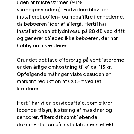
uden at miste varmen (91 %
varmegenvinding). Endvidere blev der
installeret pollen- og hepafiltre i enhederne,
da beboeren lider af allergi. Hertil har
installationen et lydniveau på 28 dB ved drift
og generer således ikke beboeren, der har
hobbyrum i kælderen.
Grundet det lave elforbrug på ventilatorerne
er den årlige omkostning til el ca. 113 kr.
Opfølgende målinger viste desuden en
markant reduktion af CO₂-niveauet i
kælderen.
Hertil har vi en serviceaftale, som sikrer
løbende tilsyn, justering af maskiner og
sensorer, filterskift samt løbende
dokumentation på installationens effekt.​‍​‍‌‍ ‌ ​‍‌‍‍‌‌‍‌ ‌‍‍‌‌‍ ‍​‍​‍​ ‍‍​‍​‍‌ ​ ‌‍​‌‌‍ ‍‌‍‍‌‌ ‌​‌ ‍‌​‍ ‍‌‍‍‌‌‍ ​‍​‍​‍ ​​‍​‍‌‍‍​‌ ​‍‌‍‌‌‌‍‌‍​‍​‍​ ‍‍​‍​‍​‍ ‌ ​ ‌ ‌​‌ ‌‌‌‍‌​‌‍‍‌‌‍ ​‍ ‌‍‍‌‌‍ ‍‌ ‌​‌‍‌‌‌‍ ‍‌ ‌​​‍ ‌‍‌‌‌‍‌​‌‍‍‌‌ ‌​​‍ ‌‍ ‌‌‍ ‌‍‌​‌‍‌‌​ ‌‌ ​​‌ ​‍‌‍‌‌‌ ​ ‌‍‌‌‌‍ ‍‌ ‌​‌‍​‌‌ ‌​‌‍‍‌‌‍ ‌‍ ‍​ ‍ ‌‍‍‌‌‍‌​​ ‌​ ‍‌​ ​‍‌‍​‍​ ​ ‌‍‌‌​ ‌ ​ ‌​​ ​‍​‍ ‌​ ​‍​ ​‌​ ​‌​ ‌ ​‍ ‌​ ‌​​ ‌‌​ ‌‌‌‍‌​​‍ ‌​ ‍​​ ‍​​ ‌‍‌‍​‌​‍ ‌‌‍‌‍‌‍‌​​ ​‌​ ‌‍​ ​ ​ ‍‌​ ‌‌‌‍​ ​ ‍‌‌‍‌‍​ ​​​ ‌‍​ ‍ ‌ ‌​‌ ‍‌‌ ​​‌‍‌‌​ ‌‌ ​ ‌‍‍‌‌ ‌​‌‍‌‌‌‌​​‌‍​‌‌‍‌ ‌‍‌‌​ ‍ ‌ ​​‌‍​‌‌ ‌​‌‍‍​​ ‌‌ ​​‌‍​‌‌‍‌ ‌‍‌‌‌​​‍‌ ‌‌‌‍‍‌‌‍ ​‌‍‌​‌‍‌‌‌ ​‍​‍‌‌​ ‌‌‌​​‍‌‌ ‌‍‍ ‌‍‌‌‌ ‍‌​‍‌‌​ ​ ‌​‌​​‍‌‌​ ​ ‌​‌​​‍‌‌​ ​‍​ ​‍​ ‌‍​ ‍​​ ‌‌​ ​ ​ ​‍​ ‌​​ ​ ‌‍​‌‌‍‌​​ ​​‌‍‌​​ ​​​‍‌‌​ ​‍​ ​‍​‍‌‌​ ‌‌‌​‌​​‍ ‍‌‍​ ‌‍ ‌‍ ‍‌ ‌​‌‍‌‌‌‍ ‍‌ ‌​​‍‌‌​ ‌‌‌​​‍‌‌ ‌‍‍ ‌‍‌‌‌ ‍‌​‍‌‌​ ​ ‌​‌​​‍‌‌​ ​ ‌​‌​​‍‌‌​ ​‍​ ​‍​ ​‍‌‍‌​​ ​​​ ‍​‌‍​‍​ ‌​​ ​‌​ ​‍‌‍‌‍​ ​ ​ ‍​‌‍​‌​‍‌‌​ ​‍​ ​‍​‍‌‌​ ‌‌‌​‌​​‍ ‍‌‍​ ‌‍‍​‌‍‍‌‌‍ ​‌‍‌​‌ ​‍‌‍‌‌‌‍ ‍​‍‌‌​ ‌‌‌​​‍‌‌ ‌‍‍ ‌‍‌‌‌ ‍‌​‍‌‌​ ​ ‌​‌​​‍‌‌​ ​ ‌​‌​​‍‌‌​ ​‍​ ​‍​ ‌ ​ ‌ ​ ‍‌​ ‌​​ ​‌​ ​ ​ ‍‌​ ‌ ‌‍​‌‌‍‌‌​ ​​‌‍‌‌​‍‌‌​ ​‍​ ​‍​‍‌‌​ ‌‌‌​‌​​‍ ‍‌ ‌​‌‍‌‌‌ ‍​‌ ‌​​ ‌‍​‍‌‍​‌‌ ​ ‌‍‌‌‌‌‌‌‌ ​‍‌‍ ​​ ‌​‍‌‌​ ​‍‌​‌‍‌ ​ ‌ ‌​‌ ‌‌‌‍‌​‌‍‍‌‌‍ ​‍‌‍‌‍‍‌‌‍‌​​ ‌​ ‍‌​ ​‍‌‍​‍​ ​ ‌‍‌‌​ ‌ ​ ‌​​ ​‍​‍ ‌​ ​‍​ ​‌​ ​‌​ ‌ ​‍ ‌​ ‌​​ ‌‌​ ‌‌‌‍‌​​‍ ‌​ ‍​​ ‍​​ ‌‍‌‍​‌​‍ ‌‌‍‌‍‌‍‌​​ ​‌​ ‌‍​ ​ ​ ‍‌​ ‌‌‌‍​ ​ ‍‌‌‍‌‍​ ​​​ ‌‍​‍‌‍‌ ‌​‌ ‍‌‌ ​​‌‍‌‌​ ‌‌ ​ ‌‍‍‌‌ ‌​‌‍‌‌‌‌​​‌‍​‌‌‍‌ ‌‍‌‌​‍‌‍‌ ​​‌‍​‌‌ ‌​‌‍‍​​ ‌‌ ​​‌‍​‌‌‍‌ ‌‍‌‌‌​​‍‌ ‌‌‌‍‍‌‌‍ ​‌‍‌​‌‍‌‌‌ ​‍​‍‌‌​ ‌‌‌​​‍‌‌ ‌‍‍ ‌‍‌‌‌ ‍‌​‍‌‌​ ​ ‌​‌​​‍‌‌​ ​ ‌​‌​​‍‌‌​ ​‍​ ​‍​ ‌‍​ ‍​​ ‌‌​ ​ ​ ​‍​ ‌​​ ​ ‌‍​‌‌‍‌​​ ​​‌‍‌​​ ​​​‍‌‌​ ​‍​ ​‍​‍‌‌​ ‌‌‌​‌​​‍ ‍‌‍​ ‌‍ ‌‍ ‍‌ ‌​‌‍‌‌‌‍ ‍‌ ‌​​‍‌‌​ ‌‌‌​​‍‌‌ ‌‍‍ ‌‍‌‌‌ ‍‌​‍‌‌​ ​ ‌​‌​​‍‌‌​ ​ ‌​‌​​‍‌‌​ ​‍​ ​‍​ ​‍‌‍‌​​ ​​​ ‍​‌‍​‍​ ‌​​ ​‌​ ​‍‌‍‌‍​ ​ ​ ‍​‌‍​‌​‍‌‌​ ​‍​ ​‍​‍‌‌​ ‌‌‌​‌​​‍ ‍‌‍​ ‌‍‍​‌‍‍‌‌‍ ​‌‍‌​‌ ​‍‌‍‌‌‌‍ ‍​‍‌‌​ ‌‌‌​​‍‌‌ ‌‍‍ ‌‍‌‌‌ ‍‌​‍‌‌​ ​ ‌​‌​​‍‌‌​ ​ ‌​‌​​‍‌‌​ ​‍​ ​‍​ ‌ ​ ‌ ​ ‍‌​ ‌​​ ​‌​ ​ ​ ‍‌​ ‌ ‌‍​‌‌‍‌‌​ ​​‌‍‌‌​‍‌‌​ ​‍​ ​‍​‍‌‌​ ‌‌‌​‌​​‍ ‍‌ ‌​‌‍‌‌‌ ‍​‌ ‌​​‍‌‍‌ ​​‌‍‌‌‌ ​‍‌ ​ ‌ ​​‌‍‌‌‌‍​ ‌ ‌​‌‍‍‌‌ ‌‍‌‍‌‌​ ‌‌ ​​‌ ‌‌‌‍​‍‌‍ ​‌‍‍‌‌ ​ ‌‍‍​‌‍‌‌‌‍‌​​‍​‍‌ ‌