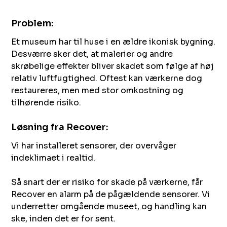
Problem:
Et museum har til huse i en ældre ikonisk bygning.
Desværre sker det, at malerier og andre
skrøbelige effekter bliver skadet som følge af høj
relativ luftfugtighed. Oftest kan værkerne dog
restaureres, men med stor omkostning og
tilhørende risiko.​‍​‍‌‍ ‌ ​‍‌‍‍‌‌‍‌ ‌‍‍‌‌‍ ‍​‍​‍​ ‍‍​‍​‍‌ ​ ‌‍​‌‌‍ ‍‌‍‍‌‌ ‌​‌ ‍‌​‍ ‍‌‍‍‌‌‍ ​‍​‍​‍ ​​‍​‍‌‍‍​‌ ​‍‌‍‌‌‌‍‌‍​‍​‍​ ‍‍​‍​‍​‍ ‌ ​ ‌ ‌​‌ ‌‌‌‍‌​‌‍‍‌‌‍ ​‍ ‌‍‍‌‌‍ ‍‌ ‌​‌‍‌‌‌‍ ‍‌ ‌​​‍ ‌‍‌‌‌‍‌​‌‍‍‌‌ ‌​​‍ ‌‍ ‌‌‍ ‌‍‌​‌‍‌‌​ ‌‌ ​​‌ ​‍‌‍‌‌‌ ​ ‌‍‌‌‌‍ ‍‌ ‌​‌‍​‌‌ ‌​‌‍‍‌‌‍ ‌‍ ‍​ ‍ ‌‍‍‌‌‍‌​​ ‌​ ‍‌​ ​‍‌‍​‍​ ​ ‌‍‌‌​ ‌ ​ ‌​​ ​‍​‍ ‌​ ​‍​ ​‌​ ​‌​ ‌ ​‍ ‌​ ‌​​ ‌‌​ ‌‌‌‍‌​​‍ ‌​ ‍​​ ‍​​ ‌‍‌‍​‌​‍ ‌‌‍‌‍‌‍‌​​ ​‌​ ‌‍​ ​ ​ ‍‌​ ‌‌‌‍​ ​ ‍‌‌‍‌‍​ ​​​ ‌‍​ ‍ ‌ ‌​‌ ‍‌‌ ​​‌‍‌‌​ ‌‌ ​ ‌‍‍‌‌ ‌​‌‍‌‌‌‌​​‌‍​‌‌‍‌ ‌‍‌‌​ ‍ ‌ ​​‌‍​‌‌ ‌​‌‍‍​​ ‌‌ ​​‌‍​‌‌‍‌ ‌‍‌‌‌​​‍‌ ‌‌‌‍‍‌‌‍ ​‌‍‌​‌‍‌‌‌ ​‍​‍‌‌​ ‌‌‌​​‍‌‌ ‌‍‍ ‌‍‌‌‌ ‍‌​‍‌‌​ ​ ‌​‌​​‍‌‌​ ​ ‌​‌​​‍‌‌​ ​‍​ ​‍​ ‌‍​ ‍​​ ‌‌​ ​ ​ ​‍​ ‌​​ ​ ‌‍​‌‌‍‌​​ ​​‌‍‌​​ ​​​‍‌‌​ ​‍​ ​‍​‍‌‌​ ‌‌‌​‌​​‍ ‍‌‍​ ‌‍ ‌‍ ‍‌ ‌​‌‍‌‌‌‍ ‍‌ ‌​​‍‌‌​ ‌‌‌​​‍‌‌ ‌‍‍ ‌‍‌‌‌ ‍‌​‍‌‌​ ​ ‌​‌​​‍‌‌​ ​ ‌​‌​​‍‌‌​ ​‍​ ​‍​ ​‌​ ​​​ ‌​​ ‌ ​ ​ ​ ​‍​ ‌​​ ​‍​ ‌‍​ ‍​​ ​​​ ‌‌​‍‌‌​ ​‍​ ​‍​‍‌‌​ ‌‌‌​‌​​‍ ‍‌‍​ ‌‍‍​‌‍‍‌‌‍ ​‌‍‌​‌ ​‍‌‍‌‌‌‍ ‍​‍‌‌​ ‌‌‌​​‍‌‌ ‌‍‍ ‌‍‌‌‌ ‍‌​‍‌‌​ ​ ‌​‌​​‍‌‌​ ​ ‌​‌​​‍‌‌​ ​‍​ ​‍​ ​‍​ ​​‌‍​‍‌‍​ ​ ‍​​ ​‍​ ‍​​ ‍​​ ​‌‌‍‌‌​ ​ ‌‍​‌​‍‌‌​ ​‍​ ​‍​‍‌‌​ ‌‌‌​‌​​‍ ‍‌ ‌​‌‍‌‌‌ ‍​‌ ‌​​ ‌‍​‍‌‍​‌‌ ​ ‌‍‌‌‌‌‌‌‌ ​‍‌‍ ​​ ‌​‍‌‌​ ​‍‌​‌‍‌ ​ ‌ ‌​‌ ‌‌‌‍‌​‌‍‍‌‌‍ ​‍‌‍‌‍‍‌‌‍‌​​ ‌​ ‍‌​ ​‍‌‍​‍​ ​ ‌‍‌‌​ ‌ ​ ‌​​ ​‍​‍ ‌​ ​‍​ ​‌​ ​‌​ ‌ ​‍ ‌​ ‌​​ ‌‌​ ‌‌‌‍‌​​‍ ‌​ ‍​​ ‍​​ ‌‍‌‍​‌​‍ ‌‌‍‌‍‌‍‌​​ ​‌​ ‌‍​ ​ ​ ‍‌​ ‌‌‌‍​ ​ ‍‌‌‍‌‍​ ​​​ ‌‍​‍‌‍‌ ‌​‌ ‍‌‌ ​​‌‍‌‌​ ‌‌ ​ ‌‍‍‌‌ ‌​‌‍‌‌‌‌​​‌‍​‌‌‍‌ ‌‍‌‌​‍‌‍‌ ​​‌‍​‌‌ ‌​‌‍‍​​ ‌‌ ​​‌‍​‌‌‍‌ ‌‍‌‌‌​​‍‌ ‌‌‌‍‍‌‌‍ ​‌‍‌​‌‍‌‌‌ ​‍​‍‌‌​ ‌‌‌​​‍‌‌ ‌‍‍ ‌‍‌‌‌ ‍‌​‍‌‌​ ​ ‌​‌​​‍‌‌​ ​ ‌​‌​​‍‌‌​ ​‍​ ​‍​ ‌‍​ ‍​​ ‌‌​ ​ ​ ​‍​ ‌​​ ​ ‌‍​‌‌‍‌​​ ​​‌‍‌​​ ​​​‍‌‌​ ​‍​ ​‍​‍‌‌​ ‌‌‌​‌​​‍ ‍‌‍​ ‌‍ ‌‍ ‍‌ ‌​‌‍‌‌‌‍ ‍‌ ‌​​‍‌‌​ ‌‌‌​​‍‌‌ ‌‍‍ ‌‍‌‌‌ ‍‌​‍‌‌​ ​ ‌​‌​​‍‌‌​ ​ ‌​‌​​‍‌‌​ ​‍​ ​‍​ ​‌​ ​​​ ‌​​ ‌ ​ ​ ​ ​‍​ ‌​​ ​‍​ ‌‍​ ‍​​ ​​​ ‌‌​‍‌‌​ ​‍​ ​‍​‍‌‌​ ‌‌‌​‌​​‍ ‍‌‍​ ‌‍‍​‌‍‍‌‌‍ ​‌‍‌​‌ ​‍‌‍‌‌‌‍ ‍​‍‌‌​ ‌‌‌​​‍‌‌ ‌‍‍ ‌‍‌‌‌ ‍‌​‍‌‌​ ​ ‌​‌​​‍‌‌​ ​ ‌​‌​​‍‌‌​ ​‍​ ​‍​ ​‍​ ​​‌‍​‍‌‍​ ​ ‍​​ ​‍​ ‍​​ ‍​​ ​‌‌‍‌‌​ ​ ‌‍​‌​‍‌‌​ ​‍​ ​‍​‍‌‌​ ‌‌‌​‌​​‍ ‍‌ ‌​‌‍‌‌‌ ‍​‌ ‌​​‍‌‍‌ ​​‌‍‌‌‌ ​‍‌ ​ ‌ ​​‌‍‌‌‌‍​ ‌ ‌​‌‍‍‌‌ ‌‍‌‍‌‌​ ‌‌ ​​‌ ‌‌‌‍​‍‌‍ ​‌‍‍‌‌ ​ ‌‍‍​‌‍‌‌‌‍‌​​‍​‍‌ ‌
Løsning fra Recover:​​​​‌ ‍ ​‍​‍‌‍ ‌ ​‍‌‍‍‌‌‍‌ ‌‍‍‌‌‍ ‍​‍​‍​ ‍‍​‍​‍‌ ​ ‌‍​‌‌‍ ‍‌‍‍‌‌ ‌​‌ ‍‌​‍ ‍‌‍‍‌‌‍ ​‍​‍​‍ ​​‍​‍‌‍‍​‌ ​‍‌‍‌‌‌‍‌‍​‍​‍​ ‍‍​‍​‍​‍ ‌ ​ ‌ ‌​‌ ‌‌‌‍‌​‌‍‍‌‌‍ ​‍ ‌‍‍‌‌‍ ‍‌ ‌​‌‍‌‌‌‍ ‍‌ ‌​​‍ ‌‍‌‌‌‍‌​‌‍‍‌‌ ‌​​‍ ‌‍ ‌‌‍ ‌‍‌​‌‍‌‌​ ‌‌ ​​‌ ​‍‌‍‌‌‌ ​ ‌‍‌‌‌‍ ‍‌ ‌​‌‍​‌‌ ‌​‌‍‍‌‌‍ ‌‍ ‍​ ‍ ‌‍‍‌‌‍‌​​ ‌​ ‍‌​ ​‍‌‍​‍​ ​ ‌‍‌‌​ ‌ ​ ‌​​ ​‍​‍ ‌​ ​‍​ ​‌​ ​‌​ ‌ ​‍ ‌​ ‌​​ ‌‌​ ‌‌‌‍‌​​‍ ‌​ ‍​​ ‍​​ ‌‍‌‍​‌​‍ ‌‌‍‌‍‌‍‌​​ ​‌​ ‌‍​ ​ ​ ‍‌​ ‌‌‌‍​ ​ ‍‌‌‍‌‍​ ​​​ ‌‍​ ‍ ‌ ‌​‌ ‍‌‌ ​​‌‍‌‌​ ‌‌ ​ ‌‍‍‌‌ ‌​‌‍‌‌‌‌​​‌‍​‌‌‍‌ ‌‍‌‌​ ‍ ‌ ​​‌‍​‌‌ ‌​‌‍‍​​ ‌‌ ​​‌‍​‌‌‍‌ ‌‍‌‌‌​​‍‌ ‌‌‌‍‍‌‌‍ ​‌‍‌​‌‍‌‌‌ ​‍​‍‌‌​ ‌‌‌​​‍‌‌ ‌‍‍ ‌‍‌‌‌ ‍‌​‍‌‌​ ​ ‌​‌​​‍‌‌​ ​ ‌​‌​​‍‌‌​ ​‍​ ​‍​ ‌‍​ ‍​​ ‌‌​ ​ ​ ​‍​ ‌​​ ​ ‌‍​‌‌‍‌​​ ​​‌‍‌​​ ​​​‍‌‌​ ​‍​ ​‍​‍‌‌​ ‌‌‌​‌​​‍ ‍‌‍​ ‌‍ ‌‍ ‍‌ ‌​‌‍‌‌‌‍ ‍‌ ‌​​‍‌‌​ ‌‌‌​​‍‌‌ ‌‍‍ ‌‍‌‌‌ ‍‌​‍‌‌​ ​ ‌​‌​​‍‌‌​ ​ ‌​‌​​‍‌‌​ ​‍​ ​‍​ ​‌‌‍‌​​ ​​​ ​​‌‍‌​​ ​‍​ ‌‍​ ‌ ​ ‌‍‌‍‌‍​ ‌​​ ‍​​‍‌‌​ ​‍​ ​‍​‍‌‌​ ‌‌‌​‌​​‍ ‍‌‍​ ‌‍‍​‌‍‍‌‌‍ ​‌‍‌​‌ ​‍‌‍‌‌‌‍ ‍​‍‌‌​ ‌‌‌​​‍‌‌ ‌‍‍ ‌‍‌‌‌ ‍‌​‍‌‌​ ​ ‌​‌​​‍‌‌​ ​ ‌​‌​​‍‌‌​ ​‍​ ​‍‌‍‌‍​ ​‍​ ‌‍​ ​‌‌‍​‌​ ‌​‌‍‌‍​ ‌‌‌‍​ ‌‍​‍​ ‌‍​ ​‌​‍‌‌​ ​‍​ ​‍​‍‌‌​ ‌‌‌​‌​​‍ ‍‌ ‌​‌‍‌‌‌ ‍​‌ ‌​​ ‌‍​‍‌‍​‌‌ ​ ‌‍‌‌‌‌‌‌‌ ​‍‌‍ ​​ ‌​‍‌‌​ ​‍‌​‌‍‌ ​ ‌ ‌​‌ ‌‌‌‍‌​‌‍‍‌‌‍ ​‍‌‍‌‍‍‌‌‍‌​​ ‌​ ‍‌​ ​‍‌‍​‍​ ​ ‌‍‌‌​ ‌ ​ ‌​​ ​‍​‍ ‌​ ​‍​ ​‌​ ​‌​ ‌ ​‍ ‌​ ‌​​ ‌‌​ ‌‌‌‍‌​​‍ ‌​ ‍​​ ‍​​ ‌‍‌‍​‌​‍ ‌‌‍‌‍‌‍‌​​ ​‌​ ‌‍​ ​ ​ ‍‌​ ‌‌‌‍​ ​ ‍‌‌‍‌‍​ ​​​ ‌‍​‍‌‍‌ ‌​‌ ‍‌‌ ​​‌‍‌‌​ ‌‌ ​ ‌‍‍‌‌ ‌​‌‍‌‌‌‌​​‌‍​‌‌‍‌ ‌‍‌‌​‍‌‍‌ ​​‌‍​‌‌ ‌​‌‍‍​​ ‌‌ ​​‌‍​‌‌‍‌ ‌‍‌‌‌​​‍‌ ‌‌‌‍‍‌‌‍ ​‌‍‌​‌‍‌‌‌ ​‍​‍‌‌​ ‌‌‌​​‍‌‌ ‌‍‍ ‌‍‌‌‌ ‍‌​‍‌‌​ ​ ‌​‌​​‍‌‌​ ​ ‌​‌​​‍‌‌​ ​‍​ ​‍​ ‌‍​ ‍​​ ‌‌​ ​ ​ ​‍​ ‌​​ ​ ‌‍​‌‌‍‌​​ ​​‌‍‌​​ ​​​‍‌‌​ ​‍​ ​‍​‍‌‌​ ‌‌‌​‌​​‍ ‍‌‍​ ‌‍ ‌‍ ‍‌ ‌​‌‍‌‌‌‍ ‍‌ ‌​​‍‌‌​ ‌‌‌​​‍‌‌ ‌‍‍ ‌‍‌‌‌ ‍‌​‍‌‌​ ​ ‌​‌​​‍‌‌​ ​ ‌​‌​​‍‌‌​ ​‍​ ​‍​ ​‌‌‍‌​​ ​​​ ​​‌‍‌​​ ​‍​ ‌‍​ ‌ ​ ‌‍‌‍‌‍​ ‌​​ ‍​​‍‌‌​ ​‍​ ​‍​‍‌‌​ ‌‌‌​‌​​‍ ‍‌‍​ ‌‍‍​‌‍‍‌‌‍ ​‌‍‌​‌ ​‍‌‍‌‌‌‍ ‍​‍‌‌​ ‌‌‌​​‍‌‌ ‌‍‍ ‌‍‌‌‌ ‍‌​‍‌‌​ ​ ‌​‌​​‍‌‌​ ​ ‌​‌​​‍‌‌​ ​‍​ ​‍‌‍‌‍​ ​‍​ ‌‍​ ​‌‌‍​‌​ ‌​‌‍‌‍​ ‌‌‌‍​ ‌‍​‍​ ‌‍​ ​‌​‍‌‌​ ​‍​ ​‍​‍‌‌​ ‌‌‌​‌​​‍ ‍‌ ‌​‌‍‌‌‌ ‍​‌ ‌​​‍‌‍‌ ​​‌‍‌‌‌ ​‍‌ ​ ‌ ​​‌‍‌‌‌‍​ ‌ ‌​‌‍‍‌‌ ‌‍‌‍‌‌​ ‌‌ ​​‌ ‌‌‌‍​‍‌‍ ​‌‍‍‌‌ ​ ‌‍‍​‌‍‌‌‌‍‌​​‍​‍‌ ‌
Vi har installeret sensorer, der overvåger
indeklimaet i realtid.
Så snart der er risiko for skade på værkerne, får
Recover en alarm på de pågældende sensorer. Vi
underretter omgående museet, og handling kan
ske, inden det er for sent.