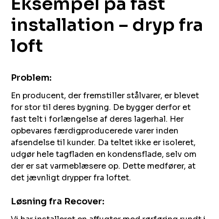
Eksempel på fast
installation – dryp fra
loft​​​​‌ ‍ ​‍​‍‌‍ ‌ ​‍‌‍‍‌‌‍‌ ‌‍‍‌‌‍ ‍​‍​‍​ ‍‍​‍​‍‌ ​ ‌‍​‌‌‍ ‍‌‍‍‌‌ ‌​‌ ‍‌​‍ ‍‌‍‍‌‌‍ ​‍​‍​‍ ​​‍​‍‌‍‍​‌ ​‍‌‍‌‌‌‍‌‍​‍​‍​ ‍‍​‍​‍​‍ ‌ ​ ‌ ‌​‌ ‌‌‌‍‌​‌‍‍‌‌‍ ​‍ ‌‍‍‌‌‍ ‍‌ ‌​‌‍‌‌‌‍ ‍‌ ‌​​‍ ‌‍‌‌‌‍‌​‌‍‍‌‌ ‌​​‍ ‌‍ ‌‌‍ ‌‍‌​‌‍‌‌​ ‌‌ ​​‌ ​‍‌‍‌‌‌ ​ ‌‍‌‌‌‍ ‍‌ ‌​‌‍​‌‌ ‌​‌‍‍‌‌‍ ‌‍ ‍​ ‍ ‌‍‍‌‌‍‌​​ ‌​ ‍‌​ ​‍‌‍​‍​ ​ ‌‍‌‌​ ‌ ​ ‌​​ ​‍​‍ ‌​ ​‍​ ​‌​ ​‌​ ‌ ​‍ ‌​ ‌​​ ‌‌​ ‌‌‌‍‌​​‍ ‌​ ‍​​ ‍​​ ‌‍‌‍​‌​‍ ‌‌‍‌‍‌‍‌​​ ​‌​ ‌‍​ ​ ​ ‍‌​ ‌‌‌‍​ ​ ‍‌‌‍‌‍​ ​​​ ‌‍​ ‍ ‌ ‌​‌ ‍‌‌ ​​‌‍‌‌​ ‌‌ ​ ‌‍‍‌‌ ‌​‌‍‌‌‌‌​​‌‍​‌‌‍‌ ‌‍‌‌​ ‍ ‌ ​​‌‍​‌‌ ‌​‌‍‍​​ ‌‌ ​​‌‍​‌‌‍‌ ‌‍‌‌‌​​‍‌ ‌‌‌‍‍‌‌‍ ​‌‍‌​‌‍‌‌‌ ​‍​‍‌‌​ ‌‌‌​​‍‌‌ ‌‍‍ ‌‍‌‌‌ ‍‌​‍‌‌​ ​ ‌​‌​​‍‌‌​ ​ ‌​‌​​‍‌‌​ ​‍​ ​‍​ ‌‍​ ‍​​ ‌‌​ ​ ​ ​‍​ ‌​​ ​ ‌‍​‌‌‍‌​​ ​​‌‍‌​​ ​​​‍‌‌​ ​‍​ ​‍​‍‌‌​ ‌‌‌​‌​​‍ ‍‌‍​ ‌‍ ‌‍ ‍‌ ‌​‌‍‌‌‌‍ ‍‌ ‌​​‍‌‌​ ‌‌‌​​‍‌‌ ‌‍‍ ‌‍‌‌‌ ‍‌​‍‌‌​ ​ ‌​‌​​‍‌‌​ ​ ‌​‌​​‍‌‌​ ​‍​ ​‍​ ​​‌‍​‌​ ‍​‌‍​‌​ ‌ ​ ‌ ‌‍​‌​ ‌​​ ‍​‌‍‌‍​ ‌‍‌‍‌‌​‍‌‌​ ​‍​ ​‍​‍‌‌​ ‌‌‌​‌​​‍ ‍‌‍​ ‌‍‍​‌‍‍‌‌‍ ​‌‍‌​‌ ​‍‌‍‌‌‌‍ ‍​‍‌‌​ ‌‌‌​​‍‌‌ ‌‍‍ ‌‍‌‌‌ ‍‌​‍‌‌​ ​ ‌​‌​​‍‌‌​ ​ ‌​‌​​‍‌‌​ ​‍​ ​‍​ ‍​‌‍​ ‌‍​‍​ ​‍​ ​‌‌‍​‍‌‍​ ​ ​​‌‍‌​​ ‌‌​ ​‍​ ​‌​‍‌‌​ ​‍​ ​‍​‍‌‌​ ‌‌‌​‌​​‍ ‍‌ ‌​‌‍‌‌‌ ‍​‌ ‌​​ ‌‍​‍‌‍​‌‌ ​ ‌‍‌‌‌‌‌‌‌ ​‍‌‍ ​​ ‌​‍‌‌​ ​‍‌​‌‍‌ ​ ‌ ‌​‌ ‌‌‌‍‌​‌‍‍‌‌‍ ​‍‌‍‌‍‍‌‌‍‌​​ ‌​ ‍‌​ ​‍‌‍​‍​ ​ ‌‍‌‌​ ‌ ​ ‌​​ ​‍​‍ ‌​ ​‍​ ​‌​ ​‌​ ‌ ​‍ ‌​ ‌​​ ‌‌​ ‌‌‌‍‌​​‍ ‌​ ‍​​ ‍​​ ‌‍‌‍​‌​‍ ‌‌‍‌‍‌‍‌​​ ​‌​ ‌‍​ ​ ​ ‍‌​ ‌‌‌‍​ ​ ‍‌‌‍‌‍​ ​​​ ‌‍​‍‌‍‌ ‌​‌ ‍‌‌ ​​‌‍‌‌​ ‌‌ ​ ‌‍‍‌‌ ‌​‌‍‌‌‌‌​​‌‍​‌‌‍‌ ‌‍‌‌​‍‌‍‌ ​​‌‍​‌‌ ‌​‌‍‍​​ ‌‌ ​​‌‍​‌‌‍‌ ‌‍‌‌‌​​‍‌ ‌‌‌‍‍‌‌‍ ​‌‍‌​‌‍‌‌‌ ​‍​‍‌‌​ ‌‌‌​​‍‌‌ ‌‍‍ ‌‍‌‌‌ ‍‌​‍‌‌​ ​ ‌​‌​​‍‌‌​ ​ ‌​‌​​‍‌‌​ ​‍​ ​‍​ ‌‍​ ‍​​ ‌‌​ ​ ​ ​‍​ ‌​​ ​ ‌‍​‌‌‍‌​​ ​​‌‍‌​​ ​​​‍‌‌​ ​‍​ ​‍​‍‌‌​ ‌‌‌​‌​​‍ ‍‌‍​ ‌‍ ‌‍ ‍‌ ‌​‌‍‌‌‌‍ ‍‌ ‌​​‍‌‌​ ‌‌‌​​‍‌‌ ‌‍‍ ‌‍‌‌‌ ‍‌​‍‌‌​ ​ ‌​‌​​‍‌‌​ ​ ‌​‌​​‍‌‌​ ​‍​ ​‍​ ​​‌‍​‌​ ‍​‌‍​‌​ ‌ ​ ‌ ‌‍​‌​ ‌​​ ‍​‌‍‌‍​ ‌‍‌‍‌‌​‍‌‌​ ​‍​ ​‍​‍‌‌​ ‌‌‌​‌​​‍ ‍‌‍​ ‌‍‍​‌‍‍‌‌‍ ​‌‍‌​‌ ​‍‌‍‌‌‌‍ ‍​‍‌‌​ ‌‌‌​​‍‌‌ ‌‍‍ ‌‍‌‌‌ ‍‌​‍‌‌​ ​ ‌​‌​​‍‌‌​ ​ ‌​‌​​‍‌‌​ ​‍​ ​‍​ ‍​‌‍​ ‌‍​‍​ ​‍​ ​‌‌‍​‍‌‍​ ​ ​​‌‍‌​​ ‌‌​ ​‍​ ​‌​‍‌‌​ ​‍​ ​‍​‍‌‌​ ‌‌‌​‌​​‍ ‍‌ ‌​‌‍‌‌‌ ‍​‌ ‌​​‍‌‍‌ ​​‌‍‌‌‌ ​‍‌ ​ ‌ ​​‌‍‌‌‌‍​ ‌ ‌​‌‍‍‌‌ ‌‍‌‍‌‌​ ‌‌ ​​‌ ‌‌‌‍​‍‌‍ ​‌‍‍‌‌ ​ ‌‍‍​‌‍‌‌‌‍‌​​‍​‍‌ ‌
Problem:
En producent, der fremstiller stålvarer, er blevet
for stor til deres bygning. De bygger derfor et
fast telt i forlængelse af deres lagerhal. Her
opbevares færdigproducerede varer inden
afsendelse til kunder. Da teltet ikke er isoleret,
udgør hele tagfladen en kondensflade, selv om
der er sat varmeblæsere op. Dette medfører, at
det jævnligt drypper fra loftet.​‍​‍‌‍ ‌ ​‍‌‍‍‌‌‍‌ ‌‍‍‌‌‍ ‍​‍​‍​ ‍‍​‍​‍‌ ​ ‌‍​‌‌‍ ‍‌‍‍‌‌ ‌​‌ ‍‌​‍ ‍‌‍‍‌‌‍ ​‍​‍​‍ ​​‍​‍‌‍‍​‌ ​‍‌‍‌‌‌‍‌‍​‍​‍​ ‍‍​‍​‍​‍ ‌ ​ ‌ ‌​‌ ‌‌‌‍‌​‌‍‍‌‌‍ ​‍ ‌‍‍‌‌‍ ‍‌ ‌​‌‍‌‌‌‍ ‍‌ ‌​​‍ ‌‍‌‌‌‍‌​‌‍‍‌‌ ‌​​‍ ‌‍ ‌‌‍ ‌‍‌​‌‍‌‌​ ‌‌ ​​‌ ​‍‌‍‌‌‌ ​ ‌‍‌‌‌‍ ‍‌ ‌​‌‍​‌‌ ‌​‌‍‍‌‌‍ ‌‍ ‍​ ‍ ‌‍‍‌‌‍‌​​ ‌​ ‍‌​ ​‍‌‍​‍​ ​ ‌‍‌‌​ ‌ ​ ‌​​ ​‍​‍ ‌​ ​‍​ ​‌​ ​‌​ ‌ ​‍ ‌​ ‌​​ ‌‌​ ‌‌‌‍‌​​‍ ‌​ ‍​​ ‍​​ ‌‍‌‍​‌​‍ ‌‌‍‌‍‌‍‌​​ ​‌​ ‌‍​ ​ ​ ‍‌​ ‌‌‌‍​ ​ ‍‌‌‍‌‍​ ​​​ ‌‍​ ‍ ‌ ‌​‌ ‍‌‌ ​​‌‍‌‌​ ‌‌ ​ ‌‍‍‌‌ ‌​‌‍‌‌‌‌​​‌‍​‌‌‍‌ ‌‍‌‌​ ‍ ‌ ​​‌‍​‌‌ ‌​‌‍‍​​ ‌‌ ​​‌‍​‌‌‍‌ ‌‍‌‌‌​​‍‌ ‌‌‌‍‍‌‌‍ ​‌‍‌​‌‍‌‌‌ ​‍​‍‌‌​ ‌‌‌​​‍‌‌ ‌‍‍ ‌‍‌‌‌ ‍‌​‍‌‌​ ​ ‌​‌​​‍‌‌​ ​ ‌​‌​​‍‌‌​ ​‍​ ​‍​ ‌‍​ ‍​​ ‌‌​ ​ ​ ​‍​ ‌​​ ​ ‌‍​‌‌‍‌​​ ​​‌‍‌​​ ​​​‍‌‌​ ​‍​ ​‍​‍‌‌​ ‌‌‌​‌​​‍ ‍‌‍​ ‌‍ ‌‍ ‍‌ ‌​‌‍‌‌‌‍ ‍‌ ‌​​‍‌‌​ ‌‌‌​​‍‌‌ ‌‍‍ ‌‍‌‌‌ ‍‌​‍‌‌​ ​ ‌​‌​​‍‌‌​ ​ ‌​‌​​‍‌‌​ ​‍​ ​‍​ ​‍​ ‌‍​ ‍‌​ ‌‍‌‍‌‍​ ‌​‌‍​‌​ ​‍‌‍​ ‌‍​‍​ ​ ​ ‌​​‍‌‌​ ​‍​ ​‍​‍‌‌​ ‌‌‌​‌​​‍ ‍‌‍​ ‌‍‍​‌‍‍‌‌‍ ​‌‍‌​‌ ​‍‌‍‌‌‌‍ ‍​‍‌‌​ ‌‌‌​​‍‌‌ ‌‍‍ ‌‍‌‌‌ ‍‌​‍‌‌​ ​ ‌​‌​​‍‌‌​ ​ ‌​‌​​‍‌‌​ ​‍​ ​‍​ ‌‌​ ​‌​ ‌​​ ‌‌​ ‌ ‌‍‌‌​ ‌​‌‍​‍‌‍‌‍‌‍​‍​ ​‍‌‍​‍​‍‌‌​ ​‍​ ​‍​‍‌‌​ ‌‌‌​‌​​‍ ‍‌ ‌​‌‍‌‌‌ ‍​‌ ‌​​ ‌‍​‍‌‍​‌‌ ​ ‌‍‌‌‌‌‌‌‌ ​‍‌‍ ​​ ‌​‍‌‌​ ​‍‌​‌‍‌ ​ ‌ ‌​‌ ‌‌‌‍‌​‌‍‍‌‌‍ ​‍‌‍‌‍‍‌‌‍‌​​ ‌​ ‍‌​ ​‍‌‍​‍​ ​ ‌‍‌‌​ ‌ ​ ‌​​ ​‍​‍ ‌​ ​‍​ ​‌​ ​‌​ ‌ ​‍ ‌​ ‌​​ ‌‌​ ‌‌‌‍‌​​‍ ‌​ ‍​​ ‍​​ ‌‍‌‍​‌​‍ ‌‌‍‌‍‌‍‌​​ ​‌​ ‌‍​ ​ ​ ‍‌​ ‌‌‌‍​ ​ ‍‌‌‍‌‍​ ​​​ ‌‍​‍‌‍‌ ‌​‌ ‍‌‌ ​​‌‍‌‌​ ‌‌ ​ ‌‍‍‌‌ ‌​‌‍‌‌‌‌​​‌‍​‌‌‍‌ ‌‍‌‌​‍‌‍‌ ​​‌‍​‌‌ ‌​‌‍‍​​ ‌‌ ​​‌‍​‌‌‍‌ ‌‍‌‌‌​​‍‌ ‌‌‌‍‍‌‌‍ ​‌‍‌​‌‍‌‌‌ ​‍​‍‌‌​ ‌‌‌​​‍‌‌ ‌‍‍ ‌‍‌‌‌ ‍‌​‍‌‌​ ​ ‌​‌​​‍‌‌​ ​ ‌​‌​​‍‌‌​ ​‍​ ​‍​ ‌‍​ ‍​​ ‌‌​ ​ ​ ​‍​ ‌​​ ​ ‌‍​‌‌‍‌​​ ​​‌‍‌​​ ​​​‍‌‌​ ​‍​ ​‍​‍‌‌​ ‌‌‌​‌​​‍ ‍‌‍​ ‌‍ ‌‍ ‍‌ ‌​‌‍‌‌‌‍ ‍‌ ‌​​‍‌‌​ ‌‌‌​​‍‌‌ ‌‍‍ ‌‍‌‌‌ ‍‌​‍‌‌​ ​ ‌​‌​​‍‌‌​ ​ ‌​‌​​‍‌‌​ ​‍​ ​‍​ ​‍​ ‌‍​ ‍‌​ ‌‍‌‍‌‍​ ‌​‌‍​‌​ ​‍‌‍​ ‌‍​‍​ ​ ​ ‌​​‍‌‌​ ​‍​ ​‍​‍‌‌​ ‌‌‌​‌​​‍ ‍‌‍​ ‌‍‍​‌‍‍‌‌‍ ​‌‍‌​‌ ​‍‌‍‌‌‌‍ ‍​‍‌‌​ ‌‌‌​​‍‌‌ ‌‍‍ ‌‍‌‌‌ ‍‌​‍‌‌​ ​ ‌​‌​​‍‌‌​ ​ ‌​‌​​‍‌‌​ ​‍​ ​‍​ ‌‌​ ​‌​ ‌​​ ‌‌​ ‌ ‌‍‌‌​ ‌​‌‍​‍‌‍‌‍‌‍​‍​ ​‍‌‍​‍​‍‌‌​ ​‍​ ​‍​‍‌‌​ ‌‌‌​‌​​‍ ‍‌ ‌​‌‍‌‌‌ ‍​‌ ‌​​‍‌‍‌ ​​‌‍‌‌‌ ​‍‌ ​ ‌ ​​‌‍‌‌‌‍​ ‌ ‌​‌‍‍‌‌ ‌‍‌‍‌‌​ ‌‌ ​​‌ ‌‌‌‍​‍‌‍ ​‌‍‍‌‌ ​ ‌‍‍​‌‍‌‌‌‍‌​​‍​‍‌ ‌
Løsning fra Recover:​​​​‌ ‍ ​‍​‍‌‍ ‌ ​‍‌‍‍‌‌‍‌ ‌‍‍‌‌‍ ‍​‍​‍​ ‍‍​‍​‍‌ ​ ‌‍​‌‌‍ ‍‌‍‍‌‌ ‌​‌ ‍‌​‍ ‍‌‍‍‌‌‍ ​‍​‍​‍ ​​‍​‍‌‍‍​‌ ​‍‌‍‌‌‌‍‌‍​‍​‍​ ‍‍​‍​‍​‍ ‌ ​ ‌ ‌​‌ ‌‌‌‍‌​‌‍‍‌‌‍ ​‍ ‌‍‍‌‌‍ ‍‌ ‌​‌‍‌‌‌‍ ‍‌ ‌​​‍ ‌‍‌‌‌‍‌​‌‍‍‌‌ ‌​​‍ ‌‍ ‌‌‍ ‌‍‌​‌‍‌‌​ ‌‌ ​​‌ ​‍‌‍‌‌‌ ​ ‌‍‌‌‌‍ ‍‌ ‌​‌‍​‌‌ ‌​‌‍‍‌‌‍ ‌‍ ‍​ ‍ ‌‍‍‌‌‍‌​​ ‌​ ‍‌​ ​‍‌‍​‍​ ​ ‌‍‌‌​ ‌ ​ ‌​​ ​‍​‍ ‌​ ​‍​ ​‌​ ​‌​ ‌ ​‍ ‌​ ‌​​ ‌‌​ ‌‌‌‍‌​​‍ ‌​ ‍​​ ‍​​ ‌‍‌‍​‌​‍ ‌‌‍‌‍‌‍‌​​ ​‌​ ‌‍​ ​ ​ ‍‌​ ‌‌‌‍​ ​ ‍‌‌‍‌‍​ ​​​ ‌‍​ ‍ ‌ ‌​‌ ‍‌‌ ​​‌‍‌‌​ ‌‌ ​ ‌‍‍‌‌ ‌​‌‍‌‌‌‌​​‌‍​‌‌‍‌ ‌‍‌‌​ ‍ ‌ ​​‌‍​‌‌ ‌​‌‍‍​​ ‌‌ ​​‌‍​‌‌‍‌ ‌‍‌‌‌​​‍‌ ‌‌‌‍‍‌‌‍ ​‌‍‌​‌‍‌‌‌ ​‍​‍‌‌​ ‌‌‌​​‍‌‌ ‌‍‍ ‌‍‌‌‌ ‍‌​‍‌‌​ ​ ‌​‌​​‍‌‌​ ​ ‌​‌​​‍‌‌​ ​‍​ ​‍​ ‌‍​ ‍​​ ‌‌​ ​ ​ ​‍​ ‌​​ ​ ‌‍​‌‌‍‌​​ ​​‌‍‌​​ ​​​‍‌‌​ ​‍​ ​‍​‍‌‌​ ‌‌‌​‌​​‍ ‍‌‍​ ‌‍ ‌‍ ‍‌ ‌​‌‍‌‌‌‍ ‍‌ ‌​​‍‌‌​ ‌‌‌​​‍‌‌ ‌‍‍ ‌‍‌‌‌ ‍‌​‍‌‌​ ​ ‌​‌​​‍‌‌​ ​ ‌​‌​​‍‌‌​ ​‍​ ​‍​ ‌ ‌‍‌‍​ ​‍​ ‌‍‌‍​‌​ ​‌​ ‍​​ ‌‌​ ‌​​ ‌​​ ‍​​ ​‍​‍‌‌​ ​‍​ ​‍​‍‌‌​ ‌‌‌​‌​​‍ ‍‌‍​ ‌‍‍​‌‍‍‌‌‍ ​‌‍‌​‌ ​‍‌‍‌‌‌‍ ‍​‍‌‌​ ‌‌‌​​‍‌‌ ‌‍‍ ‌‍‌‌‌ ‍‌​‍‌‌​ ​ ‌​‌​​‍‌‌​ ​ ‌​‌​​‍‌‌​ ​‍​ ​‍​ ​ ​ ​ ​ ‌‌‌‍‌‌​ ‍‌‌‍‌‌​ ‍‌‌‍‌‌​ ‌‌​ ​‍‌‍​‍​ ​‍​‍‌‌​ ​‍​ ​‍​‍‌‌​ ‌‌‌​‌​​‍ ‍‌ ‌​‌‍‌‌‌ ‍​‌ ‌​​ ‌‍​‍‌‍​‌‌ ​ ‌‍‌‌‌‌‌‌‌ ​‍‌‍ ​​ ‌​‍‌‌​ ​‍‌​‌‍‌ ​ ‌ ‌​‌ ‌‌‌‍‌​‌‍‍‌‌‍ ​‍‌‍‌‍‍‌‌‍‌​​ ‌​ ‍‌​ ​‍‌‍​‍​ ​ ‌‍‌‌​ ‌ ​ ‌​​ ​‍​‍ ‌​ ​‍​ ​‌​ ​‌​ ‌ ​‍ ‌​ ‌​​ ‌‌​ ‌‌‌‍‌​​‍ ‌​ ‍​​ ‍​​ ‌‍‌‍​‌​‍ ‌‌‍‌‍‌‍‌​​ ​‌​ ‌‍​ ​ ​ ‍‌​ ‌‌‌‍​ ​ ‍‌‌‍‌‍​ ​​​ ‌‍​‍‌‍‌ ‌​‌ ‍‌‌ ​​‌‍‌‌​ ‌‌ ​ ‌‍‍‌‌ ‌​‌‍‌‌‌‌​​‌‍​‌‌‍‌ ‌‍‌‌​‍‌‍‌ ​​‌‍​‌‌ ‌​‌‍‍​​ ‌‌ ​​‌‍​‌‌‍‌ ‌‍‌‌‌​​‍‌ ‌‌‌‍‍‌‌‍ ​‌‍‌​‌‍‌‌‌ ​‍​‍‌‌​ ‌‌‌​​‍‌‌ ‌‍‍ ‌‍‌‌‌ ‍‌​‍‌‌​ ​ ‌​‌​​‍‌‌​ ​ ‌​‌​​‍‌‌​ ​‍​ ​‍​ ‌‍​ ‍​​ ‌‌​ ​ ​ ​‍​ ‌​​ ​ ‌‍​‌‌‍‌​​ ​​‌‍‌​​ ​​​‍‌‌​ ​‍​ ​‍​‍‌‌​ ‌‌‌​‌​​‍ ‍‌‍​ ‌‍ ‌‍ ‍‌ ‌​‌‍‌‌‌‍ ‍‌ ‌​​‍‌‌​ ‌‌‌​​‍‌‌ ‌‍‍ ‌‍‌‌‌ ‍‌​‍‌‌​ ​ ‌​‌​​‍‌‌​ ​ ‌​‌​​‍‌‌​ ​‍​ ​‍​ ‌ ‌‍‌‍​ ​‍​ ‌‍‌‍​‌​ ​‌​ ‍​​ ‌‌​ ‌​​ ‌​​ ‍​​ ​‍​‍‌‌​ ​‍​ ​‍​‍‌‌​ ‌‌‌​‌​​‍ ‍‌‍​ ‌‍‍​‌‍‍‌‌‍ ​‌‍‌​‌ ​‍‌‍‌‌‌‍ ‍​‍‌‌​ ‌‌‌​​‍‌‌ ‌‍‍ ‌‍‌‌‌ ‍‌​‍‌‌​ ​ ‌​‌​​‍‌‌​ ​ ‌​‌​​‍‌‌​ ​‍​ ​‍​ ​ ​ ​ ​ ‌‌‌‍‌‌​ ‍‌‌‍‌‌​ ‍‌‌‍‌‌​ ‌‌​ ​‍‌‍​‍​ ​‍​‍‌‌​ ​‍​ ​‍​‍‌‌​ ‌‌‌​‌​​‍ ‍‌ ‌​‌‍‌‌‌ ‍​‌ ‌​​‍‌‍‌ ​​‌‍‌‌‌ ​‍‌ ​ ‌ ​​‌‍‌‌‌‍​ ‌ ‌​‌‍‍‌‌ ‌‍‌‍‌‌​ ‌‌ ​​‌ ‌‌‌‍​‍‌‍ ​‌‍‍‌‌ ​ ‌‍‍​‌‍‌‌‌‍‌​​‍​‍‌ ‌