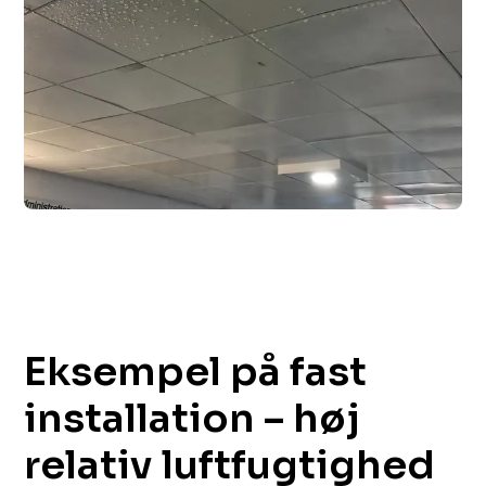
Eksempel på fast
installation – høj
relativ luftfugtighed​​​​‌ ‍ ​‍​‍‌‍ ‌ ​‍‌‍‍‌‌‍‌ ‌‍‍‌‌‍ ‍​‍​‍​ ‍‍​‍​‍‌ ​ ‌‍​‌‌‍ ‍‌‍‍‌‌ ‌​‌ ‍‌​‍ ‍‌‍‍‌‌‍ ​‍​‍​‍ ​​‍​‍‌‍‍​‌ ​‍‌‍‌‌‌‍‌‍​‍​‍​ ‍‍​‍​‍​‍ ‌ ​ ‌ ‌​‌ ‌‌‌‍‌​‌‍‍‌‌‍ ​‍ ‌‍‍‌‌‍ ‍‌ ‌​‌‍‌‌‌‍ ‍‌ ‌​​‍ ‌‍‌‌‌‍‌​‌‍‍‌‌ ‌​​‍ ‌‍ ‌‌‍ ‌‍‌​‌‍‌‌​ ‌‌ ​​‌ ​‍‌‍‌‌‌ ​ ‌‍‌‌‌‍ ‍‌ ‌​‌‍​‌‌ ‌​‌‍‍‌‌‍ ‌‍ ‍​ ‍ ‌‍‍‌‌‍‌​​ ‌​ ‍‌​ ​‍‌‍​‍​ ​ ‌‍‌‌​ ‌ ​ ‌​​ ​‍​‍ ‌​ ​‍​ ​‌​ ​‌​ ‌ ​‍ ‌​ ‌​​ ‌‌​ ‌‌‌‍‌​​‍ ‌​ ‍​​ ‍​​ ‌‍‌‍​‌​‍ ‌‌‍‌‍‌‍‌​​ ​‌​ ‌‍​ ​ ​ ‍‌​ ‌‌‌‍​ ​ ‍‌‌‍‌‍​ ​​​ ‌‍​ ‍ ‌ ‌​‌ ‍‌‌ ​​‌‍‌‌​ ‌‌ ​ ‌‍‍‌‌ ‌​‌‍‌‌‌‌​​‌‍​‌‌‍‌ ‌‍‌‌​ ‍ ‌ ​​‌‍​‌‌ ‌​‌‍‍​​ ‌‌ ​​‌‍​‌‌‍‌ ‌‍‌‌‌​​‍‌ ‌‌‌‍‍‌‌‍ ​‌‍‌​‌‍‌‌‌ ​‍​‍‌‌​ ‌‌‌​​‍‌‌ ‌‍‍ ‌‍‌‌‌ ‍‌​‍‌‌​ ​ ‌​‌​​‍‌‌​ ​ ‌​‌​​‍‌‌​ ​‍​ ​‍​ ‌‍​ ‍​​ ‌‌​ ​ ​ ​‍​ ‌​​ ​ ‌‍​‌‌‍‌​​ ​​‌‍‌​​ ​​​‍‌‌​ ​‍​ ​‍​‍‌‌​ ‌‌‌​‌​​‍ ‍‌‍​ ‌‍ ‌‍ ‍‌ ‌​‌‍‌‌‌‍ ‍‌ ‌​​‍‌‌​ ‌‌‌​​‍‌‌ ‌‍‍ ‌‍‌‌‌ ‍‌​‍‌‌​ ​ ‌​‌​​‍‌‌​ ​ ‌​‌​​‍‌‌​ ​‍​ ​‍‌‍​‍​ ‍‌‌‍​‍​ ​‌​ ​‌‌‍‌‍‌‍‌‍​ ‌ ​ ‍​​ ​‍​ ​‌‌‍‌‍​‍‌‌​ ​‍​ ​‍​‍‌‌​ ‌‌‌​‌​​‍ ‍‌‍​ ‌‍‍​‌‍‍‌‌‍ ​‌‍‌​‌ ​‍‌‍‌‌‌‍ ‍​‍‌‌​ ‌‌‌​​‍‌‌ ‌‍‍ ‌‍‌‌‌ ‍‌​‍‌‌​ ​ ‌​‌​​‍‌‌​ ​ ‌​‌​​‍‌‌​ ​‍​ ​‍‌‍‌‌​ ​ ‌‍‌‌​ ​‍​ ‌ ​ ‌‌​ ‍​​ ​‍​ ‌‌​ ‌‍​ ‌ ‌‍‌‌​‍‌‌​ ​‍​ ​‍​‍‌‌​ ‌‌‌​‌​​‍ ‍‌ ‌​‌‍‌‌‌ ‍​‌ ‌​​ ‌‍​‍‌‍​‌‌ ​ ‌‍‌‌‌‌‌‌‌ ​‍‌‍ ​​ ‌​‍‌‌​ ​‍‌​‌‍‌ ​ ‌ ‌​‌ ‌‌‌‍‌​‌‍‍‌‌‍ ​‍‌‍‌‍‍‌‌‍‌​​ ‌​ ‍‌​ ​‍‌‍​‍​ ​ ‌‍‌‌​ ‌ ​ ‌​​ ​‍​‍ ‌​ ​‍​ ​‌​ ​‌​ ‌ ​‍ ‌​ ‌​​ ‌‌​ ‌‌‌‍‌​​‍ ‌​ ‍​​ ‍​​ ‌‍‌‍​‌​‍ ‌‌‍‌‍‌‍‌​​ ​‌​ ‌‍​ ​ ​ ‍‌​ ‌‌‌‍​ ​ ‍‌‌‍‌‍​ ​​​ ‌‍​‍‌‍‌ ‌​‌ ‍‌‌ ​​‌‍‌‌​ ‌‌ ​ ‌‍‍‌‌ ‌​‌‍‌‌‌‌​​‌‍​‌‌‍‌ ‌‍‌‌​‍‌‍‌ ​​‌‍​‌‌ ‌​‌‍‍​​ ‌‌ ​​‌‍​‌‌‍‌ ‌‍‌‌‌​​‍‌ ‌‌‌‍‍‌‌‍ ​‌‍‌​‌‍‌‌‌ ​‍​‍‌‌​ ‌‌‌​​‍‌‌ ‌‍‍ ‌‍‌‌‌ ‍‌​‍‌‌​ ​ ‌​‌​​‍‌‌​ ​ ‌​‌​​‍‌‌​ ​‍​ ​‍​ ‌‍​ ‍​​ ‌‌​ ​ ​ ​‍​ ‌​​ ​ ‌‍​‌‌‍‌​​ ​​‌‍‌​​ ​​​‍‌‌​ ​‍​ ​‍​‍‌‌​ ‌‌‌​‌​​‍ ‍‌‍​ ‌‍ ‌‍ ‍‌ ‌​‌‍‌‌‌‍ ‍‌ ‌​​‍‌‌​ ‌‌‌​​‍‌‌ ‌‍‍ ‌‍‌‌‌ ‍‌​‍‌‌​ ​ ‌​‌​​‍‌‌​ ​ ‌​‌​​‍‌‌​ ​‍​ ​‍‌‍​‍​ ‍‌‌‍​‍​ ​‌​ ​‌‌‍‌‍‌‍‌‍​ ‌ ​ ‍​​ ​‍​ ​‌‌‍‌‍​‍‌‌​ ​‍​ ​‍​‍‌‌​ ‌‌‌​‌​​‍ ‍‌‍​ ‌‍‍​‌‍‍‌‌‍ ​‌‍‌​‌ ​‍‌‍‌‌‌‍ ‍​‍‌‌​ ‌‌‌​​‍‌‌ ‌‍‍ ‌‍‌‌‌ ‍‌​‍‌‌​ ​ ‌​‌​​‍‌‌​ ​ ‌​‌​​‍‌‌​ ​‍​ ​‍‌‍‌‌​ ​ ‌‍‌‌​ ​‍​ ‌ ​ ‌‌​ ‍​​ ​‍​ ‌‌​ ‌‍​ ‌ ‌‍‌‌​‍‌‌​ ​‍​ ​‍​‍‌‌​ ‌‌‌​‌​​‍ ‍‌ ‌​‌‍‌‌‌ ‍​‌ ‌​​‍‌‍‌ ​​‌‍‌‌‌ ​‍‌ ​ ‌ ​​‌‍‌‌‌‍​ ‌ ‌​‌‍‍‌‌ ‌‍‌‍‌‌​ ‌‌ ​​‌ ‌‌‌‍​‍‌‍ ​‌‍‍‌‌ ​ ‌‍‍​‌‍‌‌‌‍‌​​‍​‍‌ ‌