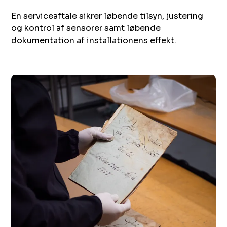
En serviceaftale sikrer løbende tilsyn, justering
og kontrol af sensorer samt løbende
dokumentation af installationens effekt.‌ ‍ ​‍​‍‌‍ ‌ ​‍‌‍‍‌‌‍‌ ‌‍‍‌‌‍ ‍​‍​‍​ ‍‍​‍​‍‌ ​ ‌‍​‌‌‍ ‍‌‍‍‌‌ ‌​‌ ‍‌​‍ ‍‌‍‍‌‌‍ ​‍​‍​‍ ​​‍​‍‌‍‍​‌ ​‍‌‍‌‌‌‍‌‍​‍​‍​ ‍‍​‍​‍​‍ ‌ ​ ‌ ‌​‌ ‌‌‌‍‌​‌‍‍‌‌‍ ​‍ ‌‍‍‌‌‍ ‍‌ ‌​‌‍‌‌‌‍ ‍‌ ‌​​‍ ‌‍‌‌‌‍‌​‌‍‍‌‌ ‌​​‍ ‌‍ ‌‌‍ ‌‍‌​‌‍‌‌​ ‌‌ ​​‌ ​‍‌‍‌‌‌ ​ ‌‍‌‌‌‍ ‍‌ ‌​‌‍​‌‌ ‌​‌‍‍‌‌‍ ‌‍ ‍​ ‍ ‌‍‍‌‌‍‌​​ ‌​ ‍‌​ ​‍‌‍​‍​ ​ ‌‍‌‌​ ‌ ​ ‌​​ ​‍​‍ ‌​ ​‍​ ​‌​ ​‌​ ‌ ​‍ ‌​ ‌​​ ‌‌​ ‌‌‌‍‌​​‍ ‌​ ‍​​ ‍​​ ‌‍‌‍​‌​‍ ‌‌‍‌‍‌‍‌​​ ​‌​ ‌‍​ ​ ​ ‍‌​ ‌‌‌‍​ ​ ‍‌‌‍‌‍​ ​​​ ‌‍​ ‍ ‌ ‌​‌ ‍‌‌ ​​‌‍‌‌​ ‌‌ ​ ‌‍‍‌‌ ‌​‌‍‌‌‌‌​​‌‍​‌‌‍‌ ‌‍‌‌​ ‍ ‌ ​​‌‍​‌‌ ‌​‌‍‍​​ ‌‌ ​​‌‍​‌‌‍‌ ‌‍‌‌‌​​‍‌ ‌‌‌‍‍‌‌‍ ​‌‍‌​‌‍‌‌‌ ​‍​‍‌‌​ ‌‌‌​​‍‌‌ ‌‍‍ ‌‍‌‌‌ ‍‌​‍‌‌​ ​ ‌​‌​​‍‌‌​ ​ ‌​‌​​‍‌‌​ ​‍​ ​‍​ ‌‍​ ‍​​ ‌‌​ ​ ​ ​‍​ ‌​​ ​ ‌‍​‌‌‍‌​​ ​​‌‍‌​​ ​​​‍‌‌​ ​‍​ ​‍​‍‌‌​ ‌‌‌​‌​​‍ ‍‌‍​ ‌‍ ‌‍ ‍‌ ‌​‌‍‌‌‌‍ ‍‌ ‌​​‍‌‌​ ‌‌‌​​‍‌‌ ‌‍‍ ‌‍‌‌‌ ‍‌​‍‌‌​ ​ ‌​‌​​‍‌‌​ ​ ‌​‌​​‍‌‌​ ​‍​ ​‍‌‍‌‌​ ​‌‌‍​‌​ ‌‍​ ‌​​ ‌ ​ ‍​​ ‍​​ ​​​ ​‌​ ​‌‌‍​ ​‍‌‌​ ​‍​ ​‍​‍‌‌​ ‌‌‌​‌​​‍ ‍‌‍​ ‌‍‍​‌‍‍‌‌‍ ​‌‍‌​‌ ​‍‌‍‌‌‌‍ ‍​‍‌‌​ ‌‌‌​​‍‌‌ ‌‍‍ ‌‍‌‌‌ ‍‌​‍‌‌​ ​ ‌​‌​​‍‌‌​ ​ ‌​‌​​‍‌‌​ ​‍​ ​‍‌‍‌​​ ​​‌‍‌​‌‍‌‌​ ‍‌‌‍‌‍​ ‌​​ ​‍‌‍​‌‌‍​‍​ ‌ ​ ​ ​‍‌‌​ ​‍​ ​‍​‍‌‌​ ‌‌‌​‌​​‍ ‍‌ ‌​‌‍‌‌‌ ‍​‌ ‌​​ ‌‍​‍‌‍​‌‌ ​ ‌‍‌‌‌‌‌‌‌ ​‍‌‍ ​​ ‌​‍‌‌​ ​‍‌​‌‍‌ ​ ‌ ‌​‌ ‌‌‌‍‌​‌‍‍‌‌‍ ​‍‌‍‌‍‍‌‌‍‌​​ ‌​ ‍‌​ ​‍‌‍​‍​ ​ ‌‍‌‌​ ‌ ​ ‌​​ ​‍​‍ ‌​ ​‍​ ​‌​ ​‌​ ‌ ​‍ ‌​ ‌​​ ‌‌​ ‌‌‌‍‌​​‍ ‌​ ‍​​ ‍​​ ‌‍‌‍​‌​‍ ‌‌‍‌‍‌‍‌​​ ​‌​ ‌‍​ ​ ​ ‍‌​ ‌‌‌‍​ ​ ‍‌‌‍‌‍​ ​​​ ‌‍​‍‌‍‌ ‌​‌ ‍‌‌ ​​‌‍‌‌​ ‌‌ ​ ‌‍‍‌‌ ‌​‌‍‌‌‌‌​​‌‍​‌‌‍‌ ‌‍‌‌​‍‌‍‌ ​​‌‍​‌‌ ‌​‌‍‍​​ ‌‌ ​​‌‍​‌‌‍‌ ‌‍‌‌‌​​‍‌ ‌‌‌‍‍‌‌‍ ​‌‍‌​‌‍‌‌‌ ​‍​‍‌‌​ ‌‌‌​​‍‌‌ ‌‍‍ ‌‍‌‌‌ ‍‌​‍‌‌​ ​ ‌​‌​​‍‌‌​ ​ ‌​‌​​‍‌‌​ ​‍​ ​‍​ ‌‍​ ‍​​ ‌‌​ ​ ​ ​‍​ ‌​​ ​ ‌‍​‌‌‍‌​​ ​​‌‍‌​​ ​​​‍‌‌​ ​‍​ ​‍​‍‌‌​ ‌‌‌​‌​​‍ ‍‌‍​ ‌‍ ‌‍ ‍‌ ‌​‌‍‌‌‌‍ ‍‌ ‌​​‍‌‌​ ‌‌‌​​‍‌‌ ‌‍‍ ‌‍‌‌‌ ‍‌​‍‌‌​ ​ ‌​‌​​‍‌‌​ ​ ‌​‌​​‍‌‌​ ​‍​ ​‍‌‍‌‌​ ​‌‌‍​‌​ ‌‍​ ‌​​ ‌ ​ ‍​​ ‍​​ ​​​ ​‌​ ​‌‌‍​ ​‍‌‌​ ​‍​ ​‍​‍‌‌​ ‌‌‌​‌​​‍ ‍‌‍​ ‌‍‍​‌‍‍‌‌‍ ​‌‍‌​‌ ​‍‌‍‌‌‌‍ ‍​‍‌‌​ ‌‌‌​​‍‌‌ ‌‍‍ ‌‍‌‌‌ ‍‌​‍‌‌​ ​ ‌​‌​​‍‌‌​ ​ ‌​‌​​‍‌‌​ ​‍​ ​‍‌‍‌​​ ​​‌‍‌​‌‍‌‌​ ‍‌‌‍‌‍​ ‌​​ ​‍‌‍​‌‌‍​‍​ ‌ ​ ​ ​‍‌‌​ ​‍​ ​‍​‍‌‌​ ‌‌‌​‌​​‍ ‍‌ ‌​‌‍‌‌‌ ‍​‌ ‌​​‍‌‍‌ ​​‌‍‌‌‌ ​‍‌ ​ ‌ ​​‌‍‌‌‌‍​ ‌ ‌​‌‍‍‌‌ ‌‍‌‍‌‌​ ‌‌ ​​‌ ‌‌‌‍​‍‌‍ ​‌‍‍‌‌ ​ ‌‍‍​‌‍‌‌‌‍‌​​‍​‍‌ ‌