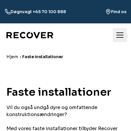
Døgnvagt +45 70 100 888
Find os
Hjem
Faste installationer
Faste installationer‌‌‍ ‍‌‍‍‌‌ ‌​‌ ‍‌​‍ ‍‌‍‍‌‌‍ ​‍​‍​‍ ​​‍​‍‌‍‍​‌ ​‍‌‍‌‌‌‍‌‍​‍​‍​ ‍‍​‍​‍​‍ ‌ ​ ‌ ‌​‌ ‌‌‌‍‌​‌‍‍‌‌‍ ​‍ ‌‍‍‌‌‍ ‍‌ ‌​‌‍‌‌‌‍ ‍‌ ‌​​‍ ‌‍‌‌‌‍‌​‌‍‍‌‌ ‌​​‍ ‌‍ ‌‌‍ ‌‍‌​‌‍‌‌​ ‌‌ ​​‌ ​‍‌‍‌‌‌ ​ ‌‍‌‌‌‍ ‍‌ ‌​‌‍​‌‌ ‌​‌‍‍‌‌‍ ‌‍ ‍​ ‍ ‌‍‍‌‌‍‌​​ ‌​ ​ ​ ​​​ ‌ ‌‍​‍‌‍‌‌‌‍‌‍​ ‌​​ ‍‌​‍ ‌‌‍‌‍​ ‍‌‌‍​‌​ ​ ​‍ ‌​ ‌​‌‍​‍​ ‌‍​ ‍​​‍ ‌​ ‍‌​ ‍​‌‍​‌‌‍‌​​‍ ‌​ ‍​​ ‌​​ ‌ ​ ​‌​ ​ ‌‍​‌‌‍‌‍​ ‌​‌‍​‍​ ​‌​ ​‌​ ‌‌​ ‍ ‌ ‌​‌ ‍‌‌ ​​‌‍‌‌​ ‌‌ ​ ‌‍‍‌‌ ‌​‌‍‌‌‌‌​​‌‍​‌‌‍‌ ‌‍‌‌​ ‍ ‌ ​​‌‍​‌‌ ‌​‌‍‍​​ ‌‌ ​​‌‍​‌‌‍‌ ‌‍‌‌‌​​‍‌ ‌‌‌‍‍‌‌‍ ​‌‍‌​‌‍‌‌‌ ​‍​‍‌‌​ ‌‌‌​​‍‌‌ ‌‍‍ ‌‍‌‌‌ ‍‌​‍‌‌​ ​ ‌​‌​​‍‌‌​ ​ ‌​‌​​‍‌‌​ ​‍​ ​‍​ ‌‌‌‍​ ​ ​ ‌‍‌‍‌‍​‍‌‍‌​‌‍‌‌‌‍​‍‌‍‌‌​ ​‍​ ​​‌‍​ ​‍‌‌​ ​‍​ ​‍​‍‌‌​ ‌‌‌​‌​​‍ ‍‌‍‍​‌‍‌‌‌‍​‌‌‍‌​‌‍‍‌‌‍ ‍‌‍‌ ​ ‌‍​‍‌‍​‌‌ ​ ‌‍‌‌‌‌‌‌‌ ​‍‌‍ ​​ ‌​‍‌‌​ ​‍‌​‌‍‌ ​ ‌ ‌​‌ ‌‌‌‍‌​‌‍‍‌‌‍ ​‍‌‍‌‍‍‌‌‍‌​​ ‌​ ​ ​ ​​​ ‌ ‌‍​‍‌‍‌‌‌‍‌‍​ ‌​​ ‍‌​‍ ‌‌‍‌‍​ ‍‌‌‍​‌​ ​ ​‍ ‌​ ‌​‌‍​‍​ ‌‍​ ‍​​‍ ‌​ ‍‌​ ‍​‌‍​‌‌‍‌​​‍ ‌​ ‍​​ ‌​​ ‌ ​ ​‌​ ​ ‌‍​‌‌‍‌‍​ ‌​‌‍​‍​ ​‌​ ​‌​ ‌‌​‍‌‍‌ ‌​‌ ‍‌‌ ​​‌‍‌‌​ ‌‌ ​ ‌‍‍‌‌ ‌​‌‍‌‌‌‌​​‌‍​‌‌‍‌ ‌‍‌‌​‍‌‍‌ ​​‌‍​‌‌ ‌​‌‍‍​​ ‌‌ ​​‌‍​‌‌‍‌ ‌‍‌‌‌​​‍‌ ‌‌‌‍‍‌‌‍ ​‌‍‌​‌‍‌‌‌ ​‍​‍‌‌​ ‌‌‌​​‍‌‌ ‌‍‍ ‌‍‌‌‌ ‍‌​‍‌‌​ ​ ‌​‌​​‍‌‌​ ​ ‌​‌​​‍‌‌​ ​‍​ ​‍​ ‌‌‌‍​ ​ ​ ‌‍‌‍‌‍​‍‌‍‌​‌‍‌‌‌‍​‍‌‍‌‌​ ​‍​ ​​‌‍​ ​‍‌‌​ ​‍​ ​‍​‍‌‌​ ‌‌‌​‌​​‍ ‍‌‍‍​‌‍‌‌‌‍​‌‌‍‌​‌‍‍‌‌‍ ‍‌‍‌ ​‍​‍‌ ‌
Vil du også undgå dyre og omfattende
konstruktionsændringer?
Med vores faste installationer tilbyder Recover