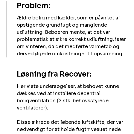
Problem:‌ ‍ ​‍​‍‌‍ ‌ ​‍‌‍‍‌‌‍‌ ‌‍‍‌‌‍ ‍​‍​‍​ ‍‍​‍​‍‌ ​ ‌‍​‌‌‍ ‍‌‍‍‌‌ ‌​‌ ‍‌​‍ ‍‌‍‍‌‌‍ ​‍​‍​‍ ​​‍​‍‌‍‍​‌ ​‍‌‍‌‌‌‍‌‍​‍​‍​ ‍‍​‍​‍​‍ ‌ ​ ‌ ‌​‌ ‌‌‌‍‌​‌‍‍‌‌‍ ​‍ ‌‍‍‌‌‍ ‍‌ ‌​‌‍‌‌‌‍ ‍‌ ‌​​‍ ‌‍‌‌‌‍‌​‌‍‍‌‌ ‌​​‍ ‌‍ ‌‌‍ ‌‍‌​‌‍‌‌​ ‌‌ ​​‌ ​‍‌‍‌‌‌ ​ ‌‍‌‌‌‍ ‍‌ ‌​‌‍​‌‌ ‌​‌‍‍‌‌‍ ‌‍ ‍​ ‍ ‌‍‍‌‌‍‌​​ ‌​ ‍‌​ ​‍‌‍​‍​ ​ ‌‍‌‌​ ‌ ​ ‌​​ ​‍​‍ ‌​ ​‍​ ​‌​ ​‌​ ‌ ​‍ ‌​ ‌​​ ‌‌​ ‌‌‌‍‌​​‍ ‌​ ‍​​ ‍​​ ‌‍‌‍​‌​‍ ‌‌‍‌‍‌‍‌​​ ​‌​ ‌‍​ ​ ​ ‍‌​ ‌‌‌‍​ ​ ‍‌‌‍‌‍​ ​​​ ‌‍​ ‍ ‌ ‌​‌ ‍‌‌ ​​‌‍‌‌​ ‌‌ ​ ‌‍‍‌‌ ‌​‌‍‌‌‌‌​​‌‍​‌‌‍‌ ‌‍‌‌​ ‍ ‌ ​​‌‍​‌‌ ‌​‌‍‍​​ ‌‌ ​​‌‍​‌‌‍‌ ‌‍‌‌‌​​‍‌ ‌‌‌‍‍‌‌‍ ​‌‍‌​‌‍‌‌‌ ​‍​‍‌‌​ ‌‌‌​​‍‌‌ ‌‍‍ ‌‍‌‌‌ ‍‌​‍‌‌​ ​ ‌​‌​​‍‌‌​ ​ ‌​‌​​‍‌‌​ ​‍​ ​‍​ ‌‍​ ‍​​ ‌‌​ ​ ​ ​‍​ ‌​​ ​ ‌‍​‌‌‍‌​​ ​​‌‍‌​​ ​​​‍‌‌​ ​‍​ ​‍​‍‌‌​ ‌‌‌​‌​​‍ ‍‌‍​ ‌‍ ‌‍ ‍‌ ‌​‌‍‌‌‌‍ ‍‌ ‌​​‍‌‌​ ‌‌‌​​‍‌‌ ‌‍‍ ‌‍‌‌‌ ‍‌​‍‌‌​ ​ ‌​‌​​‍‌‌​ ​ ‌​‌​​‍‌‌​ ​‍​ ​‍​ ‍‌​ ‌​​ ‌‌​ ‍‌‌‍‌​​ ​ ‌‍‌​​ ‌ ‌‍​‌​ ‌‍‌‍​‌​ ​​​‍‌‌​ ​‍​ ​‍​‍‌‌​ ‌‌‌​‌​​‍ ‍‌‍​ ‌‍‍​‌‍‍‌‌‍ ​‌‍‌​‌ ​‍‌‍‌‌‌‍ ‍​‍‌‌​ ‌‌‌​​‍‌‌ ‌‍‍ ‌‍‌‌‌ ‍‌​‍‌‌​ ​ ‌​‌​​‍‌‌​ ​ ‌​‌​​‍‌‌​ ​‍​ ​‍‌‍​ ​ ​‍​ ‍​‌‍‌‍​ ‌‌​ ​‍​ ‌​​ ‍​​ ‌‍‌‍‌​​ ‌‌​ ‍‌​‍‌‌​ ​‍​ ​‍​‍‌‌​ ‌‌‌​‌​​‍ ‍‌ ‌​‌‍‌‌‌ ‍​‌ ‌​​ ‌‍​‍‌‍​‌‌ ​ ‌‍‌‌‌‌‌‌‌ ​‍‌‍ ​​ ‌​‍‌‌​ ​‍‌​‌‍‌ ​ ‌ ‌​‌ ‌‌‌‍‌​‌‍‍‌‌‍ ​‍‌‍‌‍‍‌‌‍‌​​ ‌​ ‍‌​ ​‍‌‍​‍​ ​ ‌‍‌‌​ ‌ ​ ‌​​ ​‍​‍ ‌​ ​‍​ ​‌​ ​‌​ ‌ ​‍ ‌​ ‌​​ ‌‌​ ‌‌‌‍‌​​‍ ‌​ ‍​​ ‍​​ ‌‍‌‍​‌​‍ ‌‌‍‌‍‌‍‌​​ ​‌​ ‌‍​ ​ ​ ‍‌​ ‌‌‌‍​ ​ ‍‌‌‍‌‍​ ​​​ ‌‍​‍‌‍‌ ‌​‌ ‍‌‌ ​​‌‍‌‌​ ‌‌ ​ ‌‍‍‌‌ ‌​‌‍‌‌‌‌​​‌‍​‌‌‍‌ ‌‍‌‌​‍‌‍‌ ​​‌‍​‌‌ ‌​‌‍‍​​ ‌‌ ​​‌‍​‌‌‍‌ ‌‍‌‌‌​​‍‌ ‌‌‌‍‍‌‌‍ ​‌‍‌​‌‍‌‌‌ ​‍​‍‌‌​ ‌‌‌​​‍‌‌ ‌‍‍ ‌‍‌‌‌ ‍‌​‍‌‌​ ​ ‌​‌​​‍‌‌​ ​ ‌​‌​​‍‌‌​ ​‍​ ​‍​ ‌‍​ ‍​​ ‌‌​ ​ ​ ​‍​ ‌​​ ​ ‌‍​‌‌‍‌​​ ​​‌‍‌​​ ​​​‍‌‌​ ​‍​ ​‍​‍‌‌​ ‌‌‌​‌​​‍ ‍‌‍​ ‌‍ ‌‍ ‍‌ ‌​‌‍‌‌‌‍ ‍‌ ‌​​‍‌‌​ ‌‌‌​​‍‌‌ ‌‍‍ ‌‍‌‌‌ ‍‌​‍‌‌​ ​ ‌​‌​​‍‌‌​ ​ ‌​‌​​‍‌‌​ ​‍​ ​‍​ ‍‌​ ‌​​ ‌‌​ ‍‌‌‍‌​​ ​ ‌‍‌​​ ‌ ‌‍​‌​ ‌‍‌‍​‌​ ​​​‍‌‌​ ​‍​ ​‍​‍‌‌​ ‌‌‌​‌​​‍ ‍‌‍​ ‌‍‍​‌‍‍‌‌‍ ​‌‍‌​‌ ​‍‌‍‌‌‌‍ ‍​‍‌‌​ ‌‌‌​​‍‌‌ ‌‍‍ ‌‍‌‌‌ ‍‌​‍‌‌​ ​ ‌​‌​​‍‌‌​ ​ ‌​‌​​‍‌‌​ ​‍​ ​‍‌‍​ ​ ​‍​ ‍​‌‍‌‍​ ‌‌​ ​‍​ ‌​​ ‍​​ ‌‍‌‍‌​​ ‌‌​ ‍‌​‍‌‌​ ​‍​ ​‍​‍‌‌​ ‌‌‌​‌​​‍ ‍‌ ‌​‌‍‌‌‌ ‍​‌ ‌​​‍‌‍‌ ​​‌‍‌‌‌ ​‍‌ ​ ‌ ​​‌‍‌‌‌‍​ ‌ ‌​‌‍‍‌‌ ‌‍‌‍‌‌​ ‌‌ ​​‌ ‌‌‌‍​‍‌‍ ​‌‍‍‌‌ ​ ‌‍‍​‌‍‌‌‌‍‌​​‍​‍‌ ‌ ‍ ​‍​‍‌‍ ‌ ​‍‌‍‍‌‌‍‌ ‌‍‍‌‌‍ ‍​‍​‍​ ‍‍​‍​‍‌ ​ ‌‍​‌‌‍ ‍‌‍‍‌‌ ‌​‌ ‍‌​‍ ‍‌‍‍‌‌‍ ​‍​‍​‍ ​​‍​‍‌‍‍​‌ ​‍‌‍‌‌‌‍‌‍​‍​‍​ ‍‍​‍​‍​‍ ‌ ​ ‌ ‌​‌ ‌‌‌‍‌​‌‍‍‌‌‍ ​‍ ‌‍‍‌‌‍ ‍‌ ‌​‌‍‌‌‌‍ ‍‌ ‌​​‍ ‌‍‌‌‌‍‌​‌‍‍‌‌ ‌​​‍ ‌‍ ‌‌‍ ‌‍‌​‌‍‌‌​ ‌‌ ​​‌ ​‍‌‍‌‌‌ ​ ‌‍‌‌‌‍ ‍‌ ‌​‌‍​‌‌ ‌​‌‍‍‌‌‍ ‌‍ ‍​ ‍ ‌‍‍‌‌‍‌​​ ‌​ ‍‌​ ​‍‌‍​‍​ ​ ‌‍‌‌​ ‌ ​ ‌​​ ​‍​‍ ‌​ ​‍​ ​‌​ ​‌​ ‌ ​‍ ‌​ ‌​​ ‌‌​ ‌‌‌‍‌​​‍ ‌​ ‍​​ ‍​​ ‌‍‌‍​‌​‍ ‌‌‍‌‍‌‍‌​​ ​‌​ ‌‍​ ​ ​ ‍‌​ ‌‌‌‍​ ​ ‍‌‌‍‌‍​ ​​​ ‌‍​ ‍ ‌ ‌​‌ ‍‌‌ ​​‌‍‌‌​ ‌‌ ​ ‌‍‍‌‌ ‌​‌‍‌‌‌‌​​‌‍​‌‌‍‌ ‌‍‌‌​ ‍ ‌ ​​‌‍​‌‌ ‌​‌‍‍​​ ‌‌ ​​‌‍​‌‌‍‌ ‌‍‌‌‌​​‍‌ ‌‌‌‍‍‌‌‍ ​‌‍‌​‌‍‌‌‌ ​‍​‍‌‌​ ‌‌‌​​‍‌‌ ‌‍‍ ‌‍‌‌‌ ‍‌​‍‌‌​ ​ ‌​‌​​‍‌‌​ ​ ‌​‌​​‍‌‌​ ​‍​ ​‍​ ‌‍​ ‍​​ ‌‌​ ​ ​ ​‍​ ‌​​ ​ ‌‍​‌‌‍‌​​ ​​‌‍‌​​ ​​​‍‌‌​ ​‍​ ​‍​‍‌‌​ ‌‌‌​‌​​‍ ‍‌‍​ ‌‍ ‌‍ ‍‌ ‌​‌‍‌‌‌‍ ‍‌ ‌​​‍‌‌​ ‌‌‌​​‍‌‌ ‌‍‍ ‌‍‌‌‌ ‍‌​‍‌‌​ ​ ‌​‌​​‍‌‌​ ​ ‌​‌​​‍‌‌​ ​‍​ ​‍​ ‍‌​ ‌​​ ‌‌​ ‍‌‌‍‌​​ ​ ‌‍‌​​ ‌ ‌‍​‌​ ‌‍‌‍​‌​ ​​​‍‌‌​ ​‍​ ​‍​‍‌‌​ ‌‌‌​‌​​‍ ‍‌‍​ ‌‍‍​‌‍‍‌‌‍ ​‌‍‌​‌ ​‍‌‍‌‌‌‍ ‍​‍‌‌​ ‌‌‌​​‍‌‌ ‌‍‍ ‌‍‌‌‌ ‍‌​‍‌‌​ ​ ‌​‌​​‍‌‌​ ​ ‌​‌​​‍‌‌​ ​‍​ ​‍‌‍​ ​ ​‍​ ‍​‌‍‌‍​ ‌‌​ ​‍​ ‌​​ ‍​​ ‌‍‌‍‌​​ ‌‌​ ‍‌​‍‌‌​ ​‍​ ​‍​‍‌‌​ ‌‌‌​‌​​‍ ‍‌ ‌​‌‍‌‌‌ ‍​‌ ‌​​ ‌‍​‍‌‍​‌‌ ​ ‌‍‌‌‌‌‌‌‌ ​‍‌‍ ​​ ‌​‍‌‌​ ​‍‌​‌‍‌ ​ ‌ ‌​‌ ‌‌‌‍‌​‌‍‍‌‌‍ ​‍‌‍‌‍‍‌‌‍‌​​ ‌​ ‍‌​ ​‍‌‍​‍​ ​ ‌‍‌‌​ ‌ ​ ‌​​ ​‍​‍ ‌​ ​‍​ ​‌​ ​‌​ ‌ ​‍ ‌​ ‌​​ ‌‌​ ‌‌‌‍‌​​‍ ‌​ ‍​​ ‍​​ ‌‍‌‍​‌​‍ ‌‌‍‌‍‌‍‌​​ ​‌​ ‌‍​ ​ ​ ‍‌​ ‌‌‌‍​ ​ ‍‌‌‍‌‍​ ​​​ ‌‍​‍‌‍‌ ‌​‌ ‍‌‌ ​​‌‍‌‌​ ‌‌ ​ ‌‍‍‌‌ ‌​‌‍‌‌‌‌​​‌‍​‌‌‍‌ ‌‍‌‌​‍‌‍‌ ​​‌‍​‌‌ ‌​‌‍‍​​ ‌‌ ​​‌‍​‌‌‍‌ ‌‍‌‌‌​​‍‌ ‌‌‌‍‍‌‌‍ ​‌‍‌​‌‍‌‌‌ ​‍​‍‌‌​ ‌‌‌​​‍‌‌ ‌‍‍ ‌‍‌‌‌ ‍‌​‍‌‌​ ​ ‌​‌​​‍‌‌​ ​ ‌​‌​​‍‌‌​ ​‍​ ​‍​ ‌‍​ ‍​​ ‌‌​ ​ ​ ​‍​ ‌​​ ​ ‌‍​‌‌‍‌​​ ​​‌‍‌​​ ​​​‍‌‌​ ​‍​ ​‍​‍‌‌​ ‌‌‌​‌​​‍ ‍‌‍​ ‌‍ ‌‍ ‍‌ ‌​‌‍‌‌‌‍ ‍‌ ‌​​‍‌‌​ ‌‌‌​​‍‌‌ ‌‍‍ ‌‍‌‌‌ ‍‌​‍‌‌​ ​ ‌​‌​​‍‌‌​ ​ ‌​‌​​‍‌‌​ ​‍​ ​‍​ ‍‌​ ‌​​ ‌‌​ ‍‌‌‍‌​​ ​ ‌‍‌​​ ‌ ‌‍​‌​ ‌‍‌‍​‌​ ​​​‍‌‌​ ​‍​ ​‍​‍‌‌​ ‌‌‌​‌​​‍ ‍‌‍​ ‌‍‍​‌‍‍‌‌‍ ​‌‍‌​‌ ​‍‌‍‌‌‌‍ ‍​‍‌‌​ ‌‌‌​​‍‌‌ ‌‍‍ ‌‍‌‌‌ ‍‌​‍‌‌​ ​ ‌​‌​​‍‌‌​ ​ ‌​‌​​‍‌‌​ ​‍​ ​‍‌‍​ ​ ​‍​ ‍​‌‍‌‍​ ‌‌​ ​‍​ ‌​​ ‍​​ ‌‍‌‍‌​​ ‌‌​ ‍‌​‍‌‌​ ​‍​ ​‍​‍‌‌​ ‌‌‌​‌​​‍ ‍‌ ‌​‌‍‌‌‌ ‍​‌ ‌​​‍‌‍‌ ​​‌‍‌‌‌ ​‍‌ ​ ‌ ​​‌‍‌‌‌‍​ ‌ ‌​‌‍‍‌‌ ‌‍‌‍‌‌​ ‌‌ ​​‌ ‌‌‌‍​‍‌‍ ​‌‍‍‌‌ ​ ‌‍‍​‌‍‌‌‌‍‌​​‍​‍‌ ‌
Ældre bolig med kælder, som er påvirket af
opstigende grundfugt og manglende
udluftning. Beboeren mente, at det var
problematisk at sikre korrekt udluftning, især
om vinteren, da det medførte varmetab og
derved øgede omkostninger til opvarmning.‌ ‍ ​‍​‍‌‍ ‌ ​‍‌‍‍‌‌‍‌ ‌‍‍‌‌‍ ‍​‍​‍​ ‍‍​‍​‍‌ ​ ‌‍​‌‌‍ ‍‌‍‍‌‌ ‌​‌ ‍‌​‍ ‍‌‍‍‌‌‍ ​‍​‍​‍ ​​‍​‍‌‍‍​‌ ​‍‌‍‌‌‌‍‌‍​‍​‍​ ‍‍​‍​‍​‍ ‌ ​ ‌ ‌​‌ ‌‌‌‍‌​‌‍‍‌‌‍ ​‍ ‌‍‍‌‌‍ ‍‌ ‌​‌‍‌‌‌‍ ‍‌ ‌​​‍ ‌‍‌‌‌‍‌​‌‍‍‌‌ ‌​​‍ ‌‍ ‌‌‍ ‌‍‌​‌‍‌‌​ ‌‌ ​​‌ ​‍‌‍‌‌‌ ​ ‌‍‌‌‌‍ ‍‌ ‌​‌‍​‌‌ ‌​‌‍‍‌‌‍ ‌‍ ‍​ ‍ ‌‍‍‌‌‍‌​​ ‌​ ‍‌​ ​‍‌‍​‍​ ​ ‌‍‌‌​ ‌ ​ ‌​​ ​‍​‍ ‌​ ​‍​ ​‌​ ​‌​ ‌ ​‍ ‌​ ‌​​ ‌‌​ ‌‌‌‍‌​​‍ ‌​ ‍​​ ‍​​ ‌‍‌‍​‌​‍ ‌‌‍‌‍‌‍‌​​ ​‌​ ‌‍​ ​ ​ ‍‌​ ‌‌‌‍​ ​ ‍‌‌‍‌‍​ ​​​ ‌‍​ ‍ ‌ ‌​‌ ‍‌‌ ​​‌‍‌‌​ ‌‌ ​ ‌‍‍‌‌ ‌​‌‍‌‌‌‌​​‌‍​‌‌‍‌ ‌‍‌‌​ ‍ ‌ ​​‌‍​‌‌ ‌​‌‍‍​​ ‌‌ ​​‌‍​‌‌‍‌ ‌‍‌‌‌​​‍‌ ‌‌‌‍‍‌‌‍ ​‌‍‌​‌‍‌‌‌ ​‍​‍‌‌​ ‌‌‌​​‍‌‌ ‌‍‍ ‌‍‌‌‌ ‍‌​‍‌‌​ ​ ‌​‌​​‍‌‌​ ​ ‌​‌​​‍‌‌​ ​‍​ ​‍​ ‌‍​ ‍​​ ‌‌​ ​ ​ ​‍​ ‌​​ ​ ‌‍​‌‌‍‌​​ ​​‌‍‌​​ ​​​‍‌‌​ ​‍​ ​‍​‍‌‌​ ‌‌‌​‌​​‍ ‍‌‍​ ‌‍ ‌‍ ‍‌ ‌​‌‍‌‌‌‍ ‍‌ ‌​​‍‌‌​ ‌‌‌​​‍‌‌ ‌‍‍ ‌‍‌‌‌ ‍‌​‍‌‌​ ​ ‌​‌​​‍‌‌​ ​ ‌​‌​​‍‌‌​ ​‍​ ​‍​ ‌​​ ‌ ‌‍​‍​ ‌​​ ‌‍​ ‍‌​ ‌‍‌‍​‌​ ​​‌‍‌​​ ‌ ​ ​‌​‍‌‌​ ​‍​ ​‍​‍‌‌​ ‌‌‌​‌​​‍ ‍‌‍​ ‌‍‍​‌‍‍‌‌‍ ​‌‍‌​‌ ​‍‌‍‌‌‌‍ ‍​‍‌‌​ ‌‌‌​​‍‌‌ ‌‍‍ ‌‍‌‌‌ ‍‌​‍‌‌​ ​ ‌​‌​​‍‌‌​ ​ ‌​‌​​‍‌‌​ ​‍​ ​‍‌‍‌‍‌‍‌​​ ‌​​ ‌‌‌‍​‍​ ​‍‌‍‌​‌‍​‍‌‍​ ​ ‍​​ ‌‍‌‍‌‍​‍‌‌​ ​‍​ ​‍​‍‌‌​ ‌‌‌​‌​​‍ ‍‌ ‌​‌‍‌‌‌ ‍​‌ ‌​​ ‌‍​‍‌‍​‌‌ ​ ‌‍‌‌‌‌‌‌‌ ​‍‌‍ ​​ ‌​‍‌‌​ ​‍‌​‌‍‌ ​ ‌ ‌​‌ ‌‌‌‍‌​‌‍‍‌‌‍ ​‍‌‍‌‍‍‌‌‍‌​​ ‌​ ‍‌​ ​‍‌‍​‍​ ​ ‌‍‌‌​ ‌ ​ ‌​​ ​‍​‍ ‌​ ​‍​ ​‌​ ​‌​ ‌ ​‍ ‌​ ‌​​ ‌‌​ ‌‌‌‍‌​​‍ ‌​ ‍​​ ‍​​ ‌‍‌‍​‌​‍ ‌‌‍‌‍‌‍‌​​ ​‌​ ‌‍​ ​ ​ ‍‌​ ‌‌‌‍​ ​ ‍‌‌‍‌‍​ ​​​ ‌‍​‍‌‍‌ ‌​‌ ‍‌‌ ​​‌‍‌‌​ ‌‌ ​ ‌‍‍‌‌ ‌​‌‍‌‌‌‌​​‌‍​‌‌‍‌ ‌‍‌‌​‍‌‍‌ ​​‌‍​‌‌ ‌​‌‍‍​​ ‌‌ ​​‌‍​‌‌‍‌ ‌‍‌‌‌​​‍‌ ‌‌‌‍‍‌‌‍ ​‌‍‌​‌‍‌‌‌ ​‍​‍‌‌​ ‌‌‌​​‍‌‌ ‌‍‍ ‌‍‌‌‌ ‍‌​‍‌‌​ ​ ‌​‌​​‍‌‌​ ​ ‌​‌​​‍‌‌​ ​‍​ ​‍​ ‌‍​ ‍​​ ‌‌​ ​ ​ ​‍​ ‌​​ ​ ‌‍​‌‌‍‌​​ ​​‌‍‌​​ ​​​‍‌‌​ ​‍​ ​‍​‍‌‌​ ‌‌‌​‌​​‍ ‍‌‍​ ‌‍ ‌‍ ‍‌ ‌​‌‍‌‌‌‍ ‍‌ ‌​​‍‌‌​ ‌‌‌​​‍‌‌ ‌‍‍ ‌‍‌‌‌ ‍‌​‍‌‌​ ​ ‌​‌​​‍‌‌​ ​ ‌​‌​​‍‌‌​ ​‍​ ​‍​ ‌​​ ‌ ‌‍​‍​ ‌​​ ‌‍​ ‍‌​ ‌‍‌‍​‌​ ​​‌‍‌​​ ‌ ​ ​‌​‍‌‌​ ​‍​ ​‍​‍‌‌​ ‌‌‌​‌​​‍ ‍‌‍​ ‌‍‍​‌‍‍‌‌‍ ​‌‍‌​‌ ​‍‌‍‌‌‌‍ ‍​‍‌‌​ ‌‌‌​​‍‌‌ ‌‍‍ ‌‍‌‌‌ ‍‌​‍‌‌​ ​ ‌​‌​​‍‌‌​ ​ ‌​‌​​‍‌‌​ ​‍​ ​‍‌‍‌‍‌‍‌​​ ‌​​ ‌‌‌‍​‍​ ​‍‌‍‌​‌‍​‍‌‍​ ​ ‍​​ ‌‍‌‍‌‍​‍‌‌​ ​‍​ ​‍​‍‌‌​ ‌‌‌​‌​​‍ ‍‌ ‌​‌‍‌‌‌ ‍​‌ ‌​​‍‌‍‌ ​​‌‍‌‌‌ ​‍‌ ​ ‌ ​​‌‍‌‌‌‍​ ‌ ‌​‌‍‍‌‌ ‌‍‌‍‌‌​ ‌‌ ​​‌ ‌‌‌‍​‍‌‍ ​‌‍‍‌‌ ​ ‌‍‍​‌‍‌‌‌‍‌​​‍​‍‌ ‌
Løsning fra Recover:​​​​‌ ‍ ​‍​‍‌‍ ‌ ​‍‌‍‍‌‌‍‌ ‌‍‍‌‌‍ ‍​‍​‍​ ‍‍​‍​‍‌ ​ ‌‍​‌‌‍ ‍‌‍‍‌‌ ‌​‌ ‍‌​‍ ‍‌‍‍‌‌‍ ​‍​‍​‍ ​​‍​‍‌‍‍​‌ ​‍‌‍‌‌‌‍‌‍​‍​‍​ ‍‍​‍​‍​‍ ‌ ​ ‌ ‌​‌ ‌‌‌‍‌​‌‍‍‌‌‍ ​‍ ‌‍‍‌‌‍ ‍‌ ‌​‌‍‌‌‌‍ ‍‌ ‌​​‍ ‌‍‌‌‌‍‌​‌‍‍‌‌ ‌​​‍ ‌‍ ‌‌‍ ‌‍‌​‌‍‌‌​ ‌‌ ​​‌ ​‍‌‍‌‌‌ ​ ‌‍‌‌‌‍ ‍‌ ‌​‌‍​‌‌ ‌​‌‍‍‌‌‍ ‌‍ ‍​ ‍ ‌‍‍‌‌‍‌​​ ‌​ ‍‌​ ​‍‌‍​‍​ ​ ‌‍‌‌​ ‌ ​ ‌​​ ​‍​‍ ‌​ ​‍​ ​‌​ ​‌​ ‌ ​‍ ‌​ ‌​​ ‌‌​ ‌‌‌‍‌​​‍ ‌​ ‍​​ ‍​​ ‌‍‌‍​‌​‍ ‌‌‍‌‍‌‍‌​​ ​‌​ ‌‍​ ​ ​ ‍‌​ ‌‌‌‍​ ​ ‍‌‌‍‌‍​ ​​​ ‌‍​ ‍ ‌ ‌​‌ ‍‌‌ ​​‌‍‌‌​ ‌‌ ​ ‌‍‍‌‌ ‌​‌‍‌‌‌‌​​‌‍​‌‌‍‌ ‌‍‌‌​ ‍ ‌ ​​‌‍​‌‌ ‌​‌‍‍​​ ‌‌ ​​‌‍​‌‌‍‌ ‌‍‌‌‌​​‍‌ ‌‌‌‍‍‌‌‍ ​‌‍‌​‌‍‌‌‌ ​‍​‍‌‌​ ‌‌‌​​‍‌‌ ‌‍‍ ‌‍‌‌‌ ‍‌​‍‌‌​ ​ ‌​‌​​‍‌‌​ ​ ‌​‌​​‍‌‌​ ​‍​ ​‍​ ‌‍​ ‍​​ ‌‌​ ​ ​ ​‍​ ‌​​ ​ ‌‍​‌‌‍‌​​ ​​‌‍‌​​ ​​​‍‌‌​ ​‍​ ​‍​‍‌‌​ ‌‌‌​‌​​‍ ‍‌‍​ ‌‍ ‌‍ ‍‌ ‌​‌‍‌‌‌‍ ‍‌ ‌​​‍‌‌​ ‌‌‌​​‍‌‌ ‌‍‍ ‌‍‌‌‌ ‍‌​‍‌‌​ ​ ‌​‌​​‍‌‌​ ​ ‌​‌​​‍‌‌​ ​‍​ ​‍​ ‌ ‌‍​‍​ ​ ‌‍​‍‌‍​‌​ ‍​​ ​‍​ ​‌​ ‌‍​ ​‍​ ‌​​ ‌ ​‍‌‌​ ​‍​ ​‍​‍‌‌​ ‌‌‌​‌​​‍ ‍‌‍​ ‌‍‍​‌‍‍‌‌‍ ​‌‍‌​‌ ​‍‌‍‌‌‌‍ ‍​‍‌‌​ ‌‌‌​​‍‌‌ ‌‍‍ ‌‍‌‌‌ ‍‌​‍‌‌​ ​ ‌​‌​​‍‌‌​ ​ ‌​‌​​‍‌‌​ ​‍​ ​‍​ ‍​​ ‌ ‌‍​‌​ ‍‌‌‍​ ‌‍‌​​ ​‍‌‍​‍‌‍‌​​ ‌‌‌‍​‌‌‍​ ​‍‌‌​ ​‍​ ​‍​‍‌‌​ ‌‌‌​‌​​‍ ‍‌ ‌​‌‍‌‌‌ ‍​‌ ‌​​ ‌‍​‍‌‍​‌‌ ​ ‌‍‌‌‌‌‌‌‌ ​‍‌‍ ​​ ‌​‍‌‌​ ​‍‌​‌‍‌ ​ ‌ ‌​‌ ‌‌‌‍‌​‌‍‍‌‌‍ ​‍‌‍‌‍‍‌‌‍‌​​ ‌​ ‍‌​ ​‍‌‍​‍​ ​ ‌‍‌‌​ ‌ ​ ‌​​ ​‍​‍ ‌​ ​‍​ ​‌​ ​‌​ ‌ ​‍ ‌​ ‌​​ ‌‌​ ‌‌‌‍‌​​‍ ‌​ ‍​​ ‍​​ ‌‍‌‍​‌​‍ ‌‌‍‌‍‌‍‌​​ ​‌​ ‌‍​ ​ ​ ‍‌​ ‌‌‌‍​ ​ ‍‌‌‍‌‍​ ​​​ ‌‍​‍‌‍‌ ‌​‌ ‍‌‌ ​​‌‍‌‌​ ‌‌ ​ ‌‍‍‌‌ ‌​‌‍‌‌‌‌​​‌‍​‌‌‍‌ ‌‍‌‌​‍‌‍‌ ​​‌‍​‌‌ ‌​‌‍‍​​ ‌‌ ​​‌‍​‌‌‍‌ ‌‍‌‌‌​​‍‌ ‌‌‌‍‍‌‌‍ ​‌‍‌​‌‍‌‌‌ ​‍​‍‌‌​ ‌‌‌​​‍‌‌ ‌‍‍ ‌‍‌‌‌ ‍‌​‍‌‌​ ​ ‌​‌​​‍‌‌​ ​ ‌​‌​​‍‌‌​ ​‍​ ​‍​ ‌‍​ ‍​​ ‌‌​ ​ ​ ​‍​ ‌​​ ​ ‌‍​‌‌‍‌​​ ​​‌‍‌​​ ​​​‍‌‌​ ​‍​ ​‍​‍‌‌​ ‌‌‌​‌​​‍ ‍‌‍​ ‌‍ ‌‍ ‍‌ ‌​‌‍‌‌‌‍ ‍‌ ‌​​‍‌‌​ ‌‌‌​​‍‌‌ ‌‍‍ ‌‍‌‌‌ ‍‌​‍‌‌​ ​ ‌​‌​​‍‌‌​ ​ ‌​‌​​‍‌‌​ ​‍​ ​‍​ ‌ ‌‍​‍​ ​ ‌‍​‍‌‍​‌​ ‍​​ ​‍​ ​‌​ ‌‍​ ​‍​ ‌​​ ‌ ​‍‌‌​ ​‍​ ​‍​‍‌‌​ ‌‌‌​‌​​‍ ‍‌‍​ ‌‍‍​‌‍‍‌‌‍ ​‌‍‌​‌ ​‍‌‍‌‌‌‍ ‍​‍‌‌​ ‌‌‌​​‍‌‌ ‌‍‍ ‌‍‌‌‌ ‍‌​‍‌‌​ ​ ‌​‌​​‍‌‌​ ​ ‌​‌​​‍‌‌​ ​‍​ ​‍​ ‍​​ ‌ ‌‍​‌​ ‍‌‌‍​ ‌‍‌​​ ​‍‌‍​‍‌‍‌​​ ‌‌‌‍​‌‌‍​ ​‍‌‌​ ​‍​ ​‍​‍‌‌​ ‌‌‌​‌​​‍ ‍‌ ‌​‌‍‌‌‌ ‍​‌ ‌​​‍‌‍‌ ​​‌‍‌‌‌ ​‍‌ ​ ‌ ​​‌‍‌‌‌‍​ ‌ ‌​‌‍‍‌‌ ‌‍‌‍‌‌​ ‌‌ ​​‌ ‌‌‌‍​‍‌‍ ​‌‍‍‌‌ ​ ‌‍‍​‌‍‌‌‌‍‌​​‍​‍‌ ‌
Her viste undersøgelser, at behovet kunne
dækkes ved at installere decentral
boligventilation (2 stk. behovsstyrede
ventilatorer).
Disse sikrede det løbende luftskifte, der var
nødvendigt for at holde fugtniveauet nede