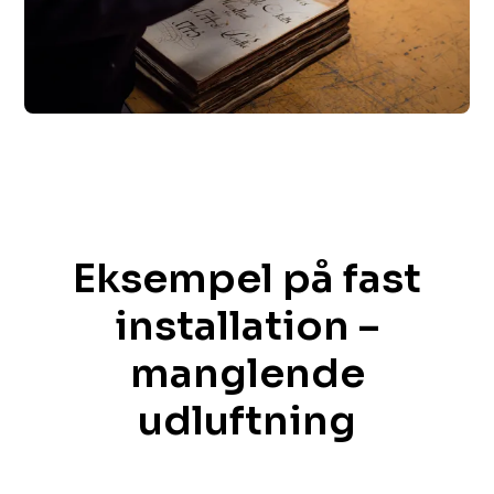
‌ ‍ ​‍​‍‌‍Eksempel på fast
installation –
manglende
udluftning​​​​‌ ‍ ​‍​‍‌‍ ‌ ​‍‌‍‍‌‌‍‌ ‌‍‍‌‌‍ ‍​‍​‍​ ‍‍​‍​‍‌ ​ ‌‍​‌‌‍ ‍‌‍‍‌‌ ‌​‌ ‍‌​‍ ‍‌‍‍‌‌‍ ​‍​‍​‍ ​​‍​‍‌‍‍​‌ ​‍‌‍‌‌‌‍‌‍​‍​‍​ ‍‍​‍​‍​‍ ‌ ​ ‌ ‌​‌ ‌‌‌‍‌​‌‍‍‌‌‍ ​‍ ‌‍‍‌‌‍ ‍‌ ‌​‌‍‌‌‌‍ ‍‌ ‌​​‍ ‌‍‌‌‌‍‌​‌‍‍‌‌ ‌​​‍ ‌‍ ‌‌‍ ‌‍‌​‌‍‌‌​ ‌‌ ​​‌ ​‍‌‍‌‌‌ ​ ‌‍‌‌‌‍ ‍‌ ‌​‌‍​‌‌ ‌​‌‍‍‌‌‍ ‌‍ ‍​ ‍ ‌‍‍‌‌‍‌​​ ‌​ ‍‌​ ​‍‌‍​‍​ ​ ‌‍‌‌​ ‌ ​ ‌​​ ​‍​‍ ‌​ ​‍​ ​‌​ ​‌​ ‌ ​‍ ‌​ ‌​​ ‌‌​ ‌‌‌‍‌​​‍ ‌​ ‍​​ ‍​​ ‌‍‌‍​‌​‍ ‌‌‍‌‍‌‍‌​​ ​‌​ ‌‍​ ​ ​ ‍‌​ ‌‌‌‍​ ​ ‍‌‌‍‌‍​ ​​​ ‌‍​ ‍ ‌ ‌​‌ ‍‌‌ ​​‌‍‌‌​ ‌‌ ​ ‌‍‍‌‌ ‌​‌‍‌‌‌‌​​‌‍​‌‌‍‌ ‌‍‌‌​ ‍ ‌ ​​‌‍​‌‌ ‌​‌‍‍​​ ‌‌ ​​‌‍​‌‌‍‌ ‌‍‌‌‌​​‍‌ ‌‌‌‍‍‌‌‍ ​‌‍‌​‌‍‌‌‌ ​‍​‍‌‌​ ‌‌‌​​‍‌‌ ‌‍‍ ‌‍‌‌‌ ‍‌​‍‌‌​ ​ ‌​‌​​‍‌‌​ ​ ‌​‌​​‍‌‌​ ​‍​ ​‍​ ‌‍​ ‍​​ ‌‌​ ​ ​ ​‍​ ‌​​ ​ ‌‍​‌‌‍‌​​ ​​‌‍‌​​ ​​​‍‌‌​ ​‍​ ​‍​‍‌‌​ ‌‌‌​‌​​‍ ‍‌‍​ ‌‍ ‌‍ ‍‌ ‌​‌‍‌‌‌‍ ‍‌ ‌​​‍‌‌​ ‌‌‌​​‍‌‌ ‌‍‍ ‌‍‌‌‌ ‍‌​‍‌‌​ ​ ‌​‌​​‍‌‌​ ​ ‌​‌​​‍‌‌​ ​‍​ ​‍​ ‍‌​ ‌​​ ‌‌​ ‍‌‌‍‌​​ ​ ‌‍‌​​ ‌ ‌‍​‌​ ‌‍‌‍​‌​ ​​​‍‌‌​ ​‍​ ​‍​‍‌‌​ ‌‌‌​‌​​‍ ‍‌‍​ ‌‍‍​‌‍‍‌‌‍ ​‌‍‌​‌ ​‍‌‍‌‌‌‍ ‍​‍‌‌​ ‌‌‌​​‍‌‌ ‌‍‍ ‌‍‌‌‌ ‍‌​‍‌‌​ ​ ‌​‌​​‍‌‌​ ​ ‌​‌​​‍‌‌​ ​‍​ ​‍‌‍​ ​ ​‍​ ‍​‌‍‌‍​ ‌‌​ ​‍​ ‌​​ ‍​​ ‌‍‌‍‌​​ ‌‌​ ‍‌​‍‌‌​ ​‍​ ​‍​‍‌‌​ ‌‌‌​‌​​‍ ‍‌ ‌​‌‍‌‌‌ ‍​‌ ‌​​ ‌‍​‍‌‍​‌‌ ​ ‌‍‌‌‌‌‌‌‌ ​‍‌‍ ​​ ‌​‍‌‌​ ​‍‌​‌‍‌ ​ ‌ ‌​‌ ‌‌‌‍‌​‌‍‍‌‌‍ ​‍‌‍‌‍‍‌‌‍‌​​ ‌​ ‍‌​ ​‍‌‍​‍​ ​ ‌‍‌‌​ ‌ ​ ‌​​ ​‍​‍ ‌​ ​‍​ ​‌​ ​‌​ ‌ ​‍ ‌​ ‌​​ ‌‌​ ‌‌‌‍‌​​‍ ‌​ ‍​​ ‍​​ ‌‍‌‍​‌​‍ ‌‌‍‌‍‌‍‌​​ ​‌​ ‌‍​ ​ ​ ‍‌​ ‌‌‌‍​ ​ ‍‌‌‍‌‍​ ​​​ ‌‍​‍‌‍‌ ‌​‌ ‍‌‌ ​​‌‍‌‌​ ‌‌ ​ ‌‍‍‌‌ ‌​‌‍‌‌‌‌​​‌‍​‌‌‍‌ ‌‍‌‌​‍‌‍‌ ​​‌‍​‌‌ ‌​‌‍‍​​ ‌‌ ​​‌‍​‌‌‍‌ ‌‍‌‌‌​​‍‌ ‌‌‌‍‍‌‌‍ ​‌‍‌​‌‍‌‌‌ ​‍​‍‌‌​ ‌‌‌​​‍‌‌ ‌‍‍ ‌‍‌‌‌ ‍‌​‍‌‌​ ​ ‌​‌​​‍‌‌​ ​ ‌​‌​​‍‌‌​ ​‍​ ​‍​ ‌‍​ ‍​​ ‌‌​ ​ ​ ​‍​ ‌​​ ​ ‌‍​‌‌‍‌​​ ​​‌‍‌​​ ​​​‍‌‌​ ​‍​ ​‍​‍‌‌​ ‌‌‌​‌​​‍ ‍‌‍​ ‌‍ ‌‍ ‍‌ ‌​‌‍‌‌‌‍ ‍‌ ‌​​‍‌‌​ ‌‌‌​​‍‌‌ ‌‍‍ ‌‍‌‌‌ ‍‌​‍‌‌​ ​ ‌​‌​​‍‌‌​ ​ ‌​‌​​‍‌‌​ ​‍​ ​‍​ ‍‌​ ‌​​ ‌‌​ ‍‌‌‍‌​​ ​ ‌‍‌​​ ‌ ‌‍​‌​ ‌‍‌‍​‌​ ​​​‍‌‌​ ​‍​ ​‍​‍‌‌​ ‌‌‌​‌​​‍ ‍‌‍​ ‌‍‍​‌‍‍‌‌‍ ​‌‍‌​‌ ​‍‌‍‌‌‌‍ ‍​‍‌‌​ ‌‌‌​​‍‌‌ ‌‍‍ ‌‍‌‌‌ ‍‌​‍‌‌​ ​ ‌​‌​​‍‌‌​ ​ ‌​‌​​‍‌‌​ ​‍​ ​‍‌‍​ ​ ​‍​ ‍​‌‍‌‍​ ‌‌​ ​‍​ ‌​​ ‍​​ ‌‍‌‍‌​​ ‌‌​ ‍‌​‍‌‌​ ​‍​ ​‍​‍‌‌​ ‌‌‌​‌​​‍ ‍‌ ‌​‌‍‌‌‌ ‍​‌ ‌​​‍‌‍‌ ​​‌‍‌‌‌ ​‍‌ ​ ‌ ​​‌‍‌‌‌‍​ ‌ ‌​‌‍‍‌‌ ‌‍‌‍‌‌​ ‌‌ ​​‌ ‌‌‌‍​‍‌‍ ​‌‍‍‌‌ ​ ‌‍‍​‌‍‌‌‌‍‌​​‍​‍‌ ‌ ‌ ​‍‌‍‍‌‌‍‌ ‌‍‍‌‌‍ ‍​‍​‍​ ‍‍​‍​‍‌ ​ ‌‍​‌‌‍ ‍‌‍‍‌‌ ‌​‌ ‍‌​‍ ‍‌‍‍‌‌‍ ​‍​‍​‍ ​​‍​‍‌‍‍​‌ ​‍‌‍‌‌‌‍‌‍​‍​‍​ ‍‍​‍​‍​‍ ‌ ​ ‌ ‌​‌ ‌‌‌‍‌​‌‍‍‌‌‍ ​‍ ‌‍‍‌‌‍ ‍‌ ‌​‌‍‌‌‌‍ ‍‌ ‌​​‍ ‌‍‌‌‌‍‌​‌‍‍‌‌ ‌​​‍ ‌‍ ‌‌‍ ‌‍‌​‌‍‌‌​ ‌‌ ​​‌ ​‍‌‍‌‌‌ ​ ‌‍‌‌‌‍ ‍‌ ‌​‌‍​‌‌ ‌​‌‍‍‌‌‍ ‌‍ ‍​ ‍ ‌‍‍‌‌‍‌​​ ‌​ ‍‌​ ​‍‌‍​‍​ ​ ‌‍‌‌​ ‌ ​ ‌​​ ​‍​‍ ‌​ ​‍​ ​‌​ ​‌​ ‌ ​‍ ‌​ ‌​​ ‌‌​ ‌‌‌‍‌​​‍ ‌​ ‍​​ ‍​​ ‌‍‌‍​‌​‍ ‌‌‍‌‍‌‍‌​​ ​‌​ ‌‍​ ​ ​ ‍‌​ ‌‌‌‍​ ​ ‍‌‌‍‌‍​ ​​​ ‌‍​ ‍ ‌ ‌​‌ ‍‌‌ ​​‌‍‌‌​ ‌‌ ​ ‌‍‍‌‌ ‌​‌‍‌‌‌‌​​‌‍​‌‌‍‌ ‌‍‌‌​ ‍ ‌ ​​‌‍​‌‌ ‌​‌‍‍​​ ‌‌ ​​‌‍​‌‌‍‌ ‌‍‌‌‌​​‍‌ ‌‌‌‍‍‌‌‍ ​‌‍‌​‌‍‌‌‌ ​‍​‍‌‌​ ‌‌‌​​‍‌‌ ‌‍‍ ‌‍‌‌‌ ‍‌​‍‌‌​ ​ ‌​‌​​‍‌‌​ ​ ‌​‌​​‍‌‌​ ​‍​ ​‍​ ‌‍​ ‍​​ ‌‌​ ​ ​ ​‍​ ‌​​ ​ ‌‍​‌‌‍‌​​ ​​‌‍‌​​ ​​​‍‌‌​ ​‍​ ​‍​‍‌‌​ ‌‌‌​‌​​‍ ‍‌‍​ ‌‍ ‌‍ ‍‌ ‌​‌‍‌‌‌‍ ‍‌ ‌​​‍‌‌​ ‌‌‌​​‍‌‌ ‌‍‍ ‌‍‌‌‌ ‍‌​‍‌‌​ ​ ‌​‌​​‍‌‌​ ​ ‌​‌​​‍‌‌​ ​‍​ ​‍​ ​‍‌‍‌​​ ​​​ ‍​‌‍​‍​ ‌​​ ​‌​ ​‍‌‍‌‍​ ​ ​ ‍​‌‍​‌​‍‌‌​ ​‍​ ​‍​‍‌‌​ ‌‌‌​‌​​‍ ‍‌‍​ ‌‍‍​‌‍‍‌‌‍ ​‌‍‌​‌ ​‍‌‍‌‌‌‍ ‍​‍‌‌​ ‌‌‌​​‍‌‌ ‌‍‍ ‌‍‌‌‌ ‍‌​‍‌‌​ ​ ‌​‌​​‍‌‌​ ​ ‌​‌​​‍‌‌​ ​‍​ ​‍​ ‌ ​ ‌ ​ ‍‌​ ‌​​ ​‌​ ​ ​ ‍‌​ ‌ ‌‍​‌‌‍‌‌​ ​​‌‍‌‌​‍‌‌​ ​‍​ ​‍​‍‌‌​ ‌‌‌​‌​​‍ ‍‌ ‌​‌‍‌‌‌ ‍​‌ ‌​​ ‌‍​‍‌‍​‌‌ ​ ‌‍‌‌‌‌‌‌‌ ​‍‌‍ ​​ ‌​‍‌‌​ ​‍‌​‌‍‌ ​ ‌ ‌​‌ ‌‌‌‍‌​‌‍‍‌‌‍ ​‍‌‍‌‍‍‌‌‍‌​​ ‌​ ‍‌​ ​‍‌‍​‍​ ​ ‌‍‌‌​ ‌ ​ ‌​​ ​‍​‍ ‌​ ​‍​ ​‌​ ​‌​ ‌ ​‍ ‌​ ‌​​ ‌‌​ ‌‌‌‍‌​​‍ ‌​ ‍​​ ‍​​ ‌‍‌‍​‌​‍ ‌‌‍‌‍‌‍‌​​ ​‌​ ‌‍​ ​ ​ ‍‌​ ‌‌‌‍​ ​ ‍‌‌‍‌‍​ ​​​ ‌‍​‍‌‍‌ ‌​‌ ‍‌‌ ​​‌‍‌‌​ ‌‌ ​ ‌‍‍‌‌ ‌​‌‍‌‌‌‌​​‌‍​‌‌‍‌ ‌‍‌‌​‍‌‍‌ ​​‌‍​‌‌ ‌​‌‍‍​​ ‌‌ ​​‌‍​‌‌‍‌ ‌‍‌‌‌​​‍‌ ‌‌‌‍‍‌‌‍ ​‌‍‌​‌‍‌‌‌ ​‍​‍‌‌​ ‌‌‌​​‍‌‌ ‌‍‍ ‌‍‌‌‌ ‍‌​‍‌‌​ ​ ‌​‌​​‍‌‌​ ​ ‌​‌​​‍‌‌​ ​‍​ ​‍​ ‌‍​ ‍​​ ‌‌​ ​ ​ ​‍​ ‌​​ ​ ‌‍​‌‌‍‌​​ ​​‌‍‌​​ ​​​‍‌‌​ ​‍​ ​‍​‍‌‌​ ‌‌‌​‌​​‍ ‍‌‍​ ‌‍ ‌‍ ‍‌ ‌​‌‍‌‌‌‍ ‍‌ ‌​​‍‌‌​ ‌‌‌​​‍‌‌ ‌‍‍ ‌‍‌‌‌ ‍‌​‍‌‌​ ​ ‌​‌​​‍‌‌​ ​ ‌​‌​​‍‌‌​ ​‍​ ​‍​ ​‍‌‍‌​​ ​​​ ‍​‌‍​‍​ ‌​​ ​‌​ ​‍‌‍‌‍​ ​ ​ ‍​‌‍​‌​‍‌‌​ ​‍​ ​‍​‍‌‌​ ‌‌‌​‌​​‍ ‍‌‍​ ‌‍‍​‌‍‍‌‌‍ ​‌‍‌​‌ ​‍‌‍‌‌‌‍ ‍​‍‌‌​ ‌‌‌​​‍‌‌ ‌‍‍ ‌‍‌‌‌ ‍‌​‍‌‌​ ​ ‌​‌​​‍‌‌​ ​ ‌​‌​​‍‌‌​ ​‍​ ​‍​ ‌ ​ ‌ ​ ‍‌​ ‌​​ ​‌​ ​ ​ ‍‌​ ‌ ‌‍​‌‌‍‌‌​ ​​‌‍‌‌​‍‌‌​ ​‍​ ​‍​‍‌‌​ ‌‌‌​‌​​‍ ‍‌ ‌​‌‍‌‌‌ ‍​‌ ‌​​‍‌‍‌ ​​‌‍‌‌‌ ​‍‌ ​ ‌ ​​‌‍‌‌‌‍​ ‌ ‌​‌‍‍‌‌ ‌‍‌‍‌‌​ ‌‌ ​​‌ ‌‌‌‍​‍‌‍ ​‌‍‍‌‌ ​ ‌‍‍​‌‍‌‌‌‍‌​​‍​‍‌ ‌